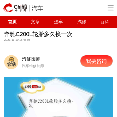
汽车
首页
文章
选车
汽修
百科
奔驰C200L轮胎多久换一次
2021-11-10 16:43:05
汽修技师
我要咨询
汽车维修技师