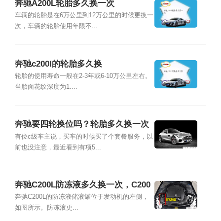
奔驰A200L轮胎多久换一次
车辆的轮胎是在6万公里到12万公里的时候更换一
次，车辆的轮胎使用年限不...
奔驰c200l的轮胎多久换
轮胎的使用寿命一般在2-3年或6-10万公里左右。
当胎面花纹深度为1....
奔驰要四轮换位吗？轮胎多久换一次
换位好？
有位c级车主说，买车的时候买了个套餐服务，以
前也没注意，最近看到有项5...
奔驰C200L防冻液多久换一次，C200
L冷却液加注及更换教程
奔驰C200L的防冻液储液罐位于发动机的左侧，
如图所示。防冻液更...