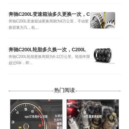
奔驰C200L变速箱油多久更换一次，C
200L变速箱油更换方法
奔驰C200L变速箱油更换周期为6万公里，手动更
换容量为7L，机...
奔驰C200L轮胎多久换一次，C200L
轮胎品牌型号尺寸
奔驰C200L轮胎更换周期为6-12万公里。轮胎年限
超过6年，即...
热门阅读