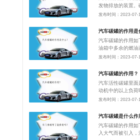
无法给碳罐吹洗泵
发物排放的装置。
维修技师用汽车诊
液体，在常温下燃
发布时间：2023-07-17
是否正常；如果不
气引进燃烧并防止
不在正常范围内，
充了活性炭的罐子
汽车碳罐的作用是
置：碳罐位于汽油
汽车碳罐的作用如
有装在车架上，也
油箱中多余的燃油
附燃油蒸汽，当汽
发布时间：2023-07-17
重新倒入进气歧管
动后，装在活性碳
汽车碳罐的作用？
进气管的真空度作
汽车活性碳罐里面
动机中的以上负荷
燃烧。以下是汽车
发布时间：2023-07-17
称"碳罐"，是减
汽油箱和发动机之
汽车碳罐是什么作
燃油蒸气，燃料蒸
汽车碳罐的作用如
中。2、罐体内装
入大气而被引入，
油蒸汽及活性物质