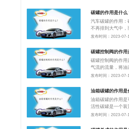
并防止挥发到大气
进气入口是否畅通
了避免发动机停止
磁阀；4、加油不
碳罐的作用是什么
所有新出厂的汽车
这些液态燃料进入
汽车碳罐的作用：
不再排到大气中，
车开动的时候，活
发布时间：2023-07-17
管，以达到节约燃
电磁阀门打开，活
碳罐控制阀的作用
气缸内参加燃烧，
碳罐控制阀的作用
一个部件，燃油蒸
气流的流量，将油
避免挥发的燃油蒸
制阀的组成：碳罐
发布时间：2023-07-17
炭，油箱内部蒸发
电子控制器改变输
罐电磁阀打开，把
通过碳罐控制阀的
动机缸内燃烧，这
油箱碳罐的作用是
于汽油箱和引擎的
会产生汽油味，还
油箱碳罐的作用是
上，也有装在发动
加太满，平时挺多
活性碳罐是一个装
了，导致燃油倒灌
成的空气污染并同
发布时间：2023-07-17
后部还好，如果装
从油箱挥发的油蒸
节问题，以降低由
气中。引擎启动时