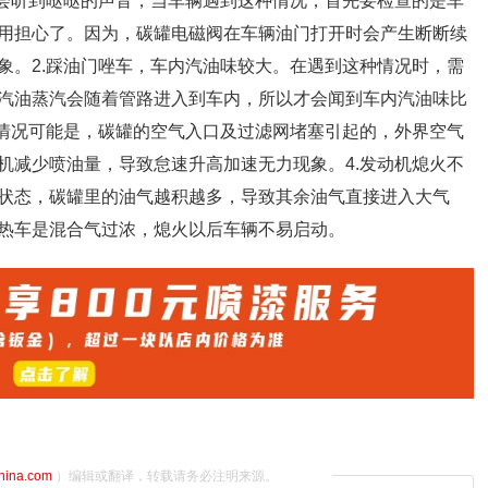
时会听到哒哒的声音，当车辆遇到这种情况，首先要检查的是车
用担心了。因为，碳罐电磁阀在车辆油门打开时会产生断断续
象。2.踩油门唑车，车内汽油味较大。在遇到这种情况时，需
汽油蒸汽会随着管路进入到车内，所以才会闻到车内汽油味比
种情况可能是，碳罐的空气入口及过滤网堵塞引起的，外界空气
机减少喷油量，导致怠速升高加速无力现象。4.发动机熄火不
状态，碳罐里的油气越积越多，导致其余油气直接进入大气
热车是混合气过浓，熄火以后车辆不易启动。
china.com
）编辑或翻译，转载请务必注明来源。