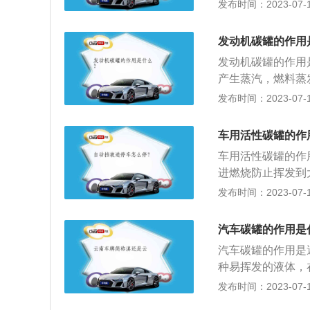
这些蒸汽会进入到
发布时间：2023-07-17
燃油箱中的蒸汽进
系统，这个系统的
键就是里面有活性
发动机碳罐的作用
机工作时，时不时
发动机碳罐的作用
正常情况，如果不
产生蒸汽，燃料蒸
加速时车辆顿挫，
大气污染，提高燃
发布时间：2023-07-17
统中的管路是否破
很强。碳罐也是汽
转时燃油蒸汽进入
车用活性碳罐的作
汽车油耗。碳罐的
车用活性碳罐的作
的进气系统，再通
进燃烧防止挥发到
进气系统进行燃烧
发动机工作电磁阀
发布时间：2023-07-17
入进气管。当发动
被活性物质吸收。
汽车碳罐的作用是
燃料具有很大的热
汽车碳罐的作用是
时燃油箱内的燃油
种易挥发的液体，
炭吸附冷凝还原成
致空气的污染，因
发布时间：2023-07-17
汽引入燃烧并防止