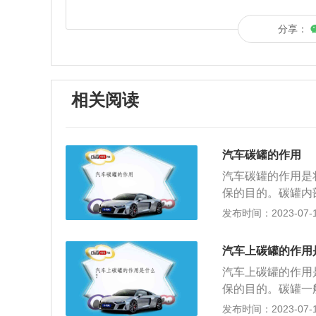
分享：
相关阅读
汽车碳罐的作用
汽车碳罐的作用是
保的目的。碳罐内
之间。由于汽油是
发布时间：2023-07-17
排放控制系统的作
些细节问题，以降
汽车上碳罐的作用
上的碳罐电磁阀，
汽车上碳罐的作用
罐电磁阀在油门打
保的目的。碳罐一
象；2、如果发动
在常温下燃油箱经
发布时间：2023-07-17
要注意是否是由于