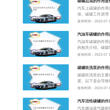
碳罐总成的作用是
电磁阀，判断响声
油效率。
在油门打开时会产
汽车上碳罐的作用
发动机启动后，怠
保。碳罐工作原理
由于碳罐的空气入
油蒸气通过管路进
发布时间：2023-07-17
畅通。熄火后不易
罐。发动机熄火后
动机启动后，装在
汽油车碳罐的作用
开，活性碳罐内的
汽油车碳罐的作用
约燃料和保护环境
的相关介绍。碳罐
充，油箱中多余的
是一个安装在汽车
发布时间：2023-07-17
活性碳吸附燃油蒸
率的装置。碳罐的
燃油蒸汽重新倒入
负压，在负压的作
碳罐吹洗泵的作用
碳罐吹洗泵的主要
度。以下是会导致
下碳罐，用气枪吹
发布时间：2023-07-17
碳罐出现故障，就
2、碳罐吹洗泵线
汽车活性碳罐的作
是否有破损、断裂
汽车燃油蒸气吸附