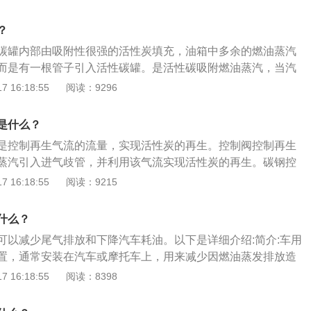
中。碳罐隶属于汽油原理蒸发控制系统（evap），该系统是为
；3、熄火后不宜启动，注意检查可能导致问题出现的碳罐电
运转后燃油蒸汽逸入大气而被引入的，从1995年起，中国规定
宜过满，加注过满容易造成活性碳罐系统中的管路进入汽油，
？
必须具备此系统。
碳罐会对碳罐本身构成危害。
碳罐内部由吸附性很强的活性炭填充，油箱中多余的燃油蒸汽
而是有一根管子引入活性碳罐。是活性碳吸附燃油蒸汽，当汽
性碳罐电磁阀适时打开，将吸收的燃油蒸汽重新倒入进气歧
 16:18:55
阅读：9296
油的目的。当发动机启动后，装在活性碳罐与进气歧管之间的
性碳罐内的汽油蒸汽在进气管的真空度作用下被洁净空气带入
是什么？
这样做降低排放。工作原理：碳罐属于燃油蒸汽排放系统中的
是控制再生气流的流量，实现活性炭的再生。控制阀控制再生
汽排放系统也叫做EVAP。因为燃油是容易比较挥发的液体，
蒸汽引入进气歧管，并利用该气流实现活性炭的再生。碳钢控
气排放到大气污染环境。所以就应用活性碳罐，内部都是活性
控制阀由电磁线圈、衔铁和阀等组成。根据发动机不同工况，
 16:18:55
阅读：9215
的燃油蒸汽就排放到碳罐内部存储。待发动机工作的时候，碳
送给电磁线圈脉冲信号的占空比，从而改变阀的开度。此外，
存储在碳罐内部的燃油蒸汽吸入发动机进气歧管内，再进入发
气流流量还受阀两端压力差的影响。汽车碳罐的位置：碳罐位
就把燃油箱挥发的燃油蒸汽加以利用了。碳罐系统管路破损也
什么？
管路之间，它在每款车上的安装位置并不相同，既有装在车架
有燃油供油管渗漏油也会产生车内闻到汽油味。平时加油不要
可以减少尾气排放和下降汽车耗油。以下是详细介绍:简介:车用
机前罩附近。
的车主反映，加满油后车内有汽油味，这个一般是油加得太满
置，通常安装在汽车或摩托车上，用来减少因燃油蒸发排放造
碳罐内部了，然后从碳罐内部散发汽油味出来。一般碳罐装在
时增加燃油效率。作用:当引擎关闭时，车用活性碳罐开始吸收
 16:18:55
阅读：8398
在发动机机舱附近，基本上就会闻到汽油味。应该注意以下细
汽，并牢牢锁定在碳罐内活性炭微孔中，防止油蒸汽散发到大
于蒸发控制系统引起的故障：车辆行驶异响，找到车上的碳罐
又将吸附在碳罐内油蒸汽作为燃料输送到发动机，以此增加燃