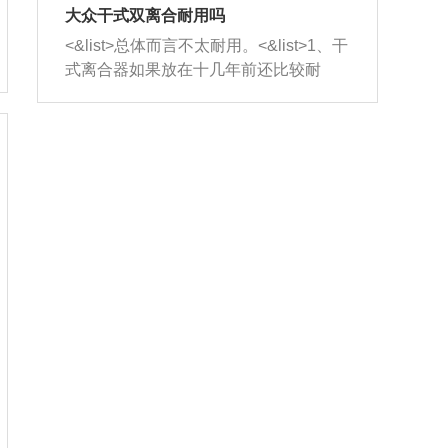
室，最后形成废气排出，就可以让三元
无法制作，需要将车辆送到修理厂或4s
造成烧机油。<&list>3、机油粘度。使用
大众干式双离合耐用吗
催化器得到清洗，排气管堵塞的情况就
店；<&list>2.车辆半轴套管防尘罩破
机油粘度过小的话，同样会有烧机油现
<&list>总体而言不太耐用。<&list>1、干
能够得到解决。
裂，破裂后会出现漏油现象，使半轴磨
象，机油粘度过小具有很好的流动性，
式离合器如果放在十几年前还比较耐
损严重，磨损的半轴容易损坏，产生异
容易窜入到气缸内，参与燃烧。<&list>
用，但是由于现在的汽车发动机动力输
响；<&list>3.稳定器的转向胶套和球头
4、机油量。机油量过多，机油压力过
出越来越高，使得干式离合器散热不足
老化，一般是使用时间过长造成的。解
大，会将部分机油压入气缸内，也会出
的缺陷也逐渐暴露出来。<&list>2、由于
决方法是更换新的质量好的转向橡胶套
现烧机油。<&list>5、机油滤清器堵塞：
干式双离合的工作环境暴露在空气中，
和球头。
会导致进气不畅，使进气压力下降，形
而离合器的散热也是通离合器罩上面的
成负压，使机油在负压的情况下吸入燃
几个小孔来进行散热。但是在行驶过程
烧室引起烧机油。<&list>6、正时齿轮或
中变速箱需要换挡，就不得不使得离合
链条磨损：正时齿轮或链条的磨损会引
器频繁工作。<&list>3、长时间的低速行
起气阀和曲轴的正时不同步。由于轮齿
驶以及过于频繁的启停，导致离合器的
或链条磨损产生的过量侧隙，使得发动
温度不断升高，而低速行驶时空气流动
机的调节无法实现：前一圈的正时和下
效率不高，无法将离合器中的热量有效
一圈可能就不一样。当气阀和活塞的运
的带走，导致离合器内部的温度不断升
动不同步时，会造成过大的机油消耗。
高，加速离合器的磨损。
解决方法：更换正时齿轮或链条。<&list
>7、内垫圈、进风口破裂：新的发动机
设计中，经常采用各种由金属和其他材