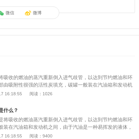
微信
微博
将吸收的燃油的蒸汽重新倒入进气歧管，以达到节约燃油和环
部由吸附性很强的活性炭填充，碳罐一般装在汽油箱和发动机
一种易挥发的液体，在常温下燃油箱经常充满蒸汽，燃料蒸发
 16:18:55
阅读：1026
用是将蒸汽引入燃烧并防止挥发到大气中。车主们应该注意一
低由于蒸发控制系统引起的故障：1、车辆行驶异响，找到车
是什么？
判断响声是不是由它发出的，如果是那就不必理会了。因为碳
是将吸收的燃油蒸汽重新倒入进气歧管，以达到节约燃油和环
开时会产生断续的开关动作，从而发出声音，而这属于正常现
般装在汽油箱和发动机之间，由于汽油是一种易挥发的液体，
机启动后，怠速时转速有规律的忽高忽低且汽车加速无力，则
常充满蒸气，燃料蒸发排放控制系统的作用是将蒸气引入燃烧
 16:18:55
阅读：9400
碳罐的空气入口及过滤网阻塞引起的，车主要及时检查碳罐的