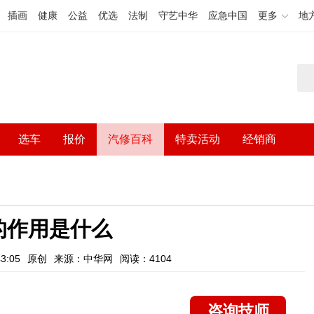
插画
健康
公益
优选
法制
守艺中华
应急中国
更多
地
选车
报价
汽修百科
特卖活动
经销商
的作用是什么
3:05
原创
来源：中华网
阅读：4104
咨询技师