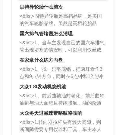
固特异轮胎什么档次
<&list>固特异轮胎是高档品牌，是美国
的汽车轮胎品牌。虽然是高档轮胎品
牌，但是中高低端的轮胎都有生产，这
国六排气管堵塞怎么清理
也是为了更好的开拓市场。
<&list>1、当车主发现自己的国六车排气
管出现堵塞的情况时，可以利用铁丝或
者是细棍，直接将杂物给取出来，如果
在家拿什么练方向盘
堵塞情况比较严重，也可以采取应急措
<&list>1、找一只平底锅，把两耳看作3
施。 <&list>2、直接利用木棍将所有的
点和9点钟方向，同时在6点钟和12点钟
杂物推到排气管里面的位置处，然后将
方向做一个标记。 <&list>2、双手握住
三元催化器拆解开，就可以将堵塞的东
大众1.8t发动机烧机油
平底锅两耳，然后往左打半圈、一圈、
西取出来。但如果是因为积碳过多引起
<&list>1、前后曲轴油封老化：前后曲轴
一圈半的练习，往右同样也要打相同的
的堵塞，就需要将三元催化器泡在草酸
油封与油大面积且持续接触，油的杂质
圈数。 <&list>3、最后强调要反复练
中进行清洗。 <&list>3、也可以利用清
和发动机内持续温度变化使其密封效果
习，这样就可以形成肌肉记忆，在真实
大众冬天过减速带咯吱咯吱响
洗剂对堵塞的情况得到解决，将清洗剂
逐渐减弱，导致渗油或漏油。<&list>2、
驾驶车辆时，不需要记忆也能打好方
放在燃油箱中，与燃油混合后，车辆启
<&list>1.转向器拉杆头有较大间隙，判
活塞间隙过大：积碳会使活塞环与缸体
向。
动时，就可以和汽油一起进入到燃烧
断间隙需要专用仪器和工具，车主本人
的间隙扩大，导致机油流入燃烧室中，