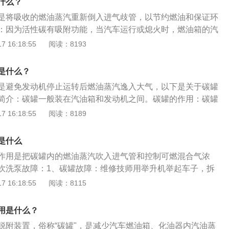
什么？
是不是由它发出的，如果是那就不必理会了。因为碳罐电磁阀
生断续的开关动作，从而发出声音，而这属于正常现象。如果
是将吸收的燃油蒸汽重新倒入进气歧管，以节约燃油和保证环
速时转速有规律地忽高忽低且汽车加速无力，则要注意是否是
：因为活性碳有吸附功能，当汽车运行或熄火时，燃油箱的汽
口及过滤网阻塞引起的，车主要及时检查碳罐的进气入口是否
入活性碳罐的上部，新鲜空气则从活性碳罐下部进入活性碳
 16:18:55
阅读：8193
启动，注意检查可能导致问题出现的碳罐电磁阀。
，汽油蒸气与新鲜空气在罐内混合并贮存在活性碳罐中，当发
活性碳罐与进气歧管之间的燃油蒸发净化装置的电磁阀门打
是什么？
汽油蒸气被吸入进气歧管参加燃烧。碳罐的好处：人们出于节
是避免发动机停止运转后燃油蒸汽逸入大气，以下是关于碳罐
的角度出发，设置的碳罐，碳罐内部由吸附性很强的活性炭填
简介：碳罐一般装在汽油箱和发动机之间。碳罐的作用：碳罐
燃油蒸汽不再排到大气中，而是有一根管子引入活性碳罐。是
上用来减少因燃油蒸发排放造成的空气污染并同时增加燃油效
 16:18:55
阅读：8189
汽，当汽车开动的时候，活性碳罐电磁阀适时打开，将吸收的
工作原理：由于油箱的密闭性，燃料消耗会造成油箱内部产生
进气歧管，以节约燃油和保证环保。
用下，汽油会比在常压下更容易地挥发出油蒸汽。
是什么
作用是把碳罐内的燃油蒸汽吹入进气管和控制可燃混合气浓
吹洗泵故障：1、碳罐故障：维修技师用举升机举起车子，拆
向碳罐，分析判断是否有堵塞的情况，即可确认该故障。如果
 16:18:55
阅读：8115
无法吸取到油箱内的蒸汽，导致碳罐吹洗泵无法正常工作。
路故障：维修技师打开发动机引擎盖，观察碳罐吹洗泵的线路
用是什么？
的情况，即可确认该故障。如果碳罐吹洗泵线路出现故障，就
脱附装置，俗称“碳罐"，是减少汽车燃油箱、化油器内汽油蒸