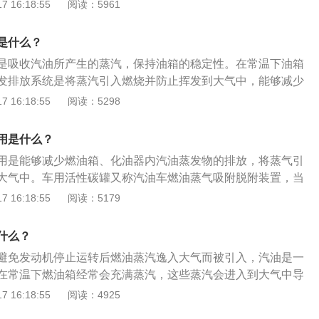
大气中导致空气的污染。2、因此车上都有燃料蒸发排放控制
 16:18:55
阅读：5961
入活性炭罐并被活性物质吸收。
的作用是将蒸汽引入燃烧并防止挥发到大气中，这个系统的关
炭的碳罐。需要检查碳罐的情况如下：1、非怠速运转的发动
是什么？
可以听到哒哒的响声，如果这个声音是碳罐的电子阀发出，是
是吸收汽油所产生的蒸汽，保持油箱的稳定性。在常温下油箱
是电子阀发出，就好好检查一下。2、如果遇到开车时踩油门
发排放系统是将蒸汽引入燃烧并防止挥发到大气中，能够减少
而且这个时候车内有很大的汽油味道，此时要格外注意碳罐系
油的工作效率，碳罐里面使用的材料是碳，因为碳的吸收能力
 16:18:55
阅读：5298
损，这就是油箱内的蒸汽没有被碳罐吸收而进入车内。
油蒸发控制系统中的一部分，是为了避免汽车发动机在停止运
大气中，这一装置不但降低了汽车尾气的排放，同时也降低了
用是什么？
是有一定的容量的，汽车启动时，碳罐上的软管会连接到汽车
用是能够减少燃油箱、化油器内汽油蒸发物的排放，将蒸气引
过管道上的碳罐电磁阀来控制，然后再把碳罐内的蒸汽传送到
大气中。车用活性碳罐又称汽油车燃油蒸气吸附脱附装置，当
。
接通时，发动机将油箱中的燃油蒸汽及活性物质吸附的蒸汽吸
 16:18:55
阅读：5179
机不工作或电磁阀不接通时，燃油箱中的蒸汽进入活性碳罐并
现在汽车的油箱都会与碳罐配合使用全密封燃油箱，但是汽油
什么？
膨胀系数和很强的挥发特性，根据呼吸效应与碳罐配合在静态
避免发动机停止运转后燃油蒸汽逸入大气而被引入，汽油是一
因自身挥发，其蒸气通过管道进入碳罐挥发区，并立即被活性
在常温下燃油箱经常会充满蒸汽，这些蒸汽会进入到大气中导
燃油多余气体通过呼吸口排出。
此车上都有燃料蒸发排放控制系统，这个系统的的作用是将蒸
 16:18:55
阅读：4925
挥发到大气中，这个系统的关键就是里面有活性炭的碳罐。需