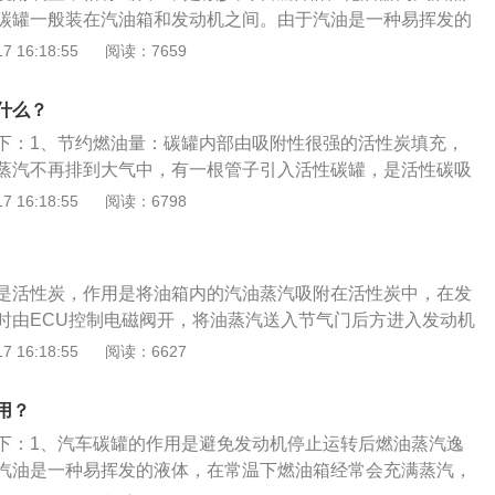
供电，导致碳罐吹洗泵无法正常工作。3、碳罐吹洗泵故障：
碳罐一般装在汽油箱和发动机之间。由于汽油是一种易挥发的
断电脑读取碳罐吹洗泵的数据流，分析碳罐吹洗泵的工作状态
油箱经常布满燃油蒸气，燃料蒸发排放控制系统的作用是将蒸
 16:18:55
阅读：7659
正常，维修技师可用万用表量取碳罐吹洗泵的电阻值，电阻值
挥发到大气中。以下是扩展资料：1、碳罐：碳罐就是一个填
即可确认该故障。
，它是收集汽油蒸气并二次利用的装置。2、碳罐在车上的位
什么？
箱和引擎的管路之间，它在每款车上的安装位置并不相同，既
下：1、节约燃油量：碳罐内部由吸附性很强的活性炭填充，
有装在发动机前罩附近。
蒸汽不再排到大气中，有一根管子引入活性碳罐，是活性碳吸
车开动的时候，活性碳罐电磁阀适时打开，将吸收的燃油蒸汽
 16:18:55
阅读：6798
，以达到节约燃油的目的。2、减少污染物排放：当发动机启
罐与进气歧管之间的电磁阀门打开，活性碳罐内的汽油蒸汽在
用下被洁净空气带入气缸内参加燃烧，这样做降低了排放。
是活性炭，作用是将油箱内的汽油蒸汽吸附在活性炭中，在发
时由ECU控制电磁阀开，将油蒸汽送入节气门后方进入发动机
活性碳罐的相关介绍：1、汽车燃油蒸气吸附脱附装置，俗
 16:18:55
阅读：6627
少汽车燃油箱、化油器内汽油蒸发物排放的装置。碳罐一般装在
间。由于汽油是一种易挥发的液体，在常温下燃油箱经常布满
用？
发排放控制系统的作用是将蒸气引进燃烧并防止挥发到大气
下：1、汽车碳罐的作用是避免发动机停止运转后燃油蒸汽逸
活性物质。当发动机工作电磁阀接通时，发动机将油箱中的燃
汽油是一种易挥发的液体，在常温下燃油箱经常会充满蒸汽，
吸附的蒸汽吸入进气管。当发动机不工作或电磁阀不接通时，