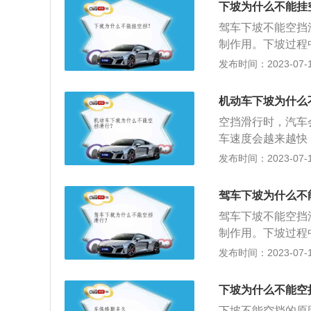
坏。
下坡为什么不能挂
去控制。如果仅仅
驾车下坡不能空挡
降低了制动效能，
制作用。下坡过程
速档后，可以利用
下的汽车，制动距
发布时间：2023-07-17
车速自然会降低，
失控状态。一旦前
驶。2、变速箱分
大的安全隐患。2
时，发动机会处于
机动车下坡为什么
汽车会马上失去转
而产生转速差，时
空挡滑行时，汽车
不堪设想。3、对
箱来说，当车辆处
车速度会越来越快
大变速箱的磨损。
而自动变速箱的散
说，刹车的作用会
发布时间：2023-07-17
果热量不能及时散
是汽车在下坡的时
是电喷式发动机，
挡或者三挡，在下
驾车下坡为什么不
ECU会使喷油器
用空档滑行导致汽
时，发动机为怠速
驾车下坡不能空挡
磨损现象，汽车由
挡滑行其实并不省
制作用。下坡过程
下的汽车，制动距
发布时间：2023-07-17
失控状态。一旦前
大的安全隐患。2
下坡为什么不能空
汽车会马上失去转
下坡不能空挡的原