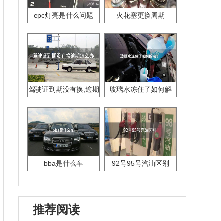
epc灯亮是什么问题
火花塞更换周期
驾驶证到期没有换,逾期
玻璃水冻住了如何解
怎么办??
决？
bba是什么车
92号95号汽油区别
推荐阅读