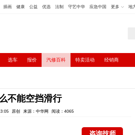
插画
健康
公益
优选
法制
守艺中华
应急中国
更多
地
选车
报价
汽修百科
特卖活动
经销商
么不能空挡滑行
3:05
原创
来源：中华网
阅读：4065
咨询技师