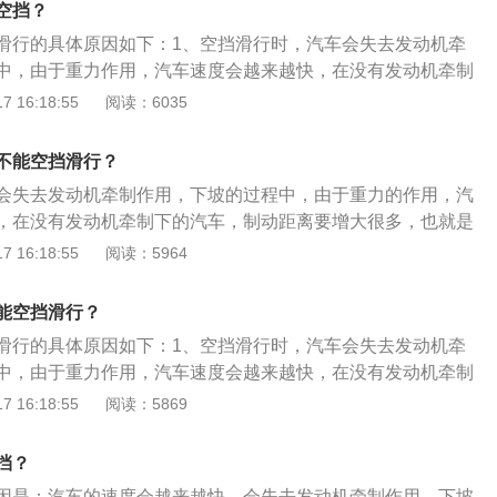
空挡？
是依靠制动系统来减速，那么会迅速提高刹车片的温度，极大
滑行的具体原因如下：1、空挡滑行时，汽车会失去发动机牵
从而会导致刹不住车的情况，这非常危险。反之，如果挂入低
中，由于重力作用，汽车速度会越来越快，在没有发动机牵制
发动机来制动。当发动机运转的时候，就可产生强大的阻力，
离要增大很多，也就是说，刹车作用会大大降低，车辆会处于
 16:18:55
阅读：6035
这样就会使车辆的阻力和惯性达到一个平衡，让汽车更稳定行
方有状况出，驾驶员没法使车辆及时减速或者停下来，造成很
为手动和自动两种，对于手动档来说，当车辆处于空挡滑行
、空挡滑行时，汽车熄火的可能性增大。汽车如果因故熄火，
怠速状态，而滑行的驱动轮会带动变速箱的齿轮高速旋转，从
不能空挡滑行？
向主力和制动助力，汽车会完全失控，这种情况下，后果更是
间长了变速箱就会润滑不良，从而损坏变速箱。对于自动变速
会失去发动机牵制作用，下坡的过程中，由于重力的作用，汽
于自动挡汽车来说，空挡滑行时，变速箱还会失去润滑，会增
于空档滑行时，和手动挡一样，变速箱内会产生大量的热量，
，在没有发动机牵制下的汽车，制动距离要增大很多，也就是
热是依靠油泵将油循环起来，通过散热器将热量散发出去。如
大大降低，车辆会处于失控状态，造成很大的安全隐患。以下
 16:18:55
阅读：5964
出去，自动变速箱就容易被烧毁。3、现在汽车基本采用的都
候相关介绍：1、汽车在下坡的时候，需要降低车速，选择二
它的供油方式是通过油门和ECU来控制，当松开油门踏板时，
坡的时候不可以采取空挡滑行，一定要挂入合适档位。2、采
能空挡滑行？
降低喷油时间，在车速较高时会停止喷油。而当汽车空档滑行
车的发动机容易出现爆震现象，导致汽车的连杆机构出现早期
状态，会持续地喷射一定的燃油以避免发动机熄火，所以，空
滑行的具体原因如下：1、空挡滑行时，汽车会失去发动机牵
于低转扭力不足，导致汽车加速无力。
油。
中，由于重力作用，汽车速度会越来越快，在没有发动机牵制
离要增大很多，也就是说，刹车作用会大大降低，车辆会处于
 16:18:55
阅读：5869
方有状况出，驾驶员没法使车辆及时减速或者停下来，造成很
、空挡滑行时，汽车熄火的可能性增大。汽车如果因故熄火，
挡？
向主力和制动助力，汽车会完全失控，这种情况下，后果更是
因是：汽车的速度会越来越快，会失去发动机牵制作用。下坡