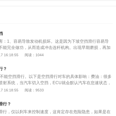
挡
害：1、容易导致发动机损坏。这是因为下坡空挡滑行容易导
不能完全做功，从而造成冲击连杆机构。出现早期磨损，再加
时，扭矩不足，加速无力。2、空挡滑行时汽车可能会出现熄
 16:18:55
阅读：1044
车一般会出现完全失控的情况，特别容易发生意外。这是因为
，就会马上失去转向助力和制动助力。3、增加制动距离和增
行？
这是因为车子空档滑行的时候，就没有了发动机的牵引阻力，
,不能空挡滑行。以下是空挡滑行对车的具体影响：费油：很多
快。4、在空挡滑行时，自动变速箱内的油压会降低，这样会
喷射系统，当汽车切入空挡，ECU就会默认汽车在怠速状态，
和散热，长时间空挡滑行可能会导致变速箱损坏。５、在下长
保持怠速转速。产生顿挫感：当车辆空挡滑行到一定速度时，
 16:18:55
阅读：9533
车会迅速提高刹车片的温度，由于热衰退，极大降低了制动效
相应的档位，此时会产生很明显的顿挫感，同时动力的突然输
的现象。如果自动挡汽车空挡滑行，可能烧坏变速器，减少寿
的档位齿轮造成破坏。制动效能下降：一旦换入空挡，驱动轮
的时候空档位确实可以省油，但是车也容易出现损坏。严重的
滑行？
动机与驱动轮之间也失去联系，发动机不再能对驱动轮进行牵
不可逆的伤害，反而得不偿失。下坡的注意事项有：1、下坡
滑行，仅以刹车来控制速度，这肯定存在危险隐患，如果是在
情况，车辆的全部制动力将由制动器提供，但是制动器能提供
使车辆以缓慢的速度进入下坡道；2、下坡前换入适当的挡