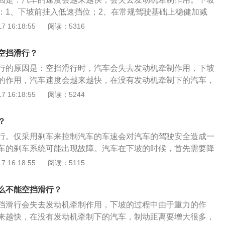
于自动挡汽车来说，空挡滑行时，变速箱还会失去润滑，会增
：1、下坡前挂入低速挡位；2、在常规驾驶基础上稳健加减
项：1、下坡时不能空挡滑行；2、下坡过程中，需轻打方向
 16:18:55
阅读：5316
验制动的性能是否良好。控制车速的方法有：1、刹车控制：利
及轮胎与地面的摩擦，将动能转换成热能；2、油门控制：控
空挡滑行？
和活塞运动的速度；3、离合器控制：分离发动机和驱动轮的
行的原因是：空挡滑行时，汽车会失去发动机牵制作用，下坡
的作用，汽车速度会越来越快，在没有发动机牵制下的汽车，
多，造成很大的安全隐患。空挡滑行是指在机动车行驶中，驾
 16:18:55
阅读：5244
空挡位置，使发动机与驱动轮的离合器分离开，利用车辆惯性
使用空挡的注意事项是：汽车在高速行驶中，遇到紧急情况，
？
，改踩刹车踏板实施紧急刹车。
行。仅采用刹车来控制汽车的车速会对汽车的驾驶安全造成一
车的刹车系统可能出现故障。汽车在下坡的时候，首先需要降
换上适当的档位，一般选择二挡或者三挡，在下坡的时候不可
 16:18:55
阅读：5115
一定要挂入合适档位。常见的刹车装置有鼓式刹车和盘式刹车
制造成本比较低，安装方便；盘式刹车的散热性能比较好，不
么不能空挡滑行？
的现象。在刹车时，汽车的刹车踏板在方向盘下面踩住，刹车
挡滑行会失去发动机牵制作用，下坡的过程中由于重力的作
动受压，传到刹车鼓上的刹车片卡住刹车，轮盘使汽车达到减
来越快，在没有发动机牵制下的汽车，制动距离要增大很多，
的。