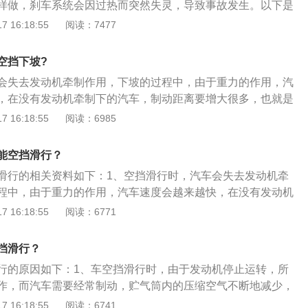
样做，刹车系统会因过热而突然失灵，导致事故发生。以下是
以制动距离变长，发生重大事故的可能性增大。影响发动机寿
挡，不要在进入下坡路段后再换挡；3、下坡路段不能空挡滑
、紧急刹车：有一些车辆没有ABS装置，因此不建议一次全力
 16:18:55
阅读：7477
机油泵处于低转速状态，机油供给量减少。长时间发动机的冷
的挡位，利用发动机的牵制作用降低车辆滑行的速度；4、下
2次踩刹车，防止车轮抱死后发生甩尾及方向锁死。2、雨天刹
密封等功能都会下降。经常空挡滑行，会加剧发动机的磨损。
性能是否良好；5、下坡路段不可猛打方向盘，因下坡路段惯
的路面行驶时，不要急踩制动踏板或猛转方向盘，在出了涉水
空挡下坡?
向盘使用不当容易造成翻车；6、与前车距离应保持在50米以
踩两脚刹车，利用惯性和刹车的摩擦，把刹车盘里面的水甩干
会失去发动机牵制作用，下坡的过程中，由于重力的作用，汽
时候出现失灵。
，在没有发动机牵制下的汽车，制动距离要增大很多，也就是
大大降低，车辆会处于失控状态，造成很大的安全隐患。以下
 16:18:55
阅读：6985
：1、影响制动效能：车辆在空档滑行的时候，发动机被车辆
时汽车的驱动轮就会失去牵制，这样在下坡的时候车辆可能就
能空挡滑行？
仅仅是依靠制动系统来减速，那么会迅速提高刹车片的温度，
滑行的相关资料如下：1、空挡滑行时，汽车会失去发动机牵
能，从而会导致刹不住车的情况，这非常危险。2、变速箱容
程中，由于重力的作用，汽车速度会越来越快，在没有发动机
箱分为手动和自动两种，对于手动档来说，当车辆处于空挡滑
动距离要增大很多。2、也就是说，刹车的作用会大大降低，
 16:18:55
阅读：6771
于怠速状态，而滑行的驱动轮会带动变速箱的齿轮高速旋转，
态，造成很大的安全隐患。车辆在空档滑行的时候，发动机被
时间长了变速箱就会润滑不良，从而损坏变速箱。对于自动变
，此时汽车的驱动轮就会失去牵制，这样在下坡的时候车辆可
处于空档滑行时，和手动挡一样，变速箱内会产生大量的热
挡滑行？
3、如果仅仅是依靠制动系统来减速，那么会迅速提高刹车片
的散热是依靠油泵将油循环起来，通过散热器将热量散发出
行的原因如下：1、车空挡滑行时，由于发动机停止运转，所
了制动效能，从而会导致刹不住车的情况，这非常危险。反
及时散出去，自动变速箱就容易被烧毁。
作，而汽车需要经常制动，贮气筒内的压缩空气不断地减少，
档后，可以利用发动机来制动。当发动机运转的时候，就可产
能造成汽车制动失灵。2、容易损坏变速器。由于变速器内大
 16:18:55
阅读：6741
速自然会降低，这样就会使车辆的阻力和惯性达到一个平衡，