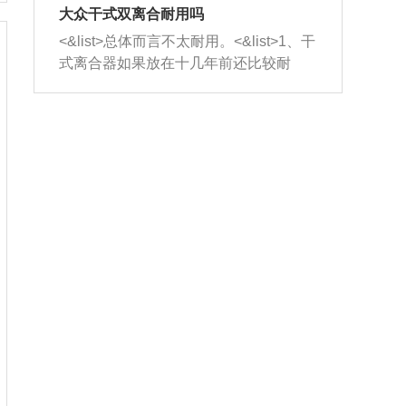
室，最后形成废气排出，就可以让三元
无法制作，需要将车辆送到修理厂或4s
造成烧机油。<&list>3、机油粘度。使用
大众干式双离合耐用吗
催化器得到清洗，排气管堵塞的情况就
店；<&list>2.车辆半轴套管防尘罩破
机油粘度过小的话，同样会有烧机油现
<&list>总体而言不太耐用。<&list>1、干
能够得到解决。
裂，破裂后会出现漏油现象，使半轴磨
象，机油粘度过小具有很好的流动性，
式离合器如果放在十几年前还比较耐
损严重，磨损的半轴容易损坏，产生异
容易窜入到气缸内，参与燃烧。<&list>
用，但是由于现在的汽车发动机动力输
响；<&list>3.稳定器的转向胶套和球头
4、机油量。机油量过多，机油压力过
出越来越高，使得干式离合器散热不足
老化，一般是使用时间过长造成的。解
大，会将部分机油压入气缸内，也会出
的缺陷也逐渐暴露出来。<&list>2、由于
决方法是更换新的质量好的转向橡胶套
现烧机油。<&list>5、机油滤清器堵塞：
干式双离合的工作环境暴露在空气中，
和球头。
会导致进气不畅，使进气压力下降，形
而离合器的散热也是通离合器罩上面的
成负压，使机油在负压的情况下吸入燃
几个小孔来进行散热。但是在行驶过程
烧室引起烧机油。<&list>6、正时齿轮或
中变速箱需要换挡，就不得不使得离合
链条磨损：正时齿轮或链条的磨损会引
器频繁工作。<&list>3、长时间的低速行
起气阀和曲轴的正时不同步。由于轮齿
驶以及过于频繁的启停，导致离合器的
或链条磨损产生的过量侧隙，使得发动
温度不断升高，而低速行驶时空气流动
机的调节无法实现：前一圈的正时和下
效率不高，无法将离合器中的热量有效
一圈可能就不一样。当气阀和活塞的运
的带走，导致离合器内部的温度不断升
动不同步时，会造成过大的机油消耗。
高，加速离合器的磨损。
解决方法：更换正时齿轮或链条。<&list
>7、内垫圈、进风口破裂：新的发动机
设计中，经常采用各种由金属和其他材