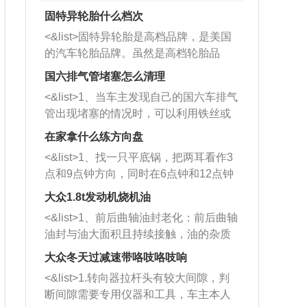
固特异轮胎什么档次
<&list>固特异轮胎是高档品牌，是美国
的汽车轮胎品牌。虽然是高档轮胎品
牌，但是中高低端的轮胎都有生产，这
国六排气管堵塞怎么清理
也是为了更好的开拓市场。
<&list>1、当车主发现自己的国六车排气
管出现堵塞的情况时，可以利用铁丝或
者是细棍，直接将杂物给取出来，如果
在家拿什么练方向盘
堵塞情况比较严重，也可以采取应急措
<&list>1、找一只平底锅，把两耳看作3
施。 <&list>2、直接利用木棍将所有的
点和9点钟方向，同时在6点钟和12点钟
杂物推到排气管里面的位置处，然后将
方向做一个标记。 <&list>2、双手握住
三元催化器拆解开，就可以将堵塞的东
大众1.8t发动机烧机油
平底锅两耳，然后往左打半圈、一圈、
西取出来。但如果是因为积碳过多引起
<&list>1、前后曲轴油封老化：前后曲轴
一圈半的练习，往右同样也要打相同的
的堵塞，就需要将三元催化器泡在草酸
油封与油大面积且持续接触，油的杂质
圈数。 <&list>3、最后强调要反复练
中进行清洗。 <&list>3、也可以利用清
和发动机内持续温度变化使其密封效果
习，这样就可以形成肌肉记忆，在真实
大众冬天过减速带咯吱咯吱响
洗剂对堵塞的情况得到解决，将清洗剂
逐渐减弱，导致渗油或漏油。<&list>2、
驾驶车辆时，不需要记忆也能打好方
放在燃油箱中，与燃油混合后，车辆启
<&list>1.转向器拉杆头有较大间隙，判
活塞间隙过大：积碳会使活塞环与缸体
向。
动时，就可以和汽油一起进入到燃烧
断间隙需要专用仪器和工具，车主本人
的间隙扩大，导致机油流入燃烧室中，