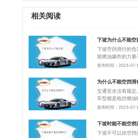
相关阅读
下坡为什么不能空
下坡空挡滑行的危
致燃油爆炸的力量
上低转速和弱加速
发布时间：2023-07-17
火，这种情况下汽
汽车如果出现熄火
为什么不能空挡滑
大制动系统负担，
交通安全法有规定
车速会变得越来越
车型都是电控燃油
影响变速箱的润滑
进而加大喷油量来
发布时间：2023-07-17
坡时，长时间的刹
如果取消空挡挂入
能，出现刹不住车
出可能会对变速箱
命。虽然空档滑行
下坡时能不能空档
将失去驱动力，发
时候还有可能出现
下坡不可以挂空挡
制。如果发生紧急
之前先降低车速，