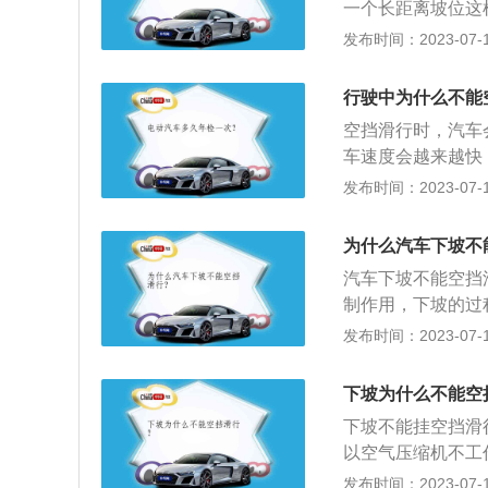
一个长距离坡位这
的制动力有限，所
位，应选择二或三
踩刹车的技巧：1
发布时间：2023-07-17
命：怠速运转下，
行，必须挂入适当
踩刹车，而是分开
却、清洁、润滑、
坡前应试验制动的
车：当车辆在潮湿
行驶中为什么不能
性大，速度快和方
区以后，最好能缓
上。
空挡滑行时，汽车
净，防止急刹车的
车速度会越来越快
说，刹车的作用会
发布时间：2023-07-17
是空挡滑行的危害
的惯性拖着走，此
为什么汽车下坡不
会越滑越快。如果
汽车下坡不能空挡
极大降低了制动效
制作用，下坡的过
易烧毁：其次变速
牵制下的汽车，制
发布时间：2023-07-17
行时，发动机会处
车辆会处于失控状
从而产生转速差，
车辆的惯性拖着走
速箱来说，当车辆
下坡为什么不能空
能就会越滑越快。
量，而自动变速箱
下坡不能挂空挡滑
的温度，极大降低
去。如果热量不能
以空气压缩机不工
之，如果挂入低速
所以空挡滑行有可
发布时间：2023-07-17
生强大的阻力，车