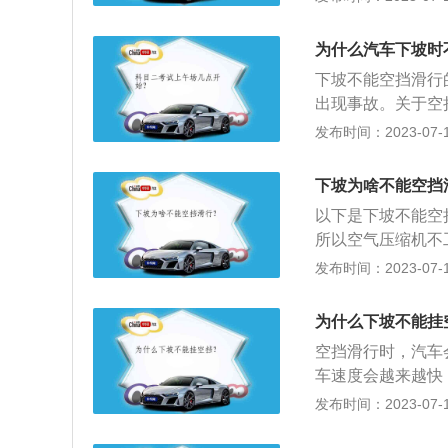
量采用滚动轴承，
让汽车更稳定行驶
因此这些齿轮无法
为什么汽车下坡时
滑的轴承）得不到
下坡不能空挡滑行
出现事故。关于空
发动机制动，此时
发布时间：2023-07-17
要的原因是为了行
动力，同时发动机
下坡为啥不能空挡
如此时出现紧急情
以下是下坡不能空
系统所提供的制动
所以空气压缩机不
少，所以空挡滑行
发布时间：2023-07-17
内大量采用滚动轴
动，因此这些齿轮
为什么下坡不能挂
溅润滑的轴承）得
空挡滑行时，汽车
驶员为了节油，采
车速度会越来越快
离合器踏板的方法
说，刹车的作用会
发布时间：2023-07-17
轴→差速器→减速
是相关介绍：1、
止的飞轮突然结合
汽车的驱动轮就会