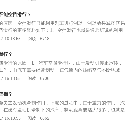
空挡滑行时虽然变速器第二轴转动，但是常啮合齿轮不转动，
。
搅动变速器内的齿轮油，轴承（特别是位置较高的、靠激溅润
不能空挡滑行？
可靠润滑，所以轴承和齿轮会发生过早磨损。
的原因：空挡滑行只能利用刹车进行制动，制动效果减弱容易
挡滑行的更多资料如下：1、空挡滑行也就是通常所说的利用
发动机与驱动轮之间存在动力联系。2、不提倡空挡滑行最主
 16:18:55
阅读：6718
车安全。一旦将换挡杆放在空挡进行滑行时，驱动轮将失去驱
与驱动轮之间将失去动力联系，汽车依靠自身惯性向前滑行。
滑行？
况需要制动时，全部的制动力将只能由制动器来提供，而制动
挡滑行的原因：1、汽车空挡滑行时，由于发动机停止运转，
力有限。
工作，而汽车需要经常制动，贮气筒内的压缩空气不断地减
有可能造成汽车制动失灵。2、容易损坏变速器。由于变速器
 16:18:55
阅读：6706
承，空挡滑行时虽然变速器第二轴转动，但是常啮合齿轮不转
无法搅动变速器内的齿轮油，轴承（特别是位置较高的、靠激
空挡？
不到可靠润滑，所以轴承和齿轮会发生过早磨损。3、有的驾
会失去发动机牵制作用，下坡的过程中，由于重力的作用，汽
取踩下离合器、让发动机熄火的方式滑行，下完坡后突然抬起
，在没有发动机牵制下的汽车，制动距离要增大很多，也就是
重新启动发动机，此时动力逆向传递，其路线是：驱动轮→半
大大降低，车辆会处于失控状态，造成很大的安全隐患。以下
 16:18:55
阅读：6662
器→传动轴→变速器二轴→同步器→离合器。由于离合器与静
车辆在空档滑行的时候，发动机是被车辆的惯性拖着走，此时
，因此离合器承受巨大的冲击载荷，容易造成离合器摩擦片损
失去牵制，这样在下坡的时候车辆可能就会越滑越快，从而失