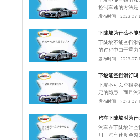
不堪设想。3、对
控制车速的方法是
大变速箱的磨损。
挡。下坡的注意事
发布时间：2023-07-17
盘；3、下坡前试
用刹车片和刹车碟
下陡坡为什么不能
制节气门开度大小
下陡坡不能空挡滑
连接程度。
的过程中由于重力
制动距离要增大很
发布时间：2023-07-17
驶员把变速杆置于
行驶的操作方法。
下坡能空挡滑行吗
必须迅速松开油门
下坡不可以空挡滑
定的隐患，而且汽
低车速，下坡之前
发布时间：2023-07-17
以采取空挡滑行，
两种，鼓式刹车的
汽车下陡坡时为什
容易出现刹车失灵
汽车在下陡坡时空
踏板是刹车杠杆联
用，汽车速度会越
速或停止运行的目