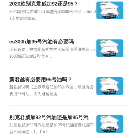
2020款别克君威加92还是95？
2020款别克君威1.5T车型是添加92号汽油，而2.0
T车型则添加9...
es300h加95号汽油有必要吗
没有必要，根据此车官方的汽车使用手册推荐，e
s300h应该加92号汽油...
新君越有必要用95号油吗？
新君越说明书上标示最低加95的汽油，所以有必
要用95号油。因为君越配备...
别克君威加92号汽油还是加95号汽
油？
别克君威加92号汽油还是加95号汽油需要根据车
型不同而定：1、1.5T...