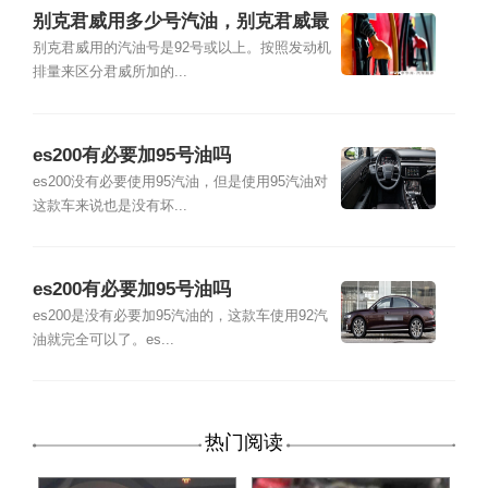
别克君威用多少号汽油，别克君威最
好加几号油
别克君威用的汽油号是92号或以上。按照发动机
排量来区分君威所加的...
es200有必要加95号油吗
es200没有必要使用95汽油，但是使用95汽油对
这款车来说也是没有坏...
es200有必要加95号油吗
es200是没有必要加95汽油的，这款车使用92汽
油就完全可以了。es...
热门阅读