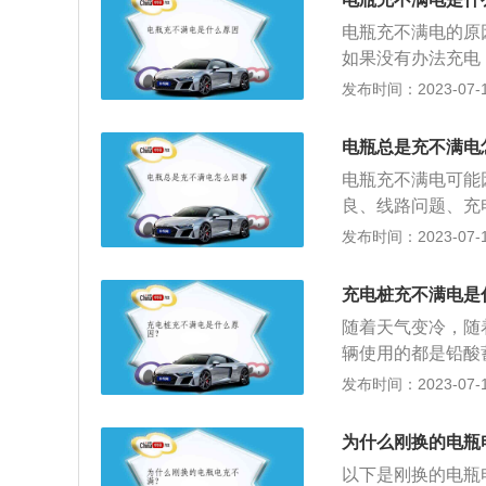
间及凌晨最易引发
电瓶充不满电的原
的灯由红变绿，应尽
如果没有办法充电
所以，充电的时候
间。解决方法：需
发布时间：2023-07-17
车辆存放时有暴晒
缩短。解决方法：
细检查附近是否堆
险丝断开。解决方
更大的火灾。5.
电瓶总是充不满电
4、保险管和保险
停在小区车库。如
电瓶充不满电可能
电瓶的插线接头有
电。6.电动车不
良、线路问题、充
保证接触无碍即可
电，以免损耗电池
池寿命到期再好的
发布时间：2023-07-17
电器输出电压过低
车应该每月进行一
先要考虑电池寿命
针对这种情况，可
电器，充满时自动
和用户的使用习惯
断开或者接触不良
充电桩充不满电是
不能过量充电，也
果电池的内部保险
8、电池出现短路
插在电动车电池上
随着天气变冷，随
店铺或者买车的专
的电池断路。解决
覆盖任何物体，以
辆使用的都是铅酸
与保险座之间接触
造成的充不进去电
确方法是冷却半小
放电，而在15℃
发布时间：2023-07-17
况，这时候，用户
电机问题。发电机
自燃。
车辆的适配器不根
充不上电的问题。
完全接触。解决方
只是使用计时器。
题，电动车电池3
为什么刚换的电瓶
头已拔出或车辆已
或充不满电，这时
以下是刚换的电瓶
入。普通插座充电