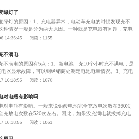
变绿灯了
变绿灯的原因：1、充电器异常，电动车充电的时候发现充不
这种情况一般是分为两大原因。一种就是充电器有问题，充电
，就有可能导致一些元件损坏或者是充电器的指示灯异常，一
 14:36:45
阅读：1155
需要及时更换新的充电器。2、电池老化和鼓包。还有一个原
问题，电池如果有故障，比如常见的就是电池使用的时间长
充不满电
等问题，在充电的时候就容易充不满电就变绿灯，一般这样的
充不满电的原因有5点：1、新电池，充10个小时充不满电，是
换新的电池。3、线路接触不良。也就是充电器跟电瓶连接的
充电器显示故障，可以到经销商处测定电池电量情况。3、充电
不良的问题，也有可能会导致电瓶没有充满电就变绿灯。如果
充电一直不饱和的状态。4、电池报废，处于充不进去电的状
 16:18:55
阅读：1070
要将插头拔下来重新插一下，一般来说充电器就能够继续往里
置时间过长，蓄电池在存放时严禁处于亏电状态。亏电状态是
会变成红色。
及时充电。在亏电状态下存放电池，很容易出现硫酸盐化，硫
电对电瓶有影响吗
极板上，会堵塞电离子通道，造成充电不足，电池容量下降。
电对电瓶有影响。一般来说铅酸电池完全充放电次数在360次
越长，电池损坏越严重。因此，电池闲置不用时，应每月补充
全充放电次数在520次左右。因此，如果没充满电就拔掉充电
好地保持电池健康状态。
放电次数，使其寿命下降。例如原本可以使用3年的电动车电
 16:18:55
阅读：1061
满电就拔掉充电器，那么可能就能使用2年，甚至更短。电车
按照电瓶容量大小不同，一般在8-10小时内就能充满电。2.夜
么原因