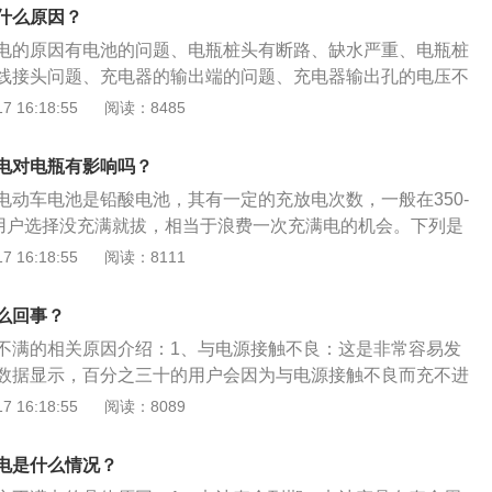
力蓄电池，即阀控铅酸免维护蓄电池、胶体铅酸蓄电池、镍氢
什么原因？
池。
电的原因有电池的问题、电瓶桩头有断路、缺水严重、电瓶桩
线接头问题、充电器的输出端的问题、充电器输出孔的电压不
掉等。扩展资料如下：原理：电瓶是电池的一种，也叫蓄电
 16:18:55
阅读：8485
是把化学能转化为电能。通常电瓶是指铅酸蓄电池，即一种主
做电极，硫酸溶液做电解液的蓄电池。简介：电瓶，是指放电
电对电瓶有影响吗？
用的电池。
电动车电池是铅酸电池，其有一定的充放电次数，一般在350-
果用户选择没充满就拔，相当于浪费一次充满电的机会。下列是
动汽车：电动汽车(BEV)是指以车载电源为动力，用电机驱动车
 16:18:55
阅读：8111
交通、安全法规各项要求的车辆。由于对环境影响相对传统汽
广泛看好。2、种类：电动汽车的种类：纯电动汽车(BEV)、混
么回事？
、燃料电池汽车(FCEV)。
不满的相关原因介绍：1、与电源接触不良：这是非常容易发
数据显示，百分之三十的用户会因为与电源接触不良而充不进
，这时候需要做的是将电源拔下来，重新插上，保证接触无碍
 16:18:55
阅读：8089
不满或者是充不上电。2、电池寿命已到：再好的产品也有一
当发现电动车电池充不进电的时候，要仔细回想一下，从购买
电是什么情况？
，是否在正常年限范围之内，如果是已经超过年限，那么要及