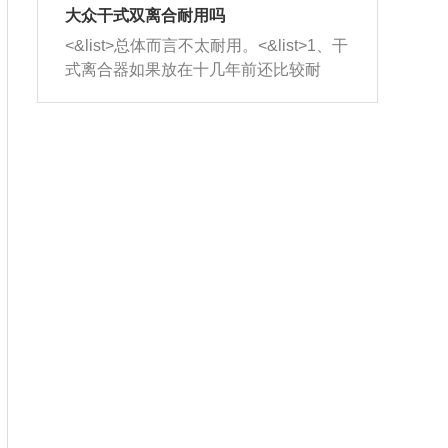
室，最后形成废气排出，就可以让三元
无法制作，需要将车辆送到修理厂或4s
造成烧机油。<&list>3、机油粘度。使用
大众干式双离合耐用吗
催化器得到清洗，排气管堵塞的情况就
店；<&list>2.车辆半轴套管防尘罩破
机油粘度过小的话，同样会有烧机油现
<&list>总体而言不太耐用。<&list>1、干
能够得到解决。
裂，破裂后会出现漏油现象，使半轴磨
象，机油粘度过小具有很好的流动性，
式离合器如果放在十几年前还比较耐
损严重，磨损的半轴容易损坏，产生异
容易窜入到气缸内，参与燃烧。<&list>
用，但是由于现在的汽车发动机动力输
响；<&list>3.稳定器的转向胶套和球头
4、机油量。机油量过多，机油压力过
出越来越高，使得干式离合器散热不足
老化，一般是使用时间过长造成的。解
大，会将部分机油压入气缸内，也会出
的缺陷也逐渐暴露出来。<&list>2、由于
决方法是更换新的质量好的转向橡胶套
现烧机油。<&list>5、机油滤清器堵塞：
干式双离合的工作环境暴露在空气中，
和球头。
会导致进气不畅，使进气压力下降，形
而离合器的散热也是通离合器罩上面的
成负压，使机油在负压的情况下吸入燃
几个小孔来进行散热。但是在行驶过程
烧室引起烧机油。<&list>6、正时齿轮或
中变速箱需要换挡，就不得不使得离合
链条磨损：正时齿轮或链条的磨损会引
器频繁工作。<&list>3、长时间的低速行
起气阀和曲轴的正时不同步。由于轮齿
驶以及过于频繁的启停，导致离合器的
或链条磨损产生的过量侧隙，使得发动
温度不断升高，而低速行驶时空气流动
机的调节无法实现：前一圈的正时和下
效率不高，无法将离合器中的热量有效
一圈可能就不一样。当气阀和活塞的运
的带走，导致离合器内部的温度不断升
动不同步时，会造成过大的机油消耗。
高，加速离合器的磨损。
解决方法：更换正时齿轮或链条。<&list
>7、内垫圈、进风口破裂：新的发动机
设计中，经常采用各种由金属和其他材