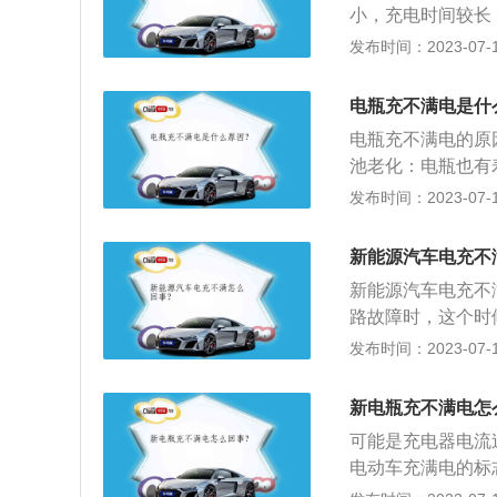
充不满或者充不上
小，充电时间较长
当这种适配器重新
充电无反应，需要
境温度过高：充电
发布时间：2023-07-17
充电。
器在使用过程中出
值，充电电流始终
虽然指示灯会亮，
灯。电池不匹配：
电瓶充不满电是什
短路问题电池由于
电，最终造成电池
池断路，这种情况
电瓶充不满电的原
多，造成电池内部
电，需要更换电池
池老化：电瓶也有
不足：电池内存酸
一般的电池寿命是
发布时间：2023-07-17
部短路：电池内部
命缩短。保险座接
终维持在较大数值
者充不满。保险丝
项：应避免充电时
新能源汽车电充不
如果是保险管和保
充电量衡量是最准确
新能源汽车电充不
电源接触不良，就
路故障时，这个时
说的充不满的情况
发布时间：2023-07-17
解决充电不跳灯的
用超过三年，很多
新电瓶充不满电怎
而且充电不跳灯。
可能是充电器电流
电动车充满电的标
应避免充电时间过