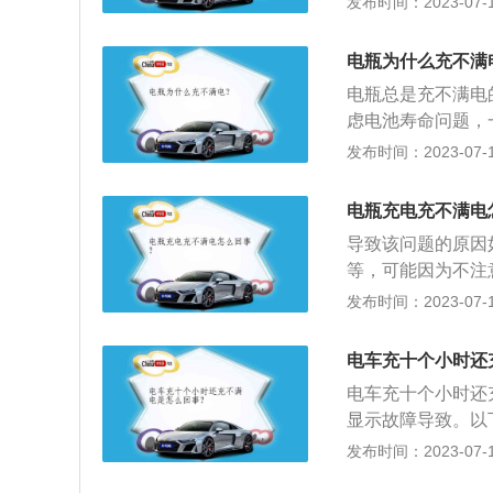
发布时间：2023-07-17
量衡量是最准确，一
在以小电流一直在
电瓶为什么充不满
过高超过45摄氏
电瓶总是充不满电
在较大数值，不能
虑电池寿命问题，
电池不匹配，致使
的使用习惯有关。
发布时间：2023-07-17
转灯。电池内部存
开，电池也就没电
电器充电不转灯。
险座之间接触不良
电瓶充电充不满电
导致该问题的原因
等，可能因为不注
者是其他的不规范
发布时间：2023-07-17
换新的电池。保险
过程中，由于路途
电车充十个小时还
保险丝，个人不要
电车充十个小时还
源接触不良，会影
显示故障导致。以
力来源，电动车上
发布时间：2023-07-17
因为这种电池能充