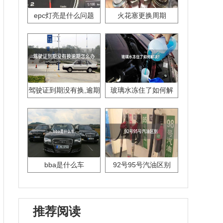
epc灯亮是什么问题
火花塞更换周期
驾驶证到期没有换,逾期
玻璃水冻住了如何解
怎么办??
决？
bba是什么车
92号95号汽油区别
推荐阅读