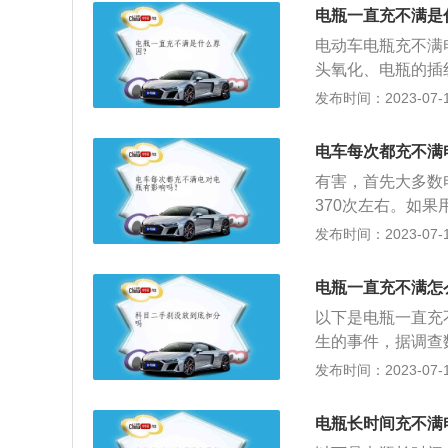
用的有以下四种动
电瓶一直充不满是
蓄电池和锂离子电
电动车电瓶充不满
头氧化、电瓶的插
达标、某块电瓶坏
发布时间：2023-07-17
池，它的工作原理
要由铅及其氧化物
电车每次都充不满
后经充电可继续使
有害，首先大多数
370次左右。如
相关介绍：1、电
发布时间：2023-07-17
轮行驶，符合道路
车较小，其前景被
电瓶一直充不满怎
合动力汽车(HEV)
以下是电瓶一直充
生的事件，据调查
电或者是充不满电
发布时间：2023-07-17
之后，再看是否充
个使用期限，因此
电瓶长时间充不满
使用到现在多少年