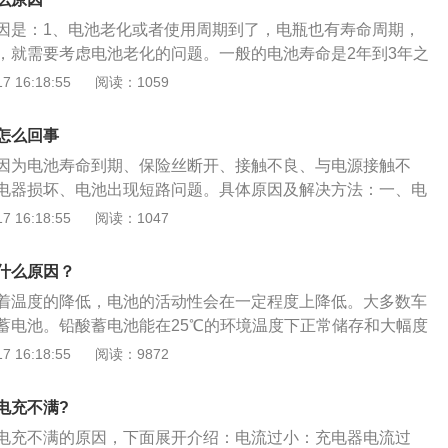
火灾，所以充电尽量在白天，且有人看护。一旦发现充电器上
因是：1、电池老化或者使用周期到了，电瓶也有寿命周期，
快拔掉插头。3.充电环境须通风，最佳的环境温度是25°C。
，就需要考虑电池老化的问题。一般的电池寿命是2年到3年之
，最好把电池和充电器安排在有通风并且调温的环境里，避免
要更换新的电池。2、车主使用习惯不好，导致电瓶使用周期
 16:18:55
阅读：1059
、淋雨等情况。4.远离易燃易爆物品。电动车在充电时，要仔
保持正确的用车习惯，熄火关闭汽车电源。3、电池内部的保
放易燃易爆物品，以防电动车在起火时引燃附近的物品，造成
法：需要到4s店或者维修店找专业的人员进行更换保险丝。
不要将电动车停放在楼道处，不要占用堵塞消防车通道，应将车
怎么回事
座之间接触不良。解决方法：需要找专业的人员进行解决。5、
需充电，也要在指定地点充电，切勿私拉乱接电线及飞线充
因为电池寿命到期、保险丝断开、接触不良、与电源接触不
氧化或接触不良。解决方法：就将充电器拔下，再重新插上，
能在亏电状态下进行充电，一般电量在20%左右就一定要进行充
电器损坏、电池出现短路问题。具体原因及解决方法：一、电
。电瓶的插线接头有氧化或接触不良。6、充电器故障，当充
。不能放在楼道或室内不通风的地方充电。长期不使用的电动
电池产品也有自己的寿命周期。如果电动车已经无法充电，首
 16:18:55
阅读：1047
，甚至不能输出电压时，也会导致电池充不满电。解决方法：
次完全充电。7.充电器要原装的，也可以配一个过充保护的充
问题，一般电池的寿命周期在2-3年，决定寿命的主要因素主要
以通过更换新的充电器来解决。7、线路问题，充电线路出现
断电，尽量不要选择快充会其他不匹配的、非正规的充电器。
有关。如果电池寿命到期就只能更换电池。二、保险丝断开如
，也会导致充不满电。解决方法：需要对整车线路进行检修。
什么原因？
不能少量再频繁的充电。8.充电的时候，插电时应该先把插头
丝断开，电池也就没电。这时候要做的是去专门的电动车维修
问题，电池由于密度大，遇到路面颠簸，电池出现冲撞而导致
，然后再接通电源，保障电瓶电压稳定，电瓶和充电器都不应
着温度的降低，电池的活动性会在一定程度上降低。大多数车
卖店更换保险丝，千万不要自己乱换。三、接触不良当保险管
方法：这种情况需要去专业的维修网点，如果确定是这种原因
免发热高温引起自燃火灾。9.行驶之后不要立马进行充电，正
蓄电池。铅酸蓄电池能在25℃的环境温度下正常储存和大幅度
不良的时候，也会出现电动车电池充不进电或者充不满的情
，需要更换电池。9、线路正常，充电器是好的，那可能是发
时后，电池冷却之后再进行充电，以免电池爆炸或充电器发热
时，蓄电池的充电和储存容量仅为正常环境的2/3甚至更低。许多
 16:18:55
阅读：9872
需要到专业的维修网店进行维修，这样就可以解决充不满或者
皮带松驰，发电机碳刷，滑环磨损过度，造成碳刷与滑环不能
据实际充电电流、电压和其他参数判断车辆是否已充满电，而
四、与电源接触不良电源接触不良是很多用户都会遇到的问
法：建议检修发电机。
当适配器主动切断电流时，会触发充电桩的判断机制。认为插
0%的故障是来自于电池与电源接触不良导致的电动车充不进电
电充不满?
满，充电桩主动结束充电。当适配器恢复工作时，没有电源输
候需要将充电器拔下来，重新插上，保证接触无碍，再看是否
电充不满的原因，下面展开介绍：电流过小：充电器电流过
时，由于无论实际充电情况如何，插座都不会保持电源供应，