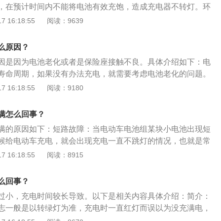
电。五、线路问题充电线路出现断开或者解除不良，也会导致
，在预计时间内不能将电池有效充饱，造成充电器不转灯。环
工作时，它可以继续有电源输入，以确保有足够的电源给电池
对整车线路进行检修。六、充电器损坏秀逗电动车用户的充电
环境温度过高超过45℃，造成电池端充电电压达不到限定电压
 16:18:55
阅读：9639
现了故障，导致电池参数漂移，或者已经失去了充电的功能，
维持在较大数值，不能降至拐点电流值，从而造成充电器不转
但是实际已经停止工作。这就需要更换充电器。七、电池出现
充电器参数设置与电池不匹配，致使电池长期过充电或欠充
么原因？
密度大，骑行的时候遇到路面颠簸，电池出现冲撞而导致的电
失水，充电器充电不转灯。存酸量过多：电池内部存酸量过
需要去专业的维修网点，如果确定是这种原因造成的充不进去
因是因为电池老化或者是保险座接触不良。具体介绍如下：电
氧循环不畅，引起“热失控”而造成充电器充电不转灯。存酸量
。
寿命周期，如果没有办法充电，就需要考虑电池老化的问题。
量不足，在电池使用后期因电池失水，充电器充电不转灯。内
2年到3年之间，如果车主使用习惯不好，就会导致电瓶使用寿
 16:18:55
阅读：9180
微短路，造成电池端充电电压达不到限定电压值，充电电流始
触不良：保险管和保险座之间接触不良会导致电池充不进电或
，不能降至拐点电流值，从而造成充电器不转灯。充电注意事
断开，需要到4s店或者维修店找专业的人员进行更换保险丝；
间过长，充电时间原则上不应超过10个小时，电池是否充满以
满怎么回事？
险座之间的接触不良，需要找专业的人员进行解决，如果是与
的，一般充电量是放电量的1.03~1.05倍。
满的原因如下：短路故障：当电动车电池组某块小电池出现短
将充电器拔下，再重新插上，保证接触无碍即可。
候给电动车充电，就会出现充电一直不跳灯的情况，也就是常
。对于此类问题，一般解决方式是更换整组电池，这样就可以
 16:18:55
阅读：8915
问题。失水故障：这种情况比较常见，一般如果电动车电池使
时候都会出现失水故障。其一般表现为充电时电池严重发热，
么回事？
过小，充电时间较长导致。以下是相关内容具体介绍：简介：
志一般是以转绿灯为准，充电时一直红灯而误以为没充满电，
长，充电时间原则上不应超过10个小时，电池是否充满以充电