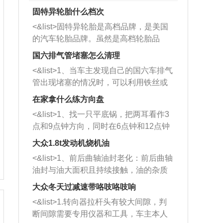
固特异轮胎什么档次
<&list>固特异轮胎是高档品牌，是美国
的汽车轮胎品牌。虽然是高档轮胎品
牌，但是中高低端的轮胎都有生产，这
国六排气管堵塞怎么清理
也是为了更好的开拓市场。
<&list>1、当车主发现自己的国六车排气
管出现堵塞的情况时，可以利用铁丝或
者是细棍，直接将杂物给取出来，如果
在家拿什么练方向盘
堵塞情况比较严重，也可以采取应急措
<&list>1、找一只平底锅，把两耳看作3
施。 <&list>2、直接利用木棍将所有的
点和9点钟方向，同时在6点钟和12点钟
杂物推到排气管里面的位置处，然后将
方向做一个标记。 <&list>2、双手握住
三元催化器拆解开，就可以将堵塞的东
大众1.8t发动机烧机油
平底锅两耳，然后往左打半圈、一圈、
西取出来。但如果是因为积碳过多引起
<&list>1、前后曲轴油封老化：前后曲轴
一圈半的练习，往右同样也要打相同的
的堵塞，就需要将三元催化器泡在草酸
油封与油大面积且持续接触，油的杂质
圈数。 <&list>3、最后强调要反复练
中进行清洗。 <&list>3、也可以利用清
和发动机内持续温度变化使其密封效果
习，这样就可以形成肌肉记忆，在真实
大众冬天过减速带咯吱咯吱响
洗剂对堵塞的情况得到解决，将清洗剂
逐渐减弱，导致渗油或漏油。<&list>2、
驾驶车辆时，不需要记忆也能打好方
放在燃油箱中，与燃油混合后，车辆启
<&list>1.转向器拉杆头有较大间隙，判
活塞间隙过大：积碳会使活塞环与缸体
向。
动时，就可以和汽油一起进入到燃烧
断间隙需要专用仪器和工具，车主本人
的间隙扩大，导致机油流入燃烧室中，