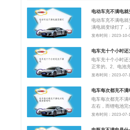
电动车充不满电就
电动车充不满电就
满电就变绿灯了，
器使用的时间久了
发布时间：2023-10-06
般有这样的现象，
因就是电池方面的
电车充十个小时还
了，有老化、鼓包
电车充十个小时还
情况是需要及时更
正常的。2、电池
线路，如果有接触
电压过低也会造成
发布时间：2023-07-17
是线路的问题只需
态。5、亏电、闲
面充电，指示灯也
指电池使用后没有
电车每次都充不满
酸铅结晶物附着在
电车每次都充不满
亏电状态闲置时间
左右，而锂电池完
电一次，这样能较
器，会过早消耗充
发布时间：2023-07-17
池，如果经常没充
充电注意事项：1.
电瓶充不满电是什