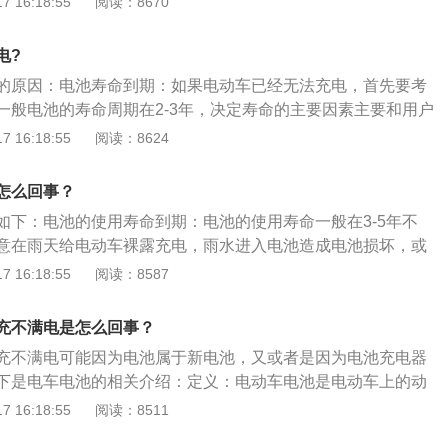
 16:18:55
阅读：8670
般充电量是放电量的1.03到1.05倍。由于长时间不转灯，都
充电，维护高压状态造成过充电。充电不转灯：充电环境温度
电?
度，造成电池端充电电压达不到限定电压值，充电电流始终维持
的原因：电池寿命到期：如果电动车已经无法充电，首先要考
降至拐点电流值，从而造成充电器不转灯。充电器参数设置与
一般电池的寿命周期在2-3年，决定寿命的主要因素主要和用户
电池长期过充电或欠充电，最终造成电池失水，充电器充电不
日常合理保养电池。保险丝断开：如果电池的内部保险丝断
 16:18:55
阅读：8624
酸量过多，造成电池内部氧循环不畅，引起“热失控”而造成充
。需要到专业的维修网店进行维修。接触不良：当保险管与保
的时候，也会出现电动车电池充不进电或者充不满的情况。
怎么回事？
如下：电池的使用寿命到期：电池的使用寿命一般在3-5年不
意在雨天给电动车裸露充电，雨水进入电池造成电池损坏，或
操作导致电池的使用寿命变短。那就需要及时去正规维修点更
 16:18:55
阅读：8587
丝断掉：电池内保险管内保险丝断掉，可能是在电动车的行驶
颠簸把内部的线弄断。最好是找专业的人检测一下，更换新的
充不满电是怎么回事？
私自更换内部元件。接触不良：电动车充电时，充电器和充电
充不满电可能因为电池属于新电池，又或者是因为电池充电器
响电动车正常充电。
下是电车电池的相关介绍：定义：电动车电池是电动车上的动
绝大多数装的是铅酸蓄电池，铅酸蓄电池成本低，性价比高。
 16:18:55
阅读：8511
电，可以反复使用，所以称其为“铅酸蓄电池”。种类：电车采