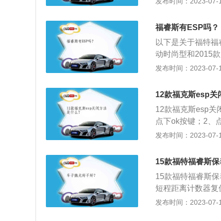
发布时间：2023-07-17
3、辅助驾驶视觉
电子稳定控制系统
低光线对驾驶员的
更多介绍如下：1
福睿斯有ESP吗？
对单个车轮制动并
以下是关于福特福
统也会通过减小发
动时尚型和2015
的行驶能力，并通过
手动时尚型可以选
发布时间：2023-07-17
onicStabili
部分车主都希望能
SP称得上是当前
一种先进的电脑控
器（监测方向盘的
12款福克斯esp
电脑检测到您期望
传感器（监测车体
12款福克斯es
统就会开始工作。
时的离心力）等组
点下ok按键；2
力，改善车辆行驶
断，进而发出控制
滑功能，点击关闭
发布时间：2023-07-17
m、宽1840mm、
动机，最大马力是1
15款福特福睿斯
15款福特福睿斯
短程距离计数器复
数器复位按钮，显示
发布时间：2023-07-17
动分钟按钮，显示