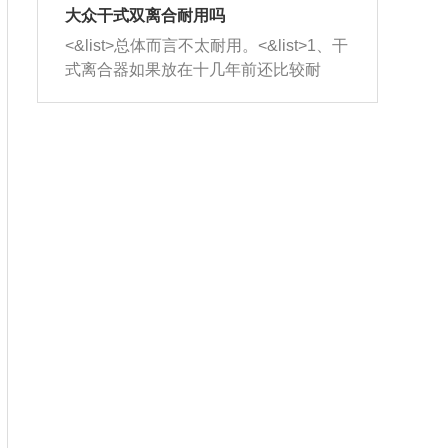
室，最后形成废气排出，就可以让三元
无法制作，需要将车辆送到修理厂或4s
造成烧机油。<&list>3、机油粘度。使用
大众干式双离合耐用吗
催化器得到清洗，排气管堵塞的情况就
店；<&list>2.车辆半轴套管防尘罩破
机油粘度过小的话，同样会有烧机油现
<&list>总体而言不太耐用。<&list>1、干
能够得到解决。
裂，破裂后会出现漏油现象，使半轴磨
象，机油粘度过小具有很好的流动性，
式离合器如果放在十几年前还比较耐
损严重，磨损的半轴容易损坏，产生异
容易窜入到气缸内，参与燃烧。<&list>
用，但是由于现在的汽车发动机动力输
响；<&list>3.稳定器的转向胶套和球头
4、机油量。机油量过多，机油压力过
出越来越高，使得干式离合器散热不足
老化，一般是使用时间过长造成的。解
大，会将部分机油压入气缸内，也会出
的缺陷也逐渐暴露出来。<&list>2、由于
决方法是更换新的质量好的转向橡胶套
现烧机油。<&list>5、机油滤清器堵塞：
干式双离合的工作环境暴露在空气中，
和球头。
会导致进气不畅，使进气压力下降，形
而离合器的散热也是通离合器罩上面的
成负压，使机油在负压的情况下吸入燃
几个小孔来进行散热。但是在行驶过程
烧室引起烧机油。<&list>6、正时齿轮或
中变速箱需要换挡，就不得不使得离合
链条磨损：正时齿轮或链条的磨损会引
器频繁工作。<&list>3、长时间的低速行
起气阀和曲轴的正时不同步。由于轮齿
驶以及过于频繁的启停，导致离合器的
或链条磨损产生的过量侧隙，使得发动
温度不断升高，而低速行驶时空气流动
机的调节无法实现：前一圈的正时和下
效率不高，无法将离合器中的热量有效
一圈可能就不一样。当气阀和活塞的运
的带走，导致离合器内部的温度不断升
动不同步时，会造成过大的机油消耗。
高，加速离合器的磨损。
解决方法：更换正时齿轮或链条。<&list
>7、内垫圈、进风口破裂：新的发动机
设计中，经常采用各种由金属和其他材