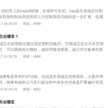
置，SERVICE标志消失。福特福睿斯是长安福特旗下的一款
宽高分别为4587毫米、1825毫米、1490毫米，轴距为2687
：找到车上的espoff按键，长按即可关闭。esp是车身稳定控制
福特福睿斯的前悬架为麦弗逊式独立悬架，后悬架为扭力梁式
车防抱死制动系统和牵引力控制系统功能的进一步扩展，也属
统的一部分，主要对车辆纵向和横向稳定性进行控制，保证车
 16:18:55
阅读：4999
识行驶。当车身电子稳定系统的传感器检测到车辆发生转向不
外对内侧车轮施加更多制动力，如果是发现车辆转向过度，则车
滤芯在哪里？
额外对外侧车轮施加更多制动力。
调滤芯在副驾驶左腿位置的塑料挡板内，空调滤芯是在汽车空调
芯，可以吸收粉尘颗粒，减轻呼吸道疼痛，减少对过敏者的刺
系统。福睿斯是福特汽车生产的一款紧凑型轿车，车身尺寸方
 16:18:55
阅读：4964
587mm、1825mm、1490mm，轴距为2687mm。在外观
熟、大气的造型以及“阿斯顿马丁”式的前脸。内饰上，整体做
改进。在储物空间上中规，分层设计的手套箱容积不错。
福睿斯是带有ESP功能，也就是车身稳定控制系统，主要作用
性，能够有效防止汽车行驶过程中发生失控或是严重偏向等现
性。福睿斯是福特旗下的一款紧凑型轿车，排量是1.5L，百公
 16:43:18
阅读：4462
6升之间。车子的ESP是有控制单元以及转向传感器和车轮传感
传感器除了转向以及车轮外，还有侧滑、横向加速度以及方向
开关在哪里
的，主要是用来采集车身状态数据的，然后反馈给ESP电脑，