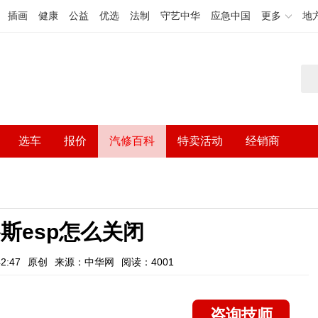
插画
健康
公益
优选
法制
守艺中华
应急中国
更多
地
选车
报价
汽修百科
特卖活动
经销商
睿斯esp怎么关闭
2:47
原创
来源：中华网
阅读：4001
咨询技师