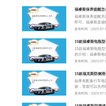
福睿斯保养提醒怎
福睿斯保养提醒关闭
即可。福睿斯是福
大功率为90kw，
发布时间：2023-07-17
体。福睿斯是长安
至新高度，在各处
15款福睿斯电瓶
噪音消除功能。
15款福睿斯电瓶型
的介绍：福睿斯电
液；电瓶的顶部有
发布时间：2023-07-17
池处于良好状态；
养：福特福睿斯电
15款福克斯防侧
是普通蓄电池，正
如果有配备行车电
一个是电压，第二
驶，里面可以关闭
电压低于12V说
闭。有的配置是在
发布时间：2023-07-17
介：ESP是Electr
从各传感器传来的
15款福睿斯空调