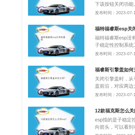
下该按钮关闭功能
扭矩，有效防止了
发布时间：2023-07-17
故的发生。因此一
闭ESP：1、车
福特福睿斯esp关
2、进行极限驾驶
福特福睿斯esp没
率，ESP工作时
子稳定性控制系统
保持较佳的稳定性
发布时间：2023-07-17
需要安装转向传感
关于福特福睿斯的扩
福睿斯引擎盖如何
7年底开始量产，
关闭引擎盖时，从
紧凑型家庭用车而
盖前沿，对应两边
力赛事的先河，树
太用力按引擎盖的
发布时间：2023-07-17
集中福特全球产品
是引擎盖的作用：
费者需求的深度认
周边产生的空气阻
12款福克斯怎么关
有效调整空气相对
esp指的是子稳
车的影响。2、保
向箭头，可以看到
充分防止冲击、腐
下OK按键，就会