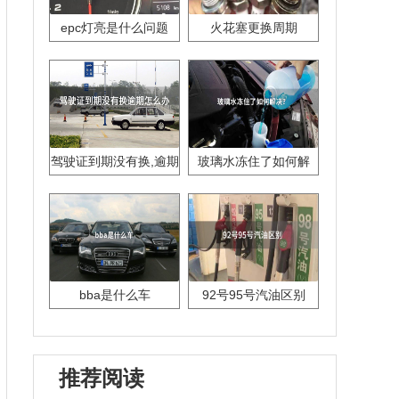
epc灯亮是什么问题
火花塞更换周期
驾驶证到期没有换,逾期
玻璃水冻住了如何解
怎么办??
决？
bba是什么车
92号95号汽油区别
推荐阅读