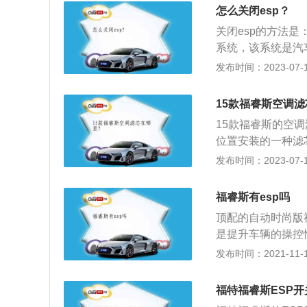
点火开关置于ON位
怎么关闭esp？
紧凑型车，该车的长
关闭esp的方法是
毫米。悬架方面，
系统，该系统是汽
非独立悬架。
于汽车主动安全系
发布时间：2023-07-17
辆按照驾驶员的意
足时，esp会额
15款福睿斯空调
身电子稳定系统会
15款福睿斯的空
位置安装的一种滤
激，保护空调冷却
发布时间：2023-07-17
面，其长宽高分别为4
上，福睿斯采用成
福睿斯有esp吗
工出色，细节仍需
顶配的自动时尚版
是提升车辆的操控
象，保证行车安全
发布时间：2021-11-10
里油耗在5.7升到
器等组成的，其中
福特福睿斯ESP
盘油门刹车等部位