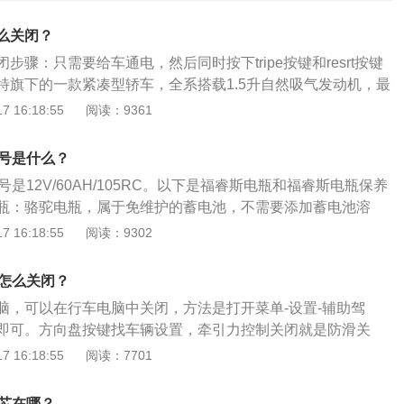
么关闭？
步骤：只需要给车通电，然后同时按下tripe按键和resrt按键
特旗下的一款紧凑型轿车，全系搭载1.5升自然吸气发动机，最
最大扭矩为152nm，采用多点电喷技术，并使用铝合金缸盖缸
 16:18:55
阅读：9361
福特推出的一款车，基于全新平台打造，将“家庭车”概念提升
细节上无不体现为整个家庭带来的舒适，尤其是加大的空间和
型号是什么？
号是12V/60AH/105RC。以下是福睿斯电瓶和福睿斯电瓶保养
瓶：骆驼电瓶，属于免维护的蓄电池，不需要添加蓄电池溶
一个观察口，定期查看观察口以了解蓄电池状态；绿色是蓄电
 16:18:55
阅读：9302
黑色是蓄电池需充电；白色是蓄电池需更换。福睿斯电瓶保
瓶从使用和保养的角度来说，无论车上装的是免维护蓄电池还
滑怎么关闭？
常使用寿命都在2-3年左右；蓄电池的检查主要看两个数据，第
脑，可以在行车电脑中关闭，方法是打开菜单-设置-辅助驾
个是启动电流。而且进行检查最好是在冷车状态下进行，如果
即可。方向盘按键找车辆设置，牵引力控制关闭就是防滑关
明电池即将需要更换。
中控设置里，最低配没有防滑开关。更多相关资料如下：1.简
 16:18:55
阅读：7701
onicStabilityProgram(电子稳定程序)的缩写。ESP系统通过对
车辆行驶状态信息进行分析，然后向ABS、ASR发出指令，帮
滤芯在哪？