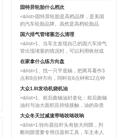
固特异轮胎什么档次
<&list>固特异轮胎是高档品牌，是美国
的汽车轮胎品牌。虽然是高档轮胎品
牌，但是中高低端的轮胎都有生产，这
国六排气管堵塞怎么清理
也是为了更好的开拓市场。
<&list>1、当车主发现自己的国六车排气
管出现堵塞的情况时，可以利用铁丝或
者是细棍，直接将杂物给取出来，如果
在家拿什么练方向盘
堵塞情况比较严重，也可以采取应急措
<&list>1、找一只平底锅，把两耳看作3
施。 <&list>2、直接利用木棍将所有的
点和9点钟方向，同时在6点钟和12点钟
杂物推到排气管里面的位置处，然后将
方向做一个标记。 <&list>2、双手握住
三元催化器拆解开，就可以将堵塞的东
大众1.8t发动机烧机油
平底锅两耳，然后往左打半圈、一圈、
西取出来。但如果是因为积碳过多引起
<&list>1、前后曲轴油封老化：前后曲轴
一圈半的练习，往右同样也要打相同的
的堵塞，就需要将三元催化器泡在草酸
油封与油大面积且持续接触，油的杂质
圈数。 <&list>3、最后强调要反复练
中进行清洗。 <&list>3、也可以利用清
和发动机内持续温度变化使其密封效果
习，这样就可以形成肌肉记忆，在真实
大众冬天过减速带咯吱咯吱响
洗剂对堵塞的情况得到解决，将清洗剂
逐渐减弱，导致渗油或漏油。<&list>2、
驾驶车辆时，不需要记忆也能打好方
放在燃油箱中，与燃油混合后，车辆启
<&list>1.转向器拉杆头有较大间隙，判
活塞间隙过大：积碳会使活塞环与缸体
向。
动时，就可以和汽油一起进入到燃烧
断间隙需要专用仪器和工具，车主本人
的间隙扩大，导致机油流入燃烧室中，