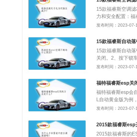
助车辆维持动态平
15款福睿斯空调
刚下雨的时候路面
力和安全配置：福睿
制系统会在每次打
力充沛；同时提供
发布时间：2023-07-17
统：行车电脑界面
侧气囊和前后排侧
有个行车辅助，再
斯外高雅方，让车
闭即可。
15款福睿斯自动
穿尾灯，并打造出
15款福睿斯自动
关闭。2、按下锁
激活操作完成。以
发布时间：2023-07-17
能目的是防盗，行
起到一定的安全防
福特福睿斯esp
子装置，就是当车
福特福睿斯esp会
止不慎误开车门。
L自动黄金版为例
别为4633mm、1
发布时间：2023-07-17
发动机和6挡手自一
是122ps，驱
2015款福睿斯es
了扭力梁式非独立
2015款福睿斯的