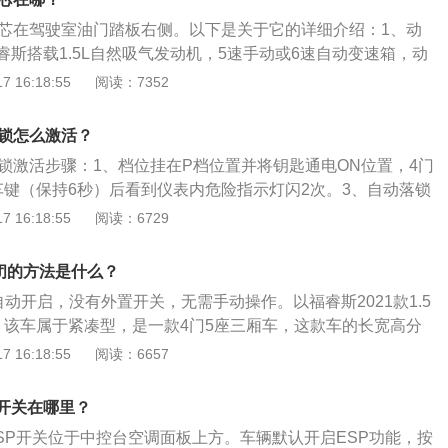
衡。当遇到冰雪路面时开始启动。急转弯车速过快时还有就是
滤芯在驾驶室油门踏板右侧。以下是关于它的详细介绍：1、动
比较湿滑就开始起作用。2.开关：福特新福克斯的电子稳定控
斯搭载1.5L自然吸气发动机，5速手动或6速自动变速箱，动
开点火开关时，该系统都会自动开启。关闭电子稳定控制系
了同级领先的六安全气囊保护系统，包括前排正面气囊、前排
 16:18:55
阅读：7352
点右向箭头，可以看到有个设置界面，点下OK按键，看到里面
气帘，为车内乘员提供出色的碰撞保护。2、外观设计：福睿
点下OK按键，就会看见坡道辅助和电子防滑防滑功能，点击关
身看上去更加协调，一条优雅的镀铬饰条横贯车辆的尾部，贯
落锁怎么激活？
一个更具立体雕塑感的肩部和更宽大的车身形象。
落锁激活步骤：1、档位挂在P档位置并将钥匙通电ON位置，4门
车键（保持6秒）后看到仪表内危险指示灯闪2次。3、自动落锁
下是自动落锁的拓展资料：1、自动落锁的优点：自动落锁功
 16:18:55
阅读：6729
车后能够很快落锁，防止堵车和等红绿灯时被拉门抢劫，可以
范作用。2、行车自动落锁也叫速度感应自动落锁，是一款电
关闭的方法是什么？
速达到电脑设定的那个速度，门上的锁止按钮会自动按下，防
自动开启，没有外置开关，无需手动操作。以福睿斯2021款1.5
，该车属于紧凑型，是一款4门5座三厢车，这款车的长宽高分
825mm、1490mm，轴距为2687mm。该车搭载了1.5L自然吸气
 16:18:55
阅读：6657
体变速箱，最大功率是90kw，最大扭矩是152nm，最大马力
动方式是前置前驱，前悬架使用了麦弗逊式独立悬架，后悬架使用
p开关在哪里？
悬架，承载式车体结构。
ESP开关位于中控台空调面板上方。车辆默认开启ESP功能，按