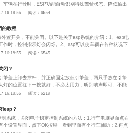
。车辆在行驶时，ESP功能自动识别特殊驾驶状态。降低输出
侧滑以及甩尾的风险。利用单边车轮的动力分配原理，防范事
 16:18:55
阅读：6554
般的情况下，不建议车主手动关闭该功能。以下情况可暂时关
辆陷入泥潭。此情况，ESP限制发动机扭矩，使车辆难以脱困。
闭的教程
。过弯漂移、弹射起步等极限驾驶操作时，皆需要高的滑移
有外置开关，不能关闭。以下是关于esp系统的介绍：1、esp电
轮胎不能打滑。
工作时，控制指示灯会闪烁。2、esp可以使车辆在各种状况下
，在转向过度或转向不足的情形下效果更加明显。3、esp一般
 16:18:55
阅读：6545
器、车轮传感器、侧滑传感器、横向加速度传感器等。以下是
展资料：1、福睿斯由福特英国工程师在1964年研发。从196
关闭？
并在1968年初的布鲁塞尔车展上亮相。它不仅作为一款成功的
引擎盖上卸去撑杆，并正确固定放低引擎盖，两只手放在引擎
存在，更是开启福特在欧洲用经济型房车的运动版车型参加拉
大灯的位置往下一按就好，不必太用力，听到响声即可。不能
立福特在这一级别车型中运动前卫的形象。2、福睿斯是一款
中央部分，因为引擎盖是铝合金所制，用力会造成凹陷。以下
 16:18:55
阅读：6219
开发资源与力量，以及对中国这个全球最大汽车消费市场的消
1、空气导流。对于在空气中高速运动物体，气流在运动物体
知而开发的全新中级新典范家用轿车。
力和扰流会直接影响运动轨迹和运动速度，通过引擎盖外形可
闭esp？
汽车运动时的流动方向和对车产生的阻碍力作用，减小气流对
定控制系统，关闭电子稳定控制系统的方法：1.行车电脑界面点右
护发动机及周边管线配件等。通过提高引擎盖强度和构造，可
有个设置界面，点下OK按键，看到里面有个行车辅助；2.再点
蚀、雨水、及电干扰等不利影响，充分保护车辆的正常工作。
看见坡道辅助和电子防滑功能，点击关闭即可。福特新福克斯的