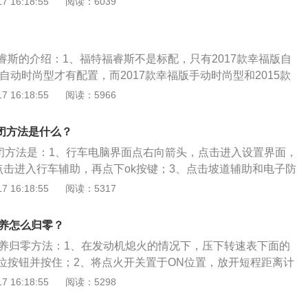
 16:18:55
阅读：6039
。通过引擎盖的外形可有效调整反射光线方向和形式，从而降
会在每次打开点火开关时，该系统都会自动开启。关于esp的
影响。
.ESP能在车辆侧滑，偏离预定路线时，提供稳定性支持。通过
在必要时减小发动机扭矩来实现。如果在加速时车轮打滑，系
睿斯的介绍：1、福特福睿斯不是标配，只有2017款幸福版自
动机扭矩来增强牵引力控制。增强了车辆在湿滑或松软路面上
款自动时尚型才有配置，而2017款幸福版手动时尚型和2015款
控制急转弯处的车轮转动来提高舒适性。2.ESP全称是Electr
装。2、很多车主也很看重ESP，因为这是属于安全配置，大
 16:18:55
阅读：5966
tyProgram，包含ABS及ASR，是这两种系统功能上的延伸。因此，E
够尽可能的提高车辆安全性。3、电子稳定性控制系统。它是
汽车防滑装置的最高级形式。3.ESP系统由控制单元及转向传感
制系统，可帮助您在恶劣行驶条件下提高车辆的车身稳定。当
转向角度）、车轮传感器（监测各个车轮的速度转动）、侧滑
关闭方法是什么？
的行驶状态与实际的车身状态出现偏差时，电子稳定性控制系
绕垂直轴线转动的状态）、横向加速度传感器（监测汽车转弯
p关闭方法是：1、行车电脑界面点右向箭头，点击进入设置界面，
电子稳定性控制系统会有选择地对车辆制动器上施加制动压
成。控制单元通过这些传感器的信号对车辆的运行状态进行判
、点击进入行车辅助，再点下ok按键；3、点击坡道辅助和电子防
稳定性。
指令。
即可。12款福克斯是一款紧凑型车，车身尺寸是：长4342m
 16:18:55
阅读：5317
高1500mm，轴距为2640mm。12款福克斯搭载1.8l自然吸气发
24ps，最大扭矩是116nm，最大功率是91kw。
保养怎么归零？
保养归零方法：1、在发动机熄火的情况下，压下转速表下面的
位按钮并按住；2、将点火开关置于ON位置，放开短程距离计
屏出现SERVICE标志；3、拉出时钟上的分钟按钮，向右转
 16:18:55
阅读：5298
屏上出现里程显示；4、将发动机熄火，提醒信息复位；5、将