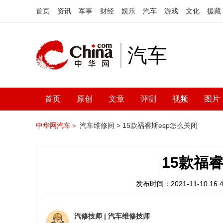
首页
资讯
军事
财经
娱乐
汽车
游戏
文化
援藏
汽车
首页
原创
文章
评测
视频
图片
中华网汽车＞
汽车维修间 >
15款福睿斯esp怎么关闭
15款福
发布时间：2021-11-10 16:4
汽修技师
|
汽车维修技师