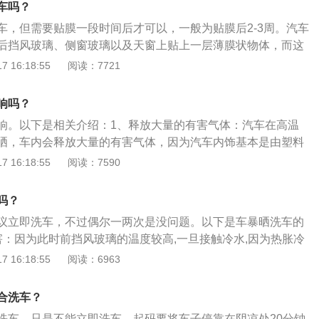
车吗？
个凸镜，在阳光的照射下会聚集光线到车漆上，损伤车漆。而
车，但需要贴膜一段时间后才可以，一般为贴膜后2-3周。汽车
导致车体受热不均匀，局部的位置温度过高，长期这样很容易
后挡风玻璃、侧窗玻璃以及天窗上贴上一层薄膜状物体，而这
光泽的情况。2、不能频繁洗车：汽车洗多了对车漆不好，如
做太阳膜或者叫做隔热膜。相关介绍如下：1、作用：作用主
 16:18:55
阅读：7721
的车，洗多了表面的防护层会流失，没有了保护会加快车漆的
阻隔部分热量以及防止玻璃飞溅导致的伤人、防眩光等情况发
个月洗一次，洗多了不好还费钱。
膜的单向透视性能，达到保护个人隐私的目的。2、注意事
响吗？
，要用干净、柔软的抹布，以免划伤贴膜；且汽车贴膜施工完
响。以下是相关介绍：1、释放大量的有害气体：汽车在高温
、冬天7天内，不要随意升降车窗。原因在于刚贴完汽车膜的车
晒，车内会释放大量的有害气体，因为汽车内饰基本是由塑料
紧，在车窗进行开合的过程中膜边都是非常容易磨卷翘，在还
所以在高温情况下，容易产生甲醛等有害气体。2、使用凉水
 16:18:55
阅读：7590
也容易发生位移，对汽车贴膜造成损伤。
因为经过暴晒或长途行车后刹车盘温度会很高，用凉水去接触
使刹车盘灵敏度降低重则刹车盘爆裂。所以在车辆暴晒或者长
吗？
辆温度降下来之后再去洗车。
议立即洗车，不过偶尔一两次是没问题。以下是车暴晒洗车的
害：因为此时前挡风玻璃的温度较高,一旦接触冷水,因为热胀冷
裂，所以不建议立即洗车。专业的洗车人员，在夏季洗车一般
 16:18:55
阅读：6963
空中洒水，使水雾到车漆上进行降温，然后再清洗车辆。2、
晒过后,同样不宜用冷水直接冲洗。原因很简单,还是热胀冷缩的
合洗车？
车漆如果用凉水直接冲洗,很容易出现车漆爆裂等现象。
洗车，只是不能立即洗车，起码要将车子停靠在阴凉处20分钟