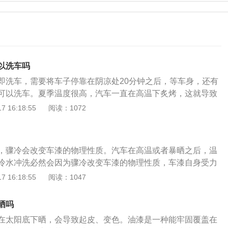
以洗车吗
即洗车，需要将车子停靠在阴凉处20分钟之后，等车身，还有
可以洗车。夏季温度很高，汽车一直在高温下炙烤，这就导致
高，这个时候洗车的话很容易会对车漆的表面造成伤害，车漆
 16:18:55
阅读：1072
凸起等异常。太阳暴晒后立即洗车也会对汽车内部的机器造成
温度差，这样很容易导致金属构件会产生裂纹，这样就会影响
。还有不要在太阳底下洗车或者洗完车之后将车辆放在太阳底
，骤冷会改变车漆的物理性质。汽车在高温或者暴晒之后，温
对，这是因为洗车之后车上会留有水珠，高温暴晒会形成光线
冷水冲洗必然会因为骤冷改变车漆的物理性质，车漆自身受力
车漆造成一定的损伤，再加上受热不均匀，很容易损伤车漆。
漆龟裂，有细小的裂纹出现，加快车漆的老化。其实不仅仅是
 16:18:55
阅读：1047
繁，过于频率的洗车也会使车漆的表面防护层流失，从而会造
盘以及各个转动系统都处于高温状态，此时施加冷水，会对车
。有些人爱惜车辆会贴车膜等操作，这样也可以对车漆有更好
别是机械结构造成伤害，从而缩短寿命，严重时会发生爆裂。
得选择合适的车膜可以得到更好的保护，不然的话可能会起到
晒吗
意事项：1、太阳暴晒后和长途后都不应该立即洗车夏天天气
的洗车一个月一次也是没有问题的。
在太阳底下晒，会导致起皮、变色。油漆是一种能牢固覆盖在
暴露在太阳之下，车身温度有可能达到50度的高温，如果突然