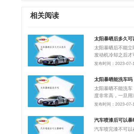
相关阅读
太阳暴晒后多久可
太阳暴晒后不能立
发动机冷却之后才
车身表面的温度很
发布时间：2023-07-17
很容易出现开裂、
影响，因为急剧的
太阳暴晒能洗车吗
到汽车的正常行驶
太阳暴晒不能洗车
下，这个做法也不
度非常高，一旦用
的聚集，这样会对
不均匀，会造成车
发布时间：2023-07-17
洗车并不用过于频
车身，发动机、底
成车漆更快的老化
辆的金属结构，特
的更好的保护，记
汽车喷漆后可以暴
夏天洗车的几个注
相反的作用，正常
汽车喷完漆不可以
炎热，车身长时间