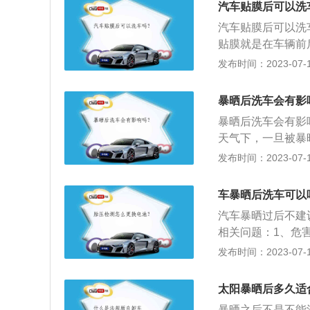
汽车贴膜后可以洗
上的水滴就像是一
汽车贴膜后可以洗
且由于水珠蒸发会
贴膜就是在车辆前
损伤车漆而出现无
层薄膜状物体也叫
发布时间：2023-07-17
果打了蜡或镀了晶
要是阻挡紫外线、
老化，建议十天半
生，同时根据太阳
暴晒后洗车会有影
项：在清洗车辆时
暴晒后洗车会有影
毕后，夏天3天内
天气下，一旦被暴
子，玻璃通常比较
和皮革包裹而成。
发布时间：2023-07-17
没有完全粘合的膜
会使刹车盘爆裂：
会热胀冷缩，轻则
车暴晒后洗车可以
途行车后，要等车
汽车暴晒过后不建
相关问题：1、危
缩的原因很容易爆
发布时间：2023-07-17
都是先用洗车枪向
建议：车漆经过暴
太阳暴晒后多久适
原理，暴晒过后的
暴晒之后不是不能