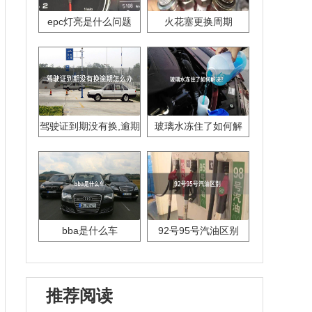
epc灯亮是什么问题
火花塞更换周期
驾驶证到期没有换,逾期
玻璃水冻住了如何解
怎么办??
决？
bba是什么车
92号95号汽油区别
推荐阅读