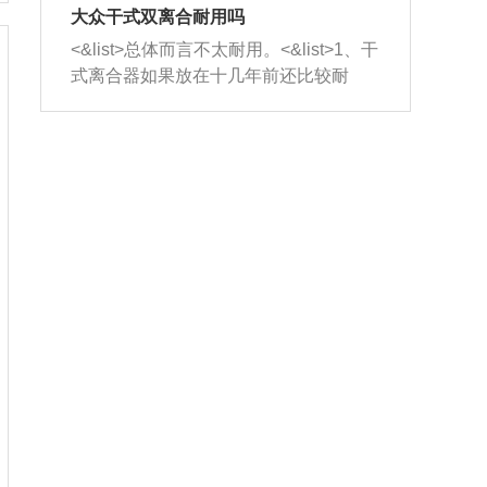
室，最后形成废气排出，就可以让三元
无法制作，需要将车辆送到修理厂或4s
造成烧机油。<&list>3、机油粘度。使用
大众干式双离合耐用吗
催化器得到清洗，排气管堵塞的情况就
店；<&list>2.车辆半轴套管防尘罩破
机油粘度过小的话，同样会有烧机油现
<&list>总体而言不太耐用。<&list>1、干
能够得到解决。
裂，破裂后会出现漏油现象，使半轴磨
象，机油粘度过小具有很好的流动性，
式离合器如果放在十几年前还比较耐
损严重，磨损的半轴容易损坏，产生异
容易窜入到气缸内，参与燃烧。<&list>
用，但是由于现在的汽车发动机动力输
响；<&list>3.稳定器的转向胶套和球头
4、机油量。机油量过多，机油压力过
出越来越高，使得干式离合器散热不足
老化，一般是使用时间过长造成的。解
大，会将部分机油压入气缸内，也会出
的缺陷也逐渐暴露出来。<&list>2、由于
决方法是更换新的质量好的转向橡胶套
现烧机油。<&list>5、机油滤清器堵塞：
干式双离合的工作环境暴露在空气中，
和球头。
会导致进气不畅，使进气压力下降，形
而离合器的散热也是通离合器罩上面的
成负压，使机油在负压的情况下吸入燃
几个小孔来进行散热。但是在行驶过程
烧室引起烧机油。<&list>6、正时齿轮或
中变速箱需要换挡，就不得不使得离合
链条磨损：正时齿轮或链条的磨损会引
器频繁工作。<&list>3、长时间的低速行
起气阀和曲轴的正时不同步。由于轮齿
驶以及过于频繁的启停，导致离合器的
或链条磨损产生的过量侧隙，使得发动
温度不断升高，而低速行驶时空气流动
机的调节无法实现：前一圈的正时和下
效率不高，无法将离合器中的热量有效
一圈可能就不一样。当气阀和活塞的运
的带走，导致离合器内部的温度不断升
动不同步时，会造成过大的机油消耗。
高，加速离合器的磨损。
解决方法：更换正时齿轮或链条。<&list
>7、内垫圈、进风口破裂：新的发动机
设计中，经常采用各种由金属和其他材