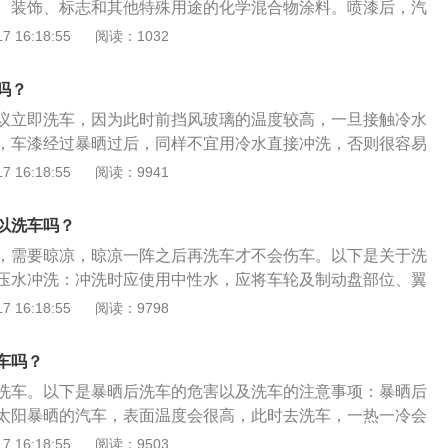
、装饰、标志和其他特殊用途的化学混合物涂料。喷漆后，汽
漆伤害比较大，就如同人的皮肤一样，如果刚刚暴晒后，马上
漆面进行烘干，因此无需使用阳光。汽车的漆面由四层组成，
 16:18:55
阅读：1032
易毛孔收缩，身体反应到感冒等不舒服的状态，车子也一样，
间涂层、色漆层和清漆层。电泳层起到防锈作用。整个车身组
开裂等严重现象。同时在刚洗完车后，也不要马上开到大太阳
会将整个车身浸泡在电动游泳池中，这样就可以在车身表面形
样的。2、不要借雨水洗车常听到有人说，下雨了，刚好想洗
吗？
面形成电泳层后，机器人会喷涂中间涂层，用来防锈，也可以
了，其实这是非常不可取的行为，现在由于全世界环境污染的
议立即洗车，因为此时前挡风玻璃的温度较高，一旦接触冷水
的结合能力。色漆层是中间涂层上的漆，色漆层的主要作用是
大量的酸性物质，这些本身对车身都是有危害的，正确的做法
，车漆经过暴晒过后，同样不宜用冷水直接冲洗，否则很容易
洗车。3、千万别用洗衣粉等洗车现在大部分人都已经认识到
象。洗车的注意事项：不要在发动机还未彻底冷却下来就洗
 16:18:55
阅读：9941
漆的危害，但是还有人图便宜省事一时用这个来洗车。洗衣粉
早老化；不要在烈日下洗车，否则会在车身上留下干燥的水珠
后容易造成车身没有光泽，严重后可能会有腐蚀的后果。4、
的天气下洗车，不然水结冰会引起油漆涂膜破裂；不要用软水
以洗车吗？
，洗车就跟人洗衣服一样，衣服总洗的话会失去原有的光泽，
则会损坏油漆。长时间不洗车的危害：影响驾驶：汽车漆面脏
子也一样，无论是从经济方面还是保养上来说都不适宜总洗
，需要晾凉，晾凉一阵之后再洗车才不会伤车。以下是关于洗
，尤其是在夜间开车时，折射显得视线更模糊，影响行车安
，可以给车身打一层车蜡，增加亮度，防止氧化，有效抵御灰
压水冲洗：冲洗时应使用中性水，应将车轮及制动盘部位、翼
汽车的密封胶条得不到及时的护理就会老化，密封性变差，乘
紫外线、油污等外部环境侵害，起到一个保护的作用自己洗车
前栅网部位、车身表面、门内边框和车裙等各处泥沙、污物彻
 16:18:55
阅读：9798
汽车暴晒对车的危害：车漆长时间的暴晒会加速车漆老化褪
、选择正确的洗车液。洗车时，必须选用专用的洗车液，并以
车前栅网部位时，应使用雾状水流，不得对水箱或冷凝器的散
本的靓丽光泽，影响车漆寿命；内饰长时间暴晒会加速塑料老
液为最佳。最忌用碱性强的洗涤剂或肥皂粉，因为它们虽然去
干水分：擦干漆面、玻璃、门内边框、保险杆等，除去缝隙和
的使用寿命；空气长时间暴晒会产生甲醛等有害物体，有害气
车吗？
伤性也大，经常用它们洗车，车体表面的亮光很快就会被侵蚀
无水痕，玻璃无污迹。车内清洁：应彻底清洁汽车内室，将车
体，从而对人体造成危害；轮胎在太阳底下暴晒，会加速轮胎
洗车。以下是暴晒后洗车的危害以及洗车的注意事项：暴晒后
身橡胶件、轮胎、车窗等等的老化。2、选择合适的工具、用
质旁侧板、车尾箱托架等各处的砂、尘、碎屑清除干净。烟灰
会造成轮胎变形，影响轮胎的使用寿命。
太阳暴晒的汽车，表面温度会很高，此时去洗车，一热一冷会
长期暴露在空气中受到伤害，其实是很脆弱的，油漆很容易脱
垫应取出车外清洁、干燥；仪表台、转向盘、踏板胶槽、门边
，光泽也会变暗。所以最好在阴天或是早晨、傍晚的时候再洗
 16:18:55
阅读：9503
具绝不能使用如塑料刷、普通毛巾或粗布等。专业的洗车点应
净；后备箱应清洁并整理；清洁、消毒座垫。