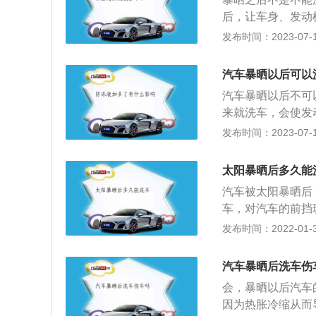
后，让车身、发动
并把车窗打开，不
发布时间：2023-07-17
暴晒对车的危害的
的危害，长时间的
汽车暴晒以后可以
响车漆寿命。夏日
汽车暴晒以后不可
护，保护爱车。2
来就洗车，会使发
料制成，长时间暴
的水珠痕迹；3、
发布时间：2023-07-17
采取在车内放一些
4、不要用软水以
晒最主要的影响就
驶：汽车漆面脏会
暴晒会产生甲醛等
太阳暴晒后多久能
糊，影响行车安全
么有害气体就会被
汽车被太阳暴晒后
化，密封性变差，
晒过，最好是开一
车，对汽车的前挡
车窗降温。4、轮
爆裂。汽车暴晒后
发布时间：2022-01-31
间在太阳底下暴晒
因为温度的升高，
轮胎的使用寿命，
无疑就是用冷水将
汽车暴晒后洗车伤
夏季检查胎压是非
前挡风玻璃，洗车
会，暴晒以后汽车
不偿失。所以，为
因为热胀冷缩从而