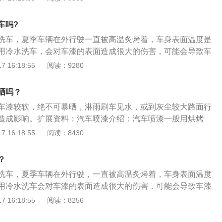
项：清洗时不允许使用洗衣粉、去污粉和劣质肥皂。应用分散
。其特点是吸水性强，能够快干，柔软度高，而且不掉毛屑。
压过大，会损伤车身漆面。如遇车身上有坚硬的尘泥，先用水
要用软而清洁的海绵擦洗，因为车身上一般都有坚硬的尘泥，
车吗?
冲洗。
流冲洗，这无异于让灰尘颗粒在车漆表面做“摩擦运动”。而擦
洗车，夏季车辆在外行驶一直被高温炙烤着，车身表面温度是
要用专门的玻璃清洁剂擦拭，同时，要用干净的毛巾擦干，而
用冷水洗车，会对车漆的表面造成很大的伤害，可能会导致车
要清洗油渍时，应用海绵蘸煤油或汽油轻轻擦拭；而如果在擦
象。暴晒后洗车对汽车内部的机器也会有影响，急剧的温度
 16:18:55
阅读：9280
塑料和橡胶件时，就只能用普通的肥皂水清洗，不能用有机溶
件产生裂纹，会影响汽车的正常行驶。另外也不要在太阳底下
和稀释剂等。4、选择正确的洗车程序。专业的洗车应该在洗
车置于太阳底下，很多车主认为这样可以让车干得更快，其实
晒吗？
的程序。即使用专业的设备将特别的预洗液喷洒在车身上，并
。
过浸泡，大部分的沙土可以与车漆脱离，再用水枪冲洗，可以
车漆较软，绝不可暴晒，淋雨刷车见水，或到灰尘较大路面行
沙泥划伤漆面的危险。另外在洗车时要遵循自上而下的顺序进
造成影响。扩展资料：汽车喷漆介绍：汽车喷漆一般用烘烤
的洗车水温。汽车在经过一段时间的行驶之后，发动机、底盘
车架、车壳焊接完成，下一道工序就是喷漆。普通漆、金属
 16:18:55
阅读：8430
处于高温状态，这个时候用冷水来清洗车身，无异于让一个剧
喷漆工序:刮腻子、打磨、喷漆、磨表面颗粒、打蜡抛光等。喷
量喝入冷水，其刺激性可想而知，严重时还会发生爆裂。
喷涂的轨迹与工件表面保持垂直，喷涂时根据被涂面角度，喷
？
离一般为15~30cm，要获得更湿、色深和较厚的涂层，距离可
洗车，夏季车辆在外行驶，一直被高温炙烤着，车身表面温度
、色浅和较薄的涂层，距离可远些。
用冷水洗车会对车漆的表面造成很大的伤害，可能会导致车漆
。而且对汽车内部的机器也会有影响，急剧的温度差，可能出
 16:18:55
阅读：8256
纹，会影响汽车的正常行驶。以下是洗车的注意事项：1、不
：不要在太阳底下洗车或洗完车后将车至于太阳底下。留在车