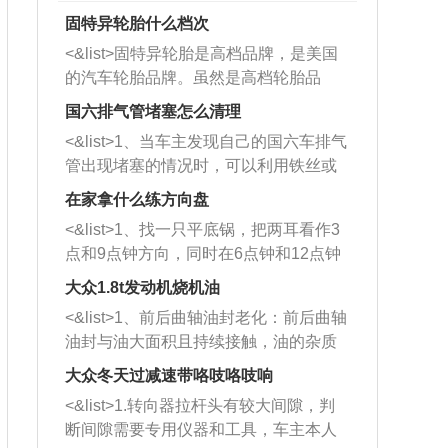
固特异轮胎什么档次
<&list>固特异轮胎是高档品牌，是美国
的汽车轮胎品牌。虽然是高档轮胎品
牌，但是中高低端的轮胎都有生产，这
国六排气管堵塞怎么清理
也是为了更好的开拓市场。
<&list>1、当车主发现自己的国六车排气
管出现堵塞的情况时，可以利用铁丝或
者是细棍，直接将杂物给取出来，如果
在家拿什么练方向盘
堵塞情况比较严重，也可以采取应急措
<&list>1、找一只平底锅，把两耳看作3
施。 <&list>2、直接利用木棍将所有的
点和9点钟方向，同时在6点钟和12点钟
杂物推到排气管里面的位置处，然后将
方向做一个标记。 <&list>2、双手握住
三元催化器拆解开，就可以将堵塞的东
大众1.8t发动机烧机油
平底锅两耳，然后往左打半圈、一圈、
西取出来。但如果是因为积碳过多引起
<&list>1、前后曲轴油封老化：前后曲轴
一圈半的练习，往右同样也要打相同的
的堵塞，就需要将三元催化器泡在草酸
油封与油大面积且持续接触，油的杂质
圈数。 <&list>3、最后强调要反复练
中进行清洗。 <&list>3、也可以利用清
和发动机内持续温度变化使其密封效果
习，这样就可以形成肌肉记忆，在真实
大众冬天过减速带咯吱咯吱响
洗剂对堵塞的情况得到解决，将清洗剂
逐渐减弱，导致渗油或漏油。<&list>2、
驾驶车辆时，不需要记忆也能打好方
放在燃油箱中，与燃油混合后，车辆启
<&list>1.转向器拉杆头有较大间隙，判
活塞间隙过大：积碳会使活塞环与缸体
向。
动时，就可以和汽油一起进入到燃烧
断间隙需要专用仪器和工具，车主本人
的间隙扩大，导致机油流入燃烧室中，