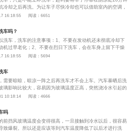
机冷却之后再洗。为让车子尽快冷却也可以借助室内的空调，
过需要注意车身的温度不要和空调的温度相关太大。关于夏天
 16:18:55
阅读：6651
详细资料如下：1、车漆夏日烈日的暴晒对车漆是一个非常大
暴晒会加速车漆老化，褪色，使汽车失去原本的靓丽光泽，影
洗车吗？
来临，最好对车漆进行封釉打蜡，对车漆进行有效的隔离与防
以洗车，洗车的注意事项：1、不要在发动机还未彻底冷却下
、内饰长时间的太阳暴晒对内饰的影响也很大，内饰大多为塑
动机过早老化；2、不要在烈日下洗车，会在车身上留下干燥
晒的话会加速塑料老化变形，损害内饰的使用寿命，车主可以
不要在很冷的天气下洗车，不然水结冰会引起油漆涂膜破裂；
 16:18:55
阅读：5694
隔热垫，防止太阳直接暴晒到内饰上面。3、车内空气车辆暴
外的水清洗，会损坏油漆。长时间不洗车的危害：1、影响驾
是会产生有害气体，车内材质大多为塑料或者皮制品，长时间
影响司机的视线，尤其是在夜间开车时，折射显得视线更模
有害物体，如果进入车内直接打开空调，而不开车窗的话，那
洗车
；2、密封条老化：汽车的密封胶条得不到及时的护理就会老
吸入人的身体，从而对人体造成危害，夏天如果汽车长时间暴
，需要晾晾，晾凉一阵之后再洗车才不会上车。汽车暴晒后洗
乘车的舒适性下降。
会车窗，将空调打开外循环，将有毒气体排出去，然后再关闭
玻璃影响比较大，容易因为玻璃温度正高，突然浇冷水引起的
胎夏天的高温对轮胎也是一种伤害。轮胎属于橡胶制品，长时
洗车对汽车的漆面和汽车玻璃伤害是特别大的。汽车暴晒后，
 10:18:14
阅读：4666
，会加速轮胎的老化，长此以往会造成轮胎变形，皲裂，影响
汽车处于高温状态，漆和玻璃都是升温的状态，这时候洗车，
同时高温暴晒还会加大轮胎气压，造成轮胎爆裂的危险，所以
车辆迅速降温，漆面会出现老化，无光泽还掉色；最危险的是
车吗
常有必要。
会引起车辆温差大，一冷一热容易使玻璃爆裂，这时候更加得
的前挡风玻璃温度会变得很高，一旦接触到冷水以后，很容易
了爱车，暴晒后放凉后再洗车吧。
导致爆裂。所以还是应该等到汽车温度降低了以后才进行洗