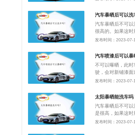
车。洗车的注意事
该用优质的麂皮布
的水流来喷射，水
3、清洗车身时，
汽车暴晒后可以洗
浸润，然后再用水
如果直接用高压水
汽车暴晒后不可以
拭玻璃窗时，则需
很高的。如果这时
不能晒干。遇到需
漆开裂、凸起等现
发布时间：2023-07-17
拭转向盘、灯具等
差，可能使金属构
剂如汽油、去渍剂
洗车或洗完车后将
汽车喷漆后可以暴
车前增加一道预洗
这都是错误的做法
等待一两分钟，经
不可以曝晒，此时
避免上洗车液时，
驶，会对新铺漆面
行。5、选择合适
漆。汽车制造厂，
发布时间：2023-07-17
以及各运转系统都
漆、珠光漆。汽车
烈运动完毕的人大
漆注意事项：正确
太阳暴晒能洗车吗
枪与喷涂表面的距
汽车暴晒后不可以
近些；要获得更干
是很高，如果这时
开裂、凸起等现象
发布时间：2023-07-17
现金属构件产生裂
要在太阳底下洗车