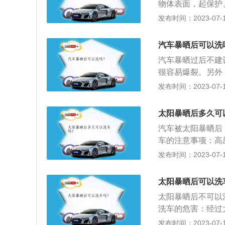
物体表面，起保护
用冷水洗车，对车
车会进入喷漆室对
发布时间：2023-07-17
用冷水冲凉，很容
分别是电泳层、中
有可能会造成车漆
装完成后，机器人
下晒干，道理是一
汽车暴晒后可以洗
成电泳层。车身表
车呢，这下不用洗
汽车暴晒过后不建
提高与下一层油漆
问题，雨水中含有
很容易爆裂。另外
美观。
应该是下雨过后去
出现车漆爆裂等现
发布时间：2023-07-17
洗衣粉等对车身车
车，会使发动机过
是碱性物质，使用
痕迹；不要在很冷
太阳暴晒后多久可
洗车频率不要太高
以外的水清洗，否
颜色会变黯淡，车
汽车被太阳暴晒后
会影响司机的视线
车。5、洗完车后
车的注意事项：高
全；密封条老化：
尘、鸟粪、酸雨、
子板部挡泥板、车
发布时间：2023-07-17
车的舒适性下降。
要注意的事项：1
底冲洗干净。冲洗
色，使汽车失去原
含水蜡成分的洗车
热片造成损伤。擦
化变形，损害内饰
太阳暴晒后可以洗
污力强，但同时损
接口处水分。全车
体会被吸入人的身
太阳暴晒后不可以
掉，而且会加速车
内底部、座椅、布
的老化，长此以往
洗车的危害：经过
品。汽车漆面由于
缸应清洗干净；脚
使漆面脆化、开裂
发布时间：2023-07-17
落。所以洗车的工
和座椅下应清洁干