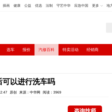
插画
健康
公益
优选
法制
守艺中华
应急中国
更多
地
选车
报价
汽修百科
特卖活动
经销商
后可以进行洗车吗
2:47
原创
来源：中华网
阅读：3969
咨询技师