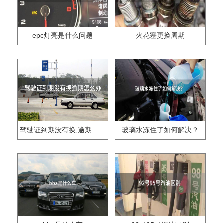
epc灯亮是什么问题
火花塞更换周期
驾驶证到期没有换,逾期怎么办??
玻璃水冻住了如何解决？