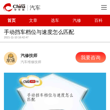
汽车
首页
文章
选车
汽修
百科
手动挡车档位与速度怎么匹配
2021-11-10 16:42:47
汽修技师
我要咨询
汽车维修技师