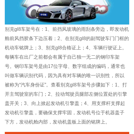
别克gl8车架号在：1、前挡风玻璃的雨刮条旁边，即发动机
舱前风挡胶条下边压着；2、在别克gl8的副驾驶车门门框的
机动车铭牌上；3、别克gl8合格证上；4、车辆行驶证上。
每辆车在出厂之前都会有属于自己独一无二的钢印车架
号。钢印车架号是由17位字母、数字组成的编码，通常也
叫做车辆识别代码，因为具有对车辆的唯一识别性，所以
被称为“汽车身份证”。查看别克gl8车架号步骤如下：1、打
开主驾驶室的车门；2、拉动驾驶员腿部左侧位置处的引擎
盖开关；3、向上掀起发动机引擎盖；4、用支撑杆支撑起
发动机引擎盖，要确保支撑牢固，发动机号位于机器盖子
下方，发动机舱内部，发动机盖板上面的铭牌上。