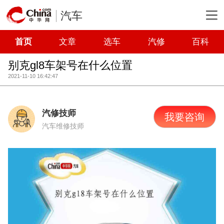
汽车
首页
文章
选车
汽修
百科
别克gl8车架号在什么位置
2021-11-10 16:42:47
汽修技师
我要咨询
汽车维修技师