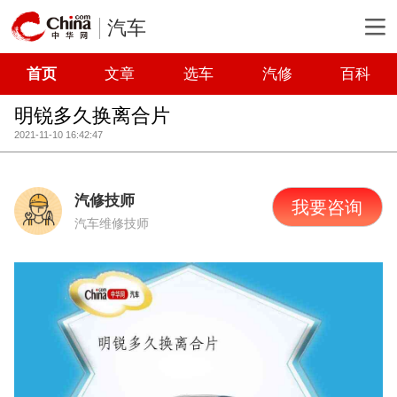
汽车
首页
文章
选车
汽修
百科
明锐多久换离合片
2021-11-10 16:42:47
汽修技师
我要咨询
汽车维修技师