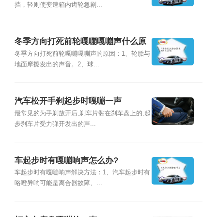
挡，轻则使变速箱内齿轮急剧...
冬季方向打死前轮嘎嘣嘎嘣声什么原
因
冬季方向打死前轮嘎嘣嘎嘣声的原因：1、轮胎与
地面摩擦发出的声音。2、球...
汽车松开手刹起步时嘎嘣一声
最常见的为手刹放开后,刹车片黏在刹车盘上的,起
步刹车片受力弹开发出的声...
车起步时有嘎嘣响声怎么办?
车起步时有嘎嘣响声解决方法：1、汽车起步时有
咯噔异响可能是离合器故障、...