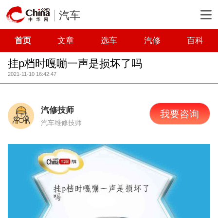
汽车
首页
文章
选车
汽修
百科
挂p档时嘎嘣一声是损坏了吗
2021-11-10 16:42:47
汽修技师
我要咨询
汽车维修技师