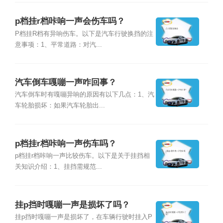
p档挂r档咔响一声会伤车吗？
P档挂R档有异响伤车。以下是汽车行驶换挡的注
意事项：1、平常道路：对汽...
汽车倒车嘎嘣一声咋回事？
汽车倒车时有嘎嘣异响的原因有以下几点：1、汽
车轮胎损坏：如果汽车轮胎出...
p档挂r档咔响一声伤车吗？
p档挂r档咔响一声比较伤车。以下是关于挂挡相
关知识介绍：1、挂挡需规范...
挂p挡时嘎嘣一声是损坏了吗？
挂p挡时嘎嘣一声是损坏了，在车辆行驶时挂入P