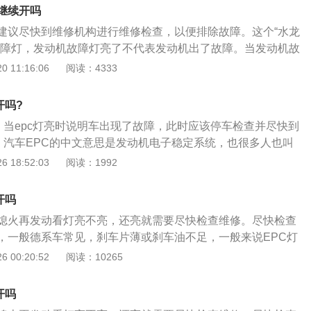
统只有在车辆需要急刹车时才会工作，就是在轮胎滑动和滚动的
继续开吗
，这样可以有效缩短刹车距离，防止车辆在急刹车时出现侧滑
建议尽快到维修机构进行维修检查，以便排除故障。这个“水龙
对行车安全起动很大的作用，所以现在的车辆ABS是必须配
故障灯，发动机故障灯亮了不代表发动机出了故障。当发动机故
组成有：ABS模块、ABS总泵、油管、轮速传感器等等。一般常
车辆的电控系统检测到发动机系统的相关数据信息，超出了原
 11:16:06
阅读：4333
S的轮速传感器出现了故障导致ABS灯常见。这个也不是绝对
范围。造成“发动机故障灯”点亮的原因：火花塞积碳、发动机
用检测仪进入ABS系统读取下故障码，之后根据故障码检查出
、汽油品质不达标、水温传感器损坏、空气流量传感器故障、
常亮对车辆的正常刹车是没有任何的影响，不会导致刹车失灵。
开吗?
情况需要急刹车的话，那这个时候ABS系统就不会工作了。所
了，当epc灯亮时说明车出现了故障，此时应该停车检查并尽快到
，建议尽快去检查下。
1、汽车EPC的中文意思是发动机电子稳定系统，也很多人也叫
系统由一些传感器、控制器等元件组成。当某传感器出现故障
 18:52:03
阅读：1992
情况时，控制系统就会根据设置好的程序采取相应的措施；
，车辆开始自检，EPC指示灯会点亮数秒，随后熄灭知。如车
开吗
，说明车辆机械与电子系统出现故障；3、一般来说EPC灯亮
熄火再发动看灯亮不亮，还亮就需要尽快检查维修。尽快检查
是节气门脏了，应进行清洗。另一种情况是刹车灯不亮，需要
，一般德系车常见，刹车片薄或刹车油不足，一般来说EPC灯
线路。还有由于油品问题，EPC故障灯也会点亮。
是节气门脏了，应进行清洗。另一种情况是刹车灯不亮，需要
 00:20:52
阅读：10265
。还有由于汽油品质问题，EPC也会亮。 EPC＝Electroni
trol（全称发动机电子稳定系统），很多人也叫它电子节气门。该系
开吗
控制器等元件组成。当某传感器出现故障或感知到不正常的情