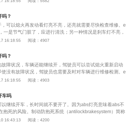
 16:18:55
阅读：5582
s是防抱死制动系统，该系统可以在紧急制动时让车轮保持边滚
驾驶员不仅可以让汽车减速，还可以控制汽车的行驶轨迹躲避
开吗？
续开，可以熄火再发动看灯亮不亮，还亮就需要尽快检查维修。e
能，一是节气门脏了，应进行清洗；另一种情况是刹车灯不亮，
开关以及线路。epc故障灯亮起的主要原因：1、epc故障灯
 16:18:55
阅读：4907
理系统或是电控出现故障，常伴有车辆怠速不稳或发动机冷启
epc指示灯在打开点火开关进行功能检查时会亮起，如果在行驶
开吗？
就表示发动机功率电子控制系统出现故障。
显的故障状况，车辆还能继续开，驾驶员可以尝试熄火重新启动
，即使没有故障状况，驾驶员也需要及时对车辆进行维修检测。e
电子调节，在车辆维修中epc灯警告的故障比较常见。如果该灯
 16:18:55
阅读：4903
气门系统内可能存在故障。epc灯亮的原因：1、进气系统故
不畅；2、节气门体脏污、积碳过多；3、燃油选用不达标；
开车吗
况不良；5、偶发性故障，误报；6、气门故障，卡滞或积碳
可以继续开车，长时间就不要开了。因为abs灯亮意味着abs不
。
死的风险。制动防抱死系统（antilockbrakesystem）简称
在汽车制动时，自动控制制动器制动力的大小，使车轮不被抱
 16:43:13
阅读：4200
（滑移率在20%左右）的状态，以保证车轮与地面的附着力在