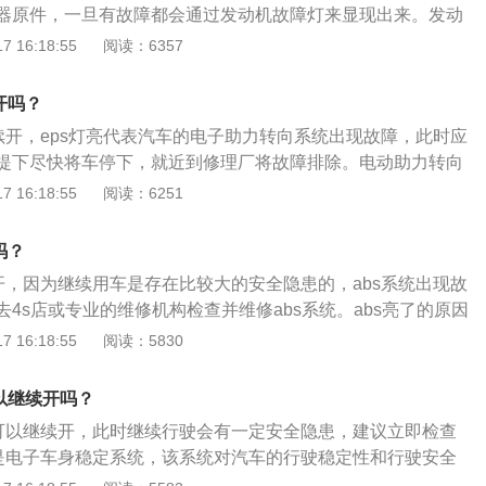
轮速度差别太大；轮胎规格不正确或钢圈规格不正确。处理方
器原件，一旦有故障都会通过发动机故障灯来显现出来。发动
气门脏污，建议每隔2到3万公里进行一次清洗；气门和喷油嘴
规格及钢圈规格，参考油箱盖旁的贴铁。状态5：ABS警告灯
有：控制燃油蒸汽排放的净化电磁阀故障、空气流量计故障、
 16:18:55
阅读：6357
4万公里进行一次进气及燃油系统的清洗。
因：刹车灯开关调整不当；刹车灯内部接触不良。处理方案：
温器故障、三元催化器故障、氧传感器故障、电子节气门积碳
车踏板，用手指将刹车开关连杆往下推到底，再放松刹车踏
灯点亮建议先检查水温表和机油压力报警灯，如果此时这两个
开吗？
位置；更换刹车灯开关。
动机是真有故障了，需要及时停车并且拨打道路救援电话。
继续开，eps灯亮代表汽车的电子助力转向系统出现故障，此时应
提下尽快将车停下，就近到修理厂将故障排除。电动助力转向
系统的液压泵、液压管路和转向管柱阀体结构，直接通过减速
 16:18:55
阅读：6251
电机产生的助力传递到转向系统。电动助力转向系统的工作原
系统开始工作，当车速小于一定速度时，信号输送到控制模
吗？
转向盘的扭矩、转动方向和车速数据向伺服电机发出控制指
续开，因为继续用车是存在比较大的安全隐患的，abs系统出现故
出相应大小及方向的扭矩以产生助动力，当不转向时，电控单
4s店或专业的维修机构检查并维修abs系统。abs亮了的原因
送扭矩信号，伺服电机的电流趋向于零。
器损坏或者脏污；2、信号轮损坏或者脏污；3、防抱死制动控
 16:18:55
阅读：5830
防抱死制动系统线路虚接或断路。abs亮了的解决方法是：1、
bs线路、abs调压电磁阀、abs电脑；2、补充制动液；3、清
以继续开吗？
不可以继续开，此时继续行驶会有一定安全隐患，建议立即检查
统是电子车身稳定系统，该系统对汽车的行驶稳定性和行驶安全
bs系统有关联，如果esp系统出现故障，也可能会导致abs系