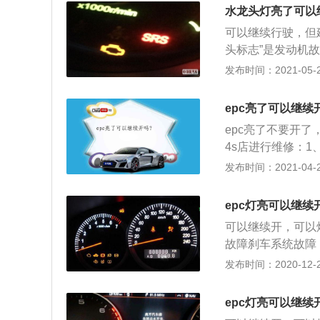
最大值。ABS系
水龙头灯亮了可以
零界点不听的切换
可以继续行驶，但
的现象。这个系统
头标志”是发动机
置。ABS系统的
障灯点亮时，表明
发布时间：2021-05-20
见的故障点是AB
本正常车辆设定的
的，具体的可以使
积碳、发动机爆震
故障点。ABS灯
epc亮了可以继续
氧传感器故障等。
但是如果出现紧急
epc亮了不要开
以ABS等灯常亮
4s店进行维修：
它电子节气门，该
发布时间：2021-04-26
或感知到不正常的
2、打开钥匙门后
epc灯亮可以继续
辆启动后仍不熄灭
可以继续开，可以
的可能有两种。一
故障刹车系统故障
检查刹车开关以及
亮有两种可能。一
发布时间：2020-12-26
检查刹车开关以及线路
cPowerCon
epc灯亮可以继续
统由一些传感器、