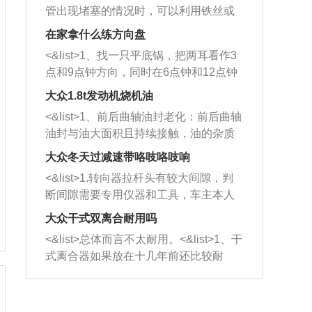
管出现堵塞的情况时，可以利用铁丝或
者是细棍，直接将杂物给取出来，如果
在家拿什么练方向盘
堵塞情况比较严重，也可以采取应急措
<&list>1、找一只平底锅，把两耳看作3
施。 <&list>2、直接利用木棍将所有的
点和9点钟方向，同时在6点钟和12点钟
杂物推到排气管里面的位置处，然后将
方向做一个标记。 <&list>2、双手握住
三元催化器拆解开，就可以将堵塞的东
大众1.8t发动机烧机油
平底锅两耳，然后往左打半圈、一圈、
西取出来。但如果是因为积碳过多引起
<&list>1、前后曲轴油封老化：前后曲轴
一圈半的练习，往右同样也要打相同的
的堵塞，就需要将三元催化器泡在草酸
油封与油大面积且持续接触，油的杂质
圈数。 <&list>3、最后强调要反复练
中进行清洗。 <&list>3、也可以利用清
和发动机内持续温度变化使其密封效果
习，这样就可以形成肌肉记忆，在真实
大众冬天过减速带咯吱咯吱响
洗剂对堵塞的情况得到解决，将清洗剂
逐渐减弱，导致渗油或漏油。<&list>2、
驾驶车辆时，不需要记忆也能打好方
放在燃油箱中，与燃油混合后，车辆启
<&list>1.转向器拉杆头有较大间隙，判
活塞间隙过大：积碳会使活塞环与缸体
向。
动时，就可以和汽油一起进入到燃烧
断间隙需要专用仪器和工具，车主本人
的间隙扩大，导致机油流入燃烧室中，
室，最后形成废气排出，就可以让三元
无法制作，需要将车辆送到修理厂或4s
造成烧机油。<&list>3、机油粘度。使用
大众干式双离合耐用吗
催化器得到清洗，排气管堵塞的情况就
店；<&list>2.车辆半轴套管防尘罩破
机油粘度过小的话，同样会有烧机油现
<&list>总体而言不太耐用。<&list>1、干
能够得到解决。
裂，破裂后会出现漏油现象，使半轴磨
象，机油粘度过小具有很好的流动性，
式离合器如果放在十几年前还比较耐
损严重，磨损的半轴容易损坏，产生异
容易窜入到气缸内，参与燃烧。<&list>
用，但是由于现在的汽车发动机动力输
响；<&list>3.稳定器的转向胶套和球头
4、机油量。机油量过多，机油压力过
出越来越高，使得干式离合器散热不足
老化，一般是使用时间过长造成的。解
大，会将部分机油压入气缸内，也会出
的缺陷也逐渐暴露出来。<&list>2、由于
决方法是更换新的质量好的转向橡胶套