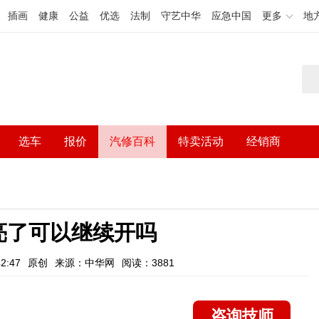
插画
健康
公益
优选
法制
守艺中华
应急中国
更多
地
选车
报价
汽修百科
特卖活动
经销商
亮了可以继续开吗
2:47
原创
来源：中华网
阅读：3881
咨询技师