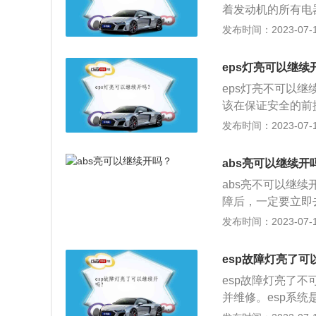
出现后轮速度与前
着发动机的所有电
最常见的原因有节
案：参考车辆轮胎
机亮故障灯的原因
发布时间：2023-07-17
积碳，建议每3到
间间歇性亮起。原
点火线圈故障、节
引擎发动，踏下刹
过多。发动机故障
eps灯亮可以继续
板，完成自我设定
灯也报警，说明发
eps灯亮不可以
该在保证安全的前
系统没有液压助力
发布时间：2023-07-17
器以纯机械方式将
理是：车辆启动后
abs亮可以继续开
块，控制模块依据
abs亮不可以继
令，使伺服电机输
障后，一定要立即去
元不向伺服电机发
是：1、轮速传感
发布时间：2023-07-17
制单元损坏；4、
更换轮速传感器、a
esp故障灯亮了可
理abs传感器。
esp故障灯亮了
并维修。esp系
性非常重要，其与a