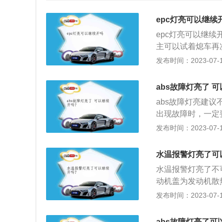
epc灯亮可以继续
epc灯亮可以继
主可以试着熄车再
就是epc灯受到
发布时间：2023-07-17
取进气系统故障排
影响：1、是节气
abs故障灯亮了 
法：检查刹车开关
abs故障灯亮建
油。当epc灯常
出现故障时，一定要
有车辆怠速不稳和
的防抱死制动系统
发布时间：2023-07-17
国内的污油质量和
死，是非常危险的
维修。
车减速这时车失控
水温报警灯亮了可
防止车轮抱死。如
水温报警灯亮了不
牵引力，使驾驶员
动机盖为发动机散
以有效降低事故发
依靠冷却液在发动
发布时间：2023-07-17
定性。如果abs
器开关旋入缸体水
防抱死制动系统工
围内，开关触点一
abs系统的汽车
abs故障灯亮了可