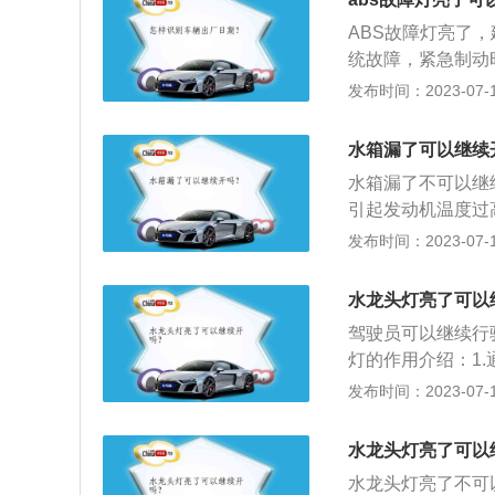
和，使红灯发亮。
决办法：这可能是
ABS故障灯亮了
死制动系统泵。汽
统故障，紧急制动
系统。汽车遇到紧
车辆行驶轨迹，安
发布时间：2023-07-17
汽车会失控打滑驾
处理办法不同，具
是相当危险的。配
速传感器感应部分
水箱漏了可以继续
可以在紧急制动时
信号，使ABS电
高了驾驶过程中的
水箱漏了不可以继
作指令来调节制动
是用一只脚将制动
引起发动机温度过
信号齿圈的间隙，
况下会当场刹车。
膜，磨损增大。发
发布时间：2023-07-17
电器接触不良等引
制动距离。
配合机件会出现因
动的重新连接。状
的情况，可将漏水
因：当使用多种车
水龙头灯亮了可以
热管，而后用钳子
升，ABS指示灯
驾驶员可以继续行
良。处理方案：检
灯的作用介绍：1
电源接触不良）。状
化后，导致尾气排
发布时间：2023-07-17
灭。原因：ABS
示驾驶员。3.仪
ABS计算机故障
故障灯点亮的原因
水龙头灯亮了可以
要时清洁接触面；检
分导致。2.因为
4：ABS警告灯
水龙头灯亮了不可
的执行器电机电磁