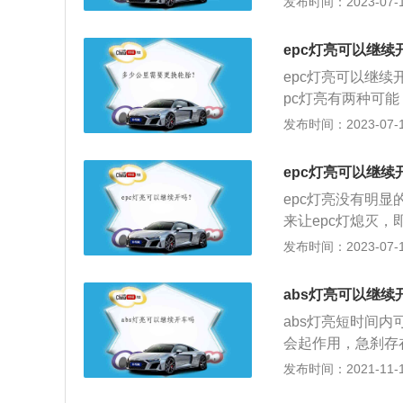
发布时间：2023-07-17
统出现故障。ab
边滑的状态，这样
epc灯亮可以继续
障碍物。
epc灯亮可以继
pc灯亮有两种可
更换灯泡或检查刹车
发布时间：2023-07-17
常亮代表发动机管
动抖动现象；2、
epc灯亮可以继续
时此指示灯亮起，
epc灯亮没有明
来让epc灯熄灭
pc是发动机功率
发布时间：2023-07-17
亮起意味着电子节
障，如泄漏或堵塞
abs灯亮可以继续
4、缸压异常、工
abs灯亮短时间内
等；7、ECU故障
会起作用，急刹存在抱
ABS。作用就是
发布时间：2021-11-10
死，处于边滚边滑