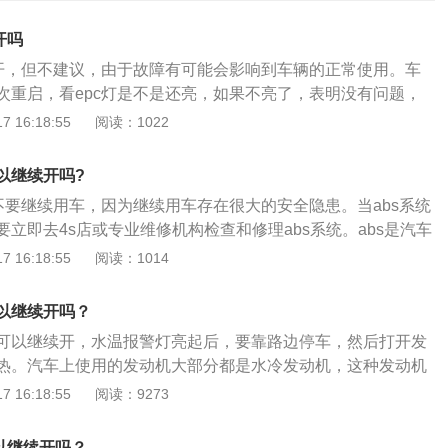
开吗
续开，但不建议，由于故障有可能会影响到车辆的正常使用。车
次重启，看epc灯是不是还亮，如果不亮了，表明没有问题，
影响而误报。要是epc灯还亮，或是经常亮起，那样车主就需要采
 16:18:55
阅读：1022
除，燃油选择达标，清洗节气门。epc灯点亮可能受三个故障
门脏了，解决方法：马上清除。2、是刹车灯可能不亮，解决方
可以继续开吗?
和电路是否正常。3、可能是机油问题。解决方法：更换机
议不要继续用车，因为继续用车存在很大的安全隐患。当abs系统
亮时，表示汽车发动机管理系统或电子控制系统存在故障，常伴
立即去4s店或专业维修机构检查和修理abs系统。abs是汽车
汽车发动机在冷启动时的抖动和振动。这些情况大部分是由于
，在紧急制动时可以防止车轮抱死。紧急制动时如果车轮抱
 16:18:55
阅读：1014
车辆环境造成的，所以应该立即开车到维修服务店进行检查和
。如果车轮被锁住，驾驶员既不能控制汽车的轨迹也不能使汽
了很危险。abs系统可以在紧急制动时保持车轮滚动和滑动，
以继续开吗？
果汽车装有abs系统，在紧急制动时车轮仍然可以为汽车提供
可以继续开，水温报警灯亮起后，要靠路边停车，然后打开发
在减速时可以控制汽车的行驶轨迹以避开障碍物。abs系统可
热。汽车上使用的发动机大部分都是水冷发动机，这种发动机
生的概率，这种系统可以大大提高汽车的行驶安全性和行驶稳
机内不断循环带走多余热量。水温报警灯是一个双金属片传感
 16:18:55
阅读：9273
系统损坏仪表板上的abs指示灯将一直亮着，需要立即修理。如果
套内，这一开关控制仪表板的红色指示灯，在正常工作温度范
作，仪表板上的防抱死制动系统指示灯将一直闪烁。驾驶装有
直打开，指示灯不亮，当水温超过正常值时，开关臂触点闭
时，遇到紧急情况，只需用一只脚将刹车踩到底。abs低速介入解
以继续开吗？