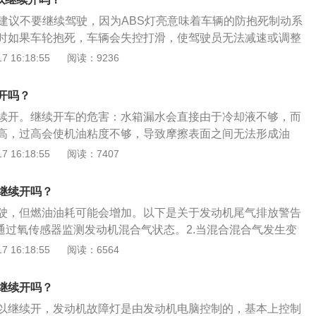
防抱死制动系统泵的问题，发生这种情况后，有必要更换防抱
，建议不要继续驾驶，因为ABS灯亮意味着车辆的防抱死制动系
车的防抱死制动系统，几乎每辆汽车都会配备abs防抱死制动
时如果车轮抱死，车辆会失控打滑，使驾驶员无法减速或调整
急情况时，驾驶员的本能反应是刹车。如果刹车时车轮抱死，
全隐患较大。ABS灯亮的状态有多种，不同状态的故障原因和
 16:18:55
阅读：9236
驶员既不能控制车速也不能控制汽车的轨迹。因此，车轮抱死
体如下：状态1：ABS故障灯常亮（最常见）。原因1：ABS车
备abs防抱死制动系统，驾驶员不仅可以控制汽车的速度，还
被泥土、泥浆等其它污染源覆盖，影响传感器感应相应的车速
开吗？
控制汽车的轨迹，使汽车在躲避障碍物的同时减速Abs系统提
脑无法判别车速，不能断定车轮的滑移率，进而不能发出相应动
安全性。驾驶装有abs系统的汽车时，紧急情况下的正确操作
续开。继续开车的危害：水箱漏水会直接由于冷却液不够，而
。处理方案：清洁车速传感器上的脏物，调整好车速传感器与
踏板踩到底，只有这样才能触发abs系统。有些司机在紧急情
高，过高会使机油粘度不够，导致摩擦表面之间无法形成油
即可恢复正常。原因2：由于系统线路之间连接松懈，ABS继
其实这种操作方式是错误的，不会触发abs系统，延长汽车的
动机缸筒内压力过大，工作粗暴。各种配合原件，尤其是铝制
 16:18:55
阅读：7407
起信号不良而使系统故障。处理方案：检查线路连接处，有松
热变形的情况。水箱漏水的修补方法：水箱散热管漏水较严重
态2：ABS警告灯间歇性亮起，加速时则ABS警告灯熄灭。原
的散热管从漏水处剪断，用涂上肥皂的棉花团堵住被剪断的散
辆电器，而电瓶电压下降低于10.5V，引擎转速上升，电压上
继续开吗？
把被剪断的散热管头部夹扁再卷边压紧即可制止漏水。
熄灭；ABS的系统电源供应电压太低，如线头接触不足或搭铁不
驶，但燃油油耗可能会增加。以下是关于发动机尾气排放警告
查电瓶比重；检查充电系统；检查电源供应（如电压继电器或
.通过氧传感器监测发动机混合气状态。2.当混合混合气发生变
态3：引擎启动后ABS警告灯一直亮着，直到引擎IGFF才熄
放超标时，控制单元会记载故障存储，从而点亮故障灯用来提
 16:18:55
阅读：6564
油压阀体搭铁线路接触不良；ABS油压阀体电线接头接触不良；
表盘出现水龙头标志是发动机尾气排放故障灯点亮。以下是废气
。处理方案：松开油压阀体搭铁固定螺丝，再旋紧固定螺丝，必
介绍：1.是由于燃油质量不达标，导致发动机混合气燃烧不充
继续开吗？
查插头是否间隙变大；更换ABS或ABS/ASR计算机。状态
发动机上所有与混合气燃烧相关的传感器，发动机线路，发动机
高速行驶亮起。原因：在高速⾏驶中，ABS计算机计算车速信号
以继续开，发动机故障灯是由发动机电脑控制的，基本上控制
阀，控制单元等出现问题导致发动机尾气排放故障灯点亮。3.