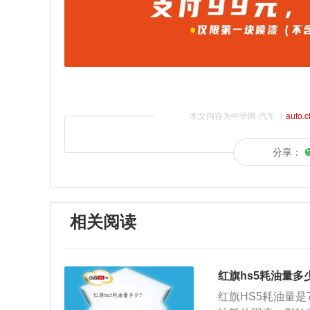
本文内容为中华网·汽车（
auto.
分享：
相关阅读
红旗hs5耗油量多
红旗HS5耗油量是