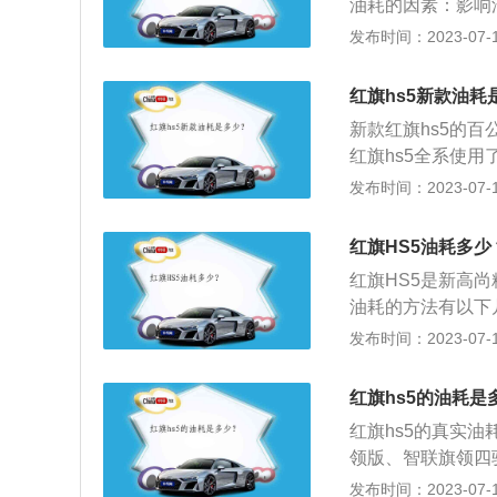
油耗的因素：影响
辆负载等等，但是
发布时间：2023-07-17
挡，长时间处于低
时换挡的时间越短
红旗hs5新款油耗
遇到等待时间很长
新款红旗hs5的百
红旗hs5全系使用
大扭矩为340牛
发布时间：2023-07-17
洼不平，车辆长时
增多：将后备厢当
红旗HS5油耗多少
了汽车自重，殊不
红旗HS5是新高尚
应下降若干个百分
油耗的方法有以下
致很多风进入车内
发布时间：2023-07-17
少油。还有猛踩油
就会影响密封和润
红旗hs5的油耗是
线：出行规划好路
红旗hs5的真实油耗是
领版、智联旗领四
四驱乐购版、智联旗享
发布时间：2023-07-17