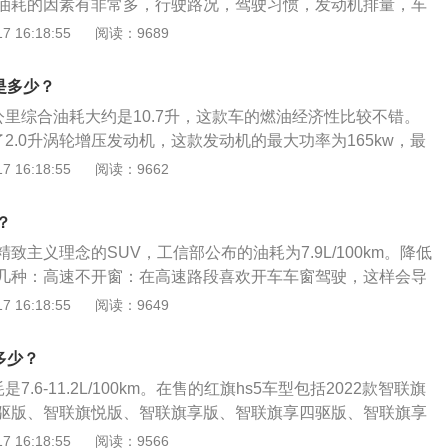
油耗的因素有非常多，行驶路况，驾驶习惯，发动机排量，车
一般行驶油耗都会在一个范围之内。降低油耗的方法：及时换
 16:18:55
阅读：9689
挡位行驶，速度不快的同时还增加油耗，特别是在斜坡上行驶
，就越能节省燃料。减少怠速时间，在城市道路行驶时往往会
是多少？
的红绿灯，这是可以关闭发动机，节省燃油消耗。
公里综合油耗大约是10.7升，这款车的燃油经济性比较不错。
了2.0升涡轮增压发动机，这款发动机的最大功率为165kw，最
米。影响油耗的因素如下：路面坑洼多耗油：道路不畅或路面坑
 16:18:55
阅读：9662
间在低挡位的状态行驶，必然增加油耗；后备厢当仓库，油耗
成了仓库，不管有用没用的东西一股脑地塞在后备厢内，增加
？
知，车重与油耗的关系成正比。车重每下降10％，油耗也会相
精致主义理念的SUV，工信部公布的油耗为7.9L/100km。降低
点。
几种：高速不开窗：在高速路段喜欢开车车窗驾驶，这样会导
，加大行驶阻力。不要拖档：良好的换挡习惯能够为车主省不
 16:18:55
阅读：9649
门跟匀加速行驶，油耗相差也很大。定时更换机油：机油较少
滑效果，而机油增多会淹没曲轴，导致阻力增大。出行选好路
多少？
线，错开拥堵以及其他路况不好的地方。
7.6-11.2L/100km。在售的红旗hs5车型包括2022款智联旗
驱版、智联旗悦版、智联旗享版、智联旗享四驱版、智联旗享
乐购版7款。官方NEDC综合油耗为7.7-8.2L/100km。同级
 16:18:55
阅读：9566