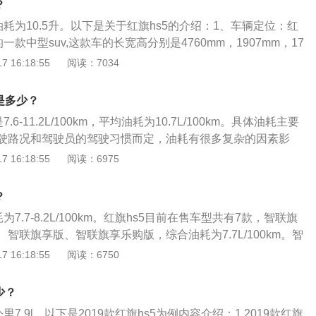
面行驶，阻力大，耗油会增加。自然风：迎风行驶、大风天行
？
常为90公里/小时的百公里油耗。
，油耗增加。环境温度低，发动机缸体温度低，冷起动时喷入
油耗为10.5升。以下是关于红旗hs5的介绍：1、车辆定位：红
需要喷入更多的汽油才能然烧，油耗增大。同时，气温低，发
一款中型suv,这款车的长宽高分别是4760mm，1907mm，17
更高转速来热车，这也会增大油耗。
870mm。2、发动机：红旗hs5全系使用了一款2.0升涡轮增压发
 16:18:55
阅读：7034
：红旗hs5的2.0升涡轮增压发动机拥有224马力和340牛米的
动机搭载了缸内直喷技术，并且使用了铝合金缸盖缸体。
是多少？
.6-11.2L/100km，平均油耗为10.7L/100km。具体油耗主要
驶路况和驾驶员的驾驶习惯而定，油耗有很多复杂的因素影
耗的小技巧：1、起步要缓慢：车辆在起步过程中，应以低档
 16:18:55
阅读：6975
油门，缓缓提速。2、保持轮胎气压适当：保持胎压在厂商推
定期整理行李箱，减少负重：多余的东西会增加汽车的负重，
？
为7.7-8.2L/100km。红旗hs5目前在售车型共有7款，智联旗
智联旗享版、智联旗享乐购版，综合油耗为7.7L/100km。智
旗领四驱版、智联旗享四驱乐购版，综合油耗为8.2L/100k
 16:18:55
阅读：6750
C综合油耗，是车辆在NEDC测试规程下所测得的综合工况燃油
油耗高于这个值，为8.5-9.8L/100km。汽车油耗的高低与
少？
，即驾驶习惯、汽车本身、道路状态、自然风、环境温度。会
里7.9l，以下是2019款红旗hs5为例内容介绍：1.2019款红旗