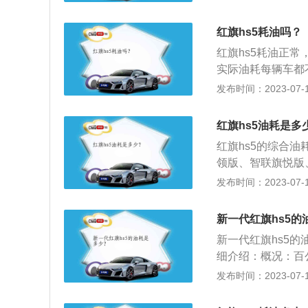
别车型中，途岳NEDC
00km，唐NEDC综
红旗hs5耗油吗？
跑NEDC综合油耗6
红旗hs5耗油正常
驶习惯、汽车本身
实际油耗每辆车都
粗暴，比如急加油
有关，通常情况下
发布时间：2023-07-17
量大的车比排量小
影响车辆的油耗。
做功。汽车自重大
响。一般情况平坦
土路、泥泞路、松
红旗hs5油耗是多
天气温低，汽油燃
风：迎风行驶、大
红旗hs5的综合油耗
体温度低，冷起动
领版、智联旗悦版、
增大。同时，气温
联旗享四驱版、智联
发布时间：2023-07-17
m。以上是NED
消耗数据量数据。真实
新一代红旗hs5的
五大因素直接相关
新一代红旗hs5的
使汽车油耗增加的
细介绍：概况：百
遇红灯不提前松油
是车辆的一个理论
发布时间：2023-07-17
大，因为排量大功
测功机测得的值转
会高，因为自重大
里油耗数据。其他