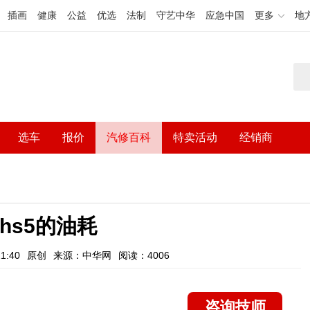
插画
健康
公益
优选
法制
守艺中华
应急中国
更多
地
选车
报价
汽修百科
特卖活动
经销商
hs5的油耗
1:40
原创
来源：中华网
阅读：4006
咨询技师