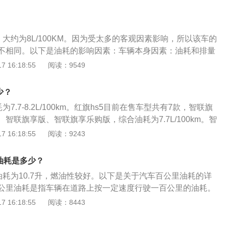
综合油耗5.9-7.0L/100km，逍客NEDC综合油耗6.2-6.4L/1
合油耗9.0L/100km，柯珞克NEDC综合油耗5.9L/100km，智
.0-6.4L/100km。汽车油耗的高低与五大因素直接相关，即驾
，大约为8L/100KM。因为受太多的客观因素影响，所以该车的
、道路状态、自然风、环境温度。具体如下：驾驶习惯：驾驶
不相同。以下是油耗的影响因素：车辆本身因素：油耗和排量
、经常超车、遇红灯不提前松油门，耗油增加。汽车本身：排
排量越大，油耗越高。同时发动机的热效率以及外形设计都会
 16:18:55
阅读：9549
的车油耗大，因为排量大功率一般就大，需要更多的汽油燃烧
外界环境因素：外界的路况以及环境也会对油耗产生较大的影
的车油耗会高，因为自重大需要更大的驱动扭矩。道路状态：
道路比道路省油，直路比弯路省油，道路畅通比堵车省油。冬
软路面、山路等，在这些路面行驶，阻力大，耗油增加。自然
少？
烧温度达不到最佳温度，燃烧不完全，会损耗掉一部分油耗。
风天行驶，汽车阻力增大，油耗增加。环境温度低，发动机缸
为7.7-8.2L/100km。红旗hs5目前在售车型共有7款，智联旗
时喷入的汽油不易雾化，需要喷入更多的汽油才能燃烧，油耗
智联旗享版、智联旗享乐购版，综合油耗为7.7L/100km。智
低，发动机电脑会控制用更高转速来热车，这也会增大油耗。
旗领四驱版、智联旗享四驱乐购版，综合油耗为8.2L/100k
 16:18:55
阅读：9243
C综合油耗，是车辆在NEDC测试规程下所测得的综合工况燃油
油耗高于这个值，为8.5-9.8L/100km。汽车油耗的高低与
油耗是多少？
，即驾驶习惯、汽车本身、道路状态、自然风、环境温度。会
油耗为10.7升，燃油性较好。以下是关于汽车百公里油耗的详
具体因素如下：驾驶习惯：驾驶粗暴，比如急加油、常超车、
公里油耗是指车辆在道路上按一定速度行驶一百公里的油耗。
门会使油耗增高。汽车本身：排量大的车比排量小的车油耗
指标。百公里油耗是厂家在客观环境中，用安装在车辆底盘的
 16:18:55
阅读：8443
率一般就大，需要更多的汽油燃烧做功。汽车自重大的车油耗
换为速度参数，再指定速度行驶，计算出车型的理论实验百公
需要更大的驱动扭矩。道路状态：土路、泥泞路、松软路面、
：由于多数车辆在90公里/小时接近经济车速，因此大多数对外