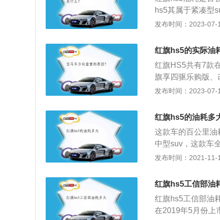
使汽车油耗增加的
hs5其属于紧凑型s
遇红灯不提前松油
距为2870，油箱容
发布时间：2023-07-17
耗大，因为排量大
是麦弗逊式独立悬
耗会高，因为自重
最大马力是224p
面、山路等，在这
红旗hs5的实际油
自一体变速箱。
天行驶，汽车阻力
红旗HS5共有7款在
喷入的汽油不易雾
旗享四驱乐购版、改
低，发动机电脑会
EDC百公里油耗8.
发布时间：2023-07-17
联旗悦版、改款2.
油耗7.7L。红旗
红旗hs5的油耗多
备224马力发动机的
这款车的百公里油耗
=780km。配备
中型suv，这款车
为64/7.7*10
速箱。红旗hs5
发布时间：2021-11-10
本身、道路状态、
架。汽车的油耗不
习惯：驾驶粗暴，
很多关系的。如果
汽车本身：排量大
红旗hs5工信部油
汽车的油耗一定是
多的汽油燃烧做功
红旗hs5工信部油耗
的道路上行驶，那
矩。道路状态：土
在2019年5月份
那车子的油耗也是
耗油会增加。自然