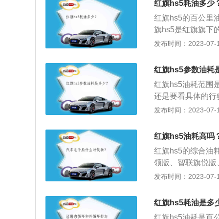
山路等，在这些路
红旗hs5耗油多少
公布的理论油耗通
驶，汽车阻力增大
红旗hs5的百公里
的汽油不易雾化，
旗hs5是红旗旗下的
动机电脑会控制用
00mm，轴距为2
发布时间：2023-07-17
动机。3、动力介绍
最大扭矩，这款发
红旗hs5参数油耗
红旗hs5油耗范围是7
还是要看具体的行
响。下面是降低油
发布时间：2023-07-17
起步，轻轻的踩下
荐的水平上。3、
红旗hs5油耗高吗
从而增加油耗。
红旗hs5的综合油耗
领版、智联旗悦版、
联旗享四驱版、智联
发布时间：2023-07-17
m。以上是NED
消耗数据量数据。真实
红旗hs5耗油是多
五大因素直接相关
红旗hs5油耗是百公