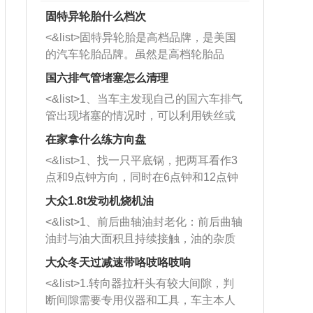
固特异轮胎什么档次
<&list>固特异轮胎是高档品牌，是美国
的汽车轮胎品牌。虽然是高档轮胎品
牌，但是中高低端的轮胎都有生产，这
国六排气管堵塞怎么清理
也是为了更好的开拓市场。
<&list>1、当车主发现自己的国六车排气
管出现堵塞的情况时，可以利用铁丝或
者是细棍，直接将杂物给取出来，如果
在家拿什么练方向盘
堵塞情况比较严重，也可以采取应急措
<&list>1、找一只平底锅，把两耳看作3
施。 <&list>2、直接利用木棍将所有的
点和9点钟方向，同时在6点钟和12点钟
杂物推到排气管里面的位置处，然后将
方向做一个标记。 <&list>2、双手握住
三元催化器拆解开，就可以将堵塞的东
大众1.8t发动机烧机油
平底锅两耳，然后往左打半圈、一圈、
西取出来。但如果是因为积碳过多引起
<&list>1、前后曲轴油封老化：前后曲轴
一圈半的练习，往右同样也要打相同的
的堵塞，就需要将三元催化器泡在草酸
油封与油大面积且持续接触，油的杂质
圈数。 <&list>3、最后强调要反复练
中进行清洗。 <&list>3、也可以利用清
和发动机内持续温度变化使其密封效果
习，这样就可以形成肌肉记忆，在真实
大众冬天过减速带咯吱咯吱响
洗剂对堵塞的情况得到解决，将清洗剂
逐渐减弱，导致渗油或漏油。<&list>2、
驾驶车辆时，不需要记忆也能打好方
放在燃油箱中，与燃油混合后，车辆启
<&list>1.转向器拉杆头有较大间隙，判
活塞间隙过大：积碳会使活塞环与缸体
向。
动时，就可以和汽油一起进入到燃烧
断间隙需要专用仪器和工具，车主本人
的间隙扩大，导致机油流入燃烧室中，