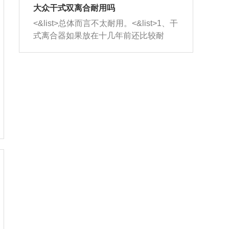
室，最后形成废气排出，就可以让三元
无法制作，需要将车辆送到修理厂或4s
造成烧机油。<&list>3、机油粘度。使用
大众干式双离合耐用吗
催化器得到清洗，排气管堵塞的情况就
店；<&list>2.车辆半轴套管防尘罩破
机油粘度过小的话，同样会有烧机油现
<&list>总体而言不太耐用。<&list>1、干
能够得到解决。
裂，破裂后会出现漏油现象，使半轴磨
象，机油粘度过小具有很好的流动性，
式离合器如果放在十几年前还比较耐
损严重，磨损的半轴容易损坏，产生异
容易窜入到气缸内，参与燃烧。<&list>
用，但是由于现在的汽车发动机动力输
响；<&list>3.稳定器的转向胶套和球头
4、机油量。机油量过多，机油压力过
出越来越高，使得干式离合器散热不足
老化，一般是使用时间过长造成的。解
大，会将部分机油压入气缸内，也会出
的缺陷也逐渐暴露出来。<&list>2、由于
决方法是更换新的质量好的转向橡胶套
现烧机油。<&list>5、机油滤清器堵塞：
干式双离合的工作环境暴露在空气中，
和球头。
会导致进气不畅，使进气压力下降，形
而离合器的散热也是通离合器罩上面的
成负压，使机油在负压的情况下吸入燃
几个小孔来进行散热。但是在行驶过程
烧室引起烧机油。<&list>6、正时齿轮或
中变速箱需要换挡，就不得不使得离合
链条磨损：正时齿轮或链条的磨损会引
器频繁工作。<&list>3、长时间的低速行
起气阀和曲轴的正时不同步。由于轮齿
驶以及过于频繁的启停，导致离合器的
或链条磨损产生的过量侧隙，使得发动
温度不断升高，而低速行驶时空气流动
机的调节无法实现：前一圈的正时和下
效率不高，无法将离合器中的热量有效
一圈可能就不一样。当气阀和活塞的运
的带走，导致离合器内部的温度不断升
动不同步时，会造成过大的机油消耗。
高，加速离合器的磨损。
解决方法：更换正时齿轮或链条。<&list
>7、内垫圈、进风口破裂：新的发动机
设计中，经常采用各种由金属和其他材