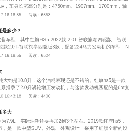
具体因素如下：驾驶习惯：驾驶粗暴，比如急加油、常超车、
uv，车身长宽高分别是：4760mm、1907mm、1700mm，轴
门会使油耗增高。汽车本身：排量大的汽车比排量小的汽车油
积为64l，整备质量为1755kg。2.2019款红旗hs5车的前悬架
 16:18:55
阅读：6553
功率一般就大，需要更多的汽油燃烧做功。汽车自重大的车油
架，后悬架是多连杆式独立悬架，搭载2.0t涡轮增压发动机，
大需要更大的驱动扭矩。道路状态：土路、泥泞路、松软路
s，最大功率是165kw，最大扭矩是340nm，与其匹配的是6挡手
些路面行驶，阻力大，耗油会增加。自然风：迎风行驶、大风
耗是多少？
增大，油耗增加。环境温度低，发动机缸体温度低，冷起动时
售车型，其中红旗HS5-2022款-2.0T-智联旗领四驱版、智联
化，需要喷入更多的汽油才能然烧，油耗增大。同时，气温
款2.0T-智联旗享四驱版3款，配备224马力发动机的车型，N
控制用更高转速来热车，这也会增大油耗。
2L。红旗HS5-2022款-2.0T-智联旗领版、智联旗享乐购版、智
 16:18:55
阅读：6524
0T-智联旗享版4款，配备224马力发动机的车型，NEDC百公里
HS5所有车型的油箱容量相同，加满一箱油能跑的距离如下：配
大
车型，油箱容量为64L，加满一箱油能跑的距离为64/8.2*100
大约是10.8升，这个油耗表现还是不错的。红旗hs5是一款
224马力发动机的车型，油箱容量为64L，加满一箱油能跑的距离
全系搭载了2.0升涡轮增压发动机，与这款发动机匹配的是6at变
0=831km。汽车油耗的高低与五大因素直接相关，即驾驶习惯、汽车
的前悬架使用了麦弗逊独立悬架，后悬架使用了多连杆独立悬
 16:43:18
阅读：4400
自然风、环境温度。会使汽车油耗增加的具体因素如下：驾驶
仅与汽车本身有关系，与驾驶员的驾驶习惯和行驶路况也是有
比如：急加油、常超车、遇红灯不提前松油门会使油耗增高。
经常在一些红绿灯比较多，并且堵车很严重的道路上行驶，那
的车比排量小的车油耗大，因为排量大功率一般就大，需要更
耗多大
比较高的。如果经常在一些比较通畅不堵车并且红绿灯比较少
。汽车自重大的车油耗会高，因为自重大需要更大的驱动扭
为7.9L，实际油耗还要再加2到3个左右。2019款红旗hs5，
汽车的油耗一定是很低的。如果驾驶员的驾驶风格比较激进，
路、泥泞路、松软路面、山路等，在这些路面行驶，阻力大，
上市，是一款中型SUV。外观：外观设计，采用了红旗全新的设
很高的。汽车从静止状态起步行驶时需要很大的加速度，此时
风：迎风行驶、大风天行驶，汽车阻力增大，油耗增加。环境