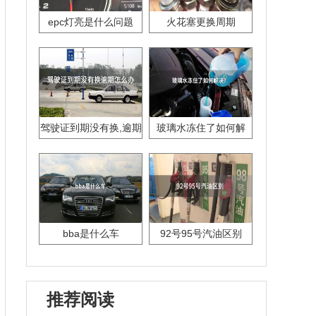
epc灯亮是什么问题
火花塞更换周期
驾驶证到期没有换,逾期
玻璃水冻住了如何解
怎么办??
决？
bba是什么车
92号95号汽油区别
推荐阅读