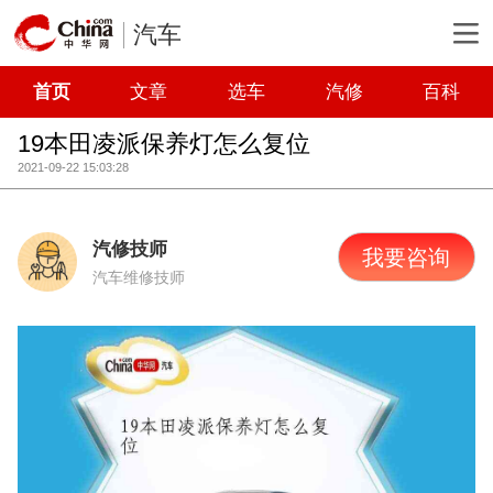
汽车
首页
文章
选车
汽修
百科
19本田凌派保养灯怎么复位
2021-09-22 15:03:28
汽修技师
我要咨询
汽车维修技师