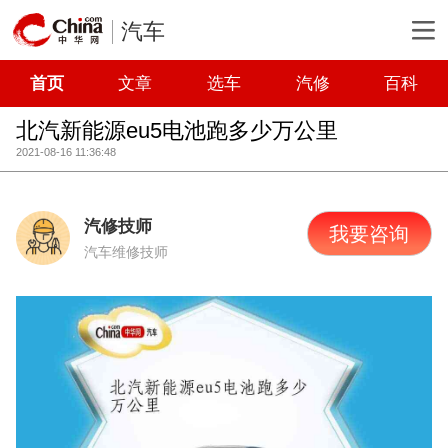
汽车
首页
文章
选车
汽修
百科
北汽新能源eu5电池跑多少万公里
2021-08-16 11:36:48
汽修技师
我要咨询
汽车维修技师