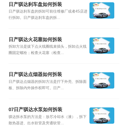
日产骐达刹车盘如何拆装
日产骐达刹车盘的拆卸可前往维修厂或者4S店进
行拆卸。日产骐达刹车盘的拆...
日产骐达火花塞如何拆装
拆卸方法是拔下点火线圈线束插头，拆卸点火线
圈固定螺栓；检查火花塞（检查...
日产骐达点烟器如何拆装
日产骐达点烟器的拆卸方法是拧下外壳、拆除面
板、拆除内外操作权即可。日产...
07日产骐达水泵如何拆装
骐达拆水泵的方法是：放尽冷却水（液），拆下
散热器进、出水软管及旁通软管...