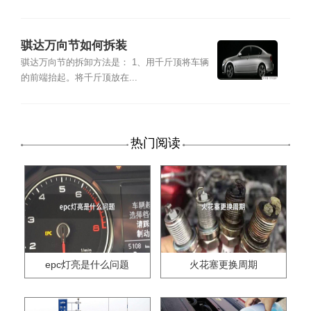
骐达万向节如何拆装
骐达万向节的拆卸方法是： 1、用千斤顶将车辆
的前端抬起。将千斤顶放在...
热门阅读
epc灯亮是什么问题
火花塞更换周期