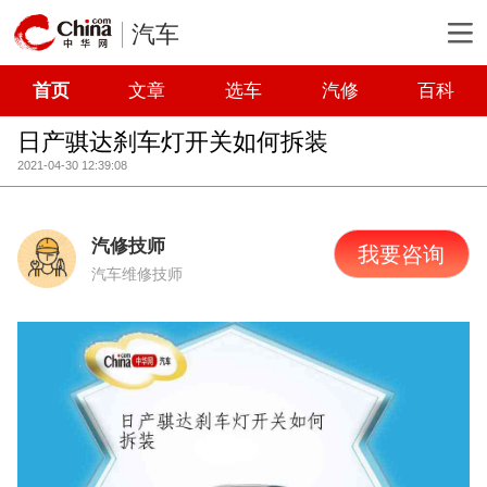
汽车
首页
文章
选车
汽修
百科
日产骐达刹车灯开关如何拆装
2021-04-30 12:39:08
汽修技师
我要咨询
汽车维修技师