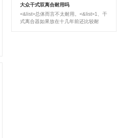
室，最后形成废气排出，就可以让三元
无法制作，需要将车辆送到修理厂或4s
造成烧机油。<&list>3、机油粘度。使用
大众干式双离合耐用吗
催化器得到清洗，排气管堵塞的情况就
店；<&list>2.车辆半轴套管防尘罩破
机油粘度过小的话，同样会有烧机油现
<&list>总体而言不太耐用。<&list>1、干
能够得到解决。
裂，破裂后会出现漏油现象，使半轴磨
象，机油粘度过小具有很好的流动性，
式离合器如果放在十几年前还比较耐
损严重，磨损的半轴容易损坏，产生异
容易窜入到气缸内，参与燃烧。<&list>
用，但是由于现在的汽车发动机动力输
响；<&list>3.稳定器的转向胶套和球头
4、机油量。机油量过多，机油压力过
出越来越高，使得干式离合器散热不足
老化，一般是使用时间过长造成的。解
大，会将部分机油压入气缸内，也会出
的缺陷也逐渐暴露出来。<&list>2、由于
决方法是更换新的质量好的转向橡胶套
现烧机油。<&list>5、机油滤清器堵塞：
干式双离合的工作环境暴露在空气中，
和球头。
会导致进气不畅，使进气压力下降，形
而离合器的散热也是通离合器罩上面的
成负压，使机油在负压的情况下吸入燃
几个小孔来进行散热。但是在行驶过程
烧室引起烧机油。<&list>6、正时齿轮或
中变速箱需要换挡，就不得不使得离合
链条磨损：正时齿轮或链条的磨损会引
器频繁工作。<&list>3、长时间的低速行
起气阀和曲轴的正时不同步。由于轮齿
驶以及过于频繁的启停，导致离合器的
或链条磨损产生的过量侧隙，使得发动
温度不断升高，而低速行驶时空气流动
机的调节无法实现：前一圈的正时和下
效率不高，无法将离合器中的热量有效
一圈可能就不一样。当气阀和活塞的运
的带走，导致离合器内部的温度不断升
动不同步时，会造成过大的机油消耗。
高，加速离合器的磨损。
解决方法：更换正时齿轮或链条。<&list
>7、内垫圈、进风口破裂：新的发动机
设计中，经常采用各种由金属和其他材