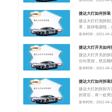
发布时间：2021-04-29
电器按照发动机的
新车的电池很多用
后就会点燃气缸内
电池好坏的检测步
才拆卸方向盘左右
捷达大灯如何拆装
夜、断隔、电瓶接
ω.QcwxJs.com
捷达大灯灯泡拆卸
换了；2、检测蓄
罩，拔掉电源线，
行检测，如不足1
捷达大灯灯泡拆卸
发布时间：2021-04-29
电时间比其他电池快
罩，拔掉电源线，
黑：对蓄电池充电
汽车车灯的分类如
水”；打开蓄电池
捷达大灯开关如何
信号作用。前照灯
色，呈黑色，说明
捷达大灯开关的拆
里安全的行车；2
是：用扳手取下正
分向里按，然后顺
用；3、转向灯，
法是把大灯开关放
发布时间：2021-04-29
为琥珀色；4、牌
旋转到15度左右
照。
灯，作为汽车的眼
捷达大灯如何拆装
条件下的安全驾驶
捷达大灯的拆卸方
在汽车的前部，它
的背后，有一处用
道路情况，使驾驶
好。再将铁钩向外
发布时间：2021-04-29
的后部，它主要起
后，在两个大灯的
转或者右转向的灯