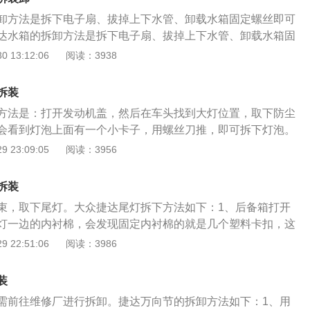
膨胀罐MAX和MIN刻度之间的位置；3、在冷却液膨胀罐盖打
卸方法是拆下电子扇、拔掉上下水管、卸载水箱固定螺丝即可
；汽修网Http://auto.china.com/4、启动发动机后，罐内
达水箱的拆卸方法是拆下电子扇、拔掉上下水管、卸载水箱固
，这时候再添加适量的冷却液到膨胀罐内，直至液面达到冷却
箱。汽车水箱一般是指汽车散热器，散热器属于汽车冷却系
 13:12:06
阅读：3938
MIN度之间的位置；5、重新装上盖子，确保压力盖用手拧紧并
统中的散热器由进水室、出水室、主片及散热器芯等三部分构
步骤如下：1、逆时针方向转动压力盖，假如听到嘶嘶声，等
拆装
开；2、将适量的冷却液加注在冷却液膨胀罐内，达到膨胀罐M
方法是：打开发动机盖，然后在车头找到大灯位置，取下防尘
之间的位置；3、在冷却液膨胀罐盖打开的情况下，启动发动机；
会看到灯泡上面有一个小卡子，用螺丝刀推，即可拆下灯泡。
，罐内冷却液会慢慢减少，这时候再添加适量的冷却液到膨胀
方法是：打开发动机盖，然后在车头找到大灯位置，取下防尘
 23:09:05
阅读：3956
到冷却液膨胀罐MAX和MIN度之间的位置；5、重新装上盖
会看到灯泡上面有一个小卡子，用螺丝刀推，即可拆下灯泡。
手拧紧并完全入位。日产骐达水箱的拆卸方法是拆下电子扇、
下：1、前照灯，组合前照灯在汽车的前部，它主要起照明和
载水箱固定螺丝即可卸下水箱。
拆装
发出的光可以照亮车体前方的道路情况，使驾驶者可以在黑夜
束，取下尾灯。大众捷达尾灯拆下方法如下：1、后备箱打开
、组合尾灯，组合尾灯在汽车的后部，它主要起照明和信号作
灯一边的内衬棉，会发现固定内衬棉的就是几个塑料卡扣，这
用来向其它道路使用者表示左转或者右转向的灯具。法规要求
一字改锥将这几个卡扣撬开，然后用手将内衬棉扒开就行了，
 22:51:06
阅读：3986
照灯，牌照灯它主要是照明车牌，使人们在黑夜中辨别车辆牌
时候要慢点，不要将塑料卡扣撬坏了；2、固定气车后尾灯的
拆卸方法是：开启发动机盖，然后才在车头找到大灯位置，取
取出小级轮，配上八号套头，然后将固定在上面的三个螺母逐
源线，会看到灯泡上面有一个小卡扣，用螺丝刀推，即可拆下
装
3、后尾灯线束的拆卸，尾灯线束就一根线插头，只需要用手
需前往维修厂进行拆卸。捷达万向节的拆卸方法如下：1、用
下来就行了，假如不好拔的话，就用小一字改锥轻轻撬一下，