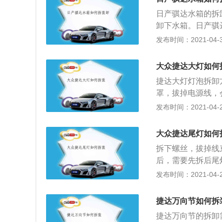
液膨胀罐内，达到
日产骐达水箱的拆
开的情况下，启动发动机
卸下水箱。日产骐
冷却液会慢慢减少
定螺丝即可卸下水
发布时间：2021-04-30
液膨胀罐MAX和
统，发动机水冷系
完全入位。
成。汽车水箱加水
大众捷达大灯如何
到声音消失后再打
捷达大灯灯泡拆卸
AX和MIN刻度
罩，拔掉电源线，
4、启动发动机后
捷达大灯灯泡拆卸
发布时间：2021-04-29
罐内，直至液面达
罩，拔掉电源线，
子，确保压力盖用
汽车车灯的分类如
拔掉左右水管、卸
大众捷达尾灯如何
信号作用。前照灯
拆下螺丝，拔掉线
里安全的行车；2
后，需要先拆后尾
用；3、转向灯，
时候需要用一个小
发布时间：2021-04-29
为琥珀色；4、牌
需要注意的是撬的
照。捷达大灯灯泡
螺母一共有三条，
下防尘罩，拔掉电
捷达万向节如何拆
一拆卸下来放好；
灯泡。
捷达万向节的拆卸
将这个线束插头拔