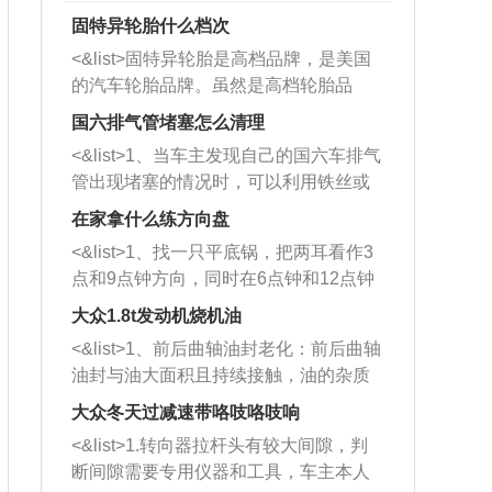
固特异轮胎什么档次
<&list>固特异轮胎是高档品牌，是美国
的汽车轮胎品牌。虽然是高档轮胎品
牌，但是中高低端的轮胎都有生产，这
国六排气管堵塞怎么清理
也是为了更好的开拓市场。
<&list>1、当车主发现自己的国六车排气
管出现堵塞的情况时，可以利用铁丝或
者是细棍，直接将杂物给取出来，如果
在家拿什么练方向盘
堵塞情况比较严重，也可以采取应急措
<&list>1、找一只平底锅，把两耳看作3
施。 <&list>2、直接利用木棍将所有的
点和9点钟方向，同时在6点钟和12点钟
杂物推到排气管里面的位置处，然后将
方向做一个标记。 <&list>2、双手握住
三元催化器拆解开，就可以将堵塞的东
大众1.8t发动机烧机油
平底锅两耳，然后往左打半圈、一圈、
西取出来。但如果是因为积碳过多引起
<&list>1、前后曲轴油封老化：前后曲轴
一圈半的练习，往右同样也要打相同的
的堵塞，就需要将三元催化器泡在草酸
油封与油大面积且持续接触，油的杂质
圈数。 <&list>3、最后强调要反复练
中进行清洗。 <&list>3、也可以利用清
和发动机内持续温度变化使其密封效果
习，这样就可以形成肌肉记忆，在真实
大众冬天过减速带咯吱咯吱响
洗剂对堵塞的情况得到解决，将清洗剂
逐渐减弱，导致渗油或漏油。<&list>2、
驾驶车辆时，不需要记忆也能打好方
放在燃油箱中，与燃油混合后，车辆启
<&list>1.转向器拉杆头有较大间隙，判
活塞间隙过大：积碳会使活塞环与缸体
向。
动时，就可以和汽油一起进入到燃烧
断间隙需要专用仪器和工具，车主本人
的间隙扩大，导致机油流入燃烧室中，