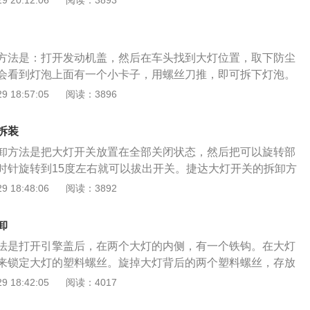
 20:12:06
阅读：3893
点火顺序，依次将高压电输送给各缸火花塞，火花塞跳火，然
到3-4年、不过更换过一次以后一般2年左右一定要更换了。蓄
的混合气。捷达点火器的拆卸方法是：需要拆卸方向盘，然后
骤如下：1、检测蓄电池外表：检查蓄电池外壳是否凸出、漏
的护罩，然后才把点火锁块拿下来。（汽车维修技朮wangωω
线端子腐蚀等，假如有这种现象，说明电瓶已经坏死。需要更
原创）
方法是：打开发动机盖，然后在车头找到大灯位置，取下防尘
电池电压：充电两个小时后，每隔20分钟对单体电瓶的电压进
会看到灯泡上面有一个小卡子，用螺丝刀推，即可拆下灯泡。
3说明该电池有问题；放电时，每隔10分钟分三次进行检测，放
方法是：打开发动机盖，然后在车头找到大灯位置，取下防尘
 18:57:05
阅读：3896
并低于10V则该电池有问题；3、检测蓄电池是否“失水”发
会看到灯泡上面有一个小卡子，用螺丝刀推，即可拆下灯泡。
3-6个小时后，充电时充电器一直亮着红灯，说明电池严重“失
下：1、前照灯，组合前照灯在汽车的前部，它主要起照明和
上面的盖子，可以看见有六个园孔，检查每个孔内电解液的颜
拆装
发出的光可以照亮车体前方的道路情况，使驾驶者可以在黑夜
极板铅粉已经脱落，这节电池坏死。捷达蓄电池的拆卸方法
卸方法是把大灯开关放置在全部关闭状态，然后把可以旋转部
、组合尾灯，组合尾灯在汽车的后部，它主要起照明和信号作
负极螺丝，在拆下压板上的螺丝，即可将电瓶取出。
时针旋转到15度左右就可以拔出开关。捷达大灯开关的拆卸方
用来向其它道路使用者表示左转或者右转向的灯具。法规要求
置在全部关闭状态，然后把可以旋转部分向里按，然后顺时针
 18:48:06
阅读：3892
照灯，牌照灯它主要是照明车牌，使人们在黑夜中辨别车辆牌
就可以拔出开关。汽车大灯，也称汽车前照灯、汽车LED日行
睛，不仅关系到一个车主的外在形象，更与夜间开车或坏天气
卸
紧密联系。以下是汽车车灯的分类：1、前照灯，组合前照灯
法是打开引擎盖后，在两个大灯的内侧，有一个铁钩。在大灯
主要起照明和信号作用。前照灯发出的光可以照亮车体前方的
来锁定大灯的塑料螺丝。旋掉大灯背后的两个塑料螺丝，存放
者可以在黑夜里安全的行车；2、组合尾灯，组合尾灯在汽车
拉到底，即可拆除大灯。捷达大灯的拆卸方法是打开引擎盖
 18:42:05
阅读：4017
照明和信号作用；3、转向灯，用来向其它道路使用者表示左
内侧，有一个铁钩。在大灯的背后，有一处用来锁定大灯的塑
具。法规要求为琥珀色；4、牌照灯，牌照灯它主要是照明车