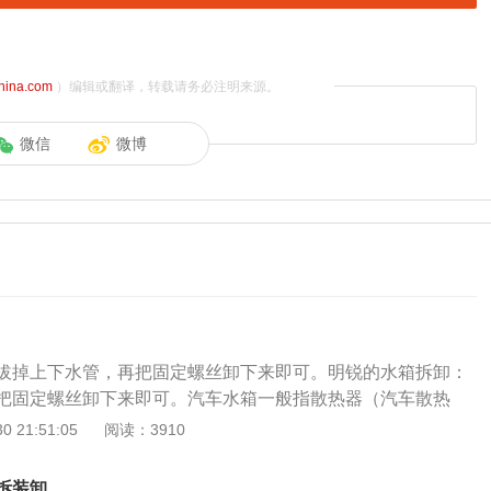
china.com
）编辑或翻译，转载请务必注明来源。
微信
微博
拔掉上下水管，再把固定螺丝卸下来即可。明锐的水箱拆卸：
把固定螺丝卸下来即可。汽车水箱一般指散热器（汽车散热
车冷却系统，发动机水冷系统中的散热器由进水室、出水室、
 21:51:05
阅读：3910
三部分构成。水箱加水步骤如下：1、逆时针方向转动压力
声，等到声音消失后再打开；2、将适量的冷却液加注在冷却
拆装卸