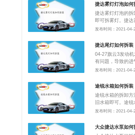
料螺丝。旋掉大灯
牌，使人们在黑夜
捷达雾灯灯泡如何
除大灯。以下是汽
捷达雾灯灯泡的拆
要起照明和信号作
即可拆雾灯。捷达
可以在黑夜里安全
罩的螺丝取下即可
发布时间：2021-04-29
明和信号作用；3
大的情况下让其他
具。法规要求为琥
车辆用的都是卤素
中辨别车辆牌照。
捷达尾灯如何拆装
类：1、前照灯，
04-27旗云3发
发出的光可以照亮
有问題，导致的进
2、组合尾灯，组
气门...
发布时间：2021-04-29
用来向其它道路使
照灯，牌照灯它主
p://auto.china.com/
途锐水箱如何拆装
途锐水箱的拆卸方
旧水箱即可。途锐
定框架，取下旧水
发布时间：2021-04-29
发动机水冷系统中
汽车水箱保养方式
大众捷达水泵如何
胀水壶并加注水箱