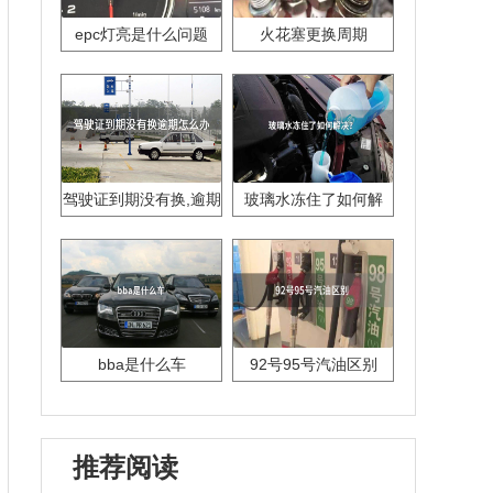
epc灯亮是什么问题
火花塞更换周期
驾驶证到期没有换,逾期
玻璃水冻住了如何解
怎么办??
决？
bba是什么车
92号95号汽油区别
推荐阅读