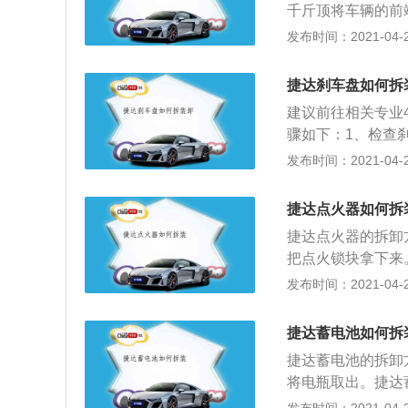
千斤顶将车辆的前
就可以拆下尾灯。www
防泄漏。将变速器
发布时间：2021-04-29
塞。通过创建参考
动；3、通过除去
捷达刹车盘如何拆
轴承盖。稳定在副
建议前往相关专业
尺寸的插座和虎钳
骤如下：1、检查
上。在虎钳周围翻
换，根据实际情况
发布时间：2021-04-29
轴的万向节。从整
以更换刹车盘；2
换盖上涂少量润滑
可以看到圆圆的盘
装到盖中。部分插
捷达点火器如何拆
轴承上，外边有制
置。插入扣环。将
捷达点火器的拆卸
来，因为制动钳上
p://www.QCWXJS
把点火锁块拿下来
盘。旧的刹车盘安
盘上下的护罩，然
发布时间：2021-04-29
锤子从刹车盘后面
作，按照各缸点火
到，经过几次敲击
～30000V）
车盘的眼与轴承上
捷达蓄电池如何拆
的工作原理：1、
上；6、装上制动
捷达蓄电池的拆卸
后向点火器发出信
承查看转动起来可
将电瓶取出。捷达
3、当点火线圈中
的螺丝，即可将电