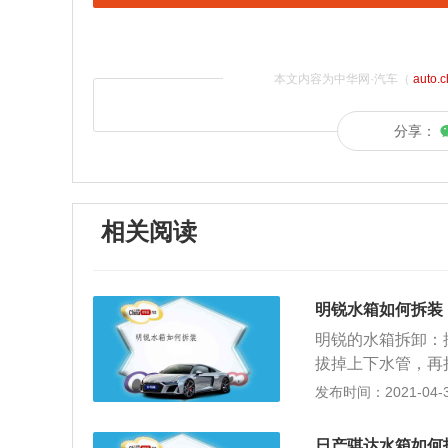
本文内容为中华网·汽车（
auto.
分享：
相关阅读
明锐水箱如何拆装
明锐的水箱拆卸：
拔掉上下水管，再
器）散热器属于汽
发布时间：2021-04-30
主片及散热器芯等
盖，假如听到嘶嘶
日产骐达水箱如何