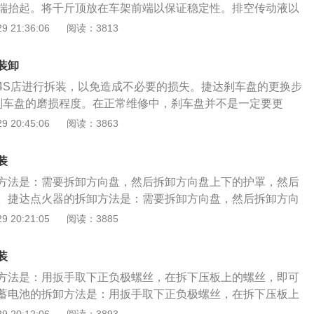
端抬起。将千斤顶放在车架前端以保证稳定性。排空传动液以
.QCWXjs.com
加注塞；2、准备一个用于流体的容器，并断开变速器的排水
 21:36:06
阅读：3813
标记保证传动轴组件的完整性。拆卸安装夹或螺栓将驱动轴传
枷锁从变速器上拆下传动轴。防止冲撞的滚针轴承用胶带固定
装卸
传动轴。删除磁带。将轴承从轭通过拆卸挡圈；4、使用不同
4S店进行拆装，以免造成不必要的损失。捷达刹车盘的更换步
提供的杠杆，以使轴承盖远离轭架。用钳子把盖子推到装配
刹车盘的磨损程度。在正常维修中，刹车盘并不是一定要更
转传动轴，在另一端重复前一道工序；5、将从两轭架和传动
来判断是否要更换刹车盘，刹车盘上有很超过3MM的槽口，可
 20:45:06
阅读：3863
个传动轴总成上卸下所有污物和碎屑，确保其完全清洁。在更
、拆下前轮轮胎。要更换刹车盘就要把两个前轮轮胎拆下来，
脂。将轴承盖部分插入轭架中，更换轴承盖；6、将万向节安
子就是汽车刹车盘；3、拆固定制动钳螺丝。刹车盘装在前轮
入反对帽。将万向节排成一行，用压力机将盖子推到适当的位
装
动钳来固定，拆掉制动错上的两个18的螺丝，把制动钳取下
驱动轴的位置。确认轭与传动轴正确对齐。汽车维修技术辋htt
方法是：需要拆卸方向盘，然后拆卸方向盘上下的护罩，然后
有油管联接，要慢慢放下，防止油管断裂；4、取下旧的刹车
.COM/
。捷达点火器的拆卸方法是：需要拆卸方向盘，然后拆卸方向
装在前轮轴承上，在轴承和刹车盘上会产生铁锈，这时可以用
后把点火锁块拿下来。汽车点火器是点燃式发动机为了正常工
 20:21:05
阅读：3885
敲击，边敲击边转动刹车盘，让刹车盘的各个面都能被敲击
次序，定时地供给火花塞以足够高能量的高压电（大约15000
后，就可以取下旧的刹车盘；5、安装新的刹车盘。把新的刹
，使火花塞产生足够强的火花，点燃可燃混合气。下面是汽车点火器
的眼对齐后，用锤子轻轻敲击刹车盘内部，让完全固定在轴承
装
发动机工作时，ECU会根据各传感器信号确定某缸点火；2、然
钳。把制动钳按原位置装上，拧紧两颗固定螺丝，用用转动轴
方法是：用扳手取下正负极螺丝，在拆下压板上的螺丝，即可
号指令，点火器控制点火线圈内进行初级电路通电或断电；
有异响。
蓄电池的拆卸方法是：用扳手取下正负极螺丝，在拆下压板上
的初级电路断电时，次级线圈产生的高压电输送给分电器，分
瓶取出。蓄电池的设计寿命是27个月、一般家庭用车比较省、