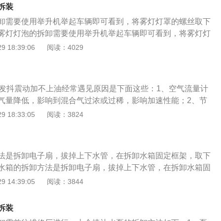
背后的两个塑料螺丝，存放好。再将铁钩向外拉到底，即可拆
中辨别车辆牌照。
拆装
车车灯的分类：1、前照灯，组合前照灯在汽车的前部，它主
卸需要使用举升机举起车辆即可看到，将雾灯灯罩的螺丝取下
用。前照灯发出的光可以照亮车体前方的道路情况，使驾驶者
雾灯灯泡的拆卸需要使用举升机举起车辆即可看到，将雾灯灯
的行车；2、组合尾灯，组合尾灯在汽车的后部，它主要起照
拆雾灯。雾灯的作用就是在雾天或者雨天能见度受天气影响较
 18:39:06
阅读：4029
、转向灯，用来向其它道路使用者表示左转或者右转向的灯
车辆看见本车，因此雾灯的光源需要有较强的穿透性。一般的
珀色；4、牌照灯，牌照灯它主要是照明车牌，使人们在黑夜
雾灯，比卤素雾灯更高级的是LED雾灯。以下是汽车车灯的分
组合前照灯在汽车的前部，它主要起照明和信号作用。前照灯
动机发抖震动加不上油经常遇见原因是下面这些：1、空气流量计
车体前方的道路情况，使驾驶者可以在黑夜里安全的行车；
气量降低，影响到混合气过浓或过稀，影响加速性能；2、节
合尾灯在汽车的后部，它主要起照明和信号作用；3、转向灯，
 18:33:05
阅读：3824
用者表示左转或者右转向的灯具。法规要求为琥珀色；4、牌
要是照明车牌，使人们在黑夜中辨别车辆牌照。(中华网汽车htt
)
法是拆卸电子扇，拔掉上下水管，在拆卸水箱固定框架，取下
水箱的拆卸方法是拆卸电子扇，拔掉上下水管，在拆卸水箱固
箱即可。汽车水箱一般指散热器。散热器属于汽车冷却系统，
 14:39:05
阅读：3844
的散热器由进水室、出水室、主片及散热器芯等三部分构成。
如下：1、将车辆停稳并熄火，待冷却液温度降下来后打开膨
拆装
清洗剂；2、启动发动机，直至散热风扇工作后再怠速运转5--1