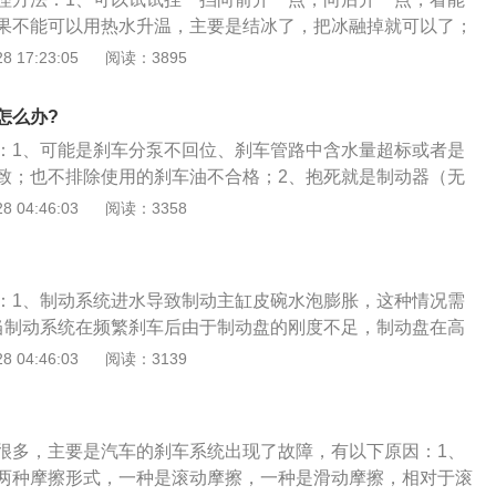
果不能可以用热水升温，主要是结冰了，把冰融掉就可以了；
即停放在室外，刹车鼓与刹车蹄片之间的水结成冰冻住了；3、
 17:23:05
阅读：3895
，雪融化到制动鼓中，当温度下降时，制动鼓和制动蹄之间发
怎么办?
：1、可能是刹车分泵不回位、刹车管路中含水量超标或者是
致；也不排除使用的刹车油不合格；2、抱死就是制动器（无
）将轮胎夹紧，轮胎对于制动器没有相对运动，也就是轮胎不
 04:46:03
阅读：3358
块砖头一样在路面滑动；3、当汽车的后轮抱死时，后轮的侧
于离心力和前轮转向力的作用，汽车不能保持原来的行驶方
转一面沿曲线行驶即甩尾。
：1、制动系统进水导致制动主缸皮碗水泡膨胀，这种情况需
当制动系统在频繁刹车后由于制动盘的刚度不足，制动盘在高
动盘变形后在下次使用时可能出现车轮抱死；3、刹车片配合
 04:46:03
阅读：3139
车片原为半金属刹车片，刹车片和制动鼓容易黏连，这种因为
，需要在设计阶段合理确定刹车片的配方。
很多，主要是汽车的刹车系统出现了故障，有以下原因：1、
两种摩擦形式，一种是滚动摩擦，一种是滑动摩擦，相对于滚