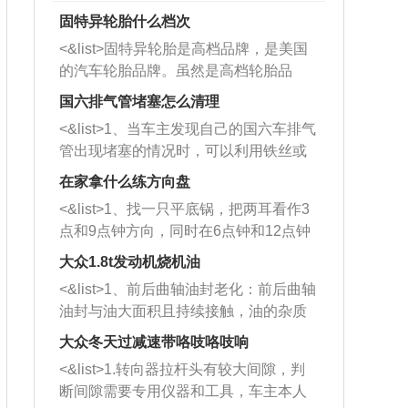
固特异轮胎什么档次
<&list>固特异轮胎是高档品牌，是美国
的汽车轮胎品牌。虽然是高档轮胎品
牌，但是中高低端的轮胎都有生产，这
国六排气管堵塞怎么清理
也是为了更好的开拓市场。
<&list>1、当车主发现自己的国六车排气
管出现堵塞的情况时，可以利用铁丝或
者是细棍，直接将杂物给取出来，如果
在家拿什么练方向盘
堵塞情况比较严重，也可以采取应急措
<&list>1、找一只平底锅，把两耳看作3
施。 <&list>2、直接利用木棍将所有的
点和9点钟方向，同时在6点钟和12点钟
杂物推到排气管里面的位置处，然后将
方向做一个标记。 <&list>2、双手握住
三元催化器拆解开，就可以将堵塞的东
大众1.8t发动机烧机油
平底锅两耳，然后往左打半圈、一圈、
西取出来。但如果是因为积碳过多引起
<&list>1、前后曲轴油封老化：前后曲轴
一圈半的练习，往右同样也要打相同的
的堵塞，就需要将三元催化器泡在草酸
油封与油大面积且持续接触，油的杂质
圈数。 <&list>3、最后强调要反复练
中进行清洗。 <&list>3、也可以利用清
和发动机内持续温度变化使其密封效果
习，这样就可以形成肌肉记忆，在真实
大众冬天过减速带咯吱咯吱响
洗剂对堵塞的情况得到解决，将清洗剂
逐渐减弱，导致渗油或漏油。<&list>2、
驾驶车辆时，不需要记忆也能打好方
放在燃油箱中，与燃油混合后，车辆启
<&list>1.转向器拉杆头有较大间隙，判
活塞间隙过大：积碳会使活塞环与缸体
向。
动时，就可以和汽油一起进入到燃烧
断间隙需要专用仪器和工具，车主本人
的间隙扩大，导致机油流入燃烧室中，