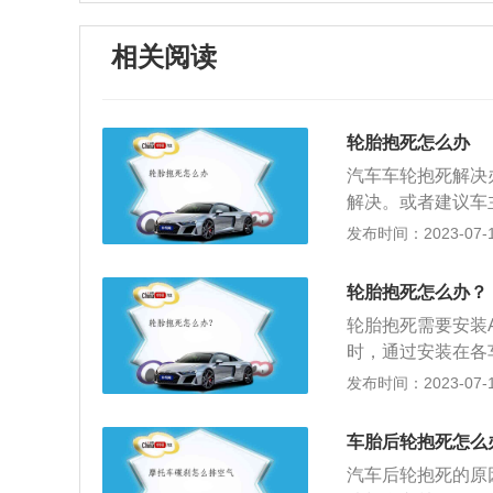
相关阅读
轮胎抱死怎么办
汽车车轮抱死解决
解决。或者建议车
和距离。有效防止
发布时间：2023-07-17
紧急制动时转向，
胎的磨损。轮胎抱
轮胎抱死怎么办？
抱死现象；解决方
轮胎抱死需要安装
车辆；2、制动主
时，通过安装在各
法：解决此问题的
汽车计算机计算出
发布时间：2023-07-17
不回位，导致轮胎
定。2、控制器指
修复，如果是分泵
的进行刹车，保证
住，导致轮胎出现
车胎后轮抱死怎么
容：轮胎长时间放
钝物轻轻在制动鼓
汽车后轮抱死的原
会抱死。
法自己分离；解决