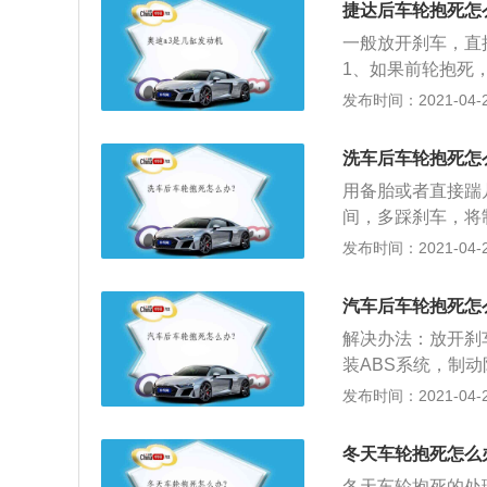
捷达后车轮抱死怎
车片一起更换。
一般放开刹车，直
1、如果前轮抱死
果后轮抱死，车辆
发布时间：2021-04-28
会失去直线行驶的
轮胎局部与地面拖
洗车后车轮抱死怎
用备胎或者直接踹
间，多踩刹车，将
死，车辆失去转向
发布时间：2021-04-28
辆失去稳定性，导
的稳定性，发生侧
汽车后车轮抱死怎
拖滑，大大降低了
解决办法：放开刹
装ABS系统，制
制系统。制动防抱
发布时间：2021-04-28
距离；2、有效防
紧急制动时转向，
冬天车轮抱死怎么
少轮胎的磨损。
冬天车轮抱死的处