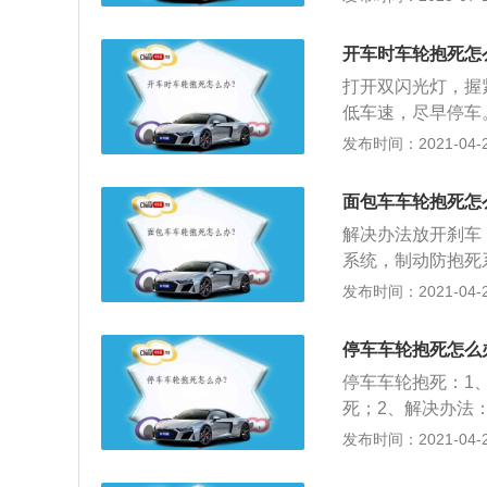
感知器根据各车的
移机率。ABS会
开车时车轮抱死怎
需要透过人为的操
打开双闪光灯，握
转，再给予刹车压
低车速，尽早停车
滑、防锁死等优点
发布时间：2021-04-28
制动器的效能，减
尾，具有良好的行
面包车车轮抱死怎
4、避免轮胎与地
解决办法放开刹车
系统，制动防抱死
统。制动防抱死系
发布时间：2021-04-28
离；2、有效防止
急制动时转向，具
停车车轮抱死怎么
轮胎的磨损。
停车车轮抱死：1
死；2、解决办法
天，洗车，或者长
发布时间：2021-04-28
拽；3、国产的刹
能会造出刹车片脱