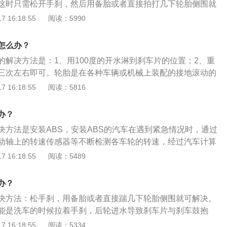
这时只需松开手刹，然后用备胎或者直接拍打几下轮胎侧围就
抱死的资料如下：1、轮胎抱死是指踩刹车时突然刹死，车辆
 16:18:55
阅读：5990
般出现在没有安装ABS防抱死刹车的车辆。2、车轮抱死是刹
锅的刹车力度大的原因。但是由于车辆惯性较大，车辆继续前
怎么办？
，不是滚动，导致车辆不能改变方向，引发事故。
的解决方法是：1、用100度的开水淋到刹车片的位置；2、重
三次左右即可。轮胎是在各种车辆或机械上装配的接地滚动的
品，其按用途分为：1、乘用轮胎；2、夏用轮胎；3、夏用高
 16:18:55
阅读：5816
用轮胎；5、载重和轻卡轮胎。轮胎的作用是：1、缓和汽车行
；2、保证汽车有良好的乘坐舒适性和行驶平顺性；3、保证车
办？
附着性，提高汽车的牵引性、制动性和通过性；4、承受着汽
决方法是安装ABS，安装ABS的汽车在遇到紧急情况时，通过
动轴上的转速传感器等不断检测各车轮的转速，经过汽车计算
轮滑移率和制动需要的力度，同时做出制动压力的决定，保证
 16:18:55
阅读：5489
抱死的现象。轮胎常在复杂和苛刻的条件下使用，其在行驶时
负荷、力以及高低温作用，因此必须具有较高的承载性能、牵
办？
，同时还要求具备较高耐磨性和耐屈挠性，以及较低的滚动阻
决方法：松手刹，用备胎或者直接踹几下轮胎侧围就可解决。
能是洗车的时候拉着手刹，后轮进水导致刹车片与刹车鼓抱
的刹车行为，包含紧急刹车下所产生的ABS系统，通过轮胎的
 16:18:55
阅读：5334