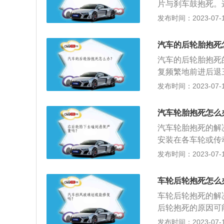
片与刹车鼓抱死。
能解决。有关车胎
发布时间：2023-07-17
失去转向能力，一
车片和碟盘、刹车
汽车的后轮胎抱死
行，轮胎摩擦向前
汽车的后轮胎抱死
复频繁地前进后退
圆环形弹性橡胶制
发布时间：2023-07-17
性能轮胎；4、冬
驶时所受到的冲击
汽车轮胎抱死怎么
轮和路面有良好的
汽车轮胎抱死的解
车的重量。
安装在各车轮或传
机计算出当时的车
发布时间：2023-07-17
汽车轮胎不会发生
承受着各种变形、
车轮后轮抱死怎么
引性能、缓冲性能
车轮后轮抱死的解
力与生热性。
后轮抱死的原因可
死。为了避免错误
发布时间：2023-07-17