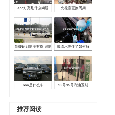
epc灯亮是什么问题
火花塞更换周期
驾驶证到期没有换,逾期
玻璃水冻住了如何解
怎么办??
决？
bba是什么车
92号95号汽油区别
推荐阅读