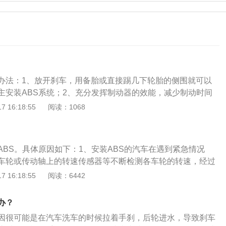
办法：1、放开刹车，用备胎或直接踢几下轮胎的侧围就可以
主安装ABS系统；2、充分发挥制动器的效能，减少制动时间
紧急制动时车辆侧滑和甩尾，具有良好的行驶稳定性；3、在
 16:18:55
阅读：1068
具有良好的转向操纵性。避免轮胎与地面的剧烈摩擦，减少轮
死原因：1、长时间放置车辆，汽车零件老化，导致轮胎出现
法：建议先将车辆拖到维修厂或者4S店进行检修，并定期启动
ABS。具体原因如下：1、安装ABS的汽车在遇到紧急情况
缸皮碗卡滞，不回位，导致导致轮胎出现抱死现象；解决方
车轮或传动轴上的转速传感器等不断检测各车轮的转速，经过
方法为清洗整个制动系统，更换制动主缸皮碗；3、刹车分泵
当时的车轮滑移率和制动需要的力度，同时做出制动压力的决
 16:18:55
阅读：6442
出现抱死现象；解决方法：可以通过砂纸打磨和涂抹黄油进行
令调节器降低该车轮制动缸的油压，减小制动力矩，来回不断
本身故障，那很可能要直接更换；4、刹车摩擦片因结冰而冻
汽车轮胎不会发生抱死的现象，增加了行车的安全性。扩展内
抱死现象；解决方法：用热水融化冰，或者直接用锤子之类的
办？
置：一般洗完车或下了雨制动毂里有水就拉手刹，放置久了就
那里敲两下即可；5、长时间刹车使温度过高，导致刹车片无
因很可能是在汽车洗车的时候拉着手刹，后轮进水，导致刹车
方法：需要视情况对刹车片进行打磨或直接更换。