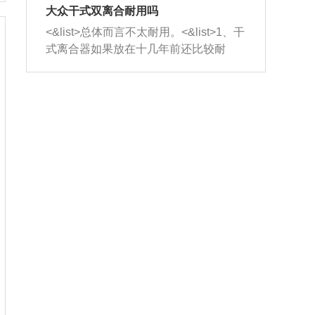
室，最后形成废气排出，就可以让三元
无法制作，需要将车辆送到修理厂或4s
造成烧机油。<&list>3、机油粘度。使用
大众干式双离合耐用吗
催化器得到清洗，排气管堵塞的情况就
店；<&list>2.车辆半轴套管防尘罩破
机油粘度过小的话，同样会有烧机油现
<&list>总体而言不太耐用。<&list>1、干
能够得到解决。
裂，破裂后会出现漏油现象，使半轴磨
象，机油粘度过小具有很好的流动性，
式离合器如果放在十几年前还比较耐
损严重，磨损的半轴容易损坏，产生异
容易窜入到气缸内，参与燃烧。<&list>
用，但是由于现在的汽车发动机动力输
响；<&list>3.稳定器的转向胶套和球头
4、机油量。机油量过多，机油压力过
出越来越高，使得干式离合器散热不足
老化，一般是使用时间过长造成的。解
大，会将部分机油压入气缸内，也会出
的缺陷也逐渐暴露出来。<&list>2、由于
决方法是更换新的质量好的转向橡胶套
现烧机油。<&list>5、机油滤清器堵塞：
干式双离合的工作环境暴露在空气中，
和球头。
会导致进气不畅，使进气压力下降，形
而离合器的散热也是通离合器罩上面的
成负压，使机油在负压的情况下吸入燃
几个小孔来进行散热。但是在行驶过程
烧室引起烧机油。<&list>6、正时齿轮或
中变速箱需要换挡，就不得不使得离合
链条磨损：正时齿轮或链条的磨损会引
器频繁工作。<&list>3、长时间的低速行
起气阀和曲轴的正时不同步。由于轮齿
驶以及过于频繁的启停，导致离合器的
或链条磨损产生的过量侧隙，使得发动
温度不断升高，而低速行驶时空气流动
机的调节无法实现：前一圈的正时和下
效率不高，无法将离合器中的热量有效
一圈可能就不一样。当气阀和活塞的运
的带走，导致离合器内部的温度不断升
动不同步时，会造成过大的机油消耗。
高，加速离合器的磨损。
解决方法：更换正时齿轮或链条。<&list
>7、内垫圈、进风口破裂：新的发动机
设计中，经常采用各种由金属和其他材