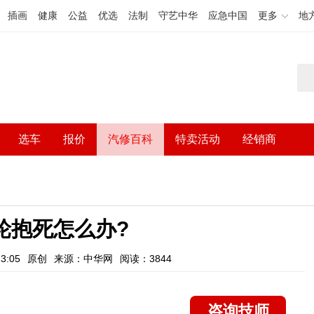
插画
健康
公益
优选
法制
守艺中华
应急中国
更多
地
选车
报价
汽修百科
特卖活动
经销商
轮抱死怎么办?
3:05
原创
来源：中华网
阅读：3844
咨询技师