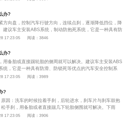
轮胎角度发出讯号，迅速的计算出车速、车轮减速、车轮的滑
自行判断轮胎是否趋向抱死现象进而发生作动，直接干涉刹车不
么办?
控，自行释放刹车的压力，让趋近抱死的轮胎恢复正常的运
紧方向盘，控制汽车行驶方向，连续点刹，逐渐降低挡位，降
力、释放压力，一直反复的作动即可。
。建议车主安装ABS系统，制动防抱死系统，它是一种具有防
的汽车安全控制系统。制动防抱死系统的作用：1、充分发挥
 17:23:05
阅读：3846
少制动时间和距离；2、有效防止紧急制动时车辆侧滑和甩
驶稳定性；3、在紧急制动时转向，具有良好的转向操纵性；
么办?
面的剧烈摩擦，减少轮胎的磨损。
，用备胎或直接踢轮胎的侧周就可以解决。建议车主安装ABS
系统，它是一种具有防滑、防锁死等优点的汽车安全控制系
统的功能：1、充分发挥制动器的效能，减少制动时间和距
 17:23:05
阅读：3989
紧急制动时车辆侧滑和甩尾，具有良好的行驶稳定性；3、在紧
有良好的转向操纵性；4、避免轮胎与地面的剧烈摩擦，减少
办?
、原因：洗车的时候拉着手刹，后轮进水，刹车片与刹车鼓抱
：松手刹，用备胎或者直接踹几下轮胎侧围就可解决。下雨
时间放置都可能会出现这种现象，没什么大问题切忌带手刹拖
 17:23:05
阅读：3906
车片质量没有那么好，靠外力拖拽当时解决了故障，但是很可
胶，这个也看不出来，行车很危险，如遇这种情况，建议连刹