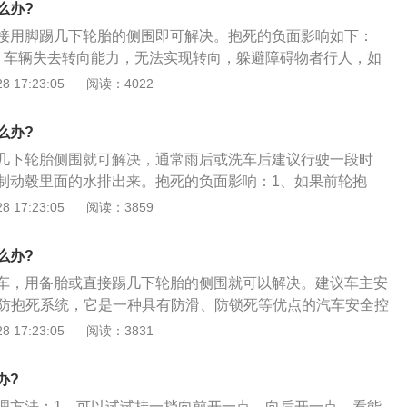
么办?
接用脚踢几下轮胎的侧围即可解决。抱死的负面影响如下：
，车辆失去转向能力，无法实现转向，躲避障碍物者行人，如
失去稳定性，导致侧滑；2、在非对称附着系数的路面，汽车
 17:23:05
阅读：4022
稳定性，发生侧滑、尾部急转等危险现象；3、车轮抱死导致
滑，大大降低了轮胎的使用寿命。
么办?
几下轮胎侧围就可解决，通常雨后或洗车后建议行驶一段时
制动毂里面的水排出来。抱死的负面影响：1、如果前轮抱
能力，无法实现转向，躲避障碍物者行人，如果后轮抱死，车
 17:23:05
阅读：3859
致侧滑；2、在非对称附着系数的路面，汽车会失去直线行驶
滑、尾部急转等危险现象；3、车轮抱死导致轮胎局部与地面
么办?
轮胎的使用寿命。
车，用备胎或直接踢几下轮胎的侧围就可以解决。建议车主安
动防抱死系统，它是一种具有防滑、防锁死等优点的汽车安全控
死系统的作用：1、充分发挥制动器的效能，减少制动时间和
 17:23:05
阅读：3831
止紧急制动时车辆侧滑和甩尾，具有良好的行驶稳定性；3、在
具有良好的转向操纵性；4、避免轮胎与地面的剧烈摩擦，减
办?
理方法：1、可以试试挂一挡向前开一点，向后开一点，看能