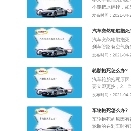
不能把冰碎掉，如
2、车辆清洗后立
发布时间：2021-04-28
当车辆停放有雪时
生冻结。
汽车突然轮胎抱死
汽车突然轮胎抱死
刹车管路有空气所
论是盘式还是毂式
发布时间：2021-04-28
转了，汽车就像一
向力接近于0，由
轮胎抱死怎么办?
向，汽车将一面旋
汽车轮胎抱死原因
要立即更换；2、
温下出现变形，制
发布时间：2021-04-28
不合理，制动器刹
氧化锈粘连的问题
车轮抱死怎么办?
车轮抱死的原因有
轮胎的在刹车时有