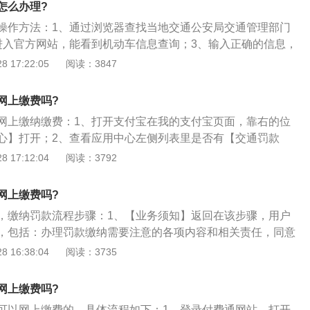
怎么办理?
，之后点击“查询”；4、最后就是点页面返回到违章记录的查询
操作方法：1、通过浏览器查找当地交通公安局交通管理部门
违章记录，点击“去处理”后直接去办理罚款缴费即可。
进入官方网站，能看到机动车信息查询；3、输入正确的信息，
是否有违章处理；4、如果有违规处理，那么进入的首页中找
 17:22:05
阅读：3847
进入网上缴费后会看到不同的银行可以进行选择，底部有不同
，根据提示付款，如建设银行的缴费步骤提示，以这种方式，
网上缴费吗?
网上缴纳缴费：1、打开支付宝在我的支付宝页面，靠右的位
心】打开；2、查看应用中心左侧列表里是否有【交通罚款
点击设置按钮；3、在弹出的窗口中选择【交通罚款办】一
 17:12:04
阅读：3792
完成】；4、此时回到第三步的页面，找到【交通罚款办】并
，选择【立即查询】；5、填写好车牌号和车架号码，输入验
网上缴费吗?
如果没有违章，会提示查不到记录。如果有违章，则显示记
，缴纳罚款流程步骤：1、【业务须知】返回在该步骤，用户
去处理】，办理罚款缴费即可。
，包括：办理罚款缴纳需要注意的各项内容和相关责任，同意
同意”；2、点击【下一步】进入【选择缴款记录】，【选择缴款
 16:38:04
阅读：3735
用户需认真确认需要缴款的违法记录；3、选择需要缴款的违
确认缴款”按钮，跳转至支付平台进行支付；
网上缴费吗?
可以网上缴费的，具体流程如下：1、登录付费通网站，打开