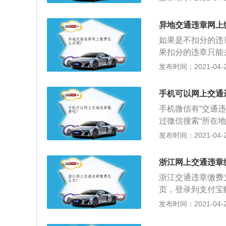
后会看到不同的银
进行缴费，这样就
异地交通违章网上
如果是不扣分的违
果扣分的违章只能
省内缴纳罚款，当
发布时间：2021-04-28
面、网上银行、手
金，并可以取得缴
手机可以网上交通
网自助服务罚款支
手机微信有“交通
决定书通过代收银
过微信搜索“所在
纳罚款后，系统将
台为准，未开通的
发布时间：2021-04-28
为“已处理”，整个
定，填写【驾驶人
通过网银或者支付
或【处罚决定书缴
浙江网上交通违章
流程步骤还是需要
浙江交通违章缴费
页，登录到支付宝帐
章查询”；2、如
发布时间：2021-04-28
钮，在弹出的窗口
击“违章查询”右侧