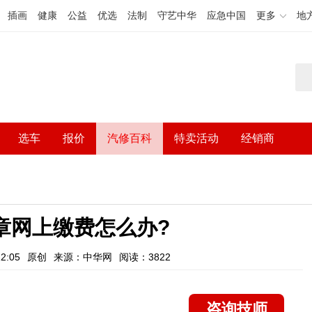
插画
健康
公益
优选
法制
守艺中华
应急中国
更多
地
选车
报价
汽修百科
特卖活动
经销商
章网上缴费怎么办?
2:05
原创
来源：中华网
阅读：3822
咨询技师