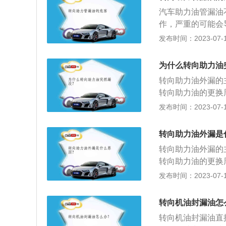
力系统油封老化。
(或气压能)。用
汽车助力油管漏油
的，就需要及时更
控制下，对转向传
作，严重的可能会
针对性处理。5、
力，以助驾驶员施
靠边停车联系4S
发布时间：2023-07-17
是不能混加的，必
助力系统中助力泵
生反应，使得出现
常轻巧，方便驾驶
行驶30000公
为什么转向助力油
向助力油，驾车时
方向盘的时候更加
转向助力油外漏的
力系统，建议定期
转向助力油的更换
漏油，比如打方向
一次转向助力油。
发布时间：2023-07-17
油管接口处(橡胶
损。更换助力油的
等原因都会引起驾
入后来回转动方向
螺栓松动，影响油
转向助力油外漏是
走，并注入新助力
漏油。平时应加强
转向助力油外漏的
向盘，会导致油压
转向助力油的更换
毁坏助力泵。
一次转向助力油。
发布时间：2023-07-17
损。更换助力油的
入后来回转动方向
转向机油封漏油怎
走，并注入新助力
转向机油封漏油直
向盘，会导致油压