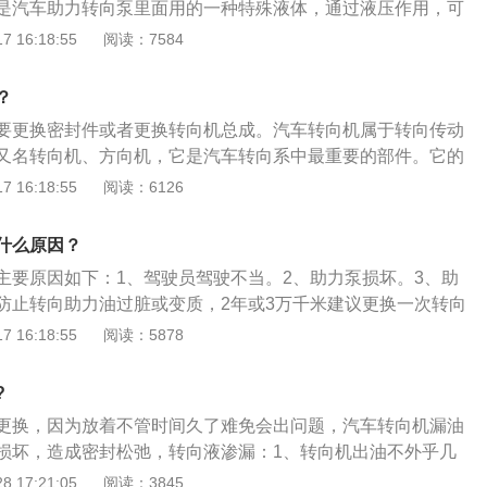
是汽车助力转向泵里面用的一种特殊液体，通过液压作用，可
常轻巧，与自动变速器油液、制动油液以及减震油液类似。
 16:18:55
阅读：7584
配置的助力转向系统大致可以分为三类，第一类是机械式液压
二类是电子液压助力转向系统；第三类电动助力转向系统。
？
要更换密封件或者更换转向机总成。汽车转向机属于转向传动
又名转向机、方向机，它是汽车转向系中最重要的部件。它的
传到转向传动机构的力和改变力的传递方向。以下是转向器的
 16:18:55
阅读：6126
条转向器：它是一种最常见的转向器。其基本结构是一对相互
条。2、蜗杆曲柄销式转向器：它是以蜗杆为主动件，曲柄销
什么原因？
。3、循环球式转向器：循环球助力转向系统。
主要原因如下：1、驾驶员驾驶不当。2、助力泵损坏。3、助
防止转向助力油过脏或变质，2年或3万千米建议更换一次转向
于换助力油的方法：1、将汽车打着火，用抽油器将旧油吸干
 16:18:55
阅读：5878
油注入后来回转动方向盘，让新油渗透可以起到清洗的作用。
中的油吸走，并注入新助力油转动方向盘。
?
更换，因为放着不管时间久了难免会出问题，汽车转向机漏油
损坏，造成密封松弛，转向液渗漏：1、转向机出油不外乎几
、侧端盖和转向轴臂接头。这三个部分，都有密封件，更换新
 17:21:05
阅读：3845