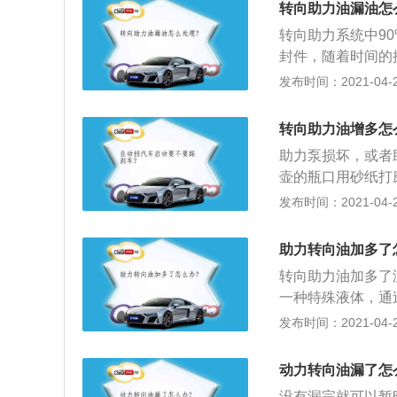
转向助力油漏油怎
转向助力系统中9
封件，随着时间的
塑化剂，丢失塑化
发布时间：2021-04-27
最直接的办法就是
法单独更换；4、
转向助力油增多怎
可以补充橡胶件的
助力泵损坏，或者
果。
壶的瓶口用砂纸打
存在的现象，原因
发布时间：2021-04-27
理管道，重点检查
加，添加必须符合
助力转向油加多了
死，而方向打死时
转向助力油加多了
出现漏油；3、储
一种特殊液体，通
情况是转向助力器
液、制动油液以及
发布时间：2021-04-27
时，被转向助力器
技术，可以在驾驶
由于数量增多而从
动强度；3、而助
动力转向油漏了怎
递转向力和缓冲的
没有漏完就可以暂