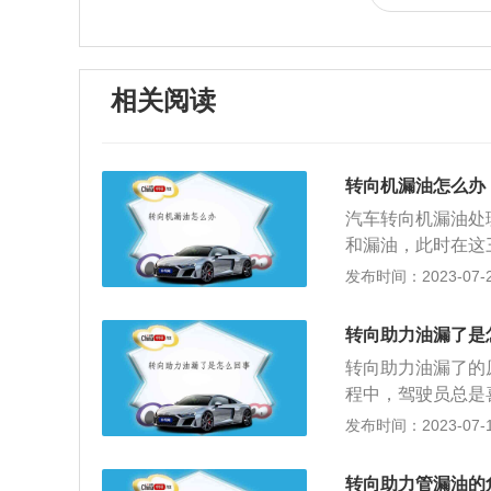
相关阅读
转向机漏油怎么办
汽车转向机漏油处
和漏油，此时在这
部位漏油可能是转
发布时间：2023-07-25
痕和沙眼即可；3
平时开车时车主朋
转向助力油漏了是
样的话会把油封冲
转向助力油漏了的
件老化而造成的，
程中，驾驶员总是
的情况，密封效果
导致有关接口处的
发布时间：2023-07-17
了老化的情况，需
完全打死的行为。
用动力转向系统的
泄漏。及时检修助
供的体能，而大部
转向助力管漏油的