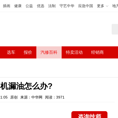
插画
健康
公益
优选
法制
守艺中华
应急中国
更多
地
选车
报价
汽修百科
特卖活动
经销商
机漏油怎么办?
1:05
原创
来源：中华网
阅读：3971
咨询技师