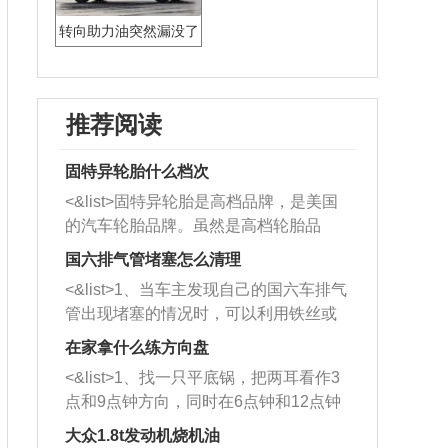
转向助力油突然漏没了
推荐阅读
固特异轮胎什么档次
<&list>固特异轮胎是高档品牌，是美国
的汽车轮胎品牌。虽然是高档轮胎品
牌，但是中高低端的轮胎都有生产，这
国六排气管堵塞怎么清理
也是为了更好的开拓市场。
<&list>1、当车主发现自己的国六车排气
管出现堵塞的情况时，可以利用铁丝或
者是细棍，直接将杂物给取出来，如果
在家拿什么练方向盘
堵塞情况比较严重，也可以采取应急措
<&list>1、找一只平底锅，把两耳看作3
施。 <&list>2、直接利用木棍将所有的
点和9点钟方向，同时在6点钟和12点钟
杂物推到排气管里面的位置处，然后将
方向做一个标记。 <&list>2、双手握住
三元催化器拆解开，就可以将堵塞的东
大众1.8t发动机烧机油