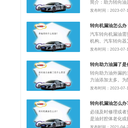
简介：助力转向油
毁坏助力泵。
以使方向盘变得非
发布时间：2023-07-17
2、分类：汽车上
动力转向系统；第
转向机漏油怎么办
汽车转向机漏油需
机构。汽车转向器
作用是增大转向盘
发布时间：2023-07-17
分类：1、齿轮齿
啮合的小齿轮和齿
转向助力油漏了是
为从动件的转向器
转向助力油外漏的
力油添加太多。为
助力油。以下是关
发布时间：2023-07-17
净。2、将新助力
3、再将助力油罐
转向机漏油怎么办
必须及时修理或者
是油封腔体老化或
个位置：转向机盖
发布时间：2021-04-28