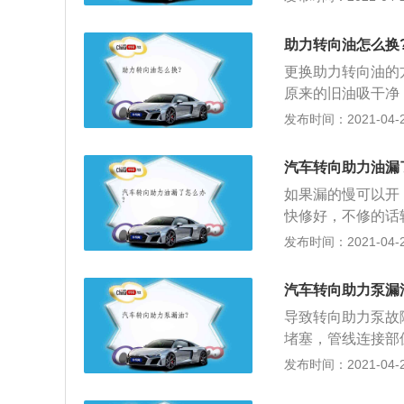
的油封和密封件即
裂纹。可以用高渗
助力转向油怎么换
果还在漏油，需要
更换助力转向油的
量不要原地打方向
原来的旧油吸干净
然后来回转动方向
发布时间：2021-04-28
是：来回打方向盘
则会导致油压过大
汽车转向助力油漏
后再注入新的助力
如果漏的慢可以开
油吸走，这样反复
快修好，不修的话
油，另外注意一点
当造成的，打方向
发布时间：2021-04-28
车，你会听到轻微
加大，各个油管接
不过需要注意的是
漏完之后，请检查
汽车转向助力泵漏
生的漏油点；3、
导致转向助力泵故
的话可能两种油液
堵塞，管线连接部
量大，泵出油无压
发布时间：2021-04-28
面过低；3、排除
位，防止空气进入