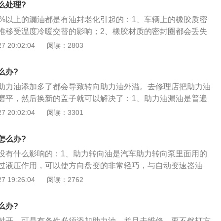
么处理?
0%以上的漏油都是有油封老化引起的：1、车辆上的橡胶质密
推移受温度冷暖交替的影响；2、橡胶材质的密封圈都会丢失
剂的油封会收缩变硬，失去密封性能；3、解决这一问题目前
 20:02:04
阅读：2803
更换密封件，但是有些密封件厂家是不单独提供的，或者是无
而现在汽车市场已经有针对橡胶密封件老化添加产品，添加后
么办?
塑化剂，使密封件可以再次软化膨胀恢复弹性，恢复其密封效
助力油添加多了都会导致转向助力油外溢。去修理店把助力油
磨平，然后换新的盖子就可以解决了：1、助力油漏油是普遍
是自己驾驶不当造成的。助力油漏完之后，请检查助力泵及助
 20:02:04
阅读：3301
转向压力开关处，此处为经常发生的漏油点。助力油不能混
原厂要求的助力油；2、一般打方向时很难完全避免将方向打
怎么办?
会使助力油管的压力加大，各个油管接口处（橡胶件）就可能
没有什么影响的：1、助力转向油是汽车助力转向泵里面用的
油罐中的液压油外溢，油的颜色变黑，可是油量却不少，这种
过液压作用，可以使方向盘变的非常轻巧，与自动变速器油
轴头油封密封不严；4、发动机机油在润滑转向助力器轴接头
减震油液类似；2、助力转向是汽车上的一种增加舒适性的新
 19:26:04
阅读：2762
吸入并和液压油混合在一起，导致液压油变质、颜色发黑，并
员进行转向的时候自动提供转向力，从而减轻驾驶员的转向劳
储油罐溢出。排除方法更换转向助力器轴头油封。
力转向油就是加注在助力转向系统里面的一种介质油，起到传
么办?
作用。
时开，可是有条件必须添加助力油，并且去维修。要不然打方