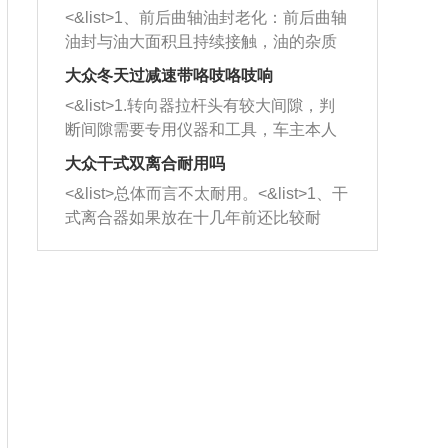
平底锅两耳，然后往左打半圈、一圈、
西取出来。但如果是因为积碳过多引起
<&list>1、前后曲轴油封老化：前后曲轴
一圈半的练习，往右同样也要打相同的
的堵塞，就需要将三元催化器泡在草酸
油封与油大面积且持续接触，油的杂质
圈数。 <&list>3、最后强调要反复练
中进行清洗。 <&list>3、也可以利用清
和发动机内持续温度变化使其密封效果
习，这样就可以形成肌肉记忆，在真实
大众冬天过减速带咯吱咯吱响
洗剂对堵塞的情况得到解决，将清洗剂
逐渐减弱，导致渗油或漏油。<&list>2、
驾驶车辆时，不需要记忆也能打好方
放在燃油箱中，与燃油混合后，车辆启
<&list>1.转向器拉杆头有较大间隙，判
活塞间隙过大：积碳会使活塞环与缸体
向。
动时，就可以和汽油一起进入到燃烧
断间隙需要专用仪器和工具，车主本人
的间隙扩大，导致机油流入燃烧室中，
室，最后形成废气排出，就可以让三元
无法制作，需要将车辆送到修理厂或4s
造成烧机油。<&list>3、机油粘度。使用
大众干式双离合耐用吗
催化器得到清洗，排气管堵塞的情况就
店；<&list>2.车辆半轴套管防尘罩破
机油粘度过小的话，同样会有烧机油现
<&list>总体而言不太耐用。<&list>1、干
能够得到解决。
裂，破裂后会出现漏油现象，使半轴磨
象，机油粘度过小具有很好的流动性，
式离合器如果放在十几年前还比较耐
损严重，磨损的半轴容易损坏，产生异
容易窜入到气缸内，参与燃烧。<&list>
用，但是由于现在的汽车发动机动力输
响；<&list>3.稳定器的转向胶套和球头
4、机油量。机油量过多，机油压力过
出越来越高，使得干式离合器散热不足
老化，一般是使用时间过长造成的。解
大，会将部分机油压入气缸内，也会出
的缺陷也逐渐暴露出来。<&list>2、由于
决方法是更换新的质量好的转向橡胶套
现烧机油。<&list>5、机油滤清器堵塞：
干式双离合的工作环境暴露在空气中，
和球头。
会导致进气不畅，使进气压力下降，形
而离合器的散热也是通离合器罩上面的
成负压，使机油在负压的情况下吸入燃
几个小孔来进行散热。但是在行驶过程
烧室引起烧机油。<&list>6、正时齿轮或
中变速箱需要换挡，就不得不使得离合
链条磨损：正时齿轮或链条的磨损会引
器频繁工作。<&list>3、长时间的低速行
起气阀和曲轴的正时不同步。由于轮齿
驶以及过于频繁的启停，导致离合器的