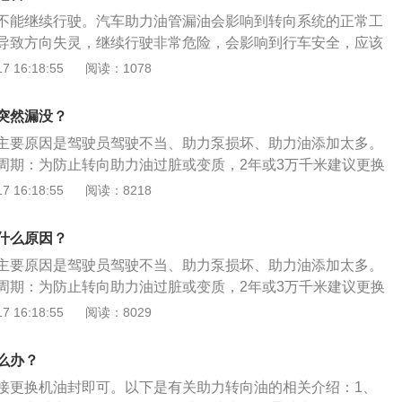
更换油封即可。4、助力泵损坏。如果是由于助力泵损坏引起
以将发动机(或电机)输出的部分机械能转化为压力能，并在驾驶员
不能继续行驶。汽车助力油管漏油会影响到转向系统的正常工
换助力泵。建议到专业的4S店内检查，找到引起的原因后再去
动装置或转向器中某一传动件施加不同方向的液压或气压作用
导致方向失灵，继续行驶非常危险，会影响到行车安全，应该
助力油添加太多。及时抽出过多的助力油。更换助力油的时候
力不足的一系列零部件，总称为动力转向器。
店进行维修处理。以下是相关内容介绍：1、汽车助力油是汽车
 16:18:55
阅读：1078
须要使用原厂要求的助力油。一旦有混加的情况，就会导致产
里面用的一种特殊液体，通过液压作用，可以使方向盘变得非
机械故障。助力油是有使用周期的，一般都是在2年或者是每
员控制驾驶方向。2、如果转向助力油漏油或长时间不更换转
里更换一次。主要就是为了避免助力油太脏或者变质，从而在转动
突然漏没？
会感觉方向盘很沉，可能还会有异响，更严重的会损坏转向助
轻松。
主要原因是驾驶员驾驶不当、助力泵损坏、助力油添加太多。
检查助力系统并更换转向助力油。3、驾驶不当也会造成油管
周期：为防止转向助力油过脏或变质，2年或3万千米建议更换
时将方向打死，而方向打死时会使助力油管的压力加大，各个
如果长期不更换转向助力油，会导致转向助力泵和方向机受
 16:18:55
阅读：8218
件)就可能出现漏油。4、驾驶室变形、固定螺栓松动、胶垫破裂
方法：将汽车打着火，用抽油器将旧油吸干净；将新助力油注
驶室位移而挤压油箱，从而使油箱及其支架变形，或使其固定
盘，让新油渗透可以起到清洗的作用；再将助力油罐中的油吸
箱容量、油箱盖的密封及车辆行驶中油箱的稳定性，导致油箱
什么原因？
油转动方向盘。更换助力油的注意事项是：不要长时间打死方
对驾驶室固定螺栓、胶垫等检查，发现异常现象及时处理。
主要原因是驾驶员驾驶不当、助力泵损坏、助力油添加太多。
过大，转向油喷出；不能混加油品；不能长时间空油着车，会
周期：为防止转向助力油过脏或变质，2年或3万千米建议更换
如果长期不更换转向助力油，会导致转向助力泵和方向机受
 16:18:55
阅读：8029
方法：将汽车打着火，用抽油器将旧油吸干净；将新助力油注
盘，让新油渗透可以起到清洗的作用；再将助力油罐中的油吸
么办？
油转动方向盘。更换助力油的注意事项是：不要长时间打死方
接更换机油封即可。以下是有关助力转向油的相关介绍：1、
过大，转向油喷出；不能混加油品；不能长时间空油着车，会