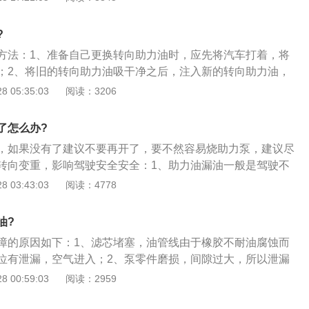
可解决；2，如果其他部位的漏油很可能是转向机外壳沙眼或
透性密封剂封闭小裂缝和沙眼；3、更换垫圈，打上密封剂如
?
更换转向器总成，另外，当行驶时不要打方向盘太死，同时尽
方法：1、准备自己更换转向助力油时，应先将汽车打着，将
盘，经常这样的话会拉动油封，造成转向器损坏漏油。
；2、将旧的转向助力油吸干净之后，注入新的转向助力油，
盘，让新油渗透，同时也能起到清洗的作用。不过要注意的
 05:35:03
阅读：3206
的目的是排出转向机里的旧油，但不要长时间打死方向盘，否
，转向油会喷出；3、接下来再次将助力罐中的油吸干净，然
了怎么办?
油，然后重复上面第二步，再次转动方向盘；4、再次将助力
，如果没有了建议不要再开了，要不然容易烧助力泵，建议尽
的操作主要是为了将旧的助力油全部清除干净，然后注入新
转向变重，影响驾驶安全安全：1、助力油漏油一般是驾驶不
就是任何油品都不能混加；5、注入完新的助力油之后，打着
时很难完全避免将方向打死，方向打死时会使助力油管的压力
 03:43:03
阅读：4778
的“呼啦啦”声，没关系，这是油在循环，慢慢就会恢复无声，
口处就可能出现漏油，所以平时切忌打死方向盘；2、助力油
不能长时间空油着车，否则会毁坏助力泵。
助力泵及助理管道，重点检查转向压力开关处，此处为经常发
油?
助力油不能混加，添加必须符合原厂要求的助力油，因为混加
障的原因如下：1、滤芯堵塞，油管线由于橡胶不耐油腐蚀而
性能不一致，会损伤油管。
位有泄漏，空气进入；2、泵零件磨损，间隙过大，所以泄漏
力，油不符合规定，粘度过大，叶片滑动阻力大，储油罐内油
 00:59:03
阅读：2959
方法：用酒精清洗过滤器，更换管路，检查、紧固各连接部
，检修助力油泵，更换磨损严重的零件。