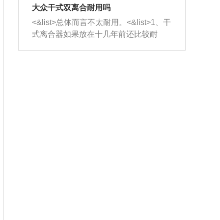
室，最后形成废气排出，就可以让三元
无法制作，需要将车辆送到修理厂或4s
造成烧机油。<&list>3、机油粘度。使用
大众干式双离合耐用吗
催化器得到清洗，排气管堵塞的情况就
店；<&list>2.车辆半轴套管防尘罩破
机油粘度过小的话，同样会有烧机油现
<&list>总体而言不太耐用。<&list>1、干
能够得到解决。
裂，破裂后会出现漏油现象，使半轴磨
象，机油粘度过小具有很好的流动性，
式离合器如果放在十几年前还比较耐
损严重，磨损的半轴容易损坏，产生异
容易窜入到气缸内，参与燃烧。<&list>
用，但是由于现在的汽车发动机动力输
响；<&list>3.稳定器的转向胶套和球头
4、机油量。机油量过多，机油压力过
出越来越高，使得干式离合器散热不足
老化，一般是使用时间过长造成的。解
大，会将部分机油压入气缸内，也会出
的缺陷也逐渐暴露出来。<&list>2、由于
决方法是更换新的质量好的转向橡胶套
现烧机油。<&list>5、机油滤清器堵塞：
干式双离合的工作环境暴露在空气中，
和球头。
会导致进气不畅，使进气压力下降，形
而离合器的散热也是通离合器罩上面的
成负压，使机油在负压的情况下吸入燃
几个小孔来进行散热。但是在行驶过程
烧室引起烧机油。<&list>6、正时齿轮或
中变速箱需要换挡，就不得不使得离合
链条磨损：正时齿轮或链条的磨损会引
器频繁工作。<&list>3、长时间的低速行
起气阀和曲轴的正时不同步。由于轮齿
驶以及过于频繁的启停，导致离合器的
或链条磨损产生的过量侧隙，使得发动
温度不断升高，而低速行驶时空气流动
机的调节无法实现：前一圈的正时和下
效率不高，无法将离合器中的热量有效
一圈可能就不一样。当气阀和活塞的运
的带走，导致离合器内部的温度不断升
动不同步时，会造成过大的机油消耗。
高，加速离合器的磨损。
解决方法：更换正时齿轮或链条。<&list
>7、内垫圈、进风口破裂：新的发动机
设计中，经常采用各种由金属和其他材