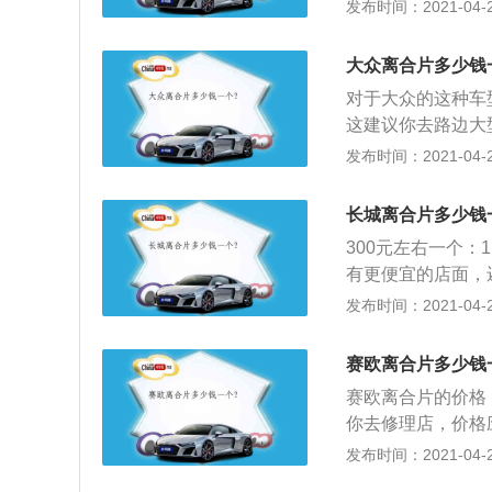
板时，则要遵循“
发布时间：2021-04-28
作要利落，一脚到
合器踏板抬起的过
大众离合片多少钱
半联动后，踏板抬
对于大众的这种车型
板是慢慢抬起的；
这建议你去路边大
渐再把油门踏板踩
接原因：驾驶员操
发布时间：2021-04-28
离合器完全结合时
驱动、离合器超载
器踏板，将变速杆
（加“空油”），
长城离合片多少钱
的要领放松离合器
300元左右一个：
有更便宜的店面，
驶员操作不当（特
发布时间：2021-04-28
载工作，将不可避
当，维护不好，会
赛欧离合片多少钱
必须经常调整，定
赛欧离合片的价格
你去修理店，价格
车，质量不同价格
发布时间：2021-04-28
一样的。大金品牌