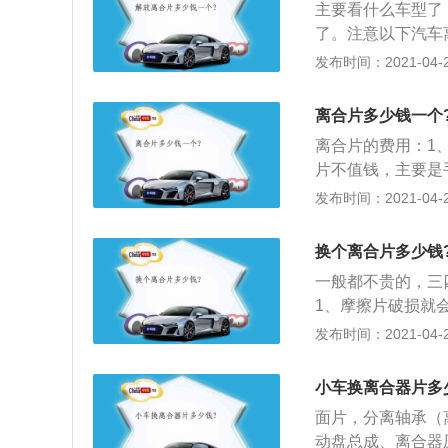
主要看什么车型了
了。注意以下汽车
加速度不强，功率
发布时间：2021-04-28
速上去了，然而车
摩擦片存在问题时
离合片多少钱一个
清，起步抖动。
离合片的费用：1
片不值钱，主要是
的时候最好一起换
发布时间：2021-04-28
这个更换是没有固
会出现离合器太重
换个离合片多少钱
一般都不贵的，三
1、摩擦片破损就
加速不起来；2、
发布时间：2021-04-28
加速压盘磨，甚至
到焦炭臭味，离合
小车换离合器片多
面片，分离轴承（离
动盘总成、离合器