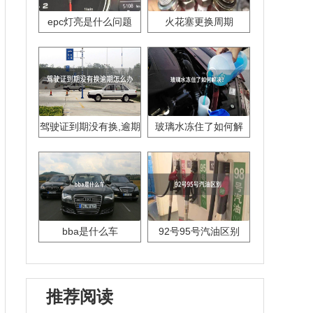
epc灯亮是什么问题
火花塞更换周期
驾驶证到期没有换,逾期
玻璃水冻住了如何解
怎么办??
决？
bba是什么车
92号95号汽油区别
推荐阅读