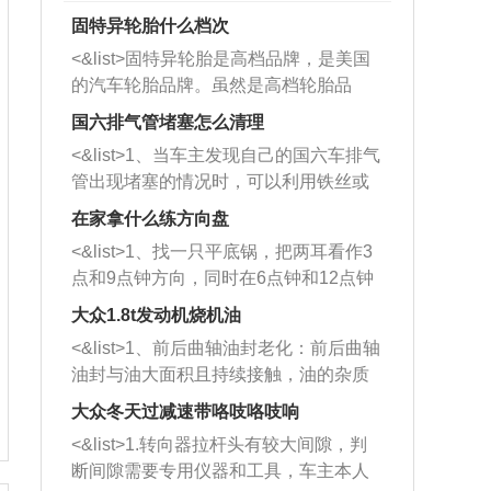
固特异轮胎什么档次
<&list>固特异轮胎是高档品牌，是美国
的汽车轮胎品牌。虽然是高档轮胎品
牌，但是中高低端的轮胎都有生产，这
国六排气管堵塞怎么清理
也是为了更好的开拓市场。
<&list>1、当车主发现自己的国六车排气
管出现堵塞的情况时，可以利用铁丝或
者是细棍，直接将杂物给取出来，如果
在家拿什么练方向盘
堵塞情况比较严重，也可以采取应急措
<&list>1、找一只平底锅，把两耳看作3
施。 <&list>2、直接利用木棍将所有的
点和9点钟方向，同时在6点钟和12点钟
杂物推到排气管里面的位置处，然后将
方向做一个标记。 <&list>2、双手握住
三元催化器拆解开，就可以将堵塞的东
大众1.8t发动机烧机油
平底锅两耳，然后往左打半圈、一圈、
西取出来。但如果是因为积碳过多引起
<&list>1、前后曲轴油封老化：前后曲轴
一圈半的练习，往右同样也要打相同的
的堵塞，就需要将三元催化器泡在草酸
油封与油大面积且持续接触，油的杂质
圈数。 <&list>3、最后强调要反复练
中进行清洗。 <&list>3、也可以利用清
和发动机内持续温度变化使其密封效果
习，这样就可以形成肌肉记忆，在真实
大众冬天过减速带咯吱咯吱响
洗剂对堵塞的情况得到解决，将清洗剂
逐渐减弱，导致渗油或漏油。<&list>2、
驾驶车辆时，不需要记忆也能打好方
放在燃油箱中，与燃油混合后，车辆启
<&list>1.转向器拉杆头有较大间隙，判
活塞间隙过大：积碳会使活塞环与缸体
向。
动时，就可以和汽油一起进入到燃烧
断间隙需要专用仪器和工具，车主本人
的间隙扩大，导致机油流入燃烧室中，