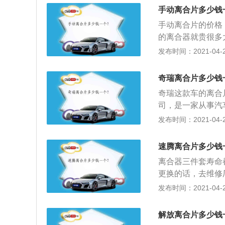
手动离合片多少钱
手动离合片的价格
的离合器就贵很多大
片烧损的原因有，
发布时间：2021-04-28
过载驱动、离合器
超载；3、保养不
奇瑞离合片多少钱
法：离合器连杆组
奇瑞这款车的离合
司，是一家从事汽
省芜湖，现任董事
发布时间：2021-04-28
型车等领域，奇瑞
表；3、2016年8
速腾离合片多少钱
离合器三件套寿命
更换的话，去维修厂
店，在4S店换价格
发布时间：2021-04-28
果存在故障或者磨
解放离合片多少钱