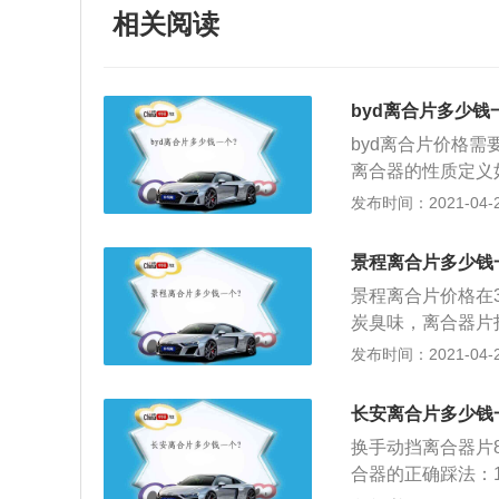
相关阅读
byd离合片多少钱
byd离合片价格需
离合器的性质定义
同的目的，分离与
发布时间：2021-04-28
器组件用螺钉固定
在汽车行驶过程中
景程离合片多少钱
速箱暂时分离并逐
景程离合片价格在3
炭臭味，离合器片
滑，或行驶中无力
发布时间：2021-04-28
擦片的关系是相互
损，主要是挂挡困
长安离合片多少钱
换手动挡离合器片8
合器的正确踩法：