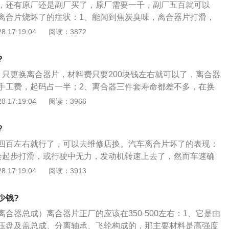
，还有原厂还是副厂买了，原厂需要一千，副厂五百就可以
离合片烧坏了的症状：1、能闻到焦炭臭味，离合器片打滑，
下降；2、摩擦片破损起步会打滑，或行驶中无力，发动机转
 17:19:04
阅读：3872
速确加速不起来；3、压盘与摩擦片的关系是相互依存的，当
，会加速压盘磨，甚至飞轮磨损，主要是挂挡困难，分离不
?
、只更换离合器片，材料费只要200块钱左右就可以了，离合器
手工费，起码占一半；2、离合器三件套寿命都差不多，在换
了，离合器3件套，在修理厂更换的话费用在1500元左右；3、
 17:19:04
阅读：3966
定的时间的，具体要看使用情况，如果存在故障或者磨损严重
，异响等问题，这个时候就要更换了。
?
四百左右就行了，可以去维修店换。汽车离合片坏了的表现：
会起步打滑，或行驶中无力，发动机转速上去了，然而车速确
压盘与摩擦片的关系是相互依存的，当摩擦片存在问题时，会
 17:19:04
阅读：3913
飞轮磨损，主要是挂挡困难，分离不清，起步抖动；3、能闻
器片打滑，加速度不强，功率下降。
少钱?
合器总成）离合器片正厂的应该在350-500左右：1、它是由
压盘及盖总成、分离轴承、飞轮构成的，那主要材料是高强度