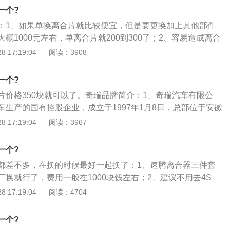
一个?
：1、如果单换离合片就比较便宜，但是要更换加上其他部件
概1000元左右，单离合片就200到300了；2、容易造成离合
驾驶员操作不当（特别是陷车后硬操作、半离合器启动等），
 17:19:04
阅读：3908
超载工作，将不可避免地严重损坏机器部件。解决办法：严禁
当，维护不好，会使离合器性能下降，最终导致烧损。解决方
一个?
必须经常调整，定期润滑。检修和保养时要小心。
片价格350块就可以了。奇瑞品牌简介：1、奇瑞汽车有限公
车生产的国有控股企业，成立于1997年1月8日，总部位于安徽
长兼总经理尹同跃；2、公司的产品覆盖了客车、商用车、微
 17:19:04
阅读：3967
汽车9年荣获中国自主品牌销售冠军，成为中国自主品牌的代
月，奇瑞跻身2016中国企业500强中排名第450位。
一个?
都差不多，在换的时候最好一起换了：1、速腾离合器三件套
换就行了，费用一般在1000块钱左右；2、建议不用去4S
要贵很多的，差不多要2000块钱；3、这些都属于消耗件，如
 17:19:04
阅读：4704
损严重出现离合器太重，异响等问题这个时候就该换了。
一个?