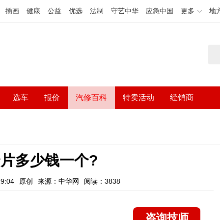
插画
健康
公益
优选
法制
守艺中华
应急中国
更多
地
选车
报价
汽修百科
特卖活动
经销商
片多少钱一个?
9:04
原创
来源：中华网
阅读：3838
咨询技师