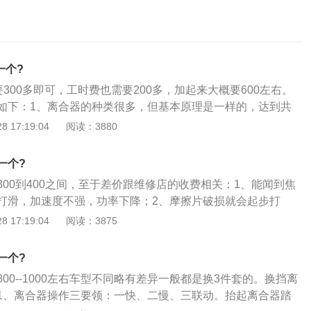
一个?
要300多即可，工时费也需要200多，加起来大概要600左右。
如下：1、离合器的种类很多，但基本原理是一样的，达到共
结合；2、离合器位于发动机与变速箱之间的飞轮壳内，离合
 17:19:04
阅读：3880
在飞轮的后平面上，离合器的输出轴是变速箱的输入轴；3、
，驾驶员可以根据需要踩下或松开离合器踏板，使发动机和变
一个?
渐连接，以便切断或传递发动机到变速器的输入功率。
00到400之间，至于差价跟维修店的收费相关：1、能闻到焦
打滑，加速度不强，功率下降；2、摩擦片破损就会起步打
，发动机转速上去了，然而车速确加速不起来；3、压盘与摩
 17:19:04
阅读：3875
依存的，当摩擦片存在问题时，会加速压盘磨，甚至飞轮磨
难，分离不清，起步抖动。
一个?
00--1000左右车型不同略有差异一般都是换3件套的。换挡离
1、离合器操作三要领：一快、二慢、三联动。抬起离合器踏