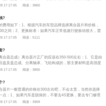
铸铁等等；2、作为传动系统上的重要部件，正常使用情况下
 17:17:05
阅读：3860
准的，《汽车干摩擦式离合器总成技术条件QCT25-2004》
、离合器盖总成需要经过100万次，分离耐久实验性之后，主要
钱?
的70%到90%。
的费用如下：1、根据汽车的车型品牌选择离合器片和价格，
500之间；2、更换标准：如果汽车正常低速行驶振动很大，需
压盘。检查离合器片的磨损程度，如果离合器片磨损严重，就
 17:17:05
阅读：5111
换离合器片的同时，检查离合器压盘的磨损程度，如果离合器
，证明它能够正常使用。
套?
合器总成）离合器片正厂的应该在350-500左右：1、它是由
压盘及盖总成、分离轴承、飞轮构成的，那主要材料是高强度
铸铁等等；2、作为传动系统上的重要部件，正常使用情况下
 17:17:05
阅读：3800
准的，《汽车干摩擦式离合器总成技术条件QCT25-2004》
、离合器盖总成需要经过100万次，分离耐久实验性之后，主要
个?
的70%到90%。
合器片一般普通的价格在300左右吧，不会太贵，当然你选择
一点：1、如果汽车是脱保的，不要去4S更换，要去专门修理
一套离合器片就要做1400左右；2、有些车友找修车店有一点
 17:17:05
阅读：3909