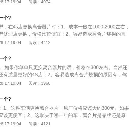
一快、二慢、三联动”的操作原则。起步时，踩离合器踏板时动
 17:19:04
阅读：4074
底，使离合器彻底分离；2、所谓“一快、二慢、三联动”就是离
程分三个阶段，一开始快抬，当感觉到离合器压盘逐渐结合至
一个?
起的速度开始放慢，在半联动到完全结合的过程中，离合器踏
，在4s店更换离合器片时：1、成本一般在1000-2000左右，
3、在离合器踏板抬起的同时，应根据发动机动力的大小，逐
型修理店更换，价格比较便宜；2、容易造成离合片烧损的直
下去，使汽车能平稳地起步。油门的操作要平稳适当，只有在
作不当（特别是陷车后硬操作、半离合器启动等）；3、过载
 17:19:04
阅读：4412
才能增大油门；4、减挡要领。放松加速踏板，迅速踏下离合
工作，将不可避免地严重损坏机器部件。
移入空挡，随即放松离合器踏板，右脚快速踏一下加速踏板
再迅踏下离合器踏板，将变速杆移入低一级挡位，按快—停—慢
一个?
踏板，使汽车在新的挡位继续行驶。
1、如果你单单只更换离合器片的话，价格在300左右。当然还
还有质量更好的4S店；2、容易造成离合片烧损的原因有，驾
别是陷车后硬操作、半离合器启动等），过载驱动、离合器超
 17:19:04
阅读：3968
免地严重损坏机器部件。解决办法：严禁超载；3、保养不
使离合器性能下降，最终导致烧损。解决方法：离合器连杆组
一个?
期润滑。检修和保养时要小心。
：1、这种车辆更换离合器片，原厂价格应该大约300元。如果
应该更便宜；2、这取决于哪一年的车，离合片是品牌还是原
就不同；3、取决于你的排量有多大。排量不同离合器片是不
 17:19:04
阅读：4121
有点贵，副厂便宜得多。