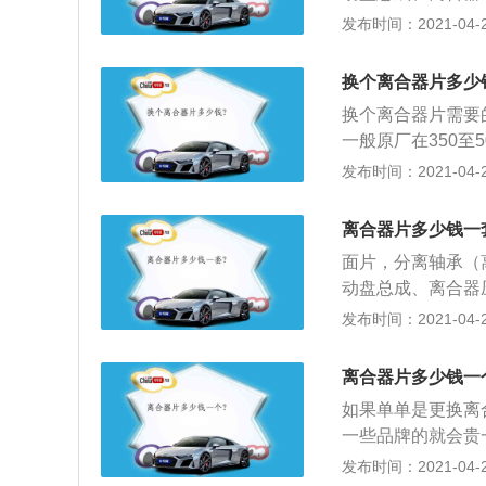
钢、铝合金、球墨
发布时间：2021-04-28
与车同寿，有技术标
这么一个标准；3
换个离合器片多少
性能参数仍然为原来
换个离合器片需要
一般原厂在350至
要检查离合器片和
发布时间：2021-04-28
得更换了；3、更
压盘表面非常光滑
离合器片多少钱一
面片，分离轴承（离
动盘总成、离合器
钢、铝合金、球墨
发布时间：2021-04-28
与车同寿，有技术标
这么一个标准；3
离合器片多少钱一
性能参数仍然为原来
如果单单是更换离
一些品牌的就会贵
变速箱的店更换，
发布时间：2021-04-28