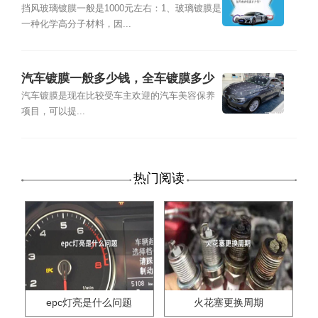
挡风玻璃镀膜一般是1000元左右：1、玻璃镀膜是
一种化学高分子材料，因...
汽车镀膜一般多少钱，全车镀膜多少
钱?
汽车镀膜是现在比较受车主欢迎的汽车美容保养
项目，可以提...
热门阅读
epc灯亮是什么问题
火花塞更换周期