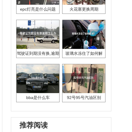
epc灯亮是什么问题
火花塞更换周期
驾驶证到期没有换,逾期
玻璃水冻住了如何解
怎么办??
决？
bba是什么车
92号95号汽油区别
推荐阅读