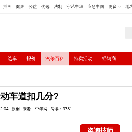
插画
健康
公益
优选
法制
守艺中华
应急中国
更多
地
选车
报价
汽修百科
特卖活动
经销商
动车道扣几分?
2:04
原创
来源：中华网
阅读：3781
咨询技师