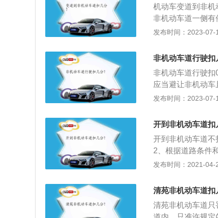
机动车变道到非机
非机动车道一侧有
车道一侧有出入口
发布时间：2023-07-17
事故以及道路原因
只拿行驶证就可以
非机动车道行驶扣
份，去车管所查一
非机动车道行驶扣
去车管所指定的银
应当避让非机动车
借用非机动车道的
发布时间：2023-07-17
运客车和校车以外
以上载客载货汽车
开到非机动车道扣
规定时速未达百分
开到非机动车道不扣
4、驾驶机动车在
2、根据道路条件
路的机动车驶入高
机动车、非机动车
发布时间：2021-04-28
道的，机动车在道
驶人违反道路交通
清苑非机动车道扣
二百元以下罚款。
清苑非机动车道只
道内，只准许规定