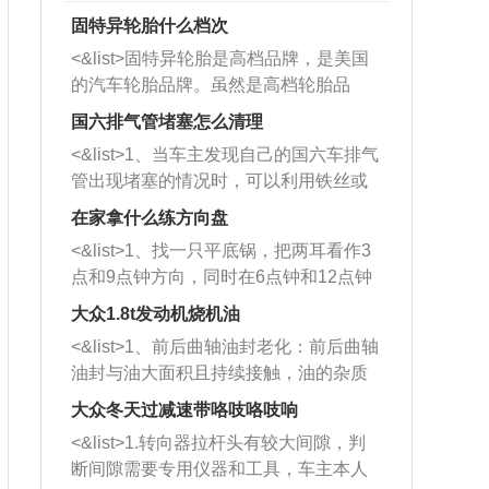
固特异轮胎什么档次
<&list>固特异轮胎是高档品牌，是美国
的汽车轮胎品牌。虽然是高档轮胎品
牌，但是中高低端的轮胎都有生产，这
国六排气管堵塞怎么清理
也是为了更好的开拓市场。
<&list>1、当车主发现自己的国六车排气
管出现堵塞的情况时，可以利用铁丝或
者是细棍，直接将杂物给取出来，如果
在家拿什么练方向盘
堵塞情况比较严重，也可以采取应急措
<&list>1、找一只平底锅，把两耳看作3
施。 <&list>2、直接利用木棍将所有的
点和9点钟方向，同时在6点钟和12点钟
杂物推到排气管里面的位置处，然后将
方向做一个标记。 <&list>2、双手握住
三元催化器拆解开，就可以将堵塞的东
大众1.8t发动机烧机油
平底锅两耳，然后往左打半圈、一圈、
西取出来。但如果是因为积碳过多引起
<&list>1、前后曲轴油封老化：前后曲轴
一圈半的练习，往右同样也要打相同的
的堵塞，就需要将三元催化器泡在草酸
油封与油大面积且持续接触，油的杂质
圈数。 <&list>3、最后强调要反复练
中进行清洗。 <&list>3、也可以利用清
和发动机内持续温度变化使其密封效果
习，这样就可以形成肌肉记忆，在真实
大众冬天过减速带咯吱咯吱响
洗剂对堵塞的情况得到解决，将清洗剂
逐渐减弱，导致渗油或漏油。<&list>2、
驾驶车辆时，不需要记忆也能打好方
放在燃油箱中，与燃油混合后，车辆启
<&list>1.转向器拉杆头有较大间隙，判
活塞间隙过大：积碳会使活塞环与缸体
向。
动时，就可以和汽油一起进入到燃烧
断间隙需要专用仪器和工具，车主本人
的间隙扩大，导致机油流入燃烧室中，