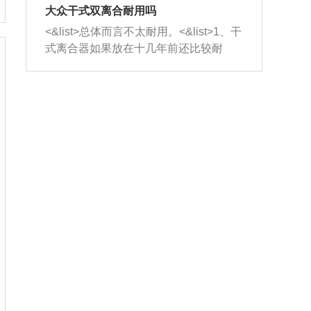
室，最后形成废气排出，就可以让三元
无法制作，需要将车辆送到修理厂或4s
造成烧机油。<&list>3、机油粘度。使用
大众干式双离合耐用吗
催化器得到清洗，排气管堵塞的情况就
店；<&list>2.车辆半轴套管防尘罩破
机油粘度过小的话，同样会有烧机油现
<&list>总体而言不太耐用。<&list>1、干
能够得到解决。
裂，破裂后会出现漏油现象，使半轴磨
象，机油粘度过小具有很好的流动性，
式离合器如果放在十几年前还比较耐
损严重，磨损的半轴容易损坏，产生异
容易窜入到气缸内，参与燃烧。<&list>
用，但是由于现在的汽车发动机动力输
响；<&list>3.稳定器的转向胶套和球头
4、机油量。机油量过多，机油压力过
出越来越高，使得干式离合器散热不足
老化，一般是使用时间过长造成的。解
大，会将部分机油压入气缸内，也会出
的缺陷也逐渐暴露出来。<&list>2、由于
决方法是更换新的质量好的转向橡胶套
现烧机油。<&list>5、机油滤清器堵塞：
干式双离合的工作环境暴露在空气中，
和球头。
会导致进气不畅，使进气压力下降，形
而离合器的散热也是通离合器罩上面的
成负压，使机油在负压的情况下吸入燃
几个小孔来进行散热。但是在行驶过程
烧室引起烧机油。<&list>6、正时齿轮或
中变速箱需要换挡，就不得不使得离合
链条磨损：正时齿轮或链条的磨损会引
器频繁工作。<&list>3、长时间的低速行
起气阀和曲轴的正时不同步。由于轮齿
驶以及过于频繁的启停，导致离合器的
或链条磨损产生的过量侧隙，使得发动
温度不断升高，而低速行驶时空气流动
机的调节无法实现：前一圈的正时和下
效率不高，无法将离合器中的热量有效
一圈可能就不一样。当气阀和活塞的运
的带走，导致离合器内部的温度不断升
动不同步时，会造成过大的机油消耗。
高，加速离合器的磨损。
解决方法：更换正时齿轮或链条。<&list
>7、内垫圈、进风口破裂：新的发动机
设计中，经常采用各种由金属和其他材