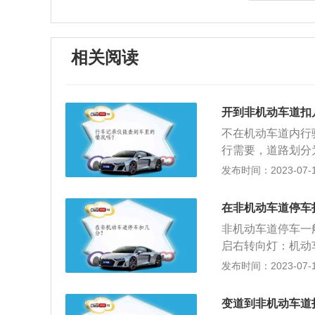
相关阅读
开到非机动车道扣
不在机动车道内行
行需要，道路划分
人实行分道通行。
发布时间：2023-07-17
间通行，非机动车
会处罚二十元以上
在非机动车道停车
《道路交通管理法
非机动车道停车一
款。
启右转向灯：机动
准备超车、驶离停
发布时间：2023-07-17
变更车道、超车完
停车的范围：在设
变道到非机动车道
之间设有隔离设施