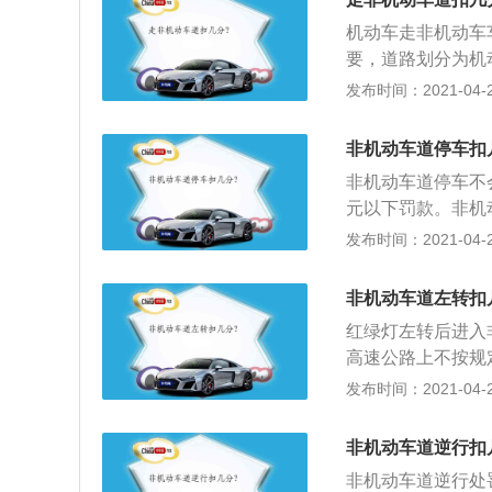
机动车走非机动车车
要，道路划分为机
行分道通行；2、
发布时间：2021-04-28
间通行，非机动车
法律、法规关于道
非机动车道停车扣
另有规定的，依照
非机动车道停车不
元以下罚款。非机
（线）至第一条车
发布时间：2021-04-28
除特殊情况外，专
扰乱了道路交通秩
非机动车道左转扣
事故；2、行驶中
红绿灯左转后进入
刮碰事故；3、影
高速公路上不按规定
成很多不便的事情
元；2、驾驶机动
发布时间：2021-04-28
罚标准：扣3分，
上不按规定车道行驶
非机动车道逆行扣
非机动车道逆行处