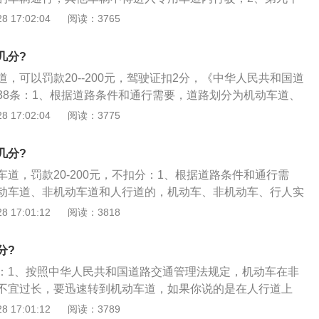
反道路交通安全法律、法规关于道路通行规定的，处警告或者
 17:02:04
阅读：3765
元以下罚款。本法另有规定的，依照规定处罚；3、机动车上道路行
标志标明的最高时速。在没有限速标志的路段，应当保持安全
几分?
者在容易发生危险的路段行驶，以及遇有沙尘、冰雹、雨、
，可以罚款20--200元，驾驶证扣2分，《中华人民共和国道
象条件时，应当降低行驶速度。
38条：1、根据道路条件和通行需要，道路划分为机动车道、
道的，机动车、非机动车、行人实行分道通行。没有划分机动
 17:02:04
阅读：3775
和人行道的，机动车在道路中间通行，非机动车和行人在道路
中华人民共和国道路交通安全法实施条例》第51条机动车通过
几分?
的交叉路口，应当按照下列规定通行：3、向右转弯遇有同车
道，罚款20-200元，不扣分：1、根据道路条件和通行需
行信号时，依次停车等候；
动车道、非机动车道和人行道的，机动车、非机动车、行人实
没有划分机动车道、非机动车道和人行道的，机动车在道路中
 17:01:12
阅读：3818
和行人在道路两侧通行；3、机动车驾驶人违反道路交通安全
路通行规定的，处警告或者二十元以上二百元以下罚款。本法
分?
规定处罚。
：1、按照中华人民共和国道路交通管理法规定，机动车在非
不宜过长，要迅速转到机动车道，如果你说的是在人行道上
50元罚款违章处理；2、记得，交违章时不要用驾照，要用身
 17:01:12
阅读：3789