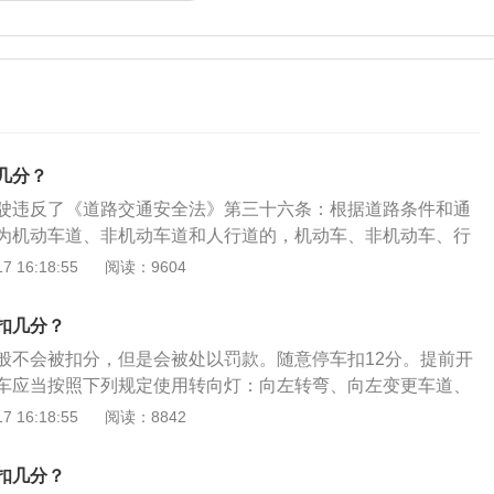
几分？
驶违反了《道路交通安全法》第三十六条：根据道路条件和通
为机动车道、非机动车道和人行道的，机动车、非机动车、行
没有划分机动车道、非机动车道和人行道的，机动车在道路中
 16:18:55
阅读：9604
和行人在道路两侧通行。被拍摄(手动拍取、电子警察拍取)就
二百元以下罚款，视情况扣2分。非机动车道行驶扣几分根据
扣几分？
》规定，违法走非机动车道的应记0-2分，并处以200元以下罚
般不会被扣分，但是会被处以罚款。随意停车扣12分。提前开
车应当按照下列规定使用转向灯：向左转弯、向左变更车道、
车地点或者掉头时，应当提前开启左转向灯，向右转弯、向右
 16:18:55
阅读：8842
毕驶回原车道、靠路边停车时，应当提前开启右转向灯。不准
有禁停标志、标线的路段，在机动车道与非机动车道、人行道
扣几分？
的路段以及人行横道、施工地段，不能停车。