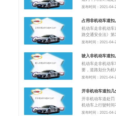
条机动车驾驶人违
发布时间：2021-04-28
20元以上200
驶，不得超过限速
占用非机动车道扣
车速、夜间行驶或
机动车走非机动车道
雪、雾、结冰等气
路交通安全法》第
非机动车道和人行
发布时间：2021-04-28
车道、非机动车道
两侧通行；2、《
驶入非机动车道扣
有交通信号灯控制
机动车走非机动车车
道前车正在等候放
要，道路划分为机
行分道通行；2、
发布时间：2021-04-28
间通行，非机动车
法律、法规关于道
开非机动车道扣几
另有规定的，依照
开非机动车道处罚
机动车上行驶时间
走，拿就需要缴纳
发布时间：2021-04-28