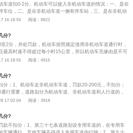
动车道扣0-2分。机动车可以驶入非机动车道的情况：一、是在
停车位，二、是在非机动车道一侧有停车站，三、是在非机动
，四、是车辆为紧急避险，如原来通行的车道发生车辆故障或
 16:18:55
阅读：8822
不可通行等。机动车扣分处理方法：如果只是被电子眼拍照，
;如果是超速违章，要准备行驶证、驾驶证及各自的复印件一
几分?
下是不是真的违章，看看照片，然后填写确认书。拿着确认书
0至2分，并处罚款，机动车按照规定借用非机动车道通行时，
行去交罚款。
且最高时速不得超过每小时15公里，所以机动车无缘由是不可
。机动车驾驶人有下列违法行为之一，一次记3分：1、驾驶营
 16:18:55
阅读：4915
的载客汽车载人超过核定人数未达百分之20的；2、驾驶中型
或危险物品运输车辆在高速公路或者驾驶其他机动车行驶超过
几分?
之20的；3、驾驶货车载物超过核定载质量未达百分之30的；
分：1、机动车走非机动车车道，罚款20-200元，不扣分；
高速公路上行驶低于规定最低时速的；5、驾驶禁止驶入高速公
和通行需要，道路划分为机动车道、非机动车道和人行道的，
速公路的。
、行人实行分道通行。没有划分机动车道、非机动车道和人行
 17:02:04
阅读：3918
路中间通行，非机动车和行人在道路两侧通行；3、机动车驾
安全法律、法规关于道路通行规定的，处警告或者二十元以上
几分?
本法另有规定的，依照规定处罚。
罚款不扣分：1、第三十七条道路划设专用车道的，在专用车
的车辆通行，其他车辆不得进入专用车道内行驶；2、第九十