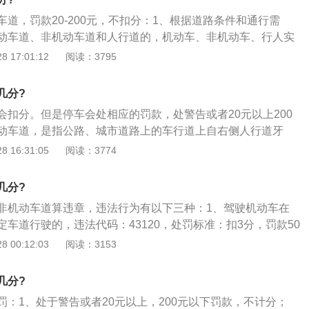
道，罚款20-200元，不扣分：1、根据道路条件和通行需
动车道、非机动车道和人行道的，机动车、非机动车、行人实
没有划分机动车道、非机动车道和人行道的，机动车在道路中
 17:01:12
阅读：3795
和行人在道路两侧通行；3、机动车驾驶人违反道路交通安全
路通行规定的，处警告或者二十元以上二百元以下罚款。本法
几分?
规定处罚。
会扣分。但是停车会处相应的罚款，处警告或者20元以上200
动车道，是指公路、城市道路上的车行道上自右侧人行道牙
辆分道线（或隔离带、墩）之间或者在人行道上划出的车道，
 16:31:05
阅读：3774
供非机动车行驶。以下是占用非机动车道的影响：1、严重的
序，直接影响着道路的畅通，会造成道路拥堵，甚至导致交通
几分?
侵占非机动车车辆行驶路线，使会车横向距离变小，容易发生
非机动车道算违章，违法行为有以下三种：1、驾驶机动车在
响交警的管理，会使交警的工作量不断加大，对日后的管理造
车道行驶的，违法代码：43120，处罚标准：扣3分，罚款50
。
车在城市快速路上不按规定车道行驶的，违法代码：13550，处
 00:12:03
阅读：3153
罚款50元；3、驾驶机动车在高速公路、城市快速路以外的道路
的，违法代码：60230，处罚标准：不扣分，罚款50元。
几分?
罚：1、处于警告或者20元以上，200元以下罚款，不计分；