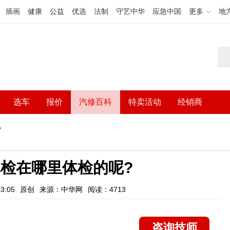
插画
健康
公益
优选
法制
守艺中华
应急中国
更多
地
选车
报价
汽修百科
特卖活动
经销商
?
检在哪里体检的呢?
3:05
原创
来源：中华网
阅读：4713
咨询技师