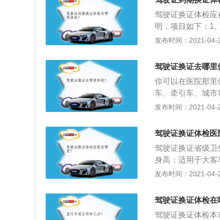
中心，选择期满换
驾驶证换证体检应
效驾驶证照片的，
明，项目如下：1
认真阅读期满换证
请大型客车、牵引
发布时间：2021-04-28
息确认页面，确认
5厘米以上；申请
邮寄两种方式。如
型客车、牵引车、
方式确认后，点击
驾驶证换证去哪里
驾车型的，两眼裸
后，获取手机短信
你可以在医院那里
4、上肢：双手拇
信息后提交。提交
车、牵引车、城市
能正常。
度，网办中心工作
米以上，申请准驾
发布时间：2021-04-28
引车、城市客车、
确视力达到对数视
驾驶证换证体检医
力达到对数视力表
驾驶证换证省级卫
米可辨别声源方向
身高：适用于大客
手指运动功能正常
于155厘米，适用
发布时间：2021-04-27
度不得大于5厘米
车、牵引车、城市
运动功能障碍。
型的，两眼裸视视
驾驶证换证体检在
盲，听：两耳分别
驾驶证换证体检本
每只手其他手指必