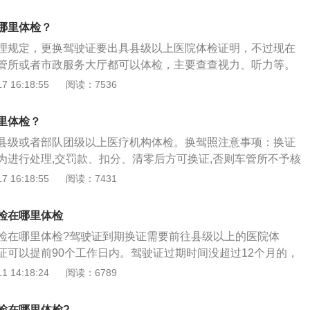
。（2）机动车驾驶证。（3）县级或者部队团级以上医疗机构
件的证明。属于申请驾驶残疾人专用小型自动挡载客汽车，应
哪里体检？
主管部门指定的专门医疗机构出具的有关身体条件的证明。
理规定，更换驾驶证要出具县级以上医院体检证明，不过现在
管所或者市政服务大厅都可以体检，主要查查视力、听力等。
资料：1、换证条件：驾驶证有效期结束前九十日内，向驾驶
 16:18:55
阅读：7536
所申请换证。2、换证所需材料：机动车驾驶人的身份证明、
级或者部队团级以上医疗机构出具的有关身体条件的证明、待
里体检？
期本人一寸白底彩色照片三张，在车管所换证窗口填写申请表
县级或者部队团级以上医疗机构体检。换驾照注意事项：换证
为进行处理,交罚款、扣分、清零后方可换证,否则车管所不予核
内,任何一个计分周期内得分达到12分的,有效期较长的驾照不
 16:18:55
阅读：7431
未满一年的,仍按正常程序办理换证；驾照期满一年以上不满三
但可以通过科目一考试补办驾照；驾照有效期超过三年,本许可证
检在哪里体检
换。驾照更新流程：可以选择车管所窗口办理和网上办理两种方
检在哪里体检?驾驶证到期换证需要前往县级以上的医院体
式都比较简单快捷,最后选择的还是看自己的需要。通过登陆交通
证可以提前90个工作日内。驾驶证过期时间没超过12个月的，
平台,完成网上驾照置换业务。根据操作指南,可以完成网上换证
。但是超过一年，但未满3年的，就要重新参加科目一的考试
 14:18:24
阅读：6789
就能拿到驾照。要是过期时间超过三年，那就需要重新报名考
证期满换证网上办理流程如下：1、登录12123官网，点击业务
检在哪里体检?