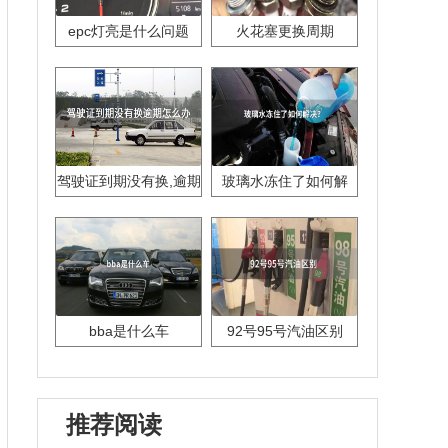
epc灯亮是什么问题
火花塞更换周期
驾驶证到期没有换,逾期
玻璃水冻住了如何解
怎么办??
决？
bba是什么车
92号95号汽油区别
推荐阅读