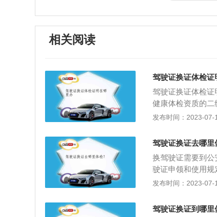
相关阅读
驾驶证换证体检证
驾驶证换证体检证
健康体检资质的二级
中心等。体检完毕
发布时间：2023-07-17
通管理部门办理换
项：驾驶机动车必
驾驶证换证去哪里
的准驾车型，一定
换驾驶证需要到公
自更改信息，遗失
驶证申领和使用规
表》，并提交以下
发布时间：2023-07-17
驾驶证；（三）当
明。换驾驶证体检
驾驶证换证到哪里
体条件”的体检标