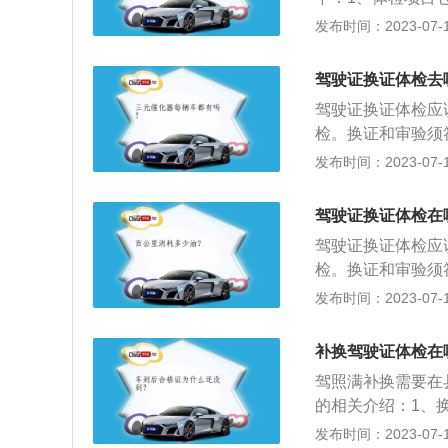
2、申请大型客车
发布时间：2023-07-17
为155厘米以上。
客车、牵引车、城
驾驶证换证体检去
车型，两眼裸视力
驾驶证换证体检应
检。换证和审验须
车、大型货车驾驶
发布时间：2023-07-17
本记分周期内记分
车、大型货车驾驶
驾驶证换证体检在
交通事故造成人员
驾驶证换证体检应
加审验教育的；申
检。换证和审验须
申请人身体条件符
车、大型货车驾驶
发布时间：2023-07-17
扣、吊销、注销或
本记分周期内记分
车、大型货车驾驶
补换驾驶证体检在
交通事故造成人员
驾照满补换需要在
加审验教育的；申
的相关介绍：1、
申请人身体条件符
日内，向机动车驾
发布时间：2023-07-17
扣、吊销、注销或