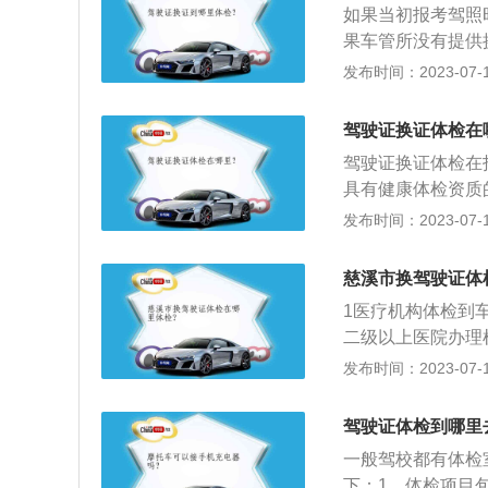
如果当初报考驾照
理人代理机动车驾
果车管所没有提供
务。代理人申请机
行体检，然后将身
发布时间：2023-07-17
人与代理人共同签
的扩展资料：驾驶
检的驾驶员须持本
一年以上三年以内
证申请表，贴近期
驾驶证换证体检在
照作废无法再换证
不漏项。5、对体
驾驶证换证体检在指
每个记分周期均未
具有健康体检资质
的十年有效期内，
中心等医疗机构办
发布时间：2023-07-17
定：根据道路交通
驾驶证；超过两年
慈溪市换驾驶证体
注销超过两年的人
1医疗机构体检到
有效期后不得驾驶
二级以上医院办理
驶机动车的处罚款
成，机动车驾驶证
发布时间：2023-07-17
的将依法追究刑事
不到检验的标准，
动车驾驶证到期换
驾驶证体检到哪里
每年向车辆管理所
一般驾校都有体检
下：1、体检项目