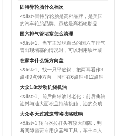
固特异轮胎什么档次
<&list>固特异轮胎是高档品牌，是美国
的汽车轮胎品牌。虽然是高档轮胎品
牌，但是中高低端的轮胎都有生产，这
国六排气管堵塞怎么清理
也是为了更好的开拓市场。
<&list>1、当车主发现自己的国六车排气
管出现堵塞的情况时，可以利用铁丝或
者是细棍，直接将杂物给取出来，如果
在家拿什么练方向盘
堵塞情况比较严重，也可以采取应急措
<&list>1、找一只平底锅，把两耳看作3
施。 <&list>2、直接利用木棍将所有的
点和9点钟方向，同时在6点钟和12点钟
杂物推到排气管里面的位置处，然后将
方向做一个标记。 <&list>2、双手握住
三元催化器拆解开，就可以将堵塞的东
大众1.8t发动机烧机油
平底锅两耳，然后往左打半圈、一圈、
西取出来。但如果是因为积碳过多引起
<&list>1、前后曲轴油封老化：前后曲轴
一圈半的练习，往右同样也要打相同的
的堵塞，就需要将三元催化器泡在草酸
油封与油大面积且持续接触，油的杂质
圈数。 <&list>3、最后强调要反复练
中进行清洗。 <&list>3、也可以利用清
和发动机内持续温度变化使其密封效果
习，这样就可以形成肌肉记忆，在真实
大众冬天过减速带咯吱咯吱响
洗剂对堵塞的情况得到解决，将清洗剂
逐渐减弱，导致渗油或漏油。<&list>2、
驾驶车辆时，不需要记忆也能打好方
放在燃油箱中，与燃油混合后，车辆启
<&list>1.转向器拉杆头有较大间隙，判
活塞间隙过大：积碳会使活塞环与缸体
向。
动时，就可以和汽油一起进入到燃烧
断间隙需要专用仪器和工具，车主本人
的间隙扩大，导致机油流入燃烧室中，