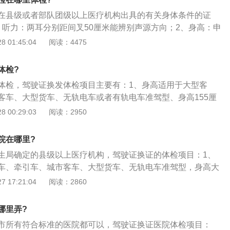
领驾驶证，进入期满换领驾驶证业务流程；2、对于不存在有
在县级或者部队团级以上医疗机构出具的有关身体条件的证
可按照系统提示引导，在线提交驾驶证证件照片后继续办理。
、听力：两耳分别距间叉50厘米能辨别声源方向；2、身高：申
业务须知后，点击阅读并同意，确认申告内容，进入驾驶人信
车、城市公交车、大型货车、无轨电车准驾车型的，身高为15
 01:45:04
阅读：4475
信息包括姓名、驾驶证号码、有效期等；3、可以选择自取或
中型客车准驾车型的，身高为150厘米以上；3、视力：申请大
自取则需选择自取网点，如邮寄则需填写收件地址；4、取件
城市公交车、中型客车、大型货车、无轨电车或者有轨电车准
下一步，进入期满换证提交页面，再次确认所填资料信息无误
体检?
视视力或者矫正视力达到对数视力表5.0以上，无红绿色盲；
验证码，核验通过后，点击提交按钮，完成期满换证业务申请
体检，驾驶证换发体检项目主要有：1、身高适用于大型客
指健全，每只手其他手指必须有三指健全，肢体和手指运动功
成功后，可以通过首页的网办进度功能随时查看业务办理进
客车、大型货车、无轨电车或者有轨电车准驾型、身高155厘
人员将在1个工作日内受理业务。
驶型中型客车，高度大于150cm；2、视力申请大型客车、牵
 00:29:03
阅读：2950
大型货车、无轨电车或者有轨电车准驾型，双眼裸眼视力或正
力表5.0以上，申请其他准驾车型的，两眼裸视视力或者矫正视
院在哪里?
4。9以上；3、辨色无红绿色盲，听力：两耳分别距叉子50厘
生局确定的县级以上医疗机构，驾驶证换证的体检项目：1、
；上肢手部拇指健全，手部其他手指必须有三指健全，肢体和
车、牵引车、城市客车、大型货车、无轨电车准驾型，身高大
；4、下肢运动功能正常，申请驾驶手动挡汽车，下肢不等长
于中型客车准驾型，身高大于150厘米；2、视力：申请大型客
 17:21:04
阅读：2860
，申请驾驶自动挡车，右下肢应完好，还有就是躯干和颈部无
公交车、中型客车、大型货车、无轨电车或者有轨电车准驾车
力或者矫正视力达到对数视力表5.0以上；3、辨色：无红绿
哪里弄?
距音叉50厘米，可辨别声源方向；4、上肢：手的拇指发声，
市所有符合标准的医院都可以，驾驶证换证医院体检项目：
须有三指健全，肢体和手指运动功能正常。