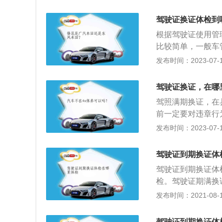
驾驶人的身份证明
出具的有关身体条
驾驶证换证体检到
当提交经省级卫生
根据驾驶证使用管
比较简单，一般车
以下是换证的相关
发布时间：2023-07-17
证核发地车辆管理
机动车驾驶证、县
驾驶证换证，在哪
更换的驾驶证、近
驾照满期换证，在
即可。
前一定要对违章行
发。在驾照有效期
发布时间：2023-07-17
予续签。驾照期满
年的,吊销驾照,
驾驶证到期换证体
将失效,且不能更
驾驶证到期换证体
式,其实这两种方
检。驾驶证期满换
安全综合服务管理
是可以照常办理的
发布时间：2021-08-11
业务。
换证，考试合格后
驾照。机动车驾驶
驾驶证到期换证体