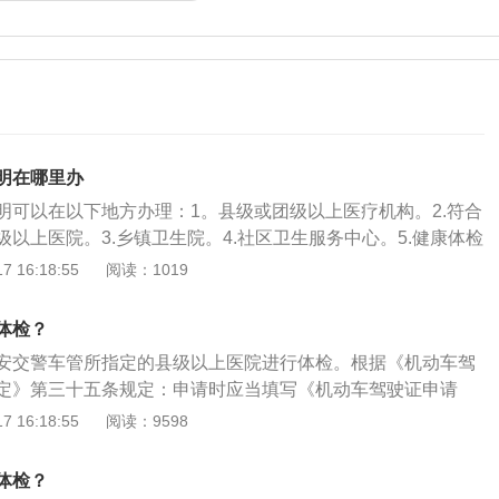
明在哪里办
明可以在以下地方办理：1。县级或团级以上医疗机构。2.符合
以上医院。3.乡镇卫生院。4.社区卫生服务中心。5.健康体检
后，携带机动车驾驶人身体状况证明，到车管所或公安机关交
 16:18:55
阅读：1019
证手续，一个工作日内即可完成。机动车驾驶证的使用注意事
须带驾驶证，没有驾驶证不能驾驶车辆。注意机动车驾驶证上
体检？
要按照准驾车型驾驶机动车。机动车驾驶证不得外借，不得私
安交警车管所指定的县级以上医院进行体检。根据《机动车驾
后应当及时补办。
定》第三十五条规定：申请时应当填写《机动车驾驶证申请
证明、凭证：（一）机动车驾驶人的身份证明；（二）机动车
 16:18:55
阅读：9598
地县级或者部队团级以上医疗机构出具的有关身体条件的证
注意事项如下：1、根据公安部28号令“申请机动车驾驶证的身
体检？
准，积极配合医师进行体格检查。2、机动车驾驶人可以委托代