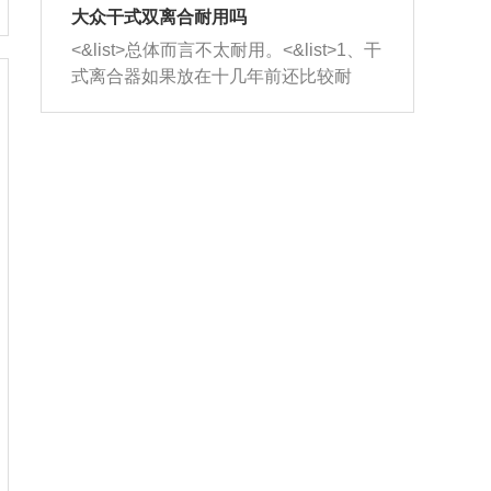
室，最后形成废气排出，就可以让三元
无法制作，需要将车辆送到修理厂或4s
造成烧机油。<&list>3、机油粘度。使用
大众干式双离合耐用吗
催化器得到清洗，排气管堵塞的情况就
店；<&list>2.车辆半轴套管防尘罩破
机油粘度过小的话，同样会有烧机油现
<&list>总体而言不太耐用。<&list>1、干
能够得到解决。
裂，破裂后会出现漏油现象，使半轴磨
象，机油粘度过小具有很好的流动性，
式离合器如果放在十几年前还比较耐
损严重，磨损的半轴容易损坏，产生异
容易窜入到气缸内，参与燃烧。<&list>
用，但是由于现在的汽车发动机动力输
响；<&list>3.稳定器的转向胶套和球头
4、机油量。机油量过多，机油压力过
出越来越高，使得干式离合器散热不足
老化，一般是使用时间过长造成的。解
大，会将部分机油压入气缸内，也会出
的缺陷也逐渐暴露出来。<&list>2、由于
决方法是更换新的质量好的转向橡胶套
现烧机油。<&list>5、机油滤清器堵塞：
干式双离合的工作环境暴露在空气中，
和球头。
会导致进气不畅，使进气压力下降，形
而离合器的散热也是通离合器罩上面的
成负压，使机油在负压的情况下吸入燃
几个小孔来进行散热。但是在行驶过程
烧室引起烧机油。<&list>6、正时齿轮或
中变速箱需要换挡，就不得不使得离合
链条磨损：正时齿轮或链条的磨损会引
器频繁工作。<&list>3、长时间的低速行
起气阀和曲轴的正时不同步。由于轮齿
驶以及过于频繁的启停，导致离合器的
或链条磨损产生的过量侧隙，使得发动
温度不断升高，而低速行驶时空气流动
机的调节无法实现：前一圈的正时和下
效率不高，无法将离合器中的热量有效
一圈可能就不一样。当气阀和活塞的运
的带走，导致离合器内部的温度不断升
动不同步时，会造成过大的机油消耗。
高，加速离合器的磨损。
解决方法：更换正时齿轮或链条。<&list
>7、内垫圈、进风口破裂：新的发动机
设计中，经常采用各种由金属和其他材