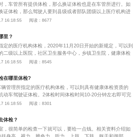
时，车管所有提供体检，那么换证体检也是在车管所进行。如
驶证的换证、补证、提交身体条件证明、延期办理和注销业
换证体检，那么驾驶人要到县级或者部队团级以上医疗机构进
动车驾驶证业务时，应当提交代理人的身份证明和机动车驾驶
体条件证明交到车管所，车管所会给一证回执。以下是驾驶证
 16:18:55
阅读：8677
字的《机动车驾驶证申请表》或者身体条件证明。3、参加体
证过期作废：时间规定过期不到一年，可以正常换证。过期期
人证件：驾驶证（正、副本）。认真如实填写驾驶员审验、换
，驾照注销，但可以通过考试科目一换证。过期三年以上，驾
一寸免冠照片一张。4、凭体检收费单进行体检，逐项检查，
哪里？
。领证时间：机动车驾驶人在机动车驾驶证的六年有效期内，
检结果有异议，由当地体检中心负责会诊、解释。
定的医疗机构体检，2020年11月20日开始的新规定，可以到
记满12分，换发十年有效期的机动车驾驶证；在机动车驾驶证
的二级以上医院，社区卫生服务中心，乡镇卫生院，健康体检
每个记分周期均未记满12分，换发长期有效的机动车驾驶证。
理机动车驾驶证体检。以下是驾驶证过期的注意事项：法律规
 16:18:55
阅读：8545
安全法规定，超过有效期一年以上未换证会被自动注销机动车
则需要通过科目一的考试后可恢复驾驶证的正常使用；如果被
检在哪里体检?
，则需要重新申领。失效驾照：需要特别注意的是驾驶证超过
车辆管理所指定的医疗机构体检，可以到具有健康体检资质的
机动车。驾照过期后驾车属于无证驾驶或被视为无证驾驶。驾
机动车驾驶证体检。2体检时间体检时间10-20分钟左右即可完
，可以并处15日以下拘留。对于发生人员伤亡等重大交通事故
体检是可以有效地检验驾驶人身体相关情况，3不达标准如达
 16:18:55
阅读：8301
责任。
将无法获得机动车驾驶人身体体检合格证明，也将无法办理机
证。4体检证明机动车驾驶证持有人年龄达到70岁之后，需要
去体检？
提交身体体检合格证明。
室，很简单的检查一下就可以，要给一点钱。相关资料介绍如
包括身高、视力、辨色力、听力、上肢、下肢、躯干和颈部。