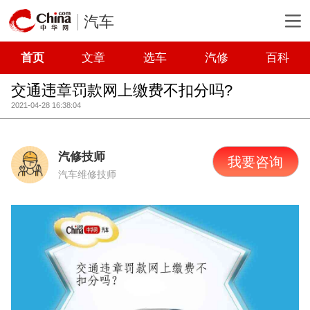
汽车
首页
文章
选车
汽修
百科
交通违章罚款网上缴费不扣分吗?
2021-04-28 16:38:04
汽修技师
我要咨询
汽车维修技师