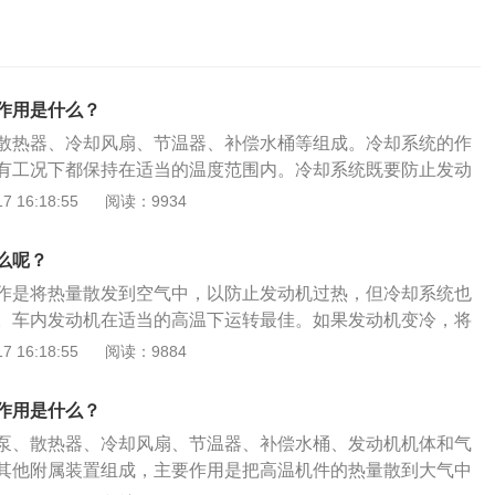
作用是什么？
散热器、冷却风扇、节温器、补偿水桶等组成。冷却系统的作
有工况下都保持在适当的温度范围内。冷却系统既要防止发动
冬季发动机过冷。冷却系统组成的具体介绍：水泵：对冷却液
 16:18:55
阅读：9934
却系统中循环流动。汽车发动机广泛采用离心式水泵。散热
水室及散热器芯等三部分构成。冷却液在散热器芯内流动，空
么呢？
过。热的冷却液由于向空气散热而变冷，冷空气则因为吸收冷
作是将热量散发到空气中，以防止发动机过热，但冷却系统也
升温，所以散热器是一个热交换器。冷却风扇：当风扇旋转时
。车内发动机在适当的高温下运转最佳。如果发动机变冷，将
过散热器，以增强散热器的散热能力，加速冷却液的冷却。节
低发动机效率，并排放更多污染物。因此，冷却系统的另一个
 16:18:55
阅读：9884
液流动路径的阀门。它根据冷却液温度的高低，打开或者关闭
热发动机并保持其恒定温度。冷却系统的主要功能：将热量散
的通道。补偿水桶：当冷却液受热膨胀时，部分冷却液流入补
发动机过热，但冷却系统还有其他重要作用。车内发动机在适
液降温时，部分冷却液又被吸回散热器，所以冷却液不会溢
作用是什么？
佳；如果发动机变冷，会加速部件磨损，降低发动机效率，排
泵、散热器、冷却风扇、节温器、补偿水桶、发动机机体和气
却系统的另一个重要功能是尽快预热发动机并使其保持恒定温
其他附属装置组成，主要作用是把高温机件的热量散到大气中