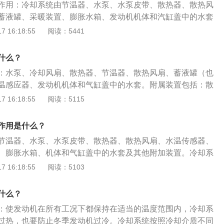
箱和散热器内会沉积水垢而影响散热，所以应定期进行清洗，
作用：冷却系统由节温器、水泵、水泵皮带、散热器、散热风
系内加入足够的清洗液，浸泡一段时间后，启动发动机以低中
蓄液罐、采暖装置、膨胀水箱、发动机机体和汽缸盖中的水套
，趁热放出清洗液，然后用清水冲净。
的作用：1、根据发动机的负荷、转速、温度变化，随时改变
 16:18:55
阅读：5441
发动机不同的工作部位给予不同的冷却强度；3、将发动机工作
发到空气中，并保证发动机在适宜的温度范围内进行工作。冷
什么？
动机过热，也要防止冬季发动机过冷。在发动机冷启动之后，
：水泵、冷却风扇、散热器、节温器、散热风扇、蓄液罐（也
发动机迅速升温，尽快达到正常的工作温度。
温感应器、发动机机体和气缸盖中的水套。附属装置包括：散
温器盖、水泵总成、上下水管、散热器补水壶、水泵皮带轮、
 16:18:55
阅读：5115
热网、三通、散热器支架等。泠却系统的作用除了防止发动机
要的作用就是使发动机尽快升温，并使其保持恒温。冷却系统
作用是什么？
可以分为风冷和水冷，汽车发动机上广泛采用的是水冷系统。
节温器、水泵、水泵皮带、散热器、散热风扇、水温传感器、
、膨胀水箱、机体和气缸盖中的水套及其他附加装置。冷却系
够根据发动机的负荷、转速、温度变化，随时改变冷却强度，
 16:18:55
阅读：5103
温并维持在正常温度；2、将发动机工作时所产生的热量散发
统既要防止发动机过热，也要防止冬季发动机过冷。在发动机
什么？
系统还要保证发动机迅速升温，尽快达到正常的工作温度。
：使发动机在所有工况下都保持在适当的温度范围内，冷却系
过热，也要防止冬季发动机过冷。冷却系统按照冷却介质不同