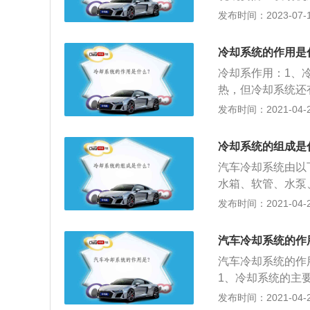
可以分为风冷和水
发布时间：2023-07-17
的装置称为风冷系
的装置称为水冷系
冷却系统的作用是
小，目前汽车发动
冷却系作用：1、
热，但冷却系统还
行状况最好。如果
发布时间：2021-04-28
且排放出更多污染
温，并使其保持恒
冷却系统的组成是
汽车冷却系统由以
水箱、软管、水泵
组成；2、冷却系
发布时间：2021-04-27
保持在适宜的温度
压，使之在冷却系
汽车冷却系统的作
改变流经散热器冷
汽车冷却系统的作
1、冷却系统的主
还有其他重要作用
发布时间：2021-04-27