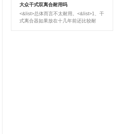
室，最后形成废气排出，就可以让三元
无法制作，需要将车辆送到修理厂或4s
造成烧机油。<&list>3、机油粘度。使用
大众干式双离合耐用吗
催化器得到清洗，排气管堵塞的情况就
店；<&list>2.车辆半轴套管防尘罩破
机油粘度过小的话，同样会有烧机油现
<&list>总体而言不太耐用。<&list>1、干
能够得到解决。
裂，破裂后会出现漏油现象，使半轴磨
象，机油粘度过小具有很好的流动性，
式离合器如果放在十几年前还比较耐
损严重，磨损的半轴容易损坏，产生异
容易窜入到气缸内，参与燃烧。<&list>
用，但是由于现在的汽车发动机动力输
响；<&list>3.稳定器的转向胶套和球头
4、机油量。机油量过多，机油压力过
出越来越高，使得干式离合器散热不足
老化，一般是使用时间过长造成的。解
大，会将部分机油压入气缸内，也会出
的缺陷也逐渐暴露出来。<&list>2、由于
决方法是更换新的质量好的转向橡胶套
现烧机油。<&list>5、机油滤清器堵塞：
干式双离合的工作环境暴露在空气中，
和球头。
会导致进气不畅，使进气压力下降，形
而离合器的散热也是通离合器罩上面的
成负压，使机油在负压的情况下吸入燃
几个小孔来进行散热。但是在行驶过程
烧室引起烧机油。<&list>6、正时齿轮或
中变速箱需要换挡，就不得不使得离合
链条磨损：正时齿轮或链条的磨损会引
器频繁工作。<&list>3、长时间的低速行
起气阀和曲轴的正时不同步。由于轮齿
驶以及过于频繁的启停，导致离合器的
或链条磨损产生的过量侧隙，使得发动
温度不断升高，而低速行驶时空气流动
机的调节无法实现：前一圈的正时和下
效率不高，无法将离合器中的热量有效
一圈可能就不一样。当气阀和活塞的运
的带走，导致离合器内部的温度不断升
动不同步时，会造成过大的机油消耗。
高，加速离合器的磨损。
解决方法：更换正时齿轮或链条。<&list
>7、内垫圈、进风口破裂：新的发动机
设计中，经常采用各种由金属和其他材