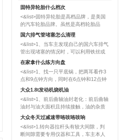
固特异轮胎什么档次
<&list>固特异轮胎是高档品牌，是美国
的汽车轮胎品牌。虽然是高档轮胎品
牌，但是中高低端的轮胎都有生产，这
国六排气管堵塞怎么清理
也是为了更好的开拓市场。
<&list>1、当车主发现自己的国六车排气
管出现堵塞的情况时，可以利用铁丝或
者是细棍，直接将杂物给取出来，如果
在家拿什么练方向盘
堵塞情况比较严重，也可以采取应急措
<&list>1、找一只平底锅，把两耳看作3
施。 <&list>2、直接利用木棍将所有的
点和9点钟方向，同时在6点钟和12点钟
杂物推到排气管里面的位置处，然后将
方向做一个标记。 <&list>2、双手握住
三元催化器拆解开，就可以将堵塞的东
大众1.8t发动机烧机油
平底锅两耳，然后往左打半圈、一圈、
西取出来。但如果是因为积碳过多引起
<&list>1、前后曲轴油封老化：前后曲轴
一圈半的练习，往右同样也要打相同的
的堵塞，就需要将三元催化器泡在草酸
油封与油大面积且持续接触，油的杂质
圈数。 <&list>3、最后强调要反复练
中进行清洗。 <&list>3、也可以利用清
和发动机内持续温度变化使其密封效果
习，这样就可以形成肌肉记忆，在真实
大众冬天过减速带咯吱咯吱响
洗剂对堵塞的情况得到解决，将清洗剂
逐渐减弱，导致渗油或漏油。<&list>2、
驾驶车辆时，不需要记忆也能打好方
放在燃油箱中，与燃油混合后，车辆启
<&list>1.转向器拉杆头有较大间隙，判
活塞间隙过大：积碳会使活塞环与缸体
向。
动时，就可以和汽油一起进入到燃烧
断间隙需要专用仪器和工具，车主本人
的间隙扩大，导致机油流入燃烧室中，