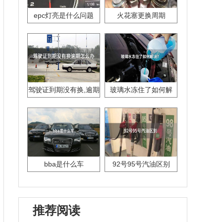
epc灯亮是什么问题
火花塞更换周期
驾驶证到期没有换,逾期
玻璃水冻住了如何解
怎么办??
决？
bba是什么车
92号95号汽油区别
推荐阅读