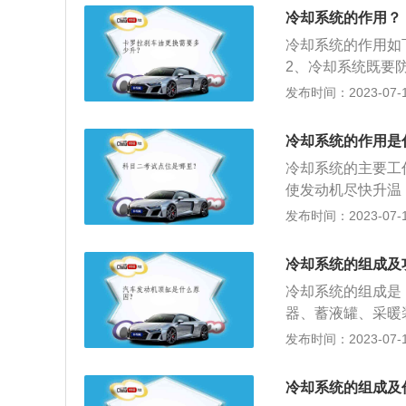
节温器、冷却液温
冷却系统的作用？
系统的工作原理是
冷却系统的作用如
液进入到大循环，
2、冷却系统既要
更多资料如下：1
发布时间：2023-07-17
装备业中，冷却系
寿命，也是易被忽
冷却系统的作用是
产生的热量。
冷却系统的主要工
使发动机尽快升温
质不同可以分为风
发布时间：2023-07-17
行冷却的装置称为
行冷却的装置称为
冷却系统的组成及
噪音小，目前汽车
冷却系统的组成是
水的选用：应选用
器、蓄液罐、采暖
冻液。（2）留心
却系统的功用有：
发布时间：2023-07-17
泵、风扇旋转有摆
强度，保证发动机
查是否缺水，若缺
量散发到空气中。
动机工作温度过高
冷却系统的组成及
上广泛采用的是水