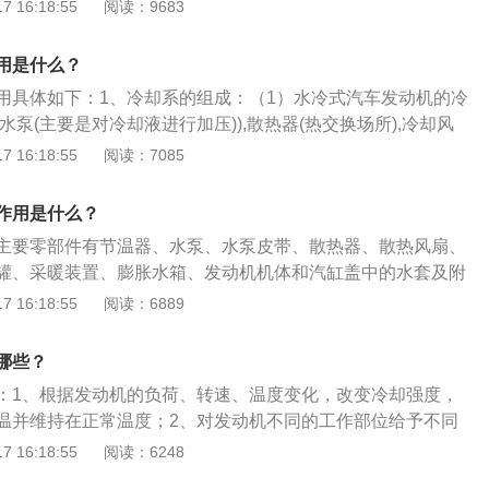
却系统的部分介绍：组成部分：水泵：水泵是冷却系统核心部
 16:18:55
阅读：9683
游戏起来。节温器：节温器的作用就是来区别大小循环，让发
到理想状态。水温传感器：水温传感器大多数装在发动机出水
用是什么？
控制的一个依据。水箱：水箱里储存大量冷却液，是发动机与
用具体如下：1、冷却系的组成：（1）水冷式汽车发动机的冷
。水箱风扇：当水温达到一定温度，模块就会控制电子扇的工
水泵(主要是对冷却液进行加压)),散热器(热交换场所),冷却风
管的连接就不会有冷却系统。作用：冷却系统的作用，是把高
置(百叶窗,节温器，风扇离合器等),补偿水桶,发动机机体和气
 16:18:55
阅读：7085
大气中去以保持发动机在正常温度下工作水冷却系一般由发动
机(第二个散热器，可以使能源得到充分利用)等。（2）汽车发动
器风扇节温器水温表和放水开关等机件组成。
成包括：气缸盖散热片，缸体散热片，风扇及皮带轮，气缸导
作用是什么？
系的功用：发动机冷却系统的功用主要在于维持发动机在各种
主要零部件有节温器、水泵、水泵皮带、散热器、散热风扇、
的温度下工作。不仅要保证发动机不能过热，也要保证在冬季
罐、采暖装置、膨胀水箱、发动机机体和汽缸盖中的水套及附
。从而保证发动机工作可靠，使之具有良好的动力性，经济
关于冷却系统作用的相关介绍：1、合理变化：是能够根据发
 16:18:55
阅读：6889
、温度变化，随时改变冷却强度，保证发动机迅速升温并维持
合理范围：对发动机不同的工作部位给予不同的冷却强度，将
哪些？
生的热量散发到空气中，并保证发动机在最适宣的温度范围内
：1、根据发动机的负荷、转速、温度变化，改变冷却强度，
理运作：冷却系统既要防止发动机过热，也要防止冬季发动机
温并维持在正常温度；2、对发动机不同的工作部位给予不同
启动之后，冷却系统还要保证发动机迅速升温，尽快达到正常
将发动机工作时所产生的热量散发到空气中，保证发动机在适
 16:18:55
阅读：6248
行工作。冷却系统的主要组成是：散热器、冷却风扇、水泵、