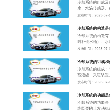
用一定时间后，水
冷却系统的组成及
清洗方法是在冷却
扇、水温传感器、
速运转一定时间后
等组成。冷却系统
发布时间：2023-07-17
冷却强度；2、对
时所产生的热量散
冷却系统的构造是
却系统既要防止发
冷却系统的构造有
冷却系统还要保证
叫补偿水桶）、水
热器、上护板、节
发布时间：2023-07-17
散热器风扇叶、散
过热，还有一个重
冷却系统的组成和
按照冷却介质不同
冷却系统的组成：
蓄液罐、采暖装置
统的作用：1、能
发布时间：2023-07-17
保证发动机迅速升
到空气中。冷却系
冷却系统的功能是
冷启动之后，冷却
冷却系统的功能是
统既要防止发动机