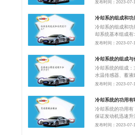
去。以下是关于冷
发布时间：2023-07-17
件，水泵让冷却液
动机的温度快速达
冷却系的组成和功
口处，作为喷油量
冷却系的组成和功
外界热交换的媒介
却系统基本组成有:
作。水管：没有水
扇，冷却强度调节装
发布时间：2023-07-17
温机件的热量散到
缸中的水套,暖风
机的水套水泵散热
机风冷却系统的组
冷却系统的组成与
流罩等。2、冷却
冷却系统的组成：
条件下均在最适宜
水温传感器、蓄液
时发动机不能过冷
加装置等。以下是
发布时间：2023-07-17
性。
动机的负荷、转速
在正常温度。2、
冷却系统的功用有
发动机工作时所产
冷却系统的功用有
进行工作。3、合
保证发动机迅速升
过冷，在发动机冷
的冷却强度；3、
发布时间：2023-07-17
的工作温度。
宣的温度范围内进