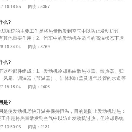
冷。如果把发动机中高温零件的热量直接散入大气而进行冷却
 16:18:55
阅读：5057
统，而把这些热量先传给冷却水，然后再散入大气而进行冷却
统。由于水冷系统冷却均匀，效果好，而且发动机运转噪音
什么?
机上广泛采用的是水冷系统。
冷却系统的主要工作是将热量散发到空气中以防止发动机过
有其他重要作用；2、汽车中的发动机在适当的高温状态下运
发动机变冷，就会加快组件的磨损，从而使发动机效率降低并
 16:34:04
阅读：3769
物；3、因此，冷却系统的另一重要作用是使发动机尽快升
温；
什么?
下这些部件组成：1、发动机冷却系由散热器盖、散热器、贮
、风扇、调温器（节温器）、缸体和缸盖及进气歧管的水道等
的功用是使发动机在任何工作状态下都得到适度的冷却，从而
 15:18:04
阅读：2406
（冷却液温度）下工作；3、水泵的功用是对发动机冷却液加
中循环流动。节温器的功用是根据发动机冷却液的温度，自动
用是?
却液的流量，以此来调整冷却系的冷却强度。
用是使发动机尽快升温并保持恒温，目的是防止发动机过热：
要工作是将热量散发到空气中以防止发动机过热，但冷却系统
；2、汽车中的发动机在适当的高温状态下运行状况最好；3、
 10:50:03
阅读：2131