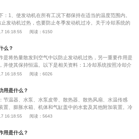
度表、水套、水管、冷却液膨胀箱和冷却液温度传感器。冷却
：当发动机温度上升，发动机水循环节温器打开，发动机冷却
下：1、使发动机在所有工况下都保持在适当的温度范围内。
发动机驱动冷却风扇转动进行发动机散热。
防止发动机过热，也要防止冬季发动机过冷。关于冷却系统的
、冷却系统按照冷却介质不同可以分为风冷和水冷。2、在机电
 16:18:55
阅读：6150
统是极其重要的一环。关乎被冷却机电装置的安全运行和使用
视处于薄弱的一环。3、冷却系统的功用是带走引擎因燃烧所
什么？
作是将热量散发到空气中以防止发动机过热，另一重要作用是
，并使其保持恒温。以下是相关资料：1.冷却系统按照冷却介
冷和水冷。如果把发动机中高温零件的热量直接散入大气而进
 16:18:55
阅读：6026
风冷系统。2.把这些热量先传给冷却水，然后再散入大气而进
水冷系统。由于水冷系统冷却均匀，效果好，而且发动机运转
功用是什么？
发动机上广泛采用的是水冷系统。3.冷却系统的保养（1）冷却
：节温器、水泵、水泵皮带、散热器、散热风扇、水温传感
硬度低的河水，如井水，应进行煮沸软化后再用，最好使用防
装置、膨胀水箱、机体和气缸盖中的水套及其他附加装置。冷
各部技术状态：如发现散热器漏水，应进行修理，若发现水
1、能够根据发动机的负荷、转速、温度变化，随时改变冷却
 16:18:55
阅读：5643
动或发生异响时，应及时修复。如发现发动机过热，应及时检
迅速升温并维持在正常温度；2、将发动机工作时所产生的热
水应停机。待降温后添足冷却水。若节温器工作不正常引起发
冷却系统按照冷却介质不同可以分为风冷和水冷，汽车发动机
过低时，应及时修复或更换。（3）定期清洗水垢：发动机使
作用是什么？
冷系统。