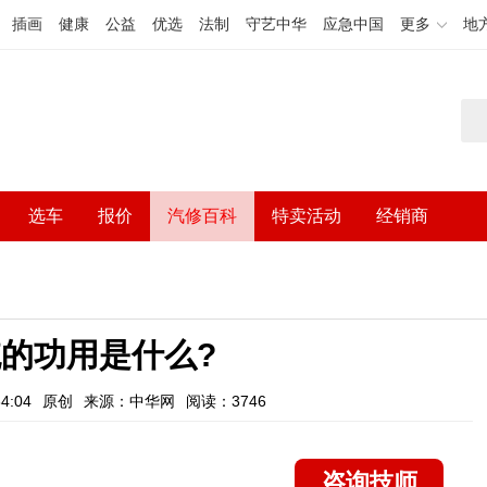
插画
健康
公益
优选
法制
守艺中华
应急中国
更多
地
选车
报价
汽修百科
特卖活动
经销商
的功用是什么?
4:04
原创
来源：中华网
阅读：3746
咨询技师