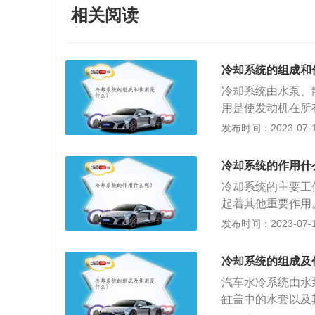
相关阅读
冷却系统的组成和
冷却系统由水泵、
用是使发动机在所
机过热，也要防止
发布时间：2023-07-17
加压，保证其在冷
器：由进水室、出
冷却系统的作用什
气在散热器芯外通
冷却系统的主要工
却液散出的热量而
起着其他重要作用
吸进空气，使其通
加速部件磨损，降
发布时间：2023-07-17
温器：是控制冷却
重要作用是尽快加
冷却液通向散热器
发到空气中以防止
偿水桶；而当冷却
冷却系统的组成及
当的高温下运行最
失。
汽车水冷系统由水
放更多污染物；冷
缸盖中的水套以及
度。