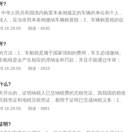
了税费，给予完税证明作为凭证。机动车辆开具完税证明之
开?
的相关手续去办理上牌，如果缺少完税证明是不可以去办理
、中华人民共和国境内购置本条例规定的车辆的单位和个人，
税人，应当依照本条例缴纳车辆购置税；2、车辆购置税的征
摩托车、电车、挂车、农用运输车。纳税人应当持主管税务机
 16:28:05
阅读：4030
或者免税证明，向公安机关车辆管理机构办理车辆登记注册手
买自用应税车辆的，应当自购买之日起60日内申报纳税；进口
开?
应当自进口之日起60日内申报纳税；4、自产、受赠、获奖或
的方法：1、车船税是属于国家强制的费用，车主必须缴纳。
并自用应税车辆的，应当自取得之日起60日内申报纳税。车辆
车船税是会产生相应的滞纳金和罚款，并且不能通过年审；
次缴清；
纳车船税是很有必要的。完税证明是税务机关开出的，证明纳
 16:28:05
阅读：3833
完税凭证；3、办理车船税完税证明只需去当地地税局缴税，
船税完税证明。
什么?
关开出的，证明纳税人已交纳税费的完税凭证。因我国的税收
完税凭证和地税完税凭证，都用于证明已完成纳税义务：1、
在中华人民共和国境内的车辆、船舶的所有人或者管理人按照
 16:28:05
阅读：3881
税法应缴纳的一种税；2、从2007年7月1日开始，有车族需
纳车船税；3、2018年8月1日，财政部、税务总局、工业和
证明?
输部下发《关于节能新能源车船享受车船税优惠政策的通