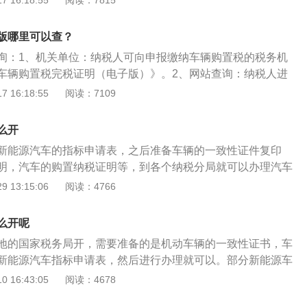
 16:18:55
阅读：7815
月”;将车船税的纳税地点由“省级人民政府指定”改为“车船的登
所在地”。2、完善了税收优惠：除保留原《车船税暂行条例》
版哪里可以查？
、直辖市人民政府可以对公共交通车船给予定期减免税优惠
询：1、机关单位：纳税人可向申报缴纳车辆购置税的税务机
约能源、使用新能源的车船减免税等税收优惠。3、优化了税
车辆购置税完税证明（电子版）》。2、网站查询：纳税人进
了大排量乘用车的税负，排量越大税额越高；二是对挂车按相
局网站，实名登录电子税务局进行网上查验等。3、具体路径
 16:18:55
阅读：7109
税额的50%计算应纳税额；三是大幅增加了游艇的税负。
首页>我要查询>证明信息查询，在证明种类下拉框选择“车购税
车辆的车架号，点击查询即可。
么开
新能源汽车的指标申请表，之后准备车辆的一致性证件复印
明，汽车的购置纳税证明等，到各个纳税分局就可以办理汽车
能源汽车是采用非常规的车用燃料作为动力来源的汽车，主要
 13:15:06
阅读：4766
车混合动力汽车等，对环境较为友好。目前在我国市场上出售
部分为混合动力汽车和纯电动汽车，纯电动汽车是采用蓄电池
么开呢
，通过蓄电池向电动机提供电能，驱动电动机运转，从而使汽
地的国家税务局开，需要准备的是机动车辆的一致性证书，车
汽车是燃料燃烧和电动机共同提供动能的一款汽车，达到节能
新能源汽车指标申请表，然后进行办理就可以。部分新能源车
税的，只需要携带证件到国税机关开出证明就可以，然后携带
 16:43:05
阅读：4678
所办理登记手续。完税证明是由税务机关所开出的，证明纳税