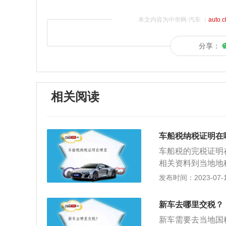
本文内容为中华网·汽车（
auto.
分享：
相关阅读
车船税纳税证明在
车船税的完税证明
相关资料到当地地
在车主投保交强险
发布时间：2023-07-17
如果是通过网站缴
变化如下：1、调
新车去哪里交税？
的纳税义务发生时
新车需要去当地国
期的当月”调整为“