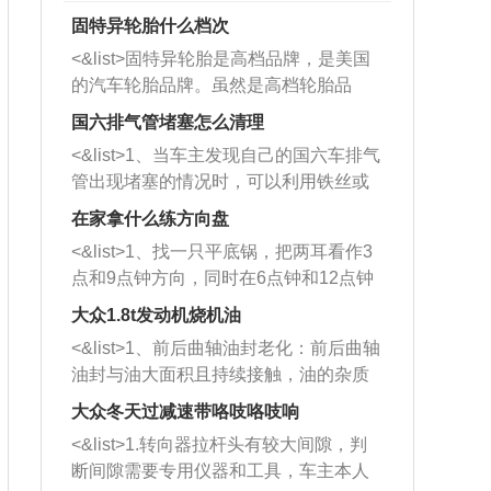
固特异轮胎什么档次
<&list>固特异轮胎是高档品牌，是美国
的汽车轮胎品牌。虽然是高档轮胎品
牌，但是中高低端的轮胎都有生产，这
国六排气管堵塞怎么清理
也是为了更好的开拓市场。
<&list>1、当车主发现自己的国六车排气
管出现堵塞的情况时，可以利用铁丝或
者是细棍，直接将杂物给取出来，如果
在家拿什么练方向盘
堵塞情况比较严重，也可以采取应急措
<&list>1、找一只平底锅，把两耳看作3
施。 <&list>2、直接利用木棍将所有的
点和9点钟方向，同时在6点钟和12点钟
杂物推到排气管里面的位置处，然后将
方向做一个标记。 <&list>2、双手握住
三元催化器拆解开，就可以将堵塞的东
大众1.8t发动机烧机油
平底锅两耳，然后往左打半圈、一圈、
西取出来。但如果是因为积碳过多引起
<&list>1、前后曲轴油封老化：前后曲轴
一圈半的练习，往右同样也要打相同的
的堵塞，就需要将三元催化器泡在草酸
油封与油大面积且持续接触，油的杂质
圈数。 <&list>3、最后强调要反复练
中进行清洗。 <&list>3、也可以利用清
和发动机内持续温度变化使其密封效果
习，这样就可以形成肌肉记忆，在真实
大众冬天过减速带咯吱咯吱响
洗剂对堵塞的情况得到解决，将清洗剂
逐渐减弱，导致渗油或漏油。<&list>2、
驾驶车辆时，不需要记忆也能打好方
放在燃油箱中，与燃油混合后，车辆启
<&list>1.转向器拉杆头有较大间隙，判
活塞间隙过大：积碳会使活塞环与缸体
向。
动时，就可以和汽油一起进入到燃烧
断间隙需要专用仪器和工具，车主本人
的间隙扩大，导致机油流入燃烧室中，