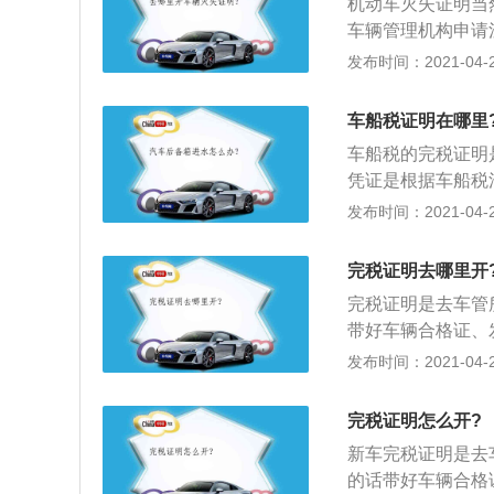
机动车灭失证明当
知》，要求对符合
车辆管理机构申请
收车船税；
机动车行驶证、车
发布时间：2021-04-28
注销登记了，这个
车船税证明在哪里
车船税的完税证明
凭证是根据车船税
务的保险机构为机
发布时间：2021-04-27
税，并出具代收税
在机动车交通事故
完税证明去哪里开
作为代收车船税税
完税证明是去车管
税务机关颁发。也
带好车辆合格证、
国家有着明确的条
纳车辆购置税，领
发布时间：2021-04-27
责任强制保险的保
纳税人交纳车辆购
另有规定外，扣缴
依据。根据政策规
要，可以持注明已
完税证明怎么开?
车辆管理机构办理
新车完税证明是去
不得办理车辆登记
的话带好车辆合格
便于车辆通行公路