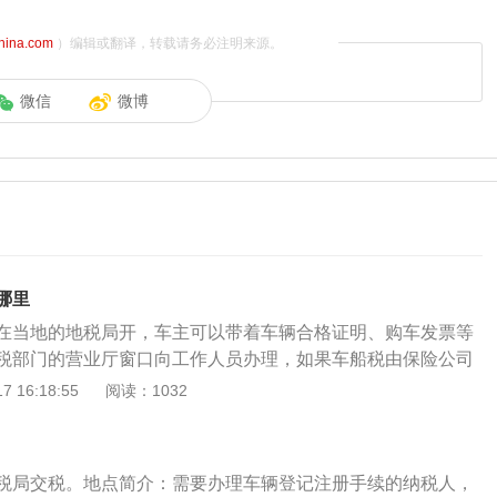
china.com
）编辑或翻译，转载请务必注明来源。
微信
微博
哪里
在当地的地税局开，车主可以带着车辆合格证明、购车发票等
税部门的营业厅窗口向工作人员办理，如果车船税由保险公司
的时候代收代缴，车主可以到投保的保险公司去查询车船税，
 16:18:55
阅读：1032
纳税款，那么也是可以到地税机关办理完税证明。车船税标准
整了纳税时间和地点：《中华人民共和国车船税法》将车船税
间“由车船管理部门核发的车船登记证书或者行驶证书所记载日
税局交税。地点简介：需要办理车辆登记注册手续的纳税人，
取得车船所有权或管理权的当月”;将车船税的纳税地点由“省级人