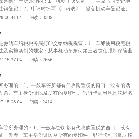
然是到车管所办理的：1、机动车灭失的，车主应当向登记地
标准的新能源车船免征车船税，对符合标准的节能汽车减半征
注销登记；2、申请时填写《申请表》，提交机动车登记证、
主身份证明、机动车灭失证明；3、资料齐全后就可以去办理
 06:41:04
阅读：3389
还是比较简单的。
?
是缴纳车船税税务局打印交给纳税税票：1、车船使用税完税
法及实施条例的规定：从事机动车奈何第三者责任强制保险业
动车车船税的扣缴义务人，应当在收取保险费时依法代收车船
 15:37:04
阅读：2656
款凭证；2、机动车车船税扣缴义务人在代收车船税时，应当
责任强制保险的保险单以及保费发票上注明已收税款的信息，
?
款凭证；3、车船使用税完税证明，可以去税务机关缴纳，由
所办理的：1、一般车管所都有代收购置税的窗口，没有的话
可以再保险机构缴纳，由保险机构开具保险单上面注明。对此
发票、车主身份证以及所有的复印件、银行卡到当地国税局缴
文规定：“扣缴义务人在代收车船税时，应当在机动车交通事故
取车辆购置税完税证明，一般是只能刷卡不收现金；2、既是
 15:08:04
阅读：2414
险单上注明已收税款的信息，作为纳税人完税的证明；4、除
置税的完税依据，也是作为车辆管理部门办理车辆牌照的主要
义务人不再给纳税人开具代扣代收税款凭证。纳税人如有需
定，纳税人应当持主管税务机关出具的完税证明，向公安机关
收税款信息的保险单，到主管地方税务机关开具完税凭证。
车辆登记注册手续；没有完税证明的，公安机关车辆管理机构
车管所办理的：1、一般车管所都有代收购置税的窗口，没有
注册手续；3、便于携带，是车辆通行公路的合法证明之一，
证、发票、车主身份证以及所有的复印件、银行卡到当地国税
和税务机关稽查车辆缴（免）税时查验；4、是核发车辆购置