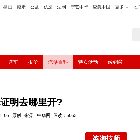
插画
健康
公益
优选
法制
守艺中华
应急中国
更多
地
选车
报价
汽修百科
特卖活动
经销商
证明去哪里开?
8:05
原创
来源：中华网
阅读：5063
咨询技师