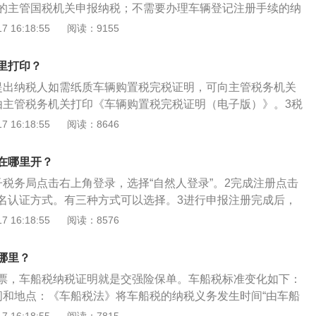
的主管国税机关申报纳税；不需要办理车辆登记注册手续的纳
“车船的登记地或扣缴义务人所在地”。2、完善了税收优惠：除保
在地的主管国税机关申报纳税。交税所需材料：纳税人身份证
 16:18:55
阅读：9155
条例》规定的省、自治区、直辖市人民政府可以对公共交通车
、车辆价格证明、税务机关需要提供的其他资料。很多汽车4s
优惠外，还增加了对节约能源、使用新能源的车船减免税等税
的代缴服务，让车主拿到车和保险生效之后就可以立即上路，
了税负结构：一是增加了大排量乘用车的税负，排量越大税额
里打印？
辆手续问题。
按相同整备质量的货车税额的50%计算应纳税额；三是大幅增
提出纳税人如需纸质车辆购置税完税证明，可向主管税务机关
由主管税务机关打印《车辆购置税完税证明（电子版）》。3税
自行通过本省（自治区、直辖市和计划单列市）电子税务局等
 16:18:55
阅读：8646
询和打印。
在哪里开？
子税务局点击右上角登录，选择“自然人登录”。2完成注册点击
名认证方式。有三种方式可以选择。3进行申报注册完成后，
车购税，进入申报流程。
 16:18:55
阅读：8576
哪里？
票，车船税纳税证明就是交强险保单。车船税标准变化如下：
间和地点：《车船税法》将车船税的纳税义务发生时间“由车船
船登记证书或者行驶证书所记载日期的当月”调整为“取得车船