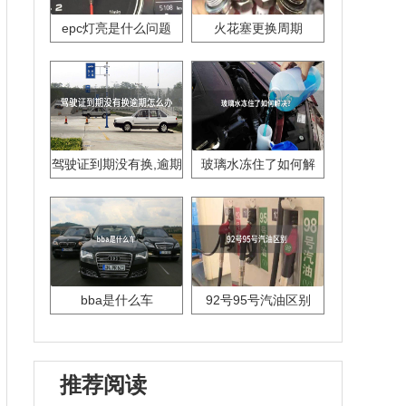
epc灯亮是什么问题
火花塞更换周期
驾驶证到期没有换,逾期
玻璃水冻住了如何解
怎么办??
决？
bba是什么车
92号95号汽油区别
推荐阅读