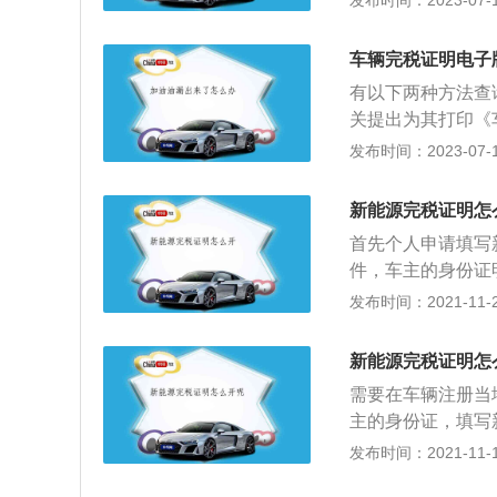
发布时间：2023-07-17
所有权或管理权的当
记地或扣缴义务人
车辆完税证明电子
规定的省、自治区
有以下两种方法查
外，还增加了对节
关提出为其打印《
负结构：一是增加
入所在省份的税务
发布时间：2023-07-17
同整备质量的货车
如下：电子税务局
完税证明”，输入
新能源完税证明怎
首先个人申请填写
件，车主的身份证
的完税证明了。新
发布时间：2021-11-29
包括燃料电池，汽
的新能源汽车，大
新能源完税证明怎
作为动力源的汽车
需要在车辆注册当
车运行。混合动力
主的身份证，填写
环保的效果。
型是可以免交购置
发布时间：2021-11-10
着证明到车辆管理