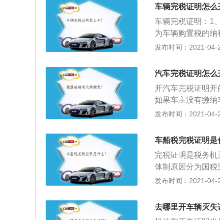
人已经合法的缴纳
车辆完税证明怎么
后，可以携带车辆
车辆完税证明：1
的。
为车辆购置税的纳
收范围包括汽车、
发布时间：2021-04-28
关出具的完税证明
续；3、纳税人购
汽车完税证明怎么
自用应税车辆的，
开汽车完税证明开
者以其他方式取得
如果车主没有缴纳
购置税税款应当一
2、因此，及时缴
发布时间：2021-04-28
税人已交纳税费的
税务局就会出具车
车船税完税证明是
完税证明是税务机
体制原因分为国税
所谓车船税，是指
发布时间：2021-04-28
中华人民共和国车船
要在投保交强险时缴
去哪里开车辆灭失
信息化部、交通运