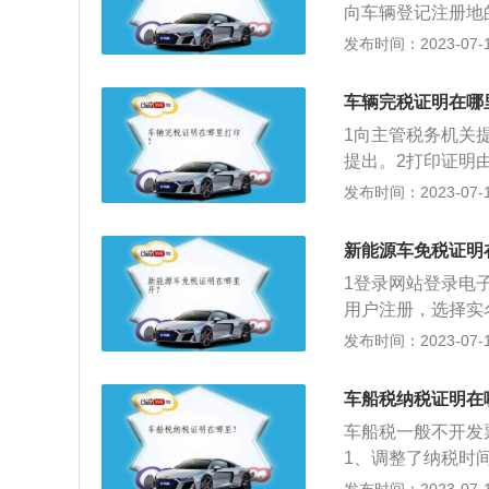
向车辆登记注册地
民政府指定”改为
税人，向纳税人所
发布时间：2023-07-17
留原《车船税暂行
明、车辆合格证明
船给予定期减免税
店也提供了购置税
收优惠。3、优化
车辆完税证明在哪
无需担心任何的车
越高；二是对挂车
1向主管税务机关
加了游艇的税负。
提出。2打印证明
务局平台查询亦可
发布时间：2023-07-17
官方互联网平台查
新能源车免税证明
1登录网站登录电
用户注册，选择实
在办税栏目下选择
发布时间：2023-07-17
车船税纳税证明在
车船税一般不开发
1、调整了纳税时
管理部门核发的车