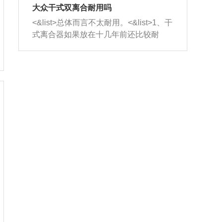
室，最后形成废气排出，就可以让三元
无法制作，需要将车辆送到修理厂或4s
造成烧机油。<&list>3、机油粘度。使用
大众干式双离合耐用吗
催化器得到清洗，排气管堵塞的情况就
店；<&list>2.车辆半轴套管防尘罩破
机油粘度过小的话，同样会有烧机油现
<&list>总体而言不太耐用。<&list>1、干
能够得到解决。
裂，破裂后会出现漏油现象，使半轴磨
象，机油粘度过小具有很好的流动性，
式离合器如果放在十几年前还比较耐
损严重，磨损的半轴容易损坏，产生异
容易窜入到气缸内，参与燃烧。<&list>
用，但是由于现在的汽车发动机动力输
响；<&list>3.稳定器的转向胶套和球头
4、机油量。机油量过多，机油压力过
出越来越高，使得干式离合器散热不足
老化，一般是使用时间过长造成的。解
大，会将部分机油压入气缸内，也会出
的缺陷也逐渐暴露出来。<&list>2、由于
决方法是更换新的质量好的转向橡胶套
现烧机油。<&list>5、机油滤清器堵塞：
干式双离合的工作环境暴露在空气中，
和球头。
会导致进气不畅，使进气压力下降，形
而离合器的散热也是通离合器罩上面的
成负压，使机油在负压的情况下吸入燃
几个小孔来进行散热。但是在行驶过程
烧室引起烧机油。<&list>6、正时齿轮或
中变速箱需要换挡，就不得不使得离合
链条磨损：正时齿轮或链条的磨损会引
器频繁工作。<&list>3、长时间的低速行
起气阀和曲轴的正时不同步。由于轮齿
驶以及过于频繁的启停，导致离合器的
或链条磨损产生的过量侧隙，使得发动
温度不断升高，而低速行驶时空气流动
机的调节无法实现：前一圈的正时和下
效率不高，无法将离合器中的热量有效
一圈可能就不一样。当气阀和活塞的运
的带走，导致离合器内部的温度不断升
动不同步时，会造成过大的机油消耗。
高，加速离合器的磨损。
解决方法：更换正时齿轮或链条。<&list
>7、内垫圈、进风口破裂：新的发动机
设计中，经常采用各种由金属和其他材