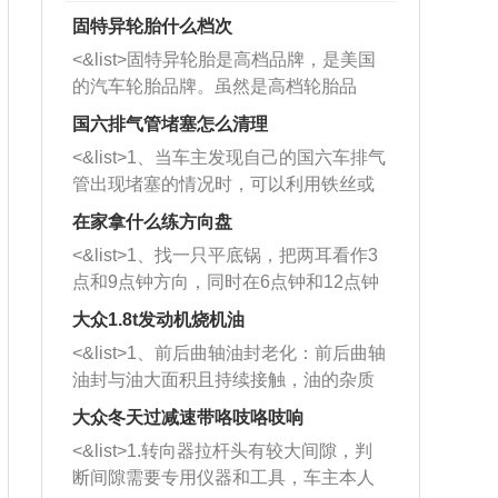
固特异轮胎什么档次
<&list>固特异轮胎是高档品牌，是美国
的汽车轮胎品牌。虽然是高档轮胎品
牌，但是中高低端的轮胎都有生产，这
国六排气管堵塞怎么清理
也是为了更好的开拓市场。
<&list>1、当车主发现自己的国六车排气
管出现堵塞的情况时，可以利用铁丝或
者是细棍，直接将杂物给取出来，如果
在家拿什么练方向盘
堵塞情况比较严重，也可以采取应急措
<&list>1、找一只平底锅，把两耳看作3
施。 <&list>2、直接利用木棍将所有的
点和9点钟方向，同时在6点钟和12点钟
杂物推到排气管里面的位置处，然后将
方向做一个标记。 <&list>2、双手握住
三元催化器拆解开，就可以将堵塞的东
大众1.8t发动机烧机油
平底锅两耳，然后往左打半圈、一圈、
西取出来。但如果是因为积碳过多引起
<&list>1、前后曲轴油封老化：前后曲轴
一圈半的练习，往右同样也要打相同的
的堵塞，就需要将三元催化器泡在草酸
油封与油大面积且持续接触，油的杂质
圈数。 <&list>3、最后强调要反复练
中进行清洗。 <&list>3、也可以利用清
和发动机内持续温度变化使其密封效果
习，这样就可以形成肌肉记忆，在真实
大众冬天过减速带咯吱咯吱响
洗剂对堵塞的情况得到解决，将清洗剂
逐渐减弱，导致渗油或漏油。<&list>2、
驾驶车辆时，不需要记忆也能打好方
放在燃油箱中，与燃油混合后，车辆启
<&list>1.转向器拉杆头有较大间隙，判
活塞间隙过大：积碳会使活塞环与缸体
向。
动时，就可以和汽油一起进入到燃烧
断间隙需要专用仪器和工具，车主本人
的间隙扩大，导致机油流入燃烧室中，