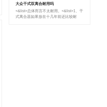
室，最后形成废气排出，就可以让三元
无法制作，需要将车辆送到修理厂或4s
造成烧机油。<&list>3、机油粘度。使用
大众干式双离合耐用吗
催化器得到清洗，排气管堵塞的情况就
店；<&list>2.车辆半轴套管防尘罩破
机油粘度过小的话，同样会有烧机油现
<&list>总体而言不太耐用。<&list>1、干
能够得到解决。
裂，破裂后会出现漏油现象，使半轴磨
象，机油粘度过小具有很好的流动性，
式离合器如果放在十几年前还比较耐
损严重，磨损的半轴容易损坏，产生异
容易窜入到气缸内，参与燃烧。<&list>
用，但是由于现在的汽车发动机动力输
响；<&list>3.稳定器的转向胶套和球头
4、机油量。机油量过多，机油压力过
出越来越高，使得干式离合器散热不足
老化，一般是使用时间过长造成的。解
大，会将部分机油压入气缸内，也会出
的缺陷也逐渐暴露出来。<&list>2、由于
决方法是更换新的质量好的转向橡胶套
现烧机油。<&list>5、机油滤清器堵塞：
干式双离合的工作环境暴露在空气中，
和球头。
会导致进气不畅，使进气压力下降，形
而离合器的散热也是通离合器罩上面的
成负压，使机油在负压的情况下吸入燃
几个小孔来进行散热。但是在行驶过程
烧室引起烧机油。<&list>6、正时齿轮或
中变速箱需要换挡，就不得不使得离合
链条磨损：正时齿轮或链条的磨损会引
器频繁工作。<&list>3、长时间的低速行
起气阀和曲轴的正时不同步。由于轮齿
驶以及过于频繁的启停，导致离合器的
或链条磨损产生的过量侧隙，使得发动
温度不断升高，而低速行驶时空气流动
机的调节无法实现：前一圈的正时和下
效率不高，无法将离合器中的热量有效
一圈可能就不一样。当气阀和活塞的运
的带走，导致离合器内部的温度不断升
动不同步时，会造成过大的机油消耗。
高，加速离合器的磨损。
解决方法：更换正时齿轮或链条。<&list
>7、内垫圈、进风口破裂：新的发动机
设计中，经常采用各种由金属和其他材