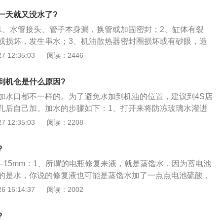
应将水箱盖和放水开关，将水全部放出；2、在使用防冻液
一天就又没水了?
器的腐蚀，请务必使用正规厂家生产且符合国家标准的长效防
1、水管接头、管子本身漏，换管或加固密封；2、缸体有裂
车水箱的散热器不应与任何酸、碱或其它腐蚀性性质接触，以
或损坏，发生串水；3、机油散热器密封圈损坏或有砂眼，造
。
盖不严密；5、暖风水箱有漏水；6、三通有漏水。
 12:35:03
阅读：2446
到机仓是什么原因?
加水口都不一样的。为了避免水加到机油的位置，建议到4S店
孔后自己加。加水的步骤如下：1、打开来将防冻玻璃水灌进
满，稍微能在最深里看见水面就足够。（玻璃水稀释使用，注
 12:35:03
阅读：2208
2、买回的玻璃水一般都是需要稀释的，见包装上的说明即
精则需要按照1：100的比例稀释。需要注意的是根据季节不同
?
，在北方最好是用防冻玻璃水作为稀释剂，以免玻璃水尚未用
--15mm：1、所谓的电瓶修复来液，就是蒸馏水，因为蓄电池
管路冻裂；3、注意容量，不要加的过满，只要从瓶口的处可
的是水，你说的修复液也可能是蒸馏水加了一点点电池硫酸，
一般汽车的玻璃水容量大约是1.5L左右，因此选择稀释玻璃水
没有源应该统一的规定，这要看电池的缺水情况，你可以先加1
 16:14:37
阅读：2002
1.5L的就可以了。
高于电池极板10--15mm；3、注意不要在充电的时候有修复液
时观察，随时调整。加水完成后，最好是给电池充充电，以便
?