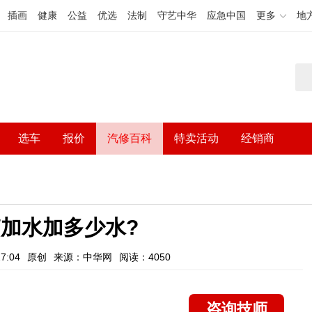
插画
健康
公益
优选
法制
守艺中华
应急中国
更多
地
选车
报价
汽修百科
特卖活动
经销商
加水加多少水?
7:04
原创
来源：中华网
阅读：4050
咨询技师