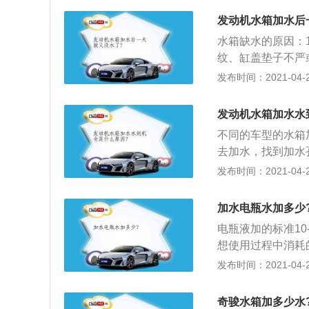
车或间接停车时，
发动机水箱加水后
时，为了避免散热
水箱缺水的原因：
锈防冻液；3、汽
纹、缸盖垫子不严
免损坏水箱的质量
成串水；4、水箱
发布时间：2021-04-27
发动机水箱加水水
不同的车型的水箱
去加水，找到加水
去，但不要灌得太
发布时间：2021-04-27
意玻璃水容量）；
可。像图中的雨刷
加水电瓶水加多少
使用不同的稀释剂
电瓶液加的标准10
完已迎来冬季使得
想使用过程中消耗
以看到液面即可。
至于加多少；2、
发布时间：2021-04-26
的容器用1.25L到
0ml看看，一般是
溢出即可，可以随
奇骏水箱加多少水