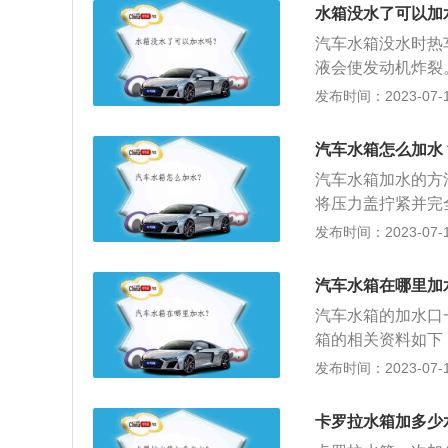
防冻液，至气缸体
水箱没水了可以加
确加注防冻液：加
汽车水箱没水时热
器加浓阀外侧的直
液会使发动机炸裂
至小循环软管的空
4转)，待水蒸气
发布时间：2023-07-17
簧卡牢，同时观察
加水到最高标线附
路旁，不要急于关
汽车水箱怎么加水
温度过高，机油变
汽车水箱加水的方
配件间隙很小，停
将压力盖拧紧并完
收缸体的热量，防
发布时间：2023-07-17
（1）防止汽车水
液时要选择质量好
汽车水箱在哪里加
其他故障。
汽车水箱的加水口
箱的相关资料如下
其水箱上盖，只有
发布时间：2023-07-17
冷却液四季通用：
里加满的冷却液用
卡罗拉水箱加多少
档次的冷却液，不