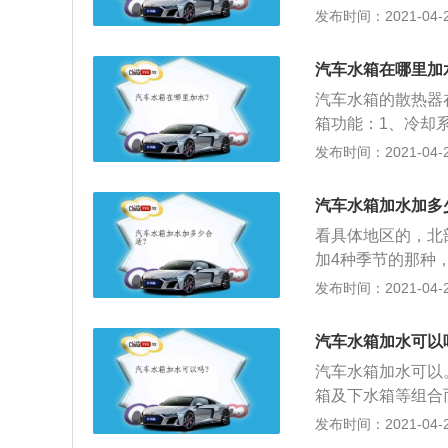
添加主要看自己用
发布时间：2021-04-28
压力超过设定值时
长一点，这个大概在
管路爆裂。平时行
的，在自己需要跑
现不正常应立刻停
汽车水箱在哪里加
汽车水箱的散热器
箱功能：1、冷却
去，使引擎在各种
发布时间：2021-04-28
冷式引擎的热交换
箱内的引擎冷却水
汽车水箱加水加多
溢出泄压，造成冷
看具体地区的，北
板上的引擎冷却水
加4种季节的那种
却水温升高或冷却
看水箱口上的刻度
发布时间：2021-04-28
冷却水减少的量及
是帮助工作中的发
围环境和车辆使用
汽车水箱加水可以
3、水箱一般用的
汽车水箱加水可以
水箱不漏水，不需要
箱及下水箱等组合
箱相连通，热水由
发布时间：2021-04-27
下是汽车水箱的相