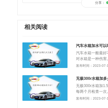
分享：
相关阅读
汽车水箱加水可以
汽车水箱一般最好
对水箱是一种伤害
会降低，需要更换
发布时间：2023-07-17
帮助发动机散热。
容比较大，吸热效
无极300r水箱加
却效果会更好。正
无极300r水箱加
类，容易对冷却系
每两个月检查一次
统，缩短发动机寿
添加剂配制而成，
发布时间：2023-07-17
面留下大量的水痕
就没有防腐蚀措施