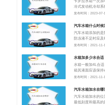
卡罗拉水箱一次加
品质高，效果性能
冷式发动机冷却系
水箱或发动机损坏
具体加多少水根据
发布时间：2023-07-17
让司机头疼的就是
加水，加注储液罐的
来越差，而且清除
m、1480mm，
汽车水箱什么时候
四缸1.8L发动机
汽车水箱添加的是
0kw，峰值扭矩达到
防冻液不足时应及
时，将液面保持在
发布时间：2021-11-10
进行更换，更换周
高速前就应该对汽
水箱加多少水合适
冻液过少但没有及
水箱一般加4L合
速上因防冻液问题
箱其液面应该保持
冷却系统的正常运
空气叶片、上水箱
发布时间：2021-11-10
对水箱进行养护。
中主要机件；功用
用寿命得以延长。
去，再回到水套内
汽车水箱加水在哪
多余而无用的热量
汽车水箱加水的位
持在正常温度下运
最低刻度和最高的
式，维持引擎正常