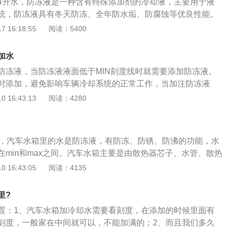
4升水，防冻液是一种含有特殊添加剂的冷却液，主要用于液
有保证。3、水箱加水这种操作不被厂家允许：一旦加水造成
统，防冻液具有冬天防冻、全年防水垢、防腐蚀等优良性能。
，则不会纳入质保范围，车主只能自讨苦吃。用水作冷却液最
实际情况来定，水箱水位低于相应水位刻度线的位置，就需要
 16:18:55
阅读：5400
水垢问题，水垢附着在水箱、水套的金属表面，使散热效果越
标记MAX位置。卡罗拉的车身尺寸分别为4630mm、1775m
起来也很困难。
轴距为2700mm，该款车配备全新开发的搭载双VVTi技术的直列
加水
，在6速手动变速箱或4速自动变速箱的配合下，最大功率达到10
防冻液，当防冻液液面低于MIN刻度线时就需要添加防冻液。
175nm。
时添加，避免影响车辆冷却系统的正常工作，当加注防冻液
MIN之上，MAX之下即可。除了补充防冻液，还需要定期对其
 16:43:13
阅读：4280
期为每20000公里更换一次。如果车辆长期跑高速，那么在跑
车的防冻液情况进行检查，确定是否有必要进行添加。一旦防
时补充，可能会导致发动机受热过低引起爆缸现象。如果在高
适，汽车水箱里的水是防冻液，有防冻、防锈、防沸的功能，水
导致车辆无法正常运转，将给车主带来极大的麻烦。保持汽车
在min和max之间。汽车水箱主要是由散热器芯子、水管、散热
行对驾驶来说百利而无一害。除了记得添加防冻液，还要定期
及下水箱等组合而成。汽车水箱又称散热器，是汽车冷却系统
 16:43:05
阅读：4135
从小事、从细节着手，才能把汽车保养做到极致，使车辆的使
是散发热量，冷却水在水套中吸收热量，流到散热器后热量散
循环，达到调温。汽车水箱功能：冷却系统的功用是将引擎中
里?
，从引擎中散发出去，使引擎在各种速率或行驶状况下均能保
置：1、汽车水箱加冷却水需要看刻度，在添加的时候里面有
作。水箱：是水冷式引擎的热交换器，以空气对流冷却之方
刻度，一般家在中间就可以，不能加满的；2、而且我们多久
工作温度。一旦水箱内的引擎冷却水因高温沸腾且汽化膨胀，