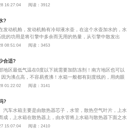
车的情况，要是长期使用时间就短一点，要是长期使用时间就
 16:27:04
阅读：3912
，由水箱盖（A）溢出泄压，造成冷却水减少并防止冷却系统
车行驶了20000KM更换一次最好；3、不过也不是一概而论
车应注意仪表板上的引擎冷却水温度表指针是否正常，一旦发
长途的时候大家要注意看一下；
车。
水?
在发动机舱，发动机舱有冷却液水壶，在这个水壶加水的，水
系统的功用是将引擎中多余而无用的热量，从引擎中散发出
速率或行驶状1况下均能保持在正常温度下运作；2、水箱是水
 08:51:04
阅读：3453
器，以空气对流冷却之方式，维持引擎正常工作温度。一旦水
因高温沸腾且汽化膨胀，压力超过设定值时，由水箱盖（A）
少合适?
却水减少并防止冷却系统管路爆裂；3、平时行车应注意仪表
部地区最低气温在0度以下就需要加防冻剂！南方地区也可以
温度表指针是否正常。其他如引擎冷却风扇故障而造成引擎冷
，因为沸点高，不容易煮沸！水箱一般都有刻度线的，用肉眼
系统管路泄漏亦可能造成冷却水减少，在添加蒸馏水前请留意
线就可以了，不要溢在上面好了，汽车水箱：1、水箱的作用
 01:22:02
阅读：3141
周期是否正常。
动机降温，防止机械过热，金属膨胀，影响工作；2、根据周
情况，定期检查水位，如果发现水箱的水过低就需要添加了；
吗?
是汽车防冻液，可防止结冰和水温过高，高于水的沸点。一般
。汽车水箱主要是由散热器芯子，水管，散热空气叶片，上水
加水，建议40000公里更换一次。
而成，上水箱在散热器上，由水管将上水箱与散热器下面之水
上而下流到下水箱时变为温水，散热空气叶片则构成孔道。以
 15:07:04
阅读：2410
关保养：1、在冬季为防止结冰造成芯子破裂现象，如长期停