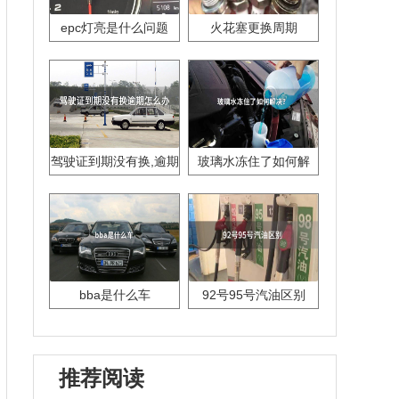
epc灯亮是什么问题
火花塞更换周期
驾驶证到期没有换,逾期
玻璃水冻住了如何解
怎么办??
决？
bba是什么车
92号95号汽油区别
推荐阅读