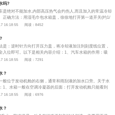
、散热器等冷却系部件过早锈蚀，缩短发动机的使用寿命。正
水吗?
注防冻液应在冷机状态下打开散热器盖，将小循环软管从化油
车是绝对不能加水,内部高压热气会灼伤人,而且加入的常温冷却
角形接头拨出并垂直放置，再将防冻液徐徐注入散热器内，直
。正确方法：用湿毛巾包水箱盖，徐徐地打开第一道开关(约1/
气全部排尽有冷却液冒出来时，再将其插上直角形接头并用卡
压力释放完毕后，再完全打开水箱盖，若水量不足，则应慢慢地
 16:18:55
阅读：8452
加水口的气泡消失，直到.防冻液升至储液箱所示的上限位置。
近。提示：遇到水温过高报警时，应首先减速，然后把车开到
闭发动机，因为水温过高，会导致活塞、钢壁、气缸、曲轴等
？
稀，失去润滑作用。如果此时熄火，机件都处于膨胀状态，各
法是：逆时针方向打开压力盖，将冷却液加注到刻度线位置，
机后造成有些软金属脱落，有些甚至会造成粘缸。
全入位即可。以下是相关内容介绍：1、汽车水箱的作用：吸
止发动机过热产生故障。2、汽车水箱使用中的注意事项：
 16:18:55
阅读：7291
箱温度过高。（2）定期更换冷却剂。（3）选择水箱水或防冻
的稀释型水。（4）水箱故障要及时处理，避免继续使用造成
水？
一般位于发动机舱的右侧，通常和雨刮液的加水口旁。关于水
：1、水箱一般在空调冷凝器的后面：打开发动机舱只能看到
拆开车辆前端的保险杠包围，才能清晰看到水箱的位置。2、
 16:18:55
阅读：6976
虽然说水也是冷却液的一种，同样也能给发动机降温，发动机
冷却液原液和水按一定标准比例兑好。但是单独的水就属于低
水？
仅受季节影响，还容易产生水垢和锈迹。而冷却液四季通用，