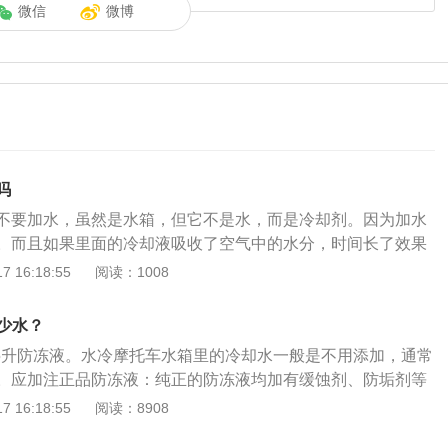
微信
微博
吗
不要加水，虽然是水箱，但它不是水，而是冷却剂。因为加水
。而且如果里面的冷却液吸收了空气中的水分，时间长了效果
。当然，如果是特殊情况，也可以加水。汽车水箱是散热器，
 16:18:55
阅读：1008
里面的水是吸收发动机热量的物质。虽然大家都知道水的比热
果比较好，但是车内的水水箱不是普通的水，而是冷却液，冷
多少水？
常情况下最好不要加水，因为普通水中含有多种矿物质和盐
1.5升防冻液。水冷摩托车水箱里的冷却水一般是不用添加，通常
统造成腐蚀和结垢，导致管路堵塞，影响散热，损坏冷却系
。应加注正品防冻液：纯正的防冻液均加有缓蚀剂、防垢剂等
命。而且水的沸点比较低，加热时会导致大量的水溢出，在外
对金属的腐蚀性不大，可长期使用。但一些假冒伪劣产品根本
 16:18:55
阅读：8908
和水垢。
，有的甚至在水中加入青色素或用类似于海水颜色的液体冒充