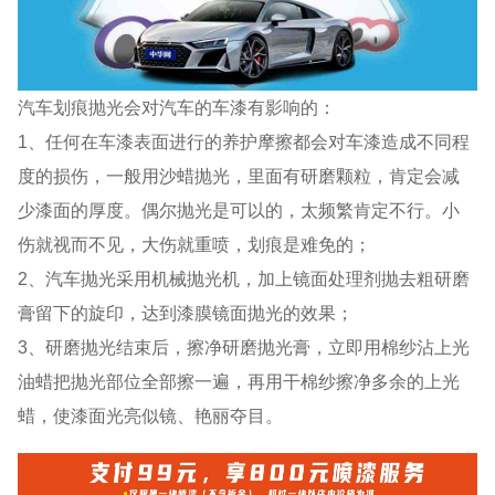
汽车划痕抛光会对汽车的车漆有影响的：
1、任何在车漆表面进行的养护摩擦都会对车漆造成不同程
度的损伤，一般用沙蜡抛光，里面有研磨颗粒，肯定会减
少漆面的厚度。偶尔抛光是可以的，太频繁肯定不行。小
伤就视而不见，大伤就重喷，划痕是难免的；
2、汽车抛光采用机械抛光机，加上镜面处理剂抛去粗研磨
膏留下的旋印，达到漆膜镜面抛光的效果；
3、研磨抛光结束后，擦净研磨抛光膏，立即用棉纱沾上光
油蜡把抛光部位全部擦一遍，再用干棉纱擦净多余的上光
蜡，使漆面光亮似镜、艳丽夺目。