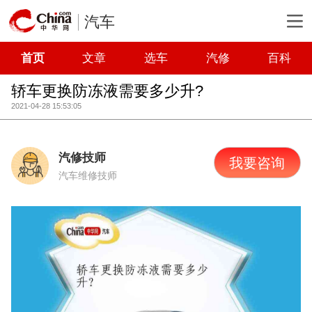
汽车
首页
文章
选车
汽修
百科
轿车更换防冻液需要多少升?
2021-04-28 15:53:05
汽修技师
我要咨询
汽车维修技师