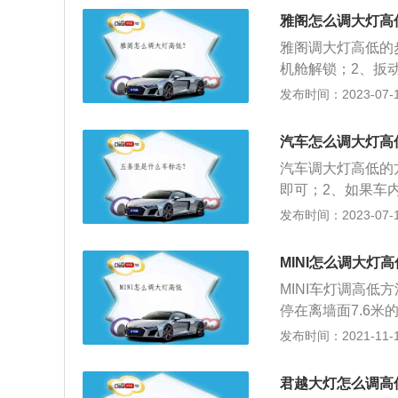
3.汽车灯光的高
雅阁怎么调大灯高
雅阁调大灯高低的
机舱解锁；2、扳
使用改锥调节螺丝
发布时间：2023-07-17
以2018款雅阁锐
93毫米、宽1862
汽车怎么调大灯高
汽车调大灯高低的
即可；2、如果车
调整，拧动大灯后
发布时间：2023-07-17
人站在车前，离车
臀部，如果高于臀
MINI怎么调大灯高
是专业的汽修店让
MINI车灯调高
停在离墙面7.6
射位置。汽车大灯
发布时间：2021-11-10
使避免发生危险。
大灯的高度。汽车
君越大灯怎么调高
不仅关系到一个车