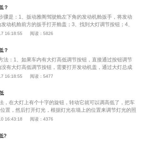
度可以依据驾驶员的使用习惯以及坐姿等多方面进行调整。
低？
步骤是：1、扳动雅阁驾驶舱左下角的发动机舱扳手，将发动
动发动机舱前方的扳手打开舱盖；3、找到大灯调节按钮；4、
，向上调节大灯照射会变高，向下调节大灯照射范围会变低。
 16:18:55
阅读：5826
混动版为例，其属于一款中型4门5座三厢车，车身尺寸是：长48
毫米、高1449毫米，轴距为2830毫米，油箱容积为56升。
低？
方法：1、如果车内有大灯高低调节按钮，直接通过按钮调节
内没有大灯高低调节按钮，需要打开发动机盖，通过大灯总成
方的调节螺丝，进行机械调整；3、找一个180CM左右身高的
 16:18:55
阅读：5477
7.6米左右，此时把近光灯打开，灯光应该正好高于膝盖，低于
部就属于过高，需要调低一些。如果车主不会，建议去4S店或
低
技师调整。
低方法，在大灯上有个十字的旋钮，转动它就可以调高低了，把车
米的位置，然后打开灯光，根据灯光在墙上的位置来调节灯光的照
高度调节是为了通过调节大灯高度以便获得最佳的照射距离，
 16:43:18
阅读：4376
这是一项安全性车灯配置，一般利用电动机通过电动方式调节
大灯，也称汽车前照灯、汽车LED日行灯，作为汽车的眼睛，
低?
主的外在形象，更与夜间开车或坏天气条件下的安全驾驶紧密