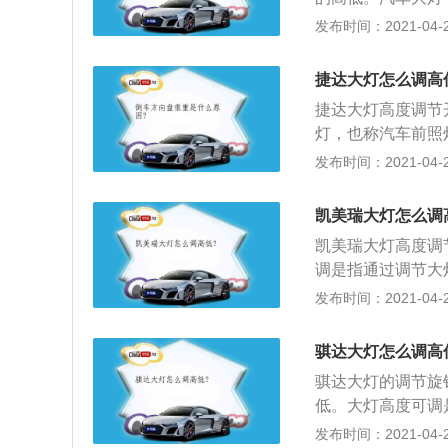
关系到一个车主的
发布时间：2021-04-26
系。以下是汽车车
照明和信号作用。
捷达大灯怎么调高
在黑夜里安全的行
捷达大灯高度调节
信号作用；3、转
灯，也称汽车前照
规要求为琥珀色；
的外在形象，更与
发布时间：2021-04-26
车辆牌照。
灯的分类：1、前
前照灯发出的光可
凯美瑞大灯怎么调
车；2、组合尾灯
凯美瑞大灯高度调
灯，用来向其它道
调是指通过调节大
4、牌照灯，牌照
安全性车灯配置，
发布时间：2021-04-26
的介绍如下：1、
2、一般情况下，
骐达大灯怎么调高
置即可；3、0是
骐达大灯的调节旋
3挡则适合车辆满
低。大灯高度可调
危险。这是一项安
发布时间：2021-04-26