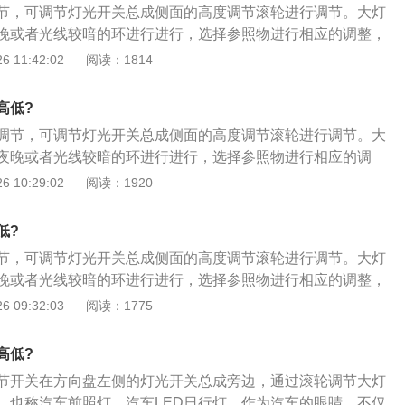
节，可调节灯光开关总成侧面的高度调节滚轮进行调节。大灯
出各种车辆行驶信号的提示工具。一般分为前照灯、尾灯、转
晚或者光线较暗的环进行进行，选择参照物进行相应的调整，
驶者至关重要，因为这不仅影响到行车的舒适性，而且还直接
可。大灯高度的调节方法如下：1、汽车配备前照灯高度调节
 11:42:02
阅读：1814
性。通常在得到提醒之前，车主很难意识到前大灯、尾灯、转
手动调节前照灯灯光高度；2、对于带有手动前照灯高度调节
不能正常进行工作。
制装置位于方向盘左侧的车外灯控制器装置上，进行旋转调节
高低?
度；3、自动调节大灯高度，根据车身自我感应从而进行调
调节，可调节灯光开关总成侧面的高度调节滚轮进行调节。大
夜晚或者光线较暗的环进行进行，选择参照物进行相应的调
全即可。大灯高度的调节方法如下：1、汽车配备前照灯高度
 10:29:02
阅读：1920
进行手动调节前照灯灯光高度；2、对于带有手动前照灯高度
其控制装置位于方向盘左侧的车外灯控制器装置上，进行旋转
低?
灯高度；3、自动调节大灯高度，根据车身自我感应从而进行
节，可调节灯光开关总成侧面的高度调节滚轮进行调节。大灯
晚或者光线较暗的环进行进行，选择参照物进行相应的调整，
可。大灯高度的调节方法如下：1、汽车配备前照灯高度调节
 09:32:03
阅读：1775
手动调节前照灯灯光高度；2、对于带有手动前照灯高度调节
制装置位于方向盘左侧的车外灯控制器装置上，进行旋转调节
高低?
度；3、自动调节大灯高度，根据车身自我感应从而进行调
节开关在方向盘左侧的灯光开关总成旁边，通过滚轮调节大灯
，也称汽车前照灯、汽车LED日行灯，作为汽车的眼睛，不仅