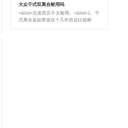
室，最后形成废气排出，就可以让三元
无法制作，需要将车辆送到修理厂或4s
造成烧机油。<&list>3、机油粘度。使用
大众干式双离合耐用吗
催化器得到清洗，排气管堵塞的情况就
店；<&list>2.车辆半轴套管防尘罩破
机油粘度过小的话，同样会有烧机油现
<&list>总体而言不太耐用。<&list>1、干
能够得到解决。
裂，破裂后会出现漏油现象，使半轴磨
象，机油粘度过小具有很好的流动性，
式离合器如果放在十几年前还比较耐
损严重，磨损的半轴容易损坏，产生异
容易窜入到气缸内，参与燃烧。<&list>
用，但是由于现在的汽车发动机动力输
响；<&list>3.稳定器的转向胶套和球头
4、机油量。机油量过多，机油压力过
出越来越高，使得干式离合器散热不足
老化，一般是使用时间过长造成的。解
大，会将部分机油压入气缸内，也会出
的缺陷也逐渐暴露出来。<&list>2、由于
决方法是更换新的质量好的转向橡胶套
现烧机油。<&list>5、机油滤清器堵塞：
干式双离合的工作环境暴露在空气中，
和球头。
会导致进气不畅，使进气压力下降，形
而离合器的散热也是通离合器罩上面的
成负压，使机油在负压的情况下吸入燃
几个小孔来进行散热。但是在行驶过程
烧室引起烧机油。<&list>6、正时齿轮或
中变速箱需要换挡，就不得不使得离合
链条磨损：正时齿轮或链条的磨损会引
器频繁工作。<&list>3、长时间的低速行
起气阀和曲轴的正时不同步。由于轮齿
驶以及过于频繁的启停，导致离合器的
或链条磨损产生的过量侧隙，使得发动
温度不断升高，而低速行驶时空气流动
机的调节无法实现：前一圈的正时和下
效率不高，无法将离合器中的热量有效
一圈可能就不一样。当气阀和活塞的运
的带走，导致离合器内部的温度不断升
动不同步时，会造成过大的机油消耗。
高，加速离合器的磨损。
解决方法：更换正时齿轮或链条。<&list
>7、内垫圈、进风口破裂：新的发动机
设计中，经常采用各种由金属和其他材