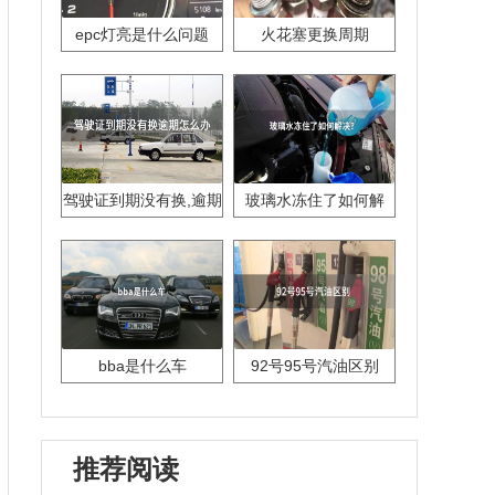
epc灯亮是什么问题
火花塞更换周期
驾驶证到期没有换,逾期
玻璃水冻住了如何解
怎么办??
决？
bba是什么车
92号95号汽油区别
推荐阅读