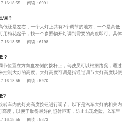
的灯光组合拨杆向前推一下，远光灯亮起。拨杆扳回原位，远
 16:18:55
阅读：6991
扳一下松开，远近光灯瞬间切换。2、前/后雾灯：前雾灯是将
，前雾灯亮。后雾灯是将按钮再向外拉出一格，后雾灯同时亮
么调？
高低还是左右，一个大灯上共有2个调节的地方，一个是高低
可用梅花起子，找一个参照物开灯调到需要的高度即可。具体
下福克斯大灯调节按钮后，按钮将会弹出，旋转按钮到所需的
 16:18:55
阅读：6198
位，则调整完毕。建议根据负载情况来进行高度的调节。当点
”位置且打开前大灯时前大灯光束控制将起作用，从而根据驾驶情
高低？
。2、如果行驶时没有大载荷/行李或者在平坦路面上行驶，选
高度调节位置在方向盘左侧的拨杆上，驾驶员可以根据路况，通过
。如果车内的乘客数量和载荷/行李发生变化，前大灯光轴可能比正
来控制大灯的高度。大灯高度可调是指通过调节大灯高度以便
整至适当光束高度，转动相应的开关即可。开关上标明的数字
离，避免发生危险。众泰T700大灯的使用方法：1、行车灯也
 16:18:55
阅读：5970
轴就越低。
作用是使车辆的四个角为人所见，亮度没有大灯那么高。在雨
在地下停车场时应亮起此灯。2、会车时开启远光灯应切换为
低?
辆使用远光灯，可以通过快速变换远近光来提醒来车。3、傍
旋转车内的灯光高度按钮进行调节。以下是汽车大灯的相关内
可开启示宽灯；夜间行车应开启近光灯；若天气状况良好，夜
大灯高度，以便于取得最好的照射距离，防止出现危险。2.车里
时不要开启远光灯或雾灯。4、众泰T700开启远光灯需要一个
钮通常在方向盘的左侧。调整开关选用滚轮调整，滚轮上标识
 16:18:55
阅读：5873
光灯。
的高低说明大灯高度的高低，数字越高，大灯高度就越向上。