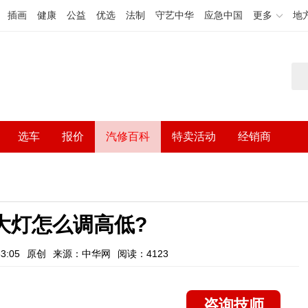
插画
健康
公益
优选
法制
守艺中华
应急中国
更多
地
选车
报价
汽修百科
特卖活动
经销商
大灯怎么调高低?
3:05
原创
来源：中华网
阅读：4123
咨询技师