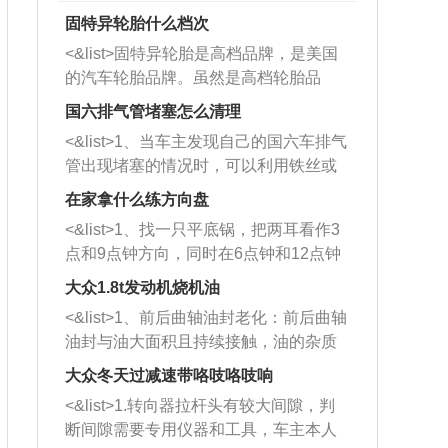
固特异轮胎什么档次
<&list>固特异轮胎是高档品牌，是美国
的汽车轮胎品牌。虽然是高档轮胎品
牌，但是中高低端的轮胎都有生产，这
国六排气管堵塞怎么清理
也是为了更好的开拓市场。
<&list>1、当车主发现自己的国六车排气
管出现堵塞的情况时，可以利用铁丝或
者是细棍，直接将杂物给取出来，如果
在家拿什么练方向盘
堵塞情况比较严重，也可以采取应急措
<&list>1、找一只平底锅，把两耳看作3
施。 <&list>2、直接利用木棍将所有的
点和9点钟方向，同时在6点钟和12点钟
杂物推到排气管里面的位置处，然后将
方向做一个标记。 <&list>2、双手握住
三元催化器拆解开，就可以将堵塞的东
大众1.8t发动机烧机油
平底锅两耳，然后往左打半圈、一圈、
西取出来。但如果是因为积碳过多引起
<&list>1、前后曲轴油封老化：前后曲轴
一圈半的练习，往右同样也要打相同的
的堵塞，就需要将三元催化器泡在草酸
油封与油大面积且持续接触，油的杂质
圈数。 <&list>3、最后强调要反复练
中进行清洗。 <&list>3、也可以利用清
和发动机内持续温度变化使其密封效果
习，这样就可以形成肌肉记忆，在真实
大众冬天过减速带咯吱咯吱响
洗剂对堵塞的情况得到解决，将清洗剂
逐渐减弱，导致渗油或漏油。<&list>2、
驾驶车辆时，不需要记忆也能打好方
放在燃油箱中，与燃油混合后，车辆启
<&list>1.转向器拉杆头有较大间隙，判
活塞间隙过大：积碳会使活塞环与缸体
向。
动时，就可以和汽油一起进入到燃烧
断间隙需要专用仪器和工具，车主本人
的间隙扩大，导致机油流入燃烧室中，