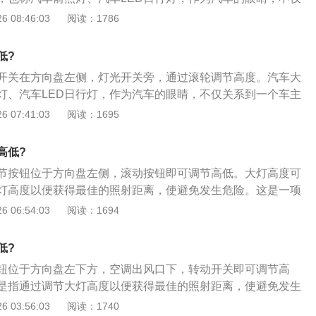
外在形象，更与夜间开车或坏天气条件下的安全驾驶紧密联
 08:46:03
阅读：1786
灯的分类：1、前照灯，组合前照灯在汽车的前部，它主要起
前照灯发出的光可以照亮车体前方的道路情况，使驾驶者可以
低?
车；2、组合尾灯，组合尾灯在汽车的后部，它主要起照明和
开关在方向盘左侧，灯光开关旁，通过滚轮调节高度。汽车大
向灯，用来向其它道路使用者表示左转或者右转向的灯具。法
灯、汽车LED日行灯，作为汽车的眼睛，不仅关系到一个车主
4、牌照灯，牌照灯它主要是照明车牌，使人们在黑夜中辨别
夜间开车或坏天气条件下的安全驾驶紧密联系。以下是汽车车
 07:41:03
阅读：1695
照灯，组合前照灯在汽车的前部，它主要起照明和信号作用。
以照亮车体前方的道路情况，使驾驶者可以在黑夜里安全的行
高低?
，组合尾灯在汽车的后部，它主要起照明和信号作用；3、转向
节按钮位于方向盘左侧，滚动按钮即可调节高低。大灯高度可
路使用者表示左转或者右转向的灯具。法规要求为琥珀色；
灯高度以便获得最佳的照射距离，使避免发生危险。这是一项
灯它主要是照明车牌，使人们在黑夜中辨别车辆牌照。
一般利用电动机通过电动方式调节大灯的高度。大灯高度调节
 06:54:03
阅读：1694
大灯高度调节旋钮一般在仪表台左侧，与灯光控制开关一侧；
旋钮上有0到3数字，数字越大高度越低。大多数状况下，0的位
低?
初始位置，是水平高度，适合前排有人，行李箱空载的情况。1-
钮位于方向盘左下方，空调出风口下，转动开关即可调节高
员，行李箱满载的情况。
是指通过调节大灯高度以便获得最佳的照射距离，使避免发生
全性车灯配置，一般利用电动机通过电动方式调节大灯的高
 03:56:03
阅读：1740