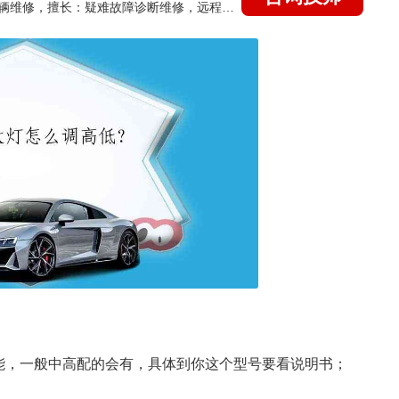
国家认证的汽车维修技师，15年德美日等各系车辆维修，擅长：疑难故障诊断维修，远程维修技术指导
能，一般中高配的会有，具体到你这个型号要看说明书；