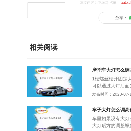
本文内容为中华网·汽车（
auto.
分享：
相关阅读
摩托车大灯怎么调
1松螺丝松开固定
可以通过大灯后面
是调左右。
发布时间：2023-07-17
车子大灯怎么调高
车里如果没有大灯
大灯后方的调整螺