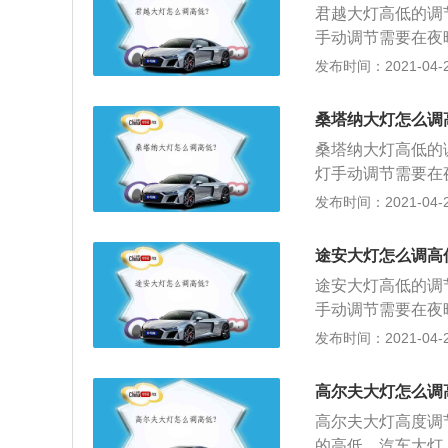
君越大灯高低的调
联系。车灯也是发
手动调节需要在夜
向灯等。灯具对驾
不影响行车安全即
发布时间：2021-04-26
关系到行车的安全
控制装置，可进行
向灯或驻车灯已经
装置的车辆，其控
桑塔纳大灯怎么调
挡位来调节大灯高
桑塔纳大灯高低的
节。
灯手动调节需要在
整，不影响行车安
发布时间：2021-04-26
调节控制装置，可
调节装置的车辆，
途安大灯怎么调高
调节挡位来调节大
途安大灯高低的调
调节。
手动调节需要在夜
不影响行车安全即
发布时间：2021-04-26
控制装置，可进行
装置的车辆，其控
高尔夫大灯怎么调
挡位来调节大灯高
高尔夫大灯高度调
节。
的高低。汽车大灯