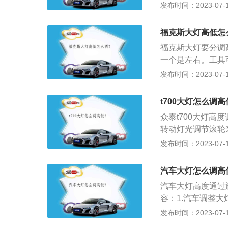
灯：将方向盘左侧
发布时间：2023-07-17
光灯关闭；拨杆后
按钮向外拉出一格
福克斯大灯高低怎
起。
福克斯大灯要分调
一个是左右。工具
介绍如下：1、按
发布时间：2023-07-17
档位，按下按钮回
火开关处于“ON
t700大灯怎么调
况调节前大灯光轴
众泰t700大灯
择普通位置“0”
转动灯光调节滚轮
常位置高。如需调
获得最佳的照射距
发布时间：2023-07-17
越大，则前大灯光
叫做示宽灯，它的
天、天色昏暗或者
汽车大灯怎么调高
近光灯。如对方车
汽车大灯高度通过
晚时分天色稍暗时
容：1.汽车调整
间在城区道路行驶
的大灯高低调整按
发布时间：2023-07-17
前提条件：开启近
着数字挡位，数字