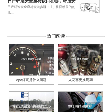
日产轩逸安全座椅接口在哪，轩逸安
全座椅安装步骤
日产轩逸安全座椅安装步骤： 1、将面朝前的的
儿...
热门阅读
epc灯亮是什么问题
火花塞更换周期