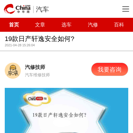
汽车
首页
文章
选车
汽修
百科
19款日产轩逸安全如何?
2021-04-28 15:26:04
汽修技师
我要咨询
汽车维修技师