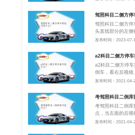
车。汽车挂倒挡向
车、中型客车、大
左打到极限位置。
达到80分的。
驾照科目二侧方停
车。注意事项：坐
驾照科目二侧方停
驶入停车区域，尽
头直线部分的左侧
太靠后而压线。科目
镜中出现库角时停
发布时间：2023-07-17
目评判标准。符合
边线到车头中间时
车、中型客车、大
流水线距离库边线
达到80分的。
a2科目二侧方停车
线触碰左边线时回
a2科目二侧方停
向，驶出场地。
倒车，看右后视镜
然后注视左后视镜
发布时间：2021-04-28
后看左后视镜观察
后观察右后视镜，
考驾照科目二倒库
考驾照科目二倒库
点，当左面的后视
定，在通过右后视
发布时间：2021-04-28
前提条件，那就是
和车库的边角线即