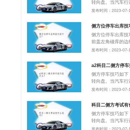
转向盘。当汽车行
目二各项目考试技
使车头转向道路左
发布时间：2023-07-17
角转弯左侧的标线
车。汽车挂倒挡向
可轻松通过。2、
左打到极限位置。
过快导致转向不足
侧方位停车出库技
车。注意事项：坐
方向盘向右打死，
侧方位停车出库技
驶入停车区域，尽
方向盘回正，汽车
前盖左角碰库的边
太靠后而压线。科目
黄色方框标线即可
线，立马向右打一
发布时间：2023-07-17
目评判标准。符合
员可借此机会由后
方位停车技巧：车
车、中型客车、大
保持1.5米至1.
方向盘。打死方向
达到80分的。
a2科目二侧方停
衬应与黄色边线右
着左边反光镜把车
步：（1）是要在
侧方停车技巧如下
操作要求：机动车
了解这台车的离合
转向盘。当汽车行
将车辆停入右侧车
人的双眼视觉会有
使车头转向道路左
发布时间：2023-07-17
线，或者还没到停
车。汽车挂倒挡向
志与标线重叠，车
左打到极限位置。
科目二侧方考试有
点起步时间不能超
车。注意事项：坐
侧方停车技巧如下
松手刹，防止后溜
驶入停车区域，尽
转向盘。当汽车行
太靠后而压线。科目
使车头转向道路左
发布时间：2023-07-17
目评判标准。符合