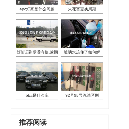
epc灯亮是什么问题
火花塞更换周期
驾驶证到期没有换,逾期
玻璃水冻住了如何解
怎么办??
决？
bba是什么车
92号95号汽油区别
推荐阅读