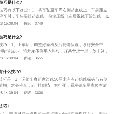
技巧是什么?
十厘米的距离，方向盘往右面打死的时候都会出现压线，导致
库技巧有以下这些：1、将车驶至车库右侧起点线上，车身距左
车库的角等情况；3、右入库即将完成准备停车时就会出现第
cm。停车时，车头要过起点线，前轮压线（左后视镜下沿过线一点
看左后视镜以及车库的变现，等到左后视镜的下沿正好和车库
，踩离合踩刹车停车。（车内语音提示：下一考试项目倒车入
 15:38:04
阅读：3749
这时就可以选择踩离合器和刹车；4、车完成倒库时会出现第
入倒车入库--请开始考倒车入库）；2、挂倒挡，打右转向灯，
选择换一挡直行，行驶到车库前线时正好会被引擎盖遮挡车辆
点线在左后视镜下沿前，然后向右打满方向继续倒车。车辆向
将所有的点位都掌握齐全。
技巧是什么?
通过右后视镜观察右后轮与库角之间的距离关系，两者之间保
库技巧：1、上车后，调整好座椅及后视镜位置，系好安全带，
离。如果车轮与库角小于30cm的话，可以通过回一点方向盘来
到语音提示，请开始考倒车入库时，踩离合挂一挡，放手刹，
的距离；3、车辆慢慢后退，进库后，继续通过后视镜观察车身和
步，驶向倒车入库考试区域。保持车身与库边线大约1.5米—1.
 15:38:04
阅读：3655
车身与库线平行后，迅速回正方向，适当调整车身与库线的距
黄线后停车；2、踩离合，挂倒挡，缓慢倒车。当左后视镜下沿
4、当退至库底线靠近左后视镜下沿时，踩离合踩刹车停车。
右打死方向，车辆继续行驶；3、看右后视镜，注意观察车后
倒库准确）。
有什么技巧?
，如果车后轮距离右库角刚好在30cm，那就不需要修正方向，
技巧是：1、调整车身距库边线50厘米左右起始线探头与右侧
即可。如果车轮与库角小于30cm的话，可以通过回一点方向盘
前胸）对齐停车；2、挂倒挡，右打死，看左镜车尾库位右后
右的距离。继续向后倒车，注意观察后视镜，当车身与库边线平行
向回正；3、看左后视镜，当右后轮与库边虚线相切（不压线
 14:39:04
阅读：3606
；4、观察左后视镜，当后视镜下沿与黄线重合时，停车。语
打死；4、看前小镜车身与库线形成15°夹角时停车；5、挂一挡
"。
打死，当车右前角略过边线时回正，当库边立柱（右边）与右
技巧?
打一圈，看车头正时回正方向，向前直行驶出考试区。
：1、宁愿早打一点提前一点打死方向也不要晚打方向，因为