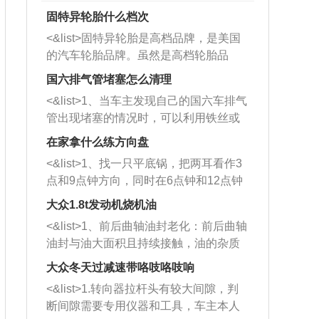
固特异轮胎什么档次
<&list>固特异轮胎是高档品牌，是美国
的汽车轮胎品牌。虽然是高档轮胎品
牌，但是中高低端的轮胎都有生产，这
国六排气管堵塞怎么清理
也是为了更好的开拓市场。
<&list>1、当车主发现自己的国六车排气
管出现堵塞的情况时，可以利用铁丝或
者是细棍，直接将杂物给取出来，如果
在家拿什么练方向盘
堵塞情况比较严重，也可以采取应急措
<&list>1、找一只平底锅，把两耳看作3
施。 <&list>2、直接利用木棍将所有的
点和9点钟方向，同时在6点钟和12点钟
杂物推到排气管里面的位置处，然后将
方向做一个标记。 <&list>2、双手握住
三元催化器拆解开，就可以将堵塞的东
大众1.8t发动机烧机油
平底锅两耳，然后往左打半圈、一圈、
西取出来。但如果是因为积碳过多引起
<&list>1、前后曲轴油封老化：前后曲轴
一圈半的练习，往右同样也要打相同的
的堵塞，就需要将三元催化器泡在草酸
油封与油大面积且持续接触，油的杂质
圈数。 <&list>3、最后强调要反复练
中进行清洗。 <&list>3、也可以利用清
和发动机内持续温度变化使其密封效果
习，这样就可以形成肌肉记忆，在真实
大众冬天过减速带咯吱咯吱响
洗剂对堵塞的情况得到解决，将清洗剂
逐渐减弱，导致渗油或漏油。<&list>2、
驾驶车辆时，不需要记忆也能打好方
放在燃油箱中，与燃油混合后，车辆启
<&list>1.转向器拉杆头有较大间隙，判
活塞间隙过大：积碳会使活塞环与缸体
向。
动时，就可以和汽油一起进入到燃烧
断间隙需要专用仪器和工具，车主本人
的间隙扩大，导致机油流入燃烧室中，