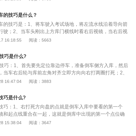
后倒车，当车尾接近车位（库）右侧边线时，将转向盘迅速向
型货车准驾车型，成绩达到90分的；②报考其他准驾车型成绩
当车身两侧与车位（库）边线平行时，迅速回正转向盘并停
车的技巧是什么？
姿要端正，这对于判断各个点位的准确性有着很关键的作用；
车的技巧是：1、将车驶入考试场地，将左流水线沿着导向箭
可能靠道路右边停车，但不可压到黄色的右边缘线，以免倒车
行驶；2、当车头刚出上方库门横线时看右后视镜，当右后视
二满分为100分，设定不合格、减20分、减10分、减5分的项
车；3、挂倒挡，当库角在后视镜刚消失时向右打死；4、当左
 16:18:55
阅读：5663
下列规定的，考试合格：①报考大型客车、牵引车、城市公交
回正方向；5、看左后视镜，当车轮压虚线时向左打死，当左
型货车准驾车型，成绩达到90分的；②报考其他准驾车型成绩
10公分时停车；6、挂一挡，打左转向灯将车开出，当左流水
技巧是什么?
正方向；7、当左边线到车头中间时向右打一圈，车正回正方
车技巧：1、首先要先定位靠边停车，准备倒车侧方入库，然后
，当车右后轮与库前左角对齐立即方向向右打两圈打死；2、
，当刚能看到库位右后角时立即回两圈方向，使车轮回正，然
 16:47:04
阅读：3883
左后轮压上库位左边边线时立即方向向左打两圈打死；3、然
车轮廓与边线平行也就所停正了，就可以停车了；
技巧是什么?
技巧：1、右打死方向盘的点就是倒车入库中要看的第一个
镜和起点线重合在一起，这就是倒库中出现的第一个点位确
镜也是可以找到点位的，但是要想寻找到第一个点位也是需要
 15:38:04
阅读：3647
车辆必须要停放在距离连线1.3米的距离处；2、当车辆后车轮
将重合时，此时便是倒车中出现的第二个点位，最好的方法就