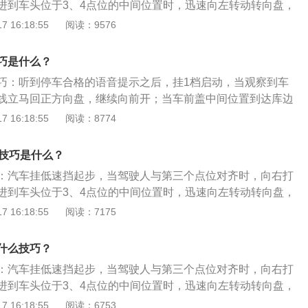
进到车头位于3、4点位的中间位置时，迅速向左转动转向盘，
巧：1、直角转弯：直角转弯要学会利用从车后视镜，观察直
侧。当车头接近道路左侧边线时，迅速回转转向盘并立即停
 16:18:55
阅读：9576
。当车辆的左侧耳窗经过这个标线时，就要开始打方向盘，即
后倒车，当车尾接近车位（库）右侧边线时，将转向盘迅速向
曲线行驶：车速放缓，注意打方向盘的力度、角度，切忌车速
当车身两侧与车位（库）边线平行时，迅速回正转向盘并停
。此外，还应注意不可超出或压上黄色标线。3、侧方停车：
巧是什么？
姿要端正，这对于判断各个点位的准确性有着很关键的作用；
往后倒车;看车左边后视镜，后门把手应距黄色标线3厘米左右;
巧：听到停车合格的语音提示之后，挂1档启动，当观察到车
可能靠道路右边停车，但不可压到黄色的右边缘线，以免倒车
往后倒车，行进途中方向盘向左急打，而后正常打转向灯驶出
线立马回正方向盘，继续向前开；当车前盖中间位置到达库边
二满分为100分，设定不合格、减20分、减10分、减5分的项
。4、倒车入库：在准备入库之前，可稍微停顿一小会儿，学
圈方向，当车身摆正后回正方向驶入下一个考试区域即可。侧
 16:18:55
阅读：8774
下列规定的，考试合格：①报考大型客车、牵引车、城市公交
视镜观察车库边线，决定倒车时方向盘的角度。车身应与边线
辆从起点起步后头转向右后门小窗口位置看见1号杠往右打死
型货车准驾车型，成绩达到90分的；②报考其他准驾车型成绩
8米的距离，车头压红外线开始缓慢往后倒车;车后门右侧三角窗竖
后看左反光镜直到车身与4号杆成直线，往左回直方向盘。看
车技巧是什么？
上角重合，方向打死，即可倒车入库。5、坡道定点停车和起
后退到左后轮压线正中间的时候往左边打死方向。侧方位停车
平时的训练时，学会使用踩抬离合器。考试时，一上考试车就
：汽车挂低速挡起步，当驾驶人与第三个点位对齐时，向右打
驾驶人驾驶车辆在车轮不轧碰车道边线、库位边线的情况下，
器需要抬多高，才能处于半离合状态。（2）准确定点停车。
进到车头位于3、4点位的中间位置时，迅速向左转动转向盘，
位中。
一个虚拟误差，明明觉得自己定点停了车，实际却已超过停车
侧。当车头接近道路左侧边线时，迅速回转转向盘并立即停
 16:18:55
阅读：7175
车线。针对这种情况，开车至坡起考点可借辨认前挡风玻璃标
后倒车，当车尾接近车位（库）右侧边线时，将转向盘迅速向
右前轮应距离黄色标线30厘米，车头前方停在黄色标线上。定
当车身两侧与车位（库）边线平行时，迅速回正转向盘并停
什么技巧？
过30秒，起步时注意轻轻松开离合，同时小幅度踩住油门，再
姿要端正，这对于判断各个点位的准确性有着很关键的作用；
：汽车挂低速挡起步，当驾驶人与第三个点位对齐时，向右打
。
可能靠道路右边停车，但不可压到黄色的右边缘线，以免倒车
进到车头位于3、4点位的中间位置时，迅速向左转动转向盘，
二满分为100分，设定不合格、减20分、减10分、减5分的项
侧。当车头接近道路左侧边线时，迅速回转转向盘并立即停
 16:18:55
阅读：6753
下列规定的，考试合格：①报考大型客车、牵引车、城市公交