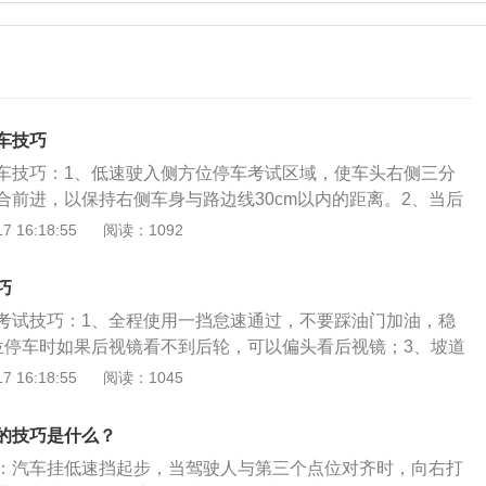
车技巧
车技巧：1、低速驶入侧方位停车考试区域，使车头右侧三分
合前进，以保持右侧车身与路边线30cm以内的距离。2、当后
时停车。3、挂倒挡，抬离合，车辆后退。当车头左前角与感
 16:18:55
阅读：1092
向右打死方向。继续倒车。4、通过左后视镜观察，当车尾与
迅速回正方向。5、通过左后视镜观察，当左后轮与停车控制
巧
左打死方向。6、当车身与库边线平行时，停车。7、打开左转
考试技巧：1、全程使用一挡怠速通过，不要踩油门加油，稳
离合，起步。当车头左侧四分之一处与左侧路边线重合时，回
位停车时如果后视镜看不到后轮，可以偏头看后视镜；3、坡道
。8、当车头右侧三分之一处与左侧路边线重合时，向右打一
把握，不要为了追求满分而压线，坡道起步时一定要稳住离
 16:18:55
阅读：1045
身正时，回正方向，缓慢驶出考试区域。
离合的平衡避免熄火溜车；4、进入直角弯之前可以减速或停
车身摆正，尽量贴近右侧边线；5、曲线行驶大方向不要太
的技巧是什么？
量走大圈；6、倒车入库全程用1挡及倒挡怠速，看准自己的
：汽车挂低速挡起步，当驾驶人与第三个点位对齐时，向右打
和时间，通过后视镜发现出现偏差时要知道如何微调回位。科