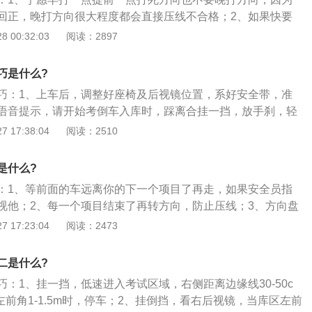
回正，晚打方向很大程度都会直接压线不合格；2、如果快要
打死右方向，接近平行时方向盘回正，如果还是压线，应该提
 00:32:03
阅读：2897
速度；3、如果快要压右边线，则继续打死左方向，接近平行
果还是压线，应该提前或者加速方向盘速度；4、左倒库回
巧是什么?
边线，则回正车头等后车轮进去再往左打方向适当调整。
巧：1、上车后，调整好座椅及后视镜位置，系好安全带，准
语音提示，请开始考倒车入库时，踩离合挂一挡，放手刹，轻
驶向倒车入库考试区域。保持车身与库边线大约1.5米—1.8
 17:38:04
阅读：2510
线后停车；2、踩离合，挂倒挡，缓慢倒车。当左后视镜下沿
右打死方向，车辆继续行驶；3、看右后视镜，注意观察车后
是什么?
，如果车后轮距离右库角刚好在30cm，那就不需要修正方向，
：1、等前面的车远离你的下一个项目了再走，如果安全员指
即可。如果车轮与库角小于30cm的话，可以通过回一点方向盘
视他；2、每一个项目结束了再转方向，防止压线；3、方向盘
右的距离。继续向后倒车，注意观察后视镜，当车身与库边线平行
倾斜一点，慢慢也会改变你的方向；4、速度尽量慢，之前一
 17:23:04
阅读：2473
；4、观察左后视镜，当后视镜下沿与黄线重合时，停车。语
中停，尤其是打死方向的时候（老忘记抬离合），但实际上只
"。
性的，除非你踩刹车，否则一般情况下不会被判中停；5、调
二是什么?
伸直抵到空调出风口正好，则距离合适。头顶距车顶一拳距
：1、挂一挡，低速进入考试区域，右侧距离边缘线30-50c
前推往下压，微微上抬，隐约看到第二个门把手；右后视镜往
前角1-1.5m时，停车；2、挂倒挡，看右后视镜，当库区左前
能看到第一个门把手。门，安全带，挂挡，手刹。