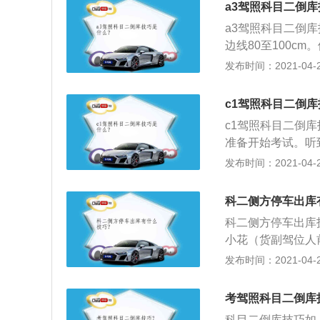
a3驾照科目二倒库
是和边角线保持三
a3驾照科目二倒
出现车轮压倒右面
边线80至100
三个点，此时可以
就是前轮压线了）
发布时间：2021-04-28
边线重合在一起，
库，请开始--已进
四个点位，此时要
车直退，当看到起
后轮，这样就可以
c1驾照科目二倒库
右后倒退时，可以
c1驾照科目二倒
持30cm左右的距
准备开始考试。听
保持30cm左右
轻抬离合，缓慢起
发布时间：2021-04-28
库线的距离，确认
8米，前车轮越过
离。看线打方向；
与黄线重合时，向
（车内语音提示：
科二侧方停车出库
轮与右库角的距离
科二侧方停车出库
直接继续向后倒车
小花（货副驾位人
来保持30cm左
角即将出现时，方
发布时间：2021-04-28
时，快速回正方向
距离5厘米）时左
音提示\"倒库准确\
前进，保持方向左
考驾照科目二倒库
门小花对齐时往右
科目二倒库技巧如