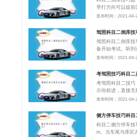
早打方向可以提前
压左边线，则继续
发布时间：2021-04-28
前或者加速方向盘
时方向盘回正，如
驾照科目二倒库技
正：如果快要压左
驾照科目二倒库技
备开始考试。听到
抬离合，缓慢起步，
发布时间：2021-04-27
米，前车轮越过黄
与黄线重合时，向
考驾照技巧科目二
轮与右库角的距离
考驾照科目二技巧
直接继续向后倒车
示你前进，直接无
来保持30cm左
一定要端正，稍微
发布时间：2021-04-27
时，快速回正方向
直忧虑怕开慢了算
音提示\"倒库准确\
要开车是有一个惯
侧方停车技巧科目
座位时，左臂握拳
科目二侧方停车技巧
离。左边后视镜往
m。当车尾与库区左
前推，往下压，只