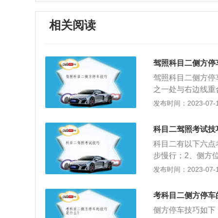
相关阅读
驾照科目二侧方停
驾照科目二侧方停
之一处与右边线重
视镜越过前感应线
发布时间：2023-07-17
应线重合时，迅速
库右后角重合时，
科目二驾照考试技
线重合时，迅速向
科目二有以下六点
向灯，挂一档，抬
步慢行；2、侧方
正方向，慢速前进
定点注意如果没有
发布时间：2023-07-17
圈方向。9、当车
合，控制好油门和
车将车轮回正或将
考科目二侧方停车
急，进入弯道后尽
侧方停车技巧如下
点，把控好关键点