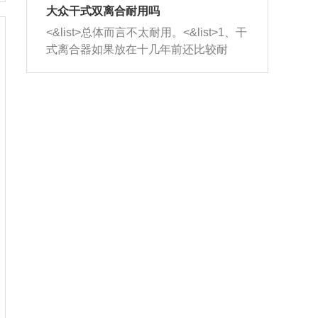
室，最后形成废气排出，就可以让三元
无法制作，需要将车辆送到修理厂或4s
造成烧机油。<&list>3、机油粘度。使用
大众干式双离合耐用吗
催化器得到清洗，排气管堵塞的情况就
店；<&list>2.车辆半轴套管防尘罩破
机油粘度过小的话，同样会有烧机油现
<&list>总体而言不太耐用。<&list>1、干
能够得到解决。
裂，破裂后会出现漏油现象，使半轴磨
象，机油粘度过小具有很好的流动性，
式离合器如果放在十几年前还比较耐
损严重，磨损的半轴容易损坏，产生异
容易窜入到气缸内，参与燃烧。<&list>
用，但是由于现在的汽车发动机动力输
响；<&list>3.稳定器的转向胶套和球头
4、机油量。机油量过多，机油压力过
出越来越高，使得干式离合器散热不足
老化，一般是使用时间过长造成的。解
大，会将部分机油压入气缸内，也会出
的缺陷也逐渐暴露出来。<&list>2、由于
决方法是更换新的质量好的转向橡胶套
现烧机油。<&list>5、机油滤清器堵塞：
干式双离合的工作环境暴露在空气中，
和球头。
会导致进气不畅，使进气压力下降，形
而离合器的散热也是通离合器罩上面的
成负压，使机油在负压的情况下吸入燃
几个小孔来进行散热。但是在行驶过程
烧室引起烧机油。<&list>6、正时齿轮或
中变速箱需要换挡，就不得不使得离合
链条磨损：正时齿轮或链条的磨损会引
器频繁工作。<&list>3、长时间的低速行
起气阀和曲轴的正时不同步。由于轮齿
驶以及过于频繁的启停，导致离合器的
或链条磨损产生的过量侧隙，使得发动
温度不断升高，而低速行驶时空气流动
机的调节无法实现：前一圈的正时和下
效率不高，无法将离合器中的热量有效
一圈可能就不一样。当气阀和活塞的运
的带走，导致离合器内部的温度不断升
动不同步时，会造成过大的机油消耗。
高，加速离合器的磨损。
解决方法：更换正时齿轮或链条。<&list
>7、内垫圈、进风口破裂：新的发动机
设计中，经常采用各种由金属和其他材