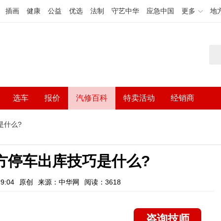
插画
健康
公益
优选
法制
守艺中华
应急中国
更多
地
选车
报价
汽修百科
特卖活动
经销商
是什么?
方停车出库技巧是什么?
9:04
原创
来源：中华网
阅读：3618
咨询技师