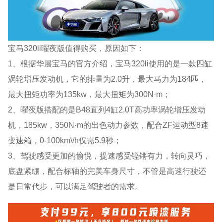
宝马320li曜夜版值得购买，原因如下：
1、根据华晨宝马的官方介绍，宝马320li使用的是一款四缸
涡轮增压发动机，它的排量为2.0升，最大马力为184匹，
最大扭矩功率为135kw，最大扭矩为300N·m；
2、曜夜版搭配的是B48直列4缸2.0T高功率涡轮增压发动
机，185kw，350N·m的出色动力参数，配合ZF运动型8速
变速箱，0-100km\/h仅需5.9秒；
3、驾驶感受更加的愉悦，提速感受铿锵有力，转向灵巧，
底盘紧绷，配合标轴的完美车身尺寸，不管是高速行驶还
是日常代步，可以满足驾驶者的需求。