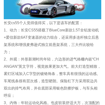
长安cs55个人觉得值得买，以下是该车的配置：
1、动力：长安CS55搭载了BlueCore新款1.5T全铝发动机
+爱信新款6AT变速器的动力组合，还采用多连杆独立后悬
架系统和增强麦弗逊式独立前悬架系统，三大件比较给
力；
2、外观：外形新潮时尚年轻，六边形的进气格栅内嵌“CH
ANGAN”英文字符，视觉效果更加大气。前大灯造型精致，
雾灯区域加入C字型的镀铬饰条，整车具有很强的运动感。
车尾线条很有层次感，造型硬朗。保险杠下方采用双边共
双出的排气布局，并在底部采用银色防擦护板，与车头相
呼应；
3、内饰：年轻运动化风格。包皮软装舒适大方，次顶配的