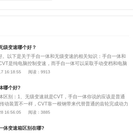
v无级变速哪个好？
速更好。以下是关于手自一体和无级变速的相关知识：手自一体和
CVT是纯电脑控制变速，而手自一体可以采取手动变档和电脑
速器和普通自动变速器的最大区别是它省去复杂而又笨重的齿
 16:18:55
阅读：9913
而只用两组带轮进行变速传动。无级变速的含义：CVT即无级
ntinuouslyVariableTransmission，简称CVT。发明这
体哪个好?
是荷兰人，有其装置的变速器也称为无段变速箱或者无级变速
体区别：1、无级变速就是CVT，手自一体你说的应该是普通
是传动装置不一样，CVT靠一根钢带来代替普通的齿轮完成动力
优缺点吧。CVT优点：1动力输出线性；提高燃油经济性。换挡
 16:56:05
阅读：3885
1成本相对高，万一坏了维修成本也高，动力跟进不够迅速，
、ATCVT的优缺点我是针对一般AT来说的。所以CVT的优点
一体变速箱区别在哪?