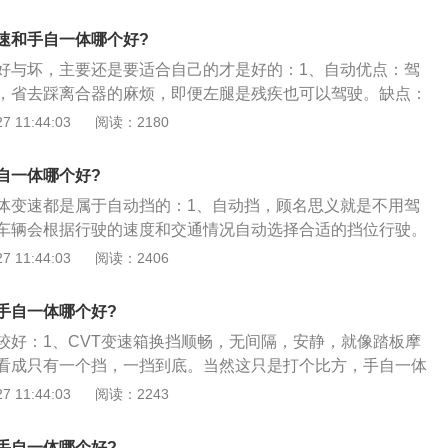
式无级变速器（VDT-CVT）；3、手自一体就是将汽车的手
，换挡极快；AMT，自动换挡的手动变速箱，要不是最小排量
结合在一起的变速方式。手动挡因为自己可以自由调节挡位及
，SMART。要不就是追求极致运动性能的车用，比如法拉利。
速和手自一体哪个好?
种畅快的感觉，运动感十足，富有驾驶乐趣。
好与坏，主要还是要适合自己的才是好的：1、自动优点：驾
，省去踩离合器的麻烦，即便左腿是残疾也可以驾驶。缺点：
长，没驾驶乐趣，燃油经济性差。适合人群：喜欢简单惬意驾
 11:44:03
阅读：2180
及大部分时间在拥挤的城市中开车的车主；2、手自一体：优
选择，想轻松驾驶时选择自动挡模式，想感受驾驶乐趣的时候
手自一体哪个好?
。缺点：价格比较高，燃油经济性比较差。适合人群：市区用
体变速都是属于自动挡的：1、自动挡，顾名思义就是不用驾
望操作更简便，同时又希望保留一部分驾驶乐趣的车主，有较
车辆会根据行驶的速度和交通情况自动选择合适的挡位行驶。
、无级变速优点：燃油经济性比较好，动力输出更平稳，舒适
上的挡位共有六个位置，从上到下分别为：P、R、N、D、
 11:44:03
阅读：2406
控乐趣比较差。适合人群：注重燃油经济性和舒适性，经常在
动挡的车只运用停车挡P挡、倒车挡R挡、空挡N挡、前进挡D挡
；没什么驾驶经验的新手司机。
驾驶的需要，而如果遇到一些特殊的驾驶环境，就需要运用其
手自一体哪个好?
，如果你能够选择一种正确的操纵控制方式，自动挡的汽车会
较好：1、CVT变速箱换挡顺畅，无间隔，安静，就像踏板摩
表现；3、自动变速器，利用行星齿轮机构进行变速，它能根
看成只有一个挡，一挡到底。当然这只是打个比方，手自一体
车速变化，自动地进行变速。而驾驶者只需操纵加速踏板控制
算自动变速箱，只是增加了一个手动换挡装置，在一定范围内
 11:44:03
阅读：2243
讲，汽车上常用的自动变速器有以下几种类型：液力自动变速
意志手动换挡，其实几乎所有的手自一体车很少用到手动换挡
变速器、电力传动自动变速器、有级式机械自动变速器和无级
体属于自动挡的一种，换挡顿挫和延迟肯定有的，只是车越好
等。最常见的是液力自动变速器。液力自动变速器主要是由液
手自一体哪个好?