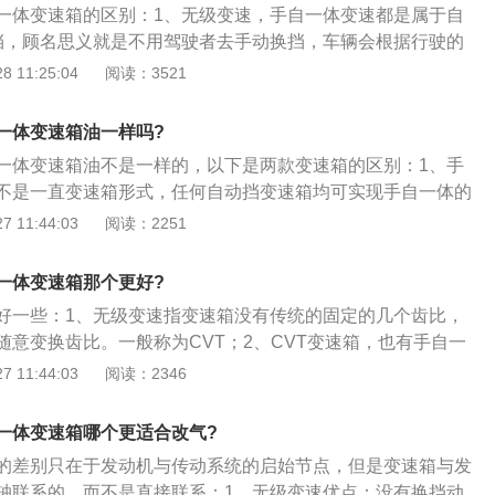
一体变速箱的区别：1、无级变速，手自一体变速都是属于自
挡，顾名思义就是不用驾驶者去手动换挡，车辆会根据行驶的
动选择合适的挡位行驶；3、一般的自动挡汽车上的挡位共有
 11:25:04
阅读：3521
下分别为：P、R、N、D、S、L；4、开自动挡的车只运用停
R挡、空挡N挡、前进挡D挡完全可以满足一般驾驶的需要，而
一体变速箱油一样吗?
的驾驶环境，就需要运用其它功能挡了；5、因此，如果你能
一体变速箱油不是一样的，以下是两款变速箱的区别：1、手
操纵控制方式，自动挡的汽车会有比手动挡更好的表现。
不是一直变速箱形式，任何自动挡变速箱均可实现手自一体的
体这样的称呼经常见于车辆配置表，通常这里指的是具备手自
 11:44:03
阅读：2251
T变速箱；2、区别：前者是无级变速箱，前进挡下理论上有无
部实现换挡的部件一般为锥齿轮和钢带；3、在整个变速过程
一体变速箱那个更好?
后者是有级变速箱，前进挡下有固定个数的传动比，其内部实
好一些：1、无级变速指变速箱没有传统的固定的几个齿比，
为行星齿轮组。
随意变换齿比。一般称为CVT；2、CVT变速箱，也有手自一
个程序上设定出来的固定的齿比（全自动模式下就不使用固定
 11:44:03
阅读：2346
变换，省油，无换挡感觉，但没什么驾驶乐趣）；3、手自一
CVT，也可以是传统的AT，也可以是DSG，也可以是AM
一体变速箱哪个更适合改气?
动换挡的自动变速箱就行，并不限定具体结构；4、CVT上面说
的差别只在于发动机与传动系统的启始节点，但是变速箱与发
极平顺，超省油，但动力初段庸懒，故障率较高，无激烈驾驶
轴联系的，而不是直接联系：1、无级变速优点：没有换挡动