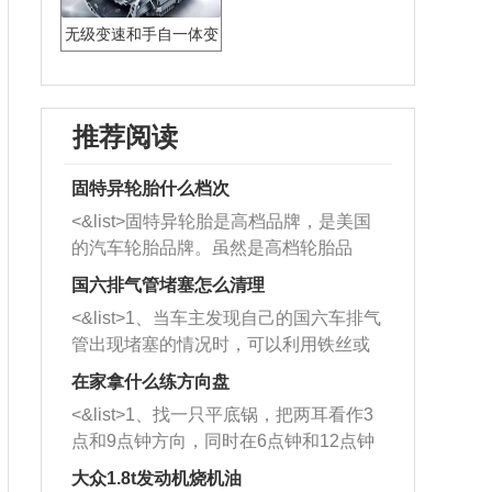
无级变速和手自一体变
速箱区别
推荐阅读
固特异轮胎什么档次
<&list>固特异轮胎是高档品牌，是美国
的汽车轮胎品牌。虽然是高档轮胎品
牌，但是中高低端的轮胎都有生产，这
国六排气管堵塞怎么清理
也是为了更好的开拓市场。
<&list>1、当车主发现自己的国六车排气
管出现堵塞的情况时，可以利用铁丝或
者是细棍，直接将杂物给取出来，如果
在家拿什么练方向盘
堵塞情况比较严重，也可以采取应急措
<&list>1、找一只平底锅，把两耳看作3
施。 <&list>2、直接利用木棍将所有的
点和9点钟方向，同时在6点钟和12点钟
杂物推到排气管里面的位置处，然后将
方向做一个标记。 <&list>2、双手握住
三元催化器拆解开，就可以将堵塞的东
大众1.8t发动机烧机油