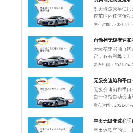
越不明显；2、至
压控制的齿轮变速
凯美瑞这款车使用
常使用中，由于用
够根据油门的开度
速范围内任何传动
理论上省油，其实
速轮盘和一条传动
最佳匹配；2、常
发布时间：2021-04-27
等等技术原因还无
器“突然换挡”、
器（VDT-CVT
的比如现在国内在
更小，它可以自由
变速方式。手动挡
说点题外话，其实
自动挡无级变速和
稳，没有传统变速器
觉，运动感十足，
单，故障率低，维
跑车不必受限于传
无级变速省油（链
在其挡位上设有“+
定，各有利弊：1
（+），如同手动
驾驶手动挡汽车的
发布时间：2021-04-27
弯时可以低中挡加
需要一挡一挡地加
无法实现的；2、
无级变速箱和手自
味着较高的维护成
无级变速箱和手自
模式几乎没用过，
自一体指自动变速
自动变速器来说有
齿比，可以在一定
发布时间：2021-04-27
定更为自由，传统
手自一体的，可以
衡，都更容易达到
用固定齿比了，可
内市场上装备CV
丰田无级变速和手
手自一体的变速箱
不当的话，出问题
丰田这款车的话，日常使
AMT，只要是附