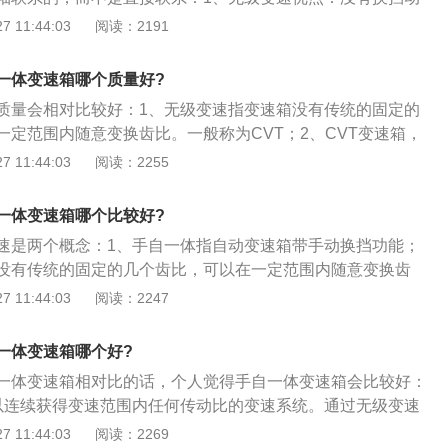
有换挡的顿挫感，传动效率高（比自动变速箱（85%左右）高
 11:44:03
阅读：2191
，与手动变速箱接近，所以加速快，油耗低；2、无级变速缺
高，维修成本相对较高；3、手自一体优点：相对于手动来
一体变速箱哪个质量好?
动机不会因为不及时减挡而超负荷，特别的好处是新手斜坡起
质量会相对比较好：1、无级变速指变速箱没有传统的固定的
于纯自动挡来讲，可以一定程度上满足手动换挡的乐趣，还可
一定范围内随意变换齿比。一般称为CVT；2、CVT变速箱，
，利用发动机制动汽车，这一点对过弯特别适用；4、手自一
可以控制几个程序上设定出来的固定的齿比（全自动模式下就
 11:44:03
阅读：2255
感较大，油耗相对较高。
，可以随时变换，省油，无换挡感觉，但没什么驾驶乐趣）；
箱，可以是CVT，也可以是传统的AT，也可以是DSG，也可
一体变速箱哪个比较好?
是附带手动换挡的自动变速箱就行，并不限定具体结构；4、CV
速是两个概念：1、手自一体指自动变速箱带手动换挡功能；
挡感觉，极平顺，超省油，但动力初段庸懒，故障率较高，无
没有传统的固定的几个齿比，可以在一定范围内随意变换齿
T；2、CVT变速箱，也有手自一体的，可以控制几个程序上设
 11:44:03
阅读：2247
比（全自动模式下就不使用固定齿比了，可以随时变换，省
但没什么驾驶乐趣）；3、手自一体的变速箱，可以是CVT，
一体变速箱哪个好?
T，也可以是DSG，也可以是AMT，只要是附带手动换挡的自
一体变速箱相对比的话，个人觉得手自一体变速箱会比较好：
不限定具体结构；4、CVT上面说了，无换挡感觉，极平顺，
以连续获得变速范围内任何传动比的变速系统。通过无级变速
段庸懒，故障率较高，无激烈驾驶乐趣；传统AT，除了油耗高
发动机工况的最佳匹配；2、常见的无级变速器有液力机械式
 11:44:03
阅读：2269
，其它就没什么缺点了，非常成熟；5、DSG，双离合自动变