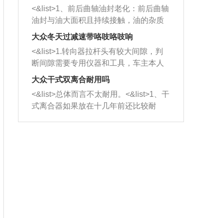
平底锅两耳，然后往左打半圈、一圈、
西取出来。但如果是因为积碳过多引起
<&list>1、前后曲轴油封老化：前后曲轴
一圈半的练习，往右同样也要打相同的
的堵塞，就需要将三元催化器泡在草酸
油封与油大面积且持续接触，油的杂质
圈数。 <&list>3、最后强调要反复练
中进行清洗。 <&list>3、也可以利用清
和发动机内持续温度变化使其密封效果
习，这样就可以形成肌肉记忆，在真实
大众冬天过减速带咯吱咯吱响
洗剂对堵塞的情况得到解决，将清洗剂
逐渐减弱，导致渗油或漏油。<&list>2、
驾驶车辆时，不需要记忆也能打好方
放在燃油箱中，与燃油混合后，车辆启
<&list>1.转向器拉杆头有较大间隙，判
活塞间隙过大：积碳会使活塞环与缸体
向。
动时，就可以和汽油一起进入到燃烧
断间隙需要专用仪器和工具，车主本人
的间隙扩大，导致机油流入燃烧室中，
室，最后形成废气排出，就可以让三元
无法制作，需要将车辆送到修理厂或4s
造成烧机油。<&list>3、机油粘度。使用
大众干式双离合耐用吗
催化器得到清洗，排气管堵塞的情况就
店；<&list>2.车辆半轴套管防尘罩破
机油粘度过小的话，同样会有烧机油现
<&list>总体而言不太耐用。<&list>1、干
能够得到解决。
裂，破裂后会出现漏油现象，使半轴磨
象，机油粘度过小具有很好的流动性，
式离合器如果放在十几年前还比较耐
损严重，磨损的半轴容易损坏，产生异
容易窜入到气缸内，参与燃烧。<&list>
用，但是由于现在的汽车发动机动力输
响；<&list>3.稳定器的转向胶套和球头
4、机油量。机油量过多，机油压力过
出越来越高，使得干式离合器散热不足
老化，一般是使用时间过长造成的。解
大，会将部分机油压入气缸内，也会出
的缺陷也逐渐暴露出来。<&list>2、由于
决方法是更换新的质量好的转向橡胶套
现烧机油。<&list>5、机油滤清器堵塞：
干式双离合的工作环境暴露在空气中，
和球头。
会导致进气不畅，使进气压力下降，形
而离合器的散热也是通离合器罩上面的
成负压，使机油在负压的情况下吸入燃
几个小孔来进行散热。但是在行驶过程
烧室引起烧机油。<&list>6、正时齿轮或
中变速箱需要换挡，就不得不使得离合
链条磨损：正时齿轮或链条的磨损会引
器频繁工作。<&list>3、长时间的低速行
起气阀和曲轴的正时不同步。由于轮齿
驶以及过于频繁的启停，导致离合器的