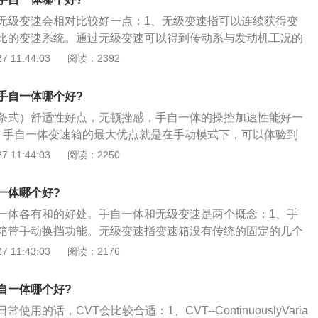
于哪种省油，理论上CVT少了换挡间隔，要省油一点，其实正
系统构成，主要包含自动离合器和自动变速器两大部分。它能
无级变速会相对比较好一点：1、无级变速指可以连续获得变
车环境的种种不确定因素加上司机开车习惯等原因，就算CVT
和车速的变化，自动地进行换挡；4、无级变速器是由两组变
比的变速系统。通过无级变速可以得到传动系与发动机工况的
也省不了多少；3、再有，CVT变速箱由于承受扭力范围有限
带组成的，属于自动变速器的一种，但它能克服普通自动变速
见的无级变速器有液力机械式无级变速器和金属带式无级变速
 11:44:03
阅读：2392
法搭载在大排量汽车上，以2.0升上下排量搭载CVT居多，典型
油门反应慢、油耗高等缺点。比传统自动变速器结构简单，体积
）；3、手自一体就是将汽车的手动换挡和自动换挡结合在一起的
售的东风日产车系天籁，逍客，轩逸都搭载了CVT变速箱。再
改变传动比，从而实现全程无级变速，使汽车的车速变化平
因为自己可以自由调节挡位及转速，驾驶起来有种畅快的感
手动变速箱的传动效率最高，结构比自动变速箱和无级变速简
手自一体哪个好?
换挡时那种“顿”的感觉；5、手动\/自动变速器。可使高性能
富有驾驶乐趣。
修方便费用省，当然也最省油。
统的自动挡束缚，让驾驶者也能享受手动换挡的乐趣。此型车
条式）舒适性好点，无顿挫感，手自一体的操控加速性能好一
”、“-”选择挡位。在D挡时，可自由变换降挡（-）或加挡
、手自一体变速箱的最大优点就是在手动模式下，可以体验到
挡一样。驾驶者可以在入弯前像手动挡般地强迫降挡减速，出
感觉，动力来得非常直接，还省去了踩离合器的动作，而且不
 11:44:03
阅读：2250
油出弯。
减挡，可以跳跃加减挡。这个驾驶乐趣是传统自动挡或手动挡
手自一体的变速箱技术要求比较高，而先进技术的应用往往意
一体哪个好?
本及苛刻的使用要求，很多人的车辆虽配有手自一体，但手动
一体各有和的好处。手自一体和无级变速是两个概念：1、手
显得有点鸡肋。而且这项技术目前还不够成熟，相对于普通的
箱带手动换挡功能。无级变速指变速箱没有传统的固定的几个
点费油；3、CVT的传动系统理论上挡位可以无限多，挡位设
范围内随意变换齿比。一般称为CVT；2、CVT变速箱，也有
 11:43:03
阅读：2176
传动系统中的齿轮比、速比以及性能、耗油、废气排放的平
控制几个程序上设定出来的固定的齿比（全自动模式下就不使
，相比传统自动挡变速箱而言，CVT应用于汽车时间不长，国
以随时变换，省油，无换挡感觉，但没什么驾驶乐趣）；3、
T汽车还不多，这意味着CVT维护保养的成本比较高，而且操作
自一体哪个好?
，可以是CVT，也可以是传统的AT，也可以是DSG，也可以是
的概率更高。
用的话，CVT会比较合适：1、CVT--ContinuouslyVaria
带手动换挡的自动变速箱就行，并不限定具体结构。