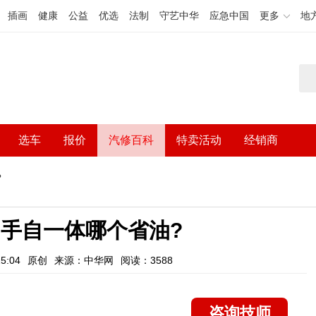
插画
健康
公益
优选
法制
守艺中华
应急中国
更多
地
选车
报价
汽修百科
特卖活动
经销商
?
手自一体哪个省油?
5:04
原创
来源：中华网
阅读：3588
咨询技师