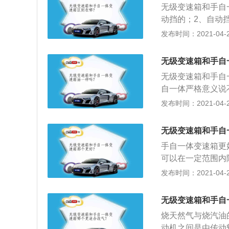
无级变速箱和手自
动挡的；2、自动
速度和交通情况自
发布时间：2021-04-28
六个位置，从上到
车挡P挡、倒车挡
无级变速箱和手自
如果遇到一些特殊
无级变速箱和手自
够选择一种正确的
自一体严格意义说
功能，但是手自一
发布时间：2021-04-27
一体功能的液力A
数个传动比，其内
无级变速箱和手自
中达到无级变速。
手自一体变速箱更
现换挡的部件一般
可以在一定范围内
体的，可以控制几
发布时间：2021-04-27
齿比了，可以随时
体的变速箱，可以是
无级变速箱和手自
T，只要是附带手
烧天然气与烧汽油
了，无换挡感觉，
动机之间是由传动