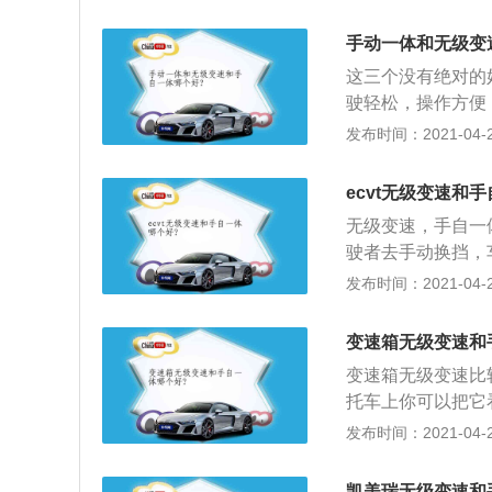
无级变速器和金属带
速箱，传统效率高
动换挡和自动换挡
的车用，比如QQ
手动一体和无级变
转速，驾驶起来有
这三个没有绝对的
驶轻松，操作方便
换挡的反应时间较
发布时间：2021-04-27
驶感受的车主，以
点：可以按照需要
ecvt无级变速和
切换成手动挡模式
无级变速，手自一
车的车主为主，希
驶者去手动换挡，
好的经济能力；3
一般的自动挡汽车
发布时间：2021-04-27
性较高。缺点：操
S、L；2、开自
城市里开车的车主
完全可以满足一般
变速箱无级变速和
它功能挡了。因此
变速箱无级变速比
有比手动挡更好的
托车上你可以把它
据油门踏板程度和
其实归根到底还是
发布时间：2021-04-27
车速即可。一般来
可以根据驾驶人的
器、液压传动自动
模式，当然手自一
式机械自动变速器
凯美瑞无级变速和