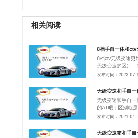
相关阅读
8档手自一体和ct
8档ctv无级变
无级变速的区别：
变档。这种无级变
发布时间：2023-07-17
轮组合变速传动，
变速传动，其英文全称Co
无级变速和手自一
种变速传动机构的
无级变速和手自一
器。
的AT吧；区别就
的传输。2、各有
发布时间：2021-04-28
顿挫感小，缺点：
起步让人感觉肉；3
无级变速箱和手自
就是AT的缺点。