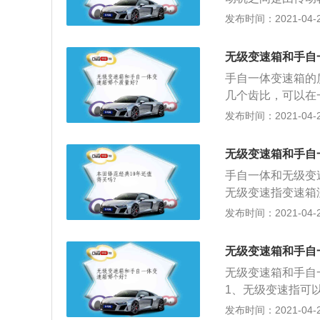
乐趣。
作，方便驾驶，没
发布时间：2021-04-27
很多（约95%）
点：故障率相对较
无级变速箱和手自
讲，操作简单，发
手自一体变速箱的
步不会熄火；相对
几个齿比，可以在
以适当的拖挡减速
也有手自一体的，
发布时间：2021-04-27
体缺点：换挡顿挫
不使用固定齿比了
3、手自一体的变速
无级变速箱和手自
以是AMT，只要
手自一体和无级变
T上面说了，无换
无级变速指变速箱
激烈驾驶乐趣。
比。一般称为CV
发布时间：2021-04-27
定出来的固定的齿
油，无换挡感觉，
无级变速箱和手自
也可以是传统的A
无级变速箱和手自
动变速箱就行，并
1、无级变速指可
超省油，但动力初
可以得到传动系与
发布时间：2021-04-27
点，传动效率差点