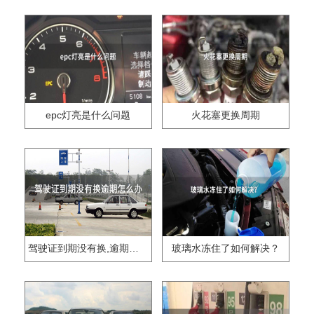
epc灯亮是什么问题
火花塞更换周期
驾驶证到期没有换,逾期怎么办??
玻璃水冻住了如何解决？