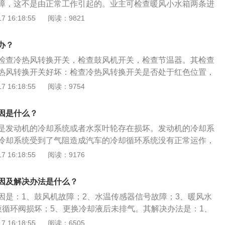
障，这不是由正常工作引起的。业主可检查暖风小水箱两条进
温度足够高，则表明暖风控制机构没有问题。如果是冷的或冷
 16:18:55
阅读：9821
却系统有问题。2、也可能是节温器总是打开或过早打开，导
环，并且车辆外部温度较低。外部冷空气将快速冷却防冻液，
办？
和暖风不足。恒温器需要调整或修理。3、暖风控制机构出现
检查冷热风转换开关，检查鼓风机开关，检查节温器。其检查
滤清器堵塞，导致鼓风机吹入车内的风量不足或冷热空气分布
热风转换开关好坏：检查冷热风转换开关是否处于红色位置，
风机各档位是否能达到足够的转速，冷暖风控制活门是否脱
若不能拧到红色位置，则进一步检查暖风机总开关。检查鼓风
 16:18:55
阅读：9754
理。4、如果你想在冬天暖车，你可以尝试一些技巧。即启动
数汽车的暖气是由冷却系统供给，不再额外需要用电设备，鼓
是直接打开空调鼓风机，等待水温指针达到中间位置，然后打
气的唯一用电设备，如果开关有故障，不能打开鼓风机，导致
空气循环设置为外部循环，同时关闭空调开关，等待几分钟，
因是什么？
暖气不热。检查节温器好坏：如果汽车没有节温器或者一直处
部流通。
是发动机的冷却系统或者水泵叶轮存在损坏。发动机的冷却系
致汽车水温上升慢，暖气开关不能打开，遇到这种情况可以到
冷却系统受到了气阻造成汽车的冷却循环系统没有正常运作，
的问题。倘若暖风小水箱是进水管热，出水管冷则是小水箱存
 16:18:55
阅读：9176
换。水泵叶轮存在损坏：车辆的水泵叶轮存在损坏或者丢转，
水量减少，从而导致暖风不热。需要更换新的水泵叶轮。
因及解决办法是什么？
因是：1、鼓风机故障；2、水温传感器信号故障；3、暖风水
液循环阀损坏；5、更换冷却液后未排气。其解决办法是：1、
开关；2、检查水温节温器；3、检查鼓风机各挡位运转情况；
 16:18:55
阅读：6505