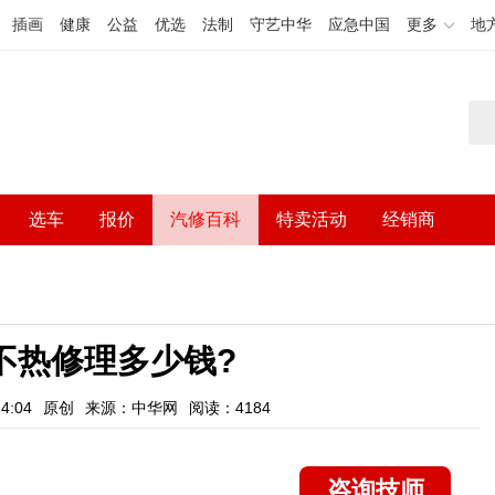
插画
健康
公益
优选
法制
守艺中华
应急中国
更多
地
选车
报价
汽修百科
特卖活动
经销商
不热修理多少钱?
4:04
原创
来源：中华网
阅读：4184
咨询技师