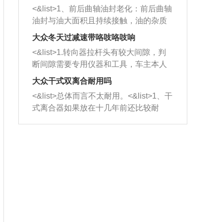
平底锅两耳，然后往左打半圈、一圈、
西取出来。但如果是因为积碳过多引起
<&list>1、前后曲轴油封老化：前后曲轴
一圈半的练习，往右同样也要打相同的
的堵塞，就需要将三元催化器泡在草酸
油封与油大面积且持续接触，油的杂质
圈数。 <&list>3、最后强调要反复练
中进行清洗。 <&list>3、也可以利用清
和发动机内持续温度变化使其密封效果
习，这样就可以形成肌肉记忆，在真实
大众冬天过减速带咯吱咯吱响
洗剂对堵塞的情况得到解决，将清洗剂
逐渐减弱，导致渗油或漏油。<&list>2、
驾驶车辆时，不需要记忆也能打好方
放在燃油箱中，与燃油混合后，车辆启
<&list>1.转向器拉杆头有较大间隙，判
活塞间隙过大：积碳会使活塞环与缸体
向。
动时，就可以和汽油一起进入到燃烧
断间隙需要专用仪器和工具，车主本人
的间隙扩大，导致机油流入燃烧室中，
室，最后形成废气排出，就可以让三元
无法制作，需要将车辆送到修理厂或4s
造成烧机油。<&list>3、机油粘度。使用
大众干式双离合耐用吗
催化器得到清洗，排气管堵塞的情况就
店；<&list>2.车辆半轴套管防尘罩破
机油粘度过小的话，同样会有烧机油现
<&list>总体而言不太耐用。<&list>1、干
能够得到解决。
裂，破裂后会出现漏油现象，使半轴磨
象，机油粘度过小具有很好的流动性，
式离合器如果放在十几年前还比较耐
损严重，磨损的半轴容易损坏，产生异
容易窜入到气缸内，参与燃烧。<&list>
用，但是由于现在的汽车发动机动力输
响；<&list>3.稳定器的转向胶套和球头
4、机油量。机油量过多，机油压力过
出越来越高，使得干式离合器散热不足
老化，一般是使用时间过长造成的。解
大，会将部分机油压入气缸内，也会出
的缺陷也逐渐暴露出来。<&list>2、由于
决方法是更换新的质量好的转向橡胶套
现烧机油。<&list>5、机油滤清器堵塞：
干式双离合的工作环境暴露在空气中，
和球头。
会导致进气不畅，使进气压力下降，形
而离合器的散热也是通离合器罩上面的
成负压，使机油在负压的情况下吸入燃
几个小孔来进行散热。但是在行驶过程
烧室引起烧机油。<&list>6、正时齿轮或
中变速箱需要换挡，就不得不使得离合
链条磨损：正时齿轮或链条的磨损会引
器频繁工作。<&list>3、长时间的低速行
起气阀和曲轴的正时不同步。由于轮齿
驶以及过于频繁的启停，导致离合器的