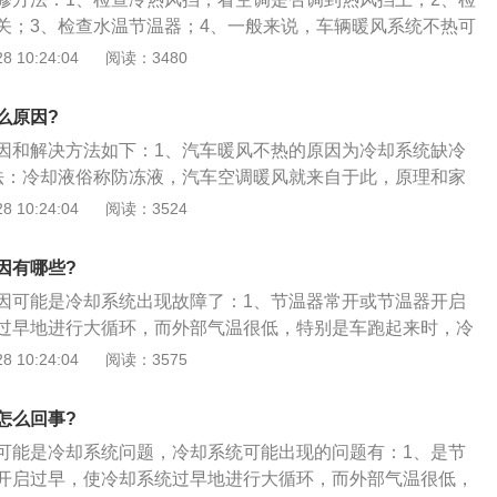
关；3、检查水温节温器；4、一般来说，车辆暖风系统不热可
因：一是发动机冷却系统造成的，一是暖风的控制机构工作不
 10:24:04
阅读：3480
些问题相对普通车主有些难度，有的维修起来也比较复杂，还
。
么原因?
因和解决方法如下：1、汽车暖风不热的原因为冷却系统缺冷
法：冷却液俗称防冻液，汽车空调暖风就来自于此，原理和家
。汽车暖风循环是在发动机冷却液小循环管路中并联一条管
 10:24:04
阅读：3524
接暖风水箱，鼓风机吹暖风水箱后产生暖风，空调暖风就是如
缺冷却液是导致暖风不热最常见也是最容易解决的故障现象；
因有哪些?
部就能看到暖风水箱的位置，有些车型暖风水箱位置会高于缸
因可能是冷却系统出现故障了：1、节温器常开或节温器开启
高于缸盖，这样就保证在冷却液不足的情况下优先使冷却液在
过早地进行大循环，而外部气温很低，特别是车跑起来时，冷
，补足冷却液后，暖风水箱中充满滚烫的冷却液，暖风自然会
却，发动机水温上不来，暖风也不会热；2、水泵叶轮破损或
 10:24:04
阅读：3575
小水箱的流量不够，热量上不来；3、发动机冷却系统有气
系统循环不良，造成水温高，暖风不热的故障。如果冷却系统
怎么回事?
汽缸垫有破损向冷却系统串气所至；如果暖风小水箱的进水管
可能是冷却系统问题，冷却系统可能出现的问题有：1、是节
凉，这种情况应是暖风小水箱有堵塞，应更换暖风小水箱。
开启过早，使冷却系统过早地进行大循环，而外部气温很低，