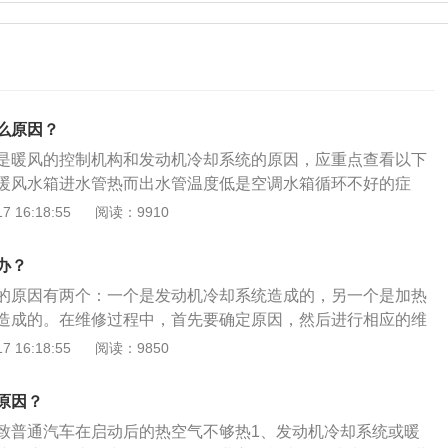
么原因？
是暖风的控制机构和发动机冷却系统的原因，应重点查看以下
暖风水箱进水管热而出水管温度低是空调水箱循环不好的症
热器片非常精细，长期使用，冷却液中的水垢和杂质就会堵塞
 16:18:55
阅读：9910
的管路，导致水箱的循环不好，不能提供足够的热量为驾驶室
水箱外部的散热器片之间堵塞，就会造成空调电机产生的气流
办？
器片阻挡，无法通过空调出风口送达驾驶室，导致空调制热不
的原因有两个：一个是发动机冷却系统造成的，另一个是加热
调滤芯主要作用就是过滤掉进入空调系统空气中的杂质，空调
造成的。在维修过程中，首先要确定原因，然后进行相应的维
调系统的空气不足，空调风扇就不能产生足够的风量给车辆提
简单。看一下暖风小水箱的两个进水管的温度。如果两根管道
 16:18:55
阅读：9850
：空调电机老化，工作效率降低，会出现噪音大但产生的风量
风量控制机构有问题；如果两根水管都是冷的，或者一根是热
暖风水箱的热量及时有效的输送到驾驶室，造成空调暖风不热
，则表明冷却系统有问题。冷却系统可能存在的问题有：节温
原因？
，使冷却系统过早进行大循环，外部温度很低。特别是在汽车
致普通汽车在启动后的热空气不够热1、发动机冷却系统或暖
迅速冷却防冻液，发动机水温不会升高，空气也不会变热。