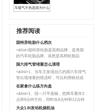
车暖气不热是因为什么
推荐阅读
固特异轮胎什么档次
<&list>固特异轮胎是高档品牌，是美国
的汽车轮胎品牌。虽然是高档轮胎品
牌，但是中高低端的轮胎都有生产，这
国六排气管堵塞怎么清理
也是为了更好的开拓市场。
<&list>1、当车主发现自己的国六车排气
管出现堵塞的情况时，可以利用铁丝或
者是细棍，直接将杂物给取出来，如果
在家拿什么练方向盘
堵塞情况比较严重，也可以采取应急措
<&list>1、找一只平底锅，把两耳看作3
施。 <&list>2、直接利用木棍将所有的
点和9点钟方向，同时在6点钟和12点钟
杂物推到排气管里面的位置处，然后将
方向做一个标记。 <&list>2、双手握住
三元催化器拆解开，就可以将堵塞的东
大众1.8t发动机烧机油