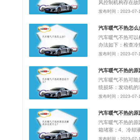
风控制机构存在故
水管的温度。如果
发布时间：2023-07-17
热交替，则表明冷
致冷却系统提前循
汽车暖气不热怎么
导致水箱温升不足
汽车暖气不热可以
问题的原因可能是
办法如下：检查冷
不合理。同时检查
红色代表出热风，
发布时间：2023-07-17
落，应及时修理处
机开关好坏：大多
发动机预热，而不
风机开关是控制暖
开暖风和空调，将
汽车暖气不热的原
无热风吹出，汽车
将流通方式改为内
汽车暖气不热可能
于打开状态，则导
统损坏：发动机的
维修店检修。
从而导致暖风不热
发布时间：2023-07-17
在堵塞需要进行更
造成水箱中流经的
汽车暖气不热的原
汽车暖气不热的原
箱堵塞；4、冷却
检查电子风扇温控
发布时间：2023-07-17