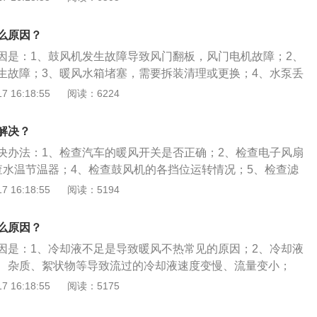
否脏污堵塞；5、及时排气；6、用水枪或气枪通暖风水箱或热
的作用：1、车内温度调节；2、湿度调节；3、气流调节；4、
么原因？
因是：1、鼓风机发生故障导致风门翻板，风门电机故障；2、
生故障；3、暖风水箱堵塞，需要拆装清理或更换；4、水泵丢
阀和冷却液循环阀损坏；5、更换冷却液后未排气。扩展内
 16:18:55
阅读：6224
方法：1、检查鼓风机的各挡位运转情况，每个挡位都要达到
加装或更换新节温器；3、有排气口的先排气，若不行用手感觉
解决？
温度相差很大直接用水枪或气枪通暖风水箱或热交换器即可；
决办法：1、检查汽车的暖风开关是否正确；2、检查电子风扇
否脏污堵塞，进行清理，必要时要及时更换；5、及时排气。
查水温节温器；4、检查鼓风机的各挡位运转情况；5、检查滤
；6、及时排气；7、用水枪或气枪通暖风水箱或热交换器。汽
 16:18:55
阅读：5194
：1、鼓风机发生故障导致风门翻板；2、水温传感器信号发生
箱堵塞；4、暖风流量阀和冷却液循环阀损坏；5、更换冷却液
么原因？
因是：1、冷却液不足是导致暖风不热常见的原因；2、冷却液
、杂质、絮状物等导致流过的冷却液速度变慢、流量变小；
常开、常闭或在某位置不动的状态；4、节温器常开。正确开启
 16:18:55
阅读：5175
上车后不要立即开暖气，尤其是在冬季，车辆长时间处于低温
会对汽车运输系统有所损害；2、暖风是将方向调整到脚下的