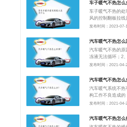
车子暖气不热怎么
位置，不会让车内
车子暖气不热的处
风的控制翻板拉线
热的原因有：1、
发布时间：2023-07-17
环，而外部气温很
够，热量上不来；
汽车暖气不热怎么
成暖风不热的故障
汽车暖气不热的原
暖风小水箱的热量
冻液无法循环；2
脱落，接口处缝隙
发布时间：2021-04-28
动，车内外温度低
水箱和暖风水箱的
汽车暖气不热怎么
建议逐一检查故障
汽车暖气系统不热
构工作不良造成的
复杂，应该请专业
发布时间：2021-04-28
汽车暖气不热怎么
汽车暖气不热的维