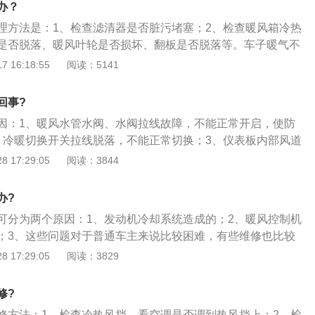
办？
人员产生明显的呼吸憋闷的情况。
理方法是：1、检查滤清器是否脏污堵塞；2、检查暖风箱冷热
是否脱落、暖风叶轮是否损坏、翻板是否脱落等。车子暖气不
节温器常开或节温器开启过早，使冷却系统过早地进行大循
 16:18:55
阅读：5141
低；2、水泵叶轮破损或丢转，使流经暖风小水箱的流量不
3、发动机冷却系统有气阻，气阻导致冷却系统循环不良，造
回事?
；4、滤清器脏污堵塞，造成风量不够或冷热风分配不好，使
因：1、暖风水管水阀、水阀拉线故障，不能正常开启，使防
散发不出来。
、冷暖切换开关拉线脱落，不能正常切换；3、仪表板内部风道
过大而漏风，使暖风泄露；4、防冻液温度过低：车辆刚刚启
 17:29:05
阅读：3844
，防冻液未达到正常的工作温度；5、暖风水阀位于发动机主
管路之间，部分车型为电子暖风水阀无需手动打开，不出暖风
办?
原因。
可分为两个原因：1、发动机冷却系统造成的；2、暖风控制机
；3、这些问题对于普通车主来说比较困难，有些维修也比较
人士检查维修。
 17:29:05
阅读：3829
修?
修方法：1、检查冷热风挡，看空调是否调到热风挡上；2、检