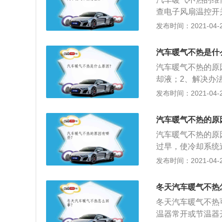
查电子风扇温控开
以分为两方面的原
发布时间：2021-04-28
良导致的；5、这
是应该请专业人员
汽车暖气不热是什
汽车暖气不热的原
却液；2、解决办
用空调制热不一样
发布时间：2021-04-28
路；3、管路中连
此而来。冷却系统
汽车暖气不热的原
4、从发动机仓内
汽车暖气不热的原
体，和缸盖持平或
过早，使冷却系统
缸体、缸盖中循环
风很快把防冻液冷
发布时间：2021-04-28
热起来。
丢转，使流经暖风
阻，气阻导致冷却
冬天汽车暖气不热
总有气，很可能是
冬天汽车暖气不热
很热，而出水管较
温器常开或节温器