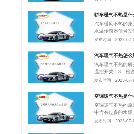
4、检查滤清器是
交换器。汽车空调
轿车暖气不热是什
净化空气。
汽车暖风不热的原
水温传感器信号发
转损坏，暖风流量
发布时间：2023-07-17
容：以下是其解决
足够的转速；2、
汽车暖气不热怎么
两根暖风水管，若
汽车暖气不热的解
4、检查滤清器是
温控开关；3、检
清器是否脏污堵塞
发布时间：2023-07-17
车暖气不热的原因
故障；3、暖风水
空调暖气不热是什
后未排气。
空调暖气不热的原
中含有过多的水垢
3、电控阀门处于
发布时间：2023-07-17
暖风方法是：1、
下，汽车没有预热