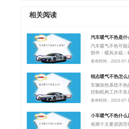
相关阅读
汽车暖气不热是什
汽车暖气不热可能
部件：暖风水箱：
状，空调水箱的散
发布时间：2023-07-17
空调水箱散热器片
输送暖风。而空调
锐志暖气不热怎么
被空调水箱的散热
车辆加热系统不热
好。空调滤芯：空
控制机构工作不良
滤芯堵塞，进入空
修。判别方法非常
发布时间：2023-07-17
供暖风。空调电机
都足够热，则表示
小的情况，不能将
的，另一根是冷的
的情况。
小车暖气不热什么
器常开或过早开启
有两个主要原因导
行驶时，冷空气会