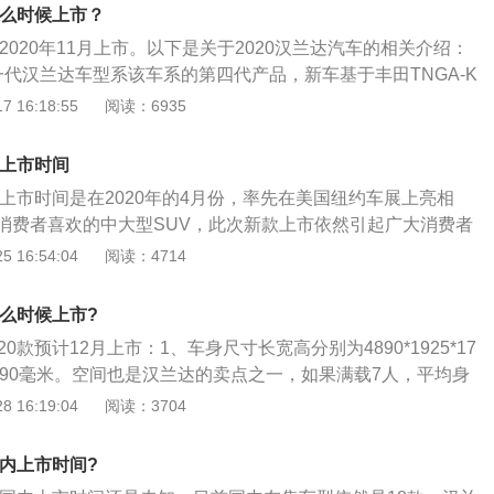
面：搭载3.5升V6发动机，最大输出功率295马力，最大扭矩3
什么时候上市？
速自动变速箱，可选装全轮驱动系统。
在2020年11月上市。以下是关于2020汉兰达汽车的相关介绍：
一代汉兰达车型系该车系的第四代产品，新车基于丰田TNGA-K
体轮廓依然延续了汉兰达经典的造型，细节方面有较大调整，
 16:18:55
阅读：6935
。上窄下宽的类梯形前格栅搭配熏黑中网以及飞翼式镀铬，增
，两侧雾灯区域的设计也要比现款更加细长。2、车身尺寸：
款上市时间
*1930*1727mm，轴距为2850mm。相比现款车型，长度及轴
款上市时间是在2020年的4月份，率先在美国纽约车展上亮相
。
消费者喜欢的中大型SUV，此次新款上市依然引起广大消费者
款的丰田汉兰达本次改款以后，无论是外形、动力还是配置都有了
 16:54:04
阅读：4714
的上市时间预计是2020年的12月份。它是基于丰田全新的T
用平台生产的，车身整体刚性提高了，而且重心也降低了，车子的
什么时候上市?
形设计上荣誉了空气动力学原理，能够大幅度的降低SUV天生
0款预计12月上市：1、车身尺寸长宽高分别为4890*1925*17
内饰上改动了方向盘样式以及换上了崭新的悬浮式多媒体显示
790毫米。空间也是汉兰达的卖点之一，如果满载7人，平均身
乘坐空间不会局促的；2、如果第二排的乘客身高1.8米，那么第
 16:19:04
阅读：3704
了一些。汉兰达的空间可以灵活的运用。根据身高高矮来进行
空间比较够用，后备箱比较小，如果将第三排座椅放倒放平
国内上市时间?
空间能大大改善。如果将二排三排座椅全部放倒放平之后，装