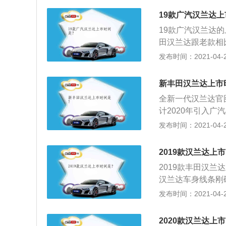
统、19英寸的大直
19款广汽汉兰达上
驾乘舒适性和越野性
19款广汽汉兰达
2.7L精英版、2.7
田汉兰达跟老款相
版、3.5L豪华版、
好，基于TNGA
发布时间：2021-04-28
雅，车身更流畅，
性；3、新款丰田
新丰田汉兰达上市
饰，还配备了20
全新一代汉兰达官
计2020年引入
新车整体设计比较
发布时间：2021-04-28
整体感。一条腰线
了比较细长的尾灯
2019款汉兰达上
圈，并有8种车身
2019款丰田汉兰
田最新的设计风格
汉兰达车身线条刚
英寸。新车有传统
增加了一些镀铬横
发布时间：2021-04-28
功率295马力，峰
门上的锐肋线和通
车型采用2.5L四
吸；3、汉兰达系列
安放在后座下放，不
2020款汉兰达上