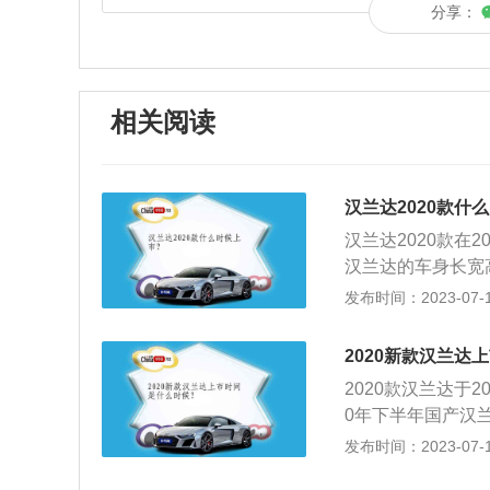
分享：
相关阅读
汉兰达2020款什
汉兰达2020款在
汉兰达的车身长宽高分
身重量为2080k
发布时间：2023-07-17
架是e型多连杆式独
大功率是162kw
2020新款汉兰达
2020款汉兰达于2
0年下半年国产汉
面：多媒体系统支持A
发布时间：2023-07-17
能、自动大灯、平