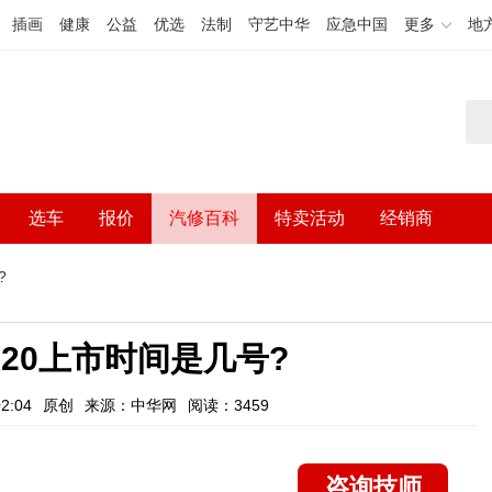
插画
健康
公益
优选
法制
守艺中华
应急中国
更多
地
选车
报价
汽修百科
特卖活动
经销商
?
020上市时间是几号?
2:04
原创
来源：中华网
阅读：3459
咨询技师