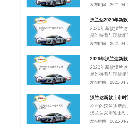
了颠覆性的改变，
发布时间：2021-04-28
新一代RAV4上
辅以熏黑中网进行
汉兰达2020年新
加细长的全LED
2020年新款汉兰
型也更加犀利，雾
是维持着与现款相
加运动、野性；2
修改；2、但这些
发布时间：2021-04-28
过为了凸显出力量
来笨重，而且也提
黑处理也让整体侧
缺陷；3、而内饰
长，与雷克萨斯N
2020年汉兰达新
化，中央的多媒体
身尺寸方面，虽然
2020年新款汉兰
感。
相比现款增长了6
是维持着与现款相
前一亮，虽然依旧
修改；2、但这些
发布时间：2021-04-28
气了，中间部分的
来笨重，而且也提
一根哑光灰的饰板
缺陷；3、而内饰
汉兰达新款上市时
更加上挡次；4、
化，中央的多媒体
型之外，还增加了
今年的汉兰达新款上
感。
大功率295马力，
汉兰达采用输出动力
车型采用2.5L四
式自动变速箱，使
发布时间：2021-04-28
面匹配E-CVT变
驶乐趣；2、而且