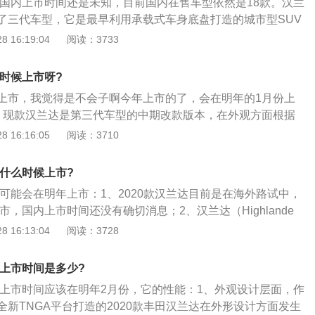
换代国内上市时间还是未知，目前国内在售车型依然是18款。汉兰
货来媲美。搬家运货一点问题都没有。
了三代车型，它是最早利用承载式车身底盘打造的城市型SUV
销量中以七座版本为主，其中最主要的原因还是空间，当然，
 16:19:04
阅读：3733
20—30万这个级别；2、汉兰达的车身尺寸在同级别中还是较
对比了很多7座SUV的第三排座椅空间的后，大多消费者都会
么时候上市呀?
3、空间是这一级别车型的强项，汉兰达的第二排和第三排都
上市，我觉得是不会子啊今年上市的了，会在明年的1月份上
现。当然了，五座状态下后排乘客的体验是最好的，柔软舒适
、现款汉兰达是第三代车型的中期改款版本，在外观方面根据
4、后排空调、双USB接口、超大尺寸全景天窗等配置也都是
三款前脸造型设计，其中精英版\/豪华版采用哑光前格栅；2、
 16:16:05
阅读：3710
然没有第二排来得舒服，但座椅的宽度依然能够保证两位乘客
镀铬前格栅，而新增的次顶配尊贵版则采用转速镀铬前格栅，
，在同级别车型还是少见；3、中期改款的汉兰达对内饰没有
款什么时候上市?
，虽然内饰布局不算精美，但出色的实用性绝对是教科书般的
款可能会在明年上市：1、2020款汉兰达目前是在海外路试中，
间都会让你赞不绝口；4、尤其当你坐进车内，会发现它的贯
上市，国内上市时间还没有确切消息；2、汉兰达（Highlande
扶手箱的空间非常大。
一款汽车，是丰田家族中的一款大尺寸的SUV。有着宽大的车
 16:13:04
阅读：3728
敞的内部空间。而且，Highlander汉兰达标配了同级别车型
；3、2020款汉兰达的车身尺寸为4950*1925*1720mm，
动上市时间是多少?
，是一款中型SUV。
混动上市时间应该在明年2月份，它的性能：1、外观设计层面，作
新TNGA平台打造的2020款丰田汉兰达在外形设计方面发生