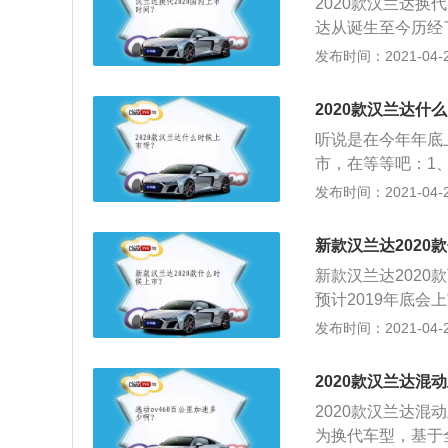
2020款汉兰达
载能力能与小型箱
达从诞生至今历经
之一：1、汉兰达
发布时间：2021-04-28
这里的空间是放在
具优势，尤其是在
2020款汉兰达什
直接选择汉兰达；
听说是在今年年底
有着不错的空间表
市，在等等吧：1
的座椅是一方面；
不同的配置，拥有
发布时间：2021-04-28
加分项！第三排虽
顶配的至尊版采用
的乘坐舒适度。
像这种多样化外观
新款汉兰达2020
做大刀阔斧的调整
新款汉兰达2020
演示，从细节到空
预计2019年底会
穿式储物槽和中央
r）是丰田生产的
发布时间：2021-04-28
身，拥有创新的、宽
中最高标准的安全装备
2020款汉兰达混
轴距为2790mm
2020款汉兰达
为换代车型，基于全