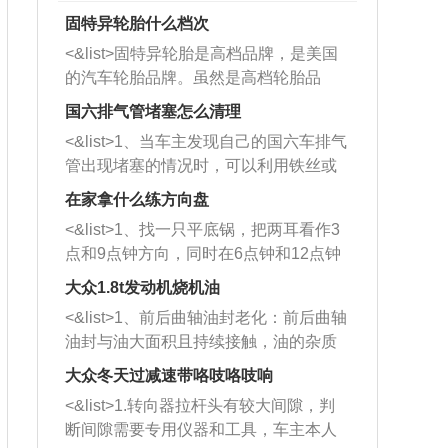
固特异轮胎什么档次
<&list>固特异轮胎是高档品牌，是美国
的汽车轮胎品牌。虽然是高档轮胎品
牌，但是中高低端的轮胎都有生产，这
国六排气管堵塞怎么清理
也是为了更好的开拓市场。
<&list>1、当车主发现自己的国六车排气
管出现堵塞的情况时，可以利用铁丝或
者是细棍，直接将杂物给取出来，如果
在家拿什么练方向盘
堵塞情况比较严重，也可以采取应急措
<&list>1、找一只平底锅，把两耳看作3
施。 <&list>2、直接利用木棍将所有的
点和9点钟方向，同时在6点钟和12点钟
杂物推到排气管里面的位置处，然后将
方向做一个标记。 <&list>2、双手握住
三元催化器拆解开，就可以将堵塞的东
大众1.8t发动机烧机油
平底锅两耳，然后往左打半圈、一圈、
西取出来。但如果是因为积碳过多引起
<&list>1、前后曲轴油封老化：前后曲轴
一圈半的练习，往右同样也要打相同的
的堵塞，就需要将三元催化器泡在草酸
油封与油大面积且持续接触，油的杂质
圈数。 <&list>3、最后强调要反复练
中进行清洗。 <&list>3、也可以利用清
和发动机内持续温度变化使其密封效果
习，这样就可以形成肌肉记忆，在真实
大众冬天过减速带咯吱咯吱响
洗剂对堵塞的情况得到解决，将清洗剂
逐渐减弱，导致渗油或漏油。<&list>2、
驾驶车辆时，不需要记忆也能打好方
放在燃油箱中，与燃油混合后，车辆启
<&list>1.转向器拉杆头有较大间隙，判
活塞间隙过大：积碳会使活塞环与缸体
向。
动时，就可以和汽油一起进入到燃烧
断间隙需要专用仪器和工具，车主本人
的间隙扩大，导致机油流入燃烧室中，