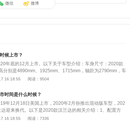
微信
微博
么时候上市？
2020年底的12月上市。以下关于车型介绍：车身尺寸：2020款
别是4890mm、1925mm、1715mm，轴距为2790mm，车
g。动力方面：2020款汉兰达前悬架是麦弗逊式独立悬架，后悬
 16:18:55
阅读：9504
立悬架，其搭载2.0t涡轮增压发动机，最大马力是220ps，最
，与其匹配的是6挡手自一体变速箱。
上市时间是什么时候？
019年12月18日美国上市，2020年2月份推出混动版车型，202
兰达迎来换代。以下是2020款汉兰达的相关介绍：1、配置方
ppleCarPlay、AndroidAuto连接；座椅通风加热和记忆功
 16:18:55
阅读：7336
视显示、无线充电、自动升窗、感应雨刮、电动尾门等功能一