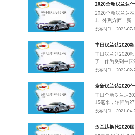
应俱全。2、动力方
2020全新汉兰达
65NM，匹配8
2020全新汉兰达
1、外观方面：新
平台打造而来，整
发布时间：2023-07-17
整体偏向硬朗风格
加了前脸的辨识度
丰田汉兰达2020
长宽高分别为4950
丰田汉兰达2020
距均增加了60mm
了，作为受到中国
的关注。2020
发布时间：2022-02-25
大幅度的提升，国内
NGA-K全球通
全新汉兰达2020
稳定性更高了。外
丰田全新汉兰达202
风噪明显的缺点。
15毫米，轴距为2
屏。
高1.75米左右，
发布时间：2021-04-28
三排的空间就会小
调配。车内的储物
汉兰达换代2020
后；3、后备箱的