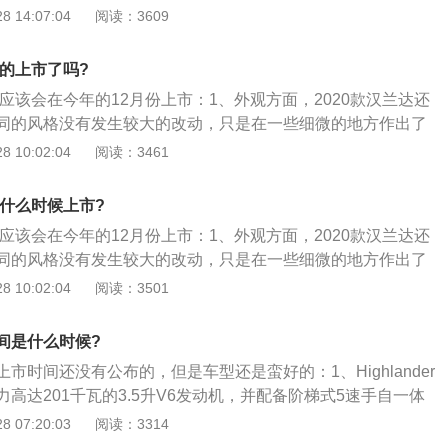
整体外形更加硬朗霸气！其中前脸部分，新车换装了类似于全
 14:07:04
阅读：3609
的家族式设计理念，前进气格栅换装为最新的六边形结构，内部
填充，上方加入了一根贯穿车标的镀铬饰条，配合两侧造型更
款的上市了吗?
大灯组，使得整个前脸呈现出更强的视觉冲击感。而前杠部位造
达应该会在今年的12月份上市：1、外观方面，2020款汉兰达还
灯进行了上移，并且边缘加入了更为凌厉的折线，整体效果更
同的风格没有发生较大的改动，只是在一些细微的地方作出了
、车身侧面部分与现款一样，继续沿用硬朗的设计风格，只不
修改也非常有讲究，不仅使2020款汉兰达不再像现款一样看起
 10:02:04
阅读：3461
感，新车在侧身以及轮龚部位加入了更多的折线。而A柱的熏
高了空气动力学特性，可以有效降低大型SUV天生的风噪大的
面显得更加具有整体感。至于车身部分，新车的尾灯组更加细
方面，2020款汉兰达也有了全新的设计，方向盘的样式有了变
X有点相似，内部同样加入了LED光源，视觉效果更加出色。车
款什么时候上市?
显示屏也由现款的镶嵌式改为了悬浮式，整体上更加具有豪华
官方并没有给出确切的数据，但目前透漏出来的消息是，新车
达应该会在今年的12月份上市：1、外观方面，2020款汉兰达还
0mm！很明显这样的尺寸大幅增加了；3、内饰部分同样令人眼
同的风格没有发生较大的改动，只是在一些细微的地方作出了
是黑色与米色的居家氛围，但整个中控台造型明显更加简洁大
修改也非常有讲究，不仅使2020款汉兰达不再像现款一样看起
 10:02:04
阅读：3501
悬浮式液晶屏尺寸更大、更亮眼，并且在副驾驶前方还加入了
高了空气动力学特性，可以有效降低大型SUV天生的风噪大的
，配合全新的全液晶仪表盘、三幅运动方向盘都让新车看起来
方面，2020款汉兰达也有了全新的设计，方向盘的样式有了变
间是什么时候?
动力方面是本次换代的重点，新车除了将搭载传统的燃油版车
显示屏也由现款的镶嵌式改为了悬浮式，整体上更加具有豪华
混动车型。其中普通燃油版车型搭载了一台3.5LV6发动机，最
市时间还没有公布的，但是车型还是蛮好的：1、Highlander
峰值扭矩为368N·m，传动系统匹配的是8速自动变速箱。混动
高达201千瓦的3.5升V6发动机，并配备阶梯式5速手自一体
缸发动机和两个电动机组合，综合功率为240马力，传动系统方
其具有平稳顺畅的加速性、良好的燃油经济性，以及美妙的驾
 07:20:03
阅读：3314
速箱。
，在高刚性整体式底盘上，四轮驱动系统与新开发的悬挂系