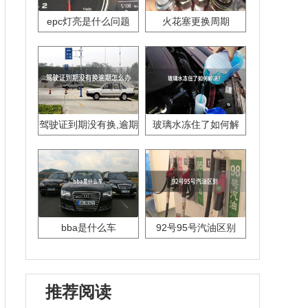
epc灯亮是什么问题
火花塞更换周期
驾驶证到期没有换,逾期
玻璃水冻住了如何解
怎么办??
决？
bba是什么车
92号95号汽油区别
推荐阅读