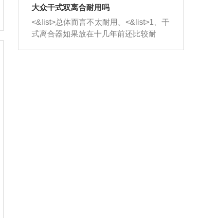
室，最后形成废气排出，就可以让三元
无法制作，需要将车辆送到修理厂或4s
造成烧机油。<&list>3、机油粘度。使用
大众干式双离合耐用吗
催化器得到清洗，排气管堵塞的情况就
店；<&list>2.车辆半轴套管防尘罩破
机油粘度过小的话，同样会有烧机油现
<&list>总体而言不太耐用。<&list>1、干
能够得到解决。
裂，破裂后会出现漏油现象，使半轴磨
象，机油粘度过小具有很好的流动性，
式离合器如果放在十几年前还比较耐
损严重，磨损的半轴容易损坏，产生异
容易窜入到气缸内，参与燃烧。<&list>
用，但是由于现在的汽车发动机动力输
响；<&list>3.稳定器的转向胶套和球头
4、机油量。机油量过多，机油压力过
出越来越高，使得干式离合器散热不足
老化，一般是使用时间过长造成的。解
大，会将部分机油压入气缸内，也会出
的缺陷也逐渐暴露出来。<&list>2、由于
决方法是更换新的质量好的转向橡胶套
现烧机油。<&list>5、机油滤清器堵塞：
干式双离合的工作环境暴露在空气中，
和球头。
会导致进气不畅，使进气压力下降，形
而离合器的散热也是通离合器罩上面的
成负压，使机油在负压的情况下吸入燃
几个小孔来进行散热。但是在行驶过程
烧室引起烧机油。<&list>6、正时齿轮或
中变速箱需要换挡，就不得不使得离合
链条磨损：正时齿轮或链条的磨损会引
器频繁工作。<&list>3、长时间的低速行
起气阀和曲轴的正时不同步。由于轮齿
驶以及过于频繁的启停，导致离合器的
或链条磨损产生的过量侧隙，使得发动
温度不断升高，而低速行驶时空气流动
机的调节无法实现：前一圈的正时和下
效率不高，无法将离合器中的热量有效
一圈可能就不一样。当气阀和活塞的运
的带走，导致离合器内部的温度不断升
动不同步时，会造成过大的机油消耗。
高，加速离合器的磨损。
解决方法：更换正时齿轮或链条。<&list
>7、内垫圈、进风口破裂：新的发动机
设计中，经常采用各种由金属和其他材