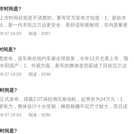
径轮辋匹配得很好，使Highlander汉兰达具有卓越的操纵性、
市时间是?
能；3、发动机分别是：2.7L，3.5L。汉兰达拥有9个款式：
的上市时间目前是不清楚的，要等官方宣布才知道：1、新款丰
L运动版、2.7L豪华版、2.7L豪华导航版、2.7L至尊版3.5L精英
比，新一代丰田汉兰达更安全、更舒适和更耐用，车内质量更
3.5L豪华导航版、3.5L至尊版。
-K丰田新全球架构平台打造；2、新款丰田汉兰达外观设计更优
 07:19:03
阅读：3287
配备了更高的空气动力效率，配备降低风噪声，同时提高稳定
汉兰达L、LE和XLE车型均采用黑色前格栅设计和银色镀铬装
时间是?
英寸轮毂。
图发布，该车将在纽约车展全球首发，今年12月北美上市，预
广汽丰田国产：1、外观方面，新车的整体造型延续了目前汉兰达
有力量感，采用了黑色的A柱设计，让整体侧面显得更加具有
 07:19:03
阅读：3338
贯穿门把手，车门底部也有一条折线装饰；2、新车尾部采用
组设计，和前大灯有所呼应。据悉，新车高配可配备20英寸轮
市时间是?
颜色可以选择。新车相比现款还增长了60mm；3、该车采用丰
达正式发布，搭载2.0T涡轮增压发动机，起售价为24万元：1、
，中控液晶屏设计在中控顶部，低配尺寸为8英寸，高配为12.3
硬有力，整体设计十分坚韧，梯形格栅不仅尺寸较大，而且还
动力和混动两种选择，传统动力采用的是3.5LV6发动机，最大
幅，气势恢宏的正面给人以不生气的自我感觉；2、发动机舱
 07:19:03
阅读：3290
值扭矩为368N·m，传动系统匹配的是8速自动变速箱；4、混动
过侧边的硬腰线，不断提醒你它的坚韧、霸气和饱满、狂野呼
缸发动机和两个电动机组合，综合功率为240马力，同时电池组
配备丰田D-4ST2.0升涡轮发动机，最大功率162千瓦220马力
会影响后备厢的空间，驾驶模式则有NORMAL、ECO和SP
市时间是?