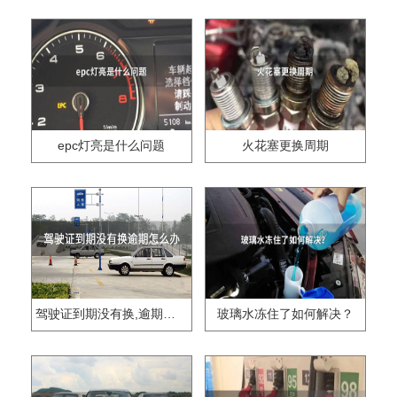
epc灯亮是什么问题
火花塞更换周期
驾驶证到期没有换,逾期怎么办??
玻璃水冻住了如何解决？