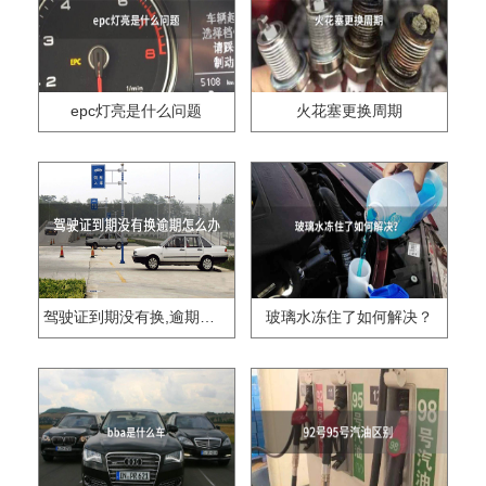
epc灯亮是什么问题
火花塞更换周期
驾驶证到期没有换,逾期怎么办??
玻璃水冻住了如何解决？