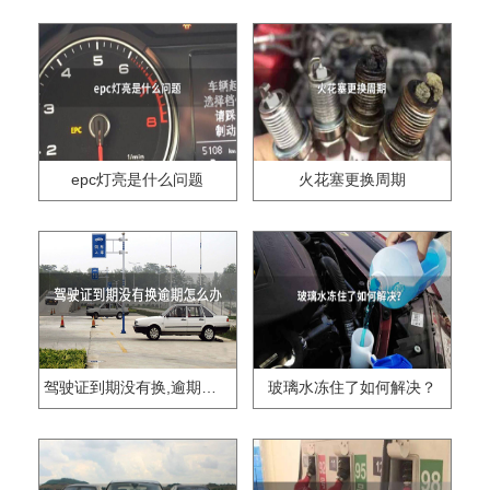
epc灯亮是什么问题
火花塞更换周期
驾驶证到期没有换,逾期怎么办??
玻璃水冻住了如何解决？