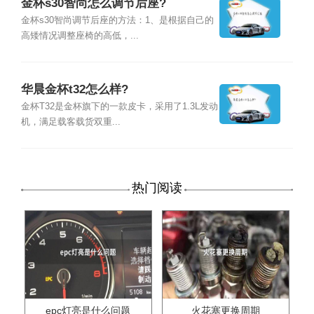
金杯s30智尚怎么调节后座?
金杯s30智尚调节后座的方法：1、是根据自己的
高矮情况调整座椅的高低，...
华晨金杯t32怎么样?
金杯T32是金杯旗下的一款皮卡，采用了1.3L发动
机，满足载客载货双重...
热门阅读
epc灯亮是什么问题
火花塞更换周期