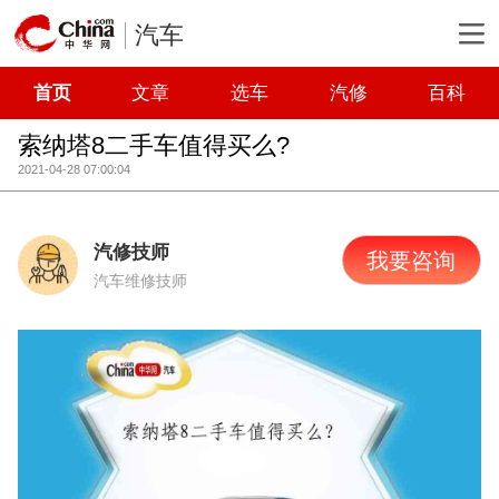
汽车
首页
文章
选车
汽修
百科
索纳塔8二手车值得买么?
2021-04-28 07:00:04
汽修技师
我要咨询
汽车维修技师