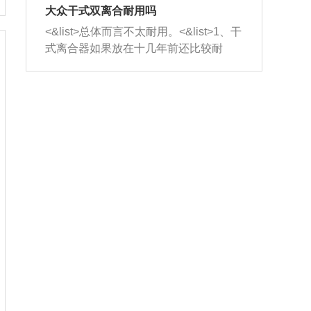
室，最后形成废气排出，就可以让三元
无法制作，需要将车辆送到修理厂或4s
造成烧机油。<&list>3、机油粘度。使用
大众干式双离合耐用吗
催化器得到清洗，排气管堵塞的情况就
店；<&list>2.车辆半轴套管防尘罩破
机油粘度过小的话，同样会有烧机油现
<&list>总体而言不太耐用。<&list>1、干
能够得到解决。
裂，破裂后会出现漏油现象，使半轴磨
象，机油粘度过小具有很好的流动性，
式离合器如果放在十几年前还比较耐
损严重，磨损的半轴容易损坏，产生异
容易窜入到气缸内，参与燃烧。<&list>
用，但是由于现在的汽车发动机动力输
响；<&list>3.稳定器的转向胶套和球头
4、机油量。机油量过多，机油压力过
出越来越高，使得干式离合器散热不足
老化，一般是使用时间过长造成的。解
大，会将部分机油压入气缸内，也会出
的缺陷也逐渐暴露出来。<&list>2、由于
决方法是更换新的质量好的转向橡胶套
现烧机油。<&list>5、机油滤清器堵塞：
干式双离合的工作环境暴露在空气中，
和球头。
会导致进气不畅，使进气压力下降，形
而离合器的散热也是通离合器罩上面的
成负压，使机油在负压的情况下吸入燃
几个小孔来进行散热。但是在行驶过程
烧室引起烧机油。<&list>6、正时齿轮或
中变速箱需要换挡，就不得不使得离合
链条磨损：正时齿轮或链条的磨损会引
器频繁工作。<&list>3、长时间的低速行
起气阀和曲轴的正时不同步。由于轮齿
驶以及过于频繁的启停，导致离合器的
或链条磨损产生的过量侧隙，使得发动
温度不断升高，而低速行驶时空气流动
机的调节无法实现：前一圈的正时和下
效率不高，无法将离合器中的热量有效
一圈可能就不一样。当气阀和活塞的运
的带走，导致离合器内部的温度不断升
动不同步时，会造成过大的机油消耗。
高，加速离合器的磨损。
解决方法：更换正时齿轮或链条。<&list
>7、内垫圈、进风口破裂：新的发动机
设计中，经常采用各种由金属和其他材