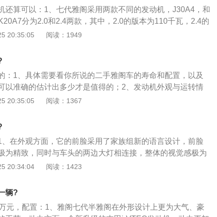
机还算可以：1、七代雅阁采用两款不同的发动机，J30A4，和
20A7分为2.0和2.4两款，其中，2.0的版本为110千瓦，2.4的
J30A4为3.0排量，拥有177千瓦的功率；2、外观，雅阁本身的
 20:35:05
阅读：1949
前，说难听的，把当时的雅阁7代半放到现在来讲，还是比较
内饰的质感和内饰的装饰，在当时那个年代来讲，经常使用不
?
，那是非常好的。因为当时的大多数车呢买回去后经常开门
的：1、具体需要看你所说的二手雅阁车的寿命和配置，以及
常抓的地方，磨损那叫一个严重呀，而且还比较那啥一点，要
可以准确的估计出多少才是值得的；2、发动机外观与运转情
一个8万左右的车，你会发现这种现象嘛，不可能的，技术都
观，识别漏油漏水的痕迹。点燃发动机，观察排出气体的颜
 20:35:05
阅读：1367
体半透明的淡灰色，说明状况良好；是黑色的，则说明发动机
说明发动机已经十分疲劳，白色的说明汽缸垫将报废；3、检
?
查验离合器的状况，起步时把变速器挂在三挡而不是通常的一
1、在外观方面，它的前脸采用了家族组新的语言设计，前脸
像正常情况熄火，说明离合器已经衰老。
极为精致，同时与车头的两边大灯相连接，整体的视觉感极为
车还具有了LED光源，点亮后拥有很不错的视觉效果；2、在
 20:34:04
阅读：1423
全新款式的6辐式合金轮毂，看上去有着很高的辨识度；彻底
型的粗犷风格，充满了时髦动感；3、在内饰方面，它采用硬
一辆?
的布局更为年轻动感，大面积软质材料装饰使得整车质感极为
3万元，配置：1、雅阁七代半雅阁在外形设计上更为大气、豪
同样很精致，在中控中心装备的这一块超8英寸的液晶显示