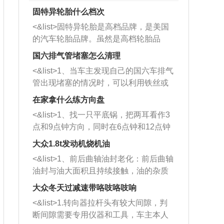
固特异轮胎什么档次
<&list>固特异轮胎是高档品牌，是美国
的汽车轮胎品牌。虽然是高档轮胎品
牌，但是中高低端的轮胎都有生产，这
国六排气管堵塞怎么清理
也是为了更好的开拓市场。
<&list>1、当车主发现自己的国六车排气
管出现堵塞的情况时，可以利用铁丝或
者是细棍，直接将杂物给取出来，如果
在家拿什么练方向盘
堵塞情况比较严重，也可以采取应急措
<&list>1、找一只平底锅，把两耳看作3
施。 <&list>2、直接利用木棍将所有的
点和9点钟方向，同时在6点钟和12点钟
杂物推到排气管里面的位置处，然后将
方向做一个标记。 <&list>2、双手握住
三元催化器拆解开，就可以将堵塞的东
大众1.8t发动机烧机油
平底锅两耳，然后往左打半圈、一圈、
西取出来。但如果是因为积碳过多引起
<&list>1、前后曲轴油封老化：前后曲轴
一圈半的练习，往右同样也要打相同的
的堵塞，就需要将三元催化器泡在草酸
油封与油大面积且持续接触，油的杂质
圈数。 <&list>3、最后强调要反复练
中进行清洗。 <&list>3、也可以利用清
和发动机内持续温度变化使其密封效果
习，这样就可以形成肌肉记忆，在真实
大众冬天过减速带咯吱咯吱响
洗剂对堵塞的情况得到解决，将清洗剂
逐渐减弱，导致渗油或漏油。<&list>2、
驾驶车辆时，不需要记忆也能打好方
放在燃油箱中，与燃油混合后，车辆启
<&list>1.转向器拉杆头有较大间隙，判
活塞间隙过大：积碳会使活塞环与缸体
向。
动时，就可以和汽油一起进入到燃烧
断间隙需要专用仪器和工具，车主本人
的间隙扩大，导致机油流入燃烧室中，