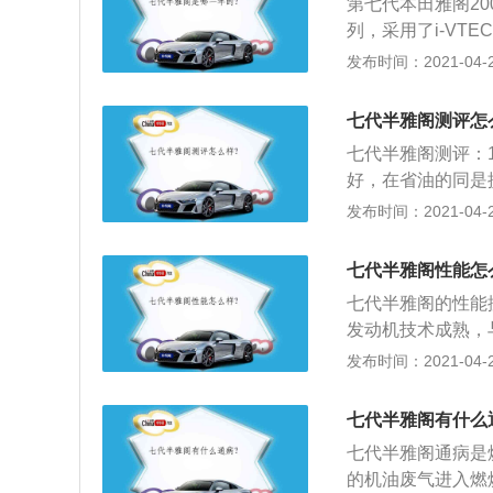
第七代本田雅阁20
车的数据用的。有
列，采用了i-VT
据是根据2项的权
七代半雅阁优点：
发布时间：2021-04-28
般开车的数据比这
良好，在省油的同
法和不精确的加油
好，故障率低5：
七代半雅阁测评怎
重要，有条件的最
七代半雅阁测评：
箱很耐用，但是底
好，在省油的同是
保持车辆在最好的
障率低，内饰宽大
发布时间：2021-04-27
车电脑，漆面软，
底盘不够结实，整
七代半雅阁性能怎
七代半雅阁的性能
发动机技术成熟，
量大，维修保养便
发布时间：2021-04-27
坐舒适；5、建议
差别越明显；日本
七代半雅阁有什么
臂，避震等底盘件
七代半雅阁通病是
的机油废气进入燃