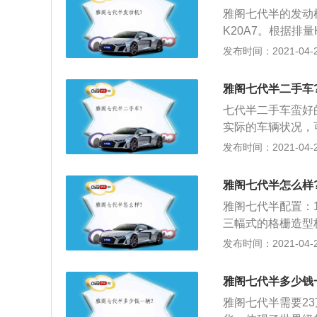
雅阁七代半的发动
K20A7。根据排量K
版本为119千瓦。
发布时间：2021-04-25
外观设计就比较超
好看的；3、就是
雅阁七代半二手车
会出现难看的磨损
七代半二手车蛮好
用，你会发现手经
实际的车辆状况，
是放在现在，随便
况，查看发动机外
发布时间：2021-04-25
在提升之中。
色，假如排出的气
没有调校好；蓝色
雅阁七代半怎么样
查车辆行驶性能，
雅阁七代半配置：
挡，假如发动机未
三幅式的格栅造型
高达威猛，同时新
发布时间：2021-04-25
车身方面，换装了
摆脱了之前美式车
雅阁七代半多少钱
派风格打造，整体
雅阁七代半需要2
细腻，仪表盘设计