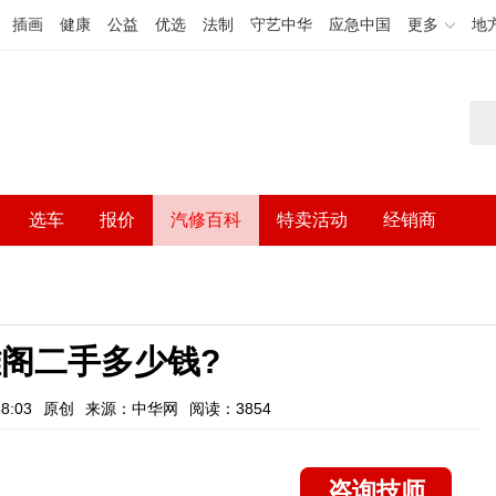
插画
健康
公益
优选
法制
守艺中华
应急中国
更多
地
选车
报价
汽修百科
特卖活动
经销商
阁二手多少钱?
8:03
原创
来源：中华网
阅读：3854
咨询技师