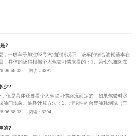
耗是?
车型，一般车子加注92号汽油的情况下，该车的综合油耗基本在
里，具体的还得根据个人驾驶习惯来看的：1、第七代雅阁在
超越自我，达到更高一级的优异性能。造型风格上糅合了欧式
 06:58:03
阅读：3391
气，较过往的日本车型都显饱满；2、第七代雅阁在中国迅速
热销的第六代车型，投产后立即热销，创下连续19个月同级车
多少?
核心技术：2.4L双顶置凸轮轴i-VTEC发动机；5AT变速器；
个，但是具体还要看个人驾驶习惯路况而定的，如果驾驶时尽
/五连杆双横臂独立后悬挂；VSA车辆稳定性控制系统；i-SRS
踩油门现象。油耗计算方法：1、理论性的台架油耗测试（车
BW电子油门；NAVI导航系统。
负荷）把发动机架在台架上，控制环境温度，正面电风扇吹，
 06:58:03
阅读：3294
模拟汽车的行驶状态，用计算机控制并且计算和画出：功率、
压、进气和排气温度、百公里等油耗等的数据和曲线图表；
年的?
油耗的数据与大家实际数据不一样，是供厂家调发动机和调试