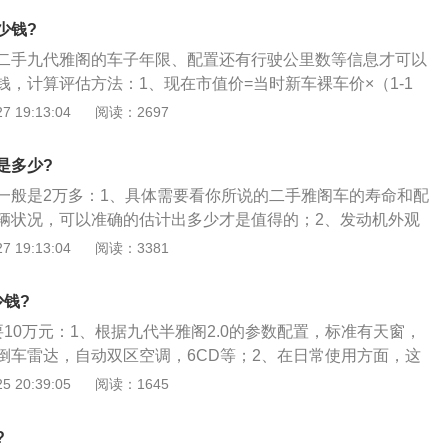
射范围大，亮度高，可以提高行车安全性。
少钱?
二手九代雅阁的车子年限、配置还有行驶公里数等信息才可以
，计算评估方法：1、现在市值价=当时新车裸车价×（1-1
）×（1-15%）×...，即每年递减15%左右，满几年就乘以多少个
 19:13:04
阅读：2697
2、看保险还有多长时间，审车还有多长时间，时间还长的须把保险
比例加上去；3、手续齐全，购车发票、钥匙齐备（一般2
是多少?
具箱、灭火器、应急工具、三脚架等一应俱全，且一直在4s店
一般是2万多：1、具体需要看你所说的二手雅阁车的寿命和配
，可适当提价，具体看个人；4、看是否有过重大事故，否则
辆状况，可以准确的估计出多少才是值得的；2、发动机外观
价30%-50%+。
发动机外观，识别漏油漏水的痕迹。点燃发动机，观察排出气
 19:13:04
阅读：3381
出的气体半透明的淡灰色，说明状况良好；是黑色的，则说明
；蓝色说明发动机已经十分疲劳，白色的说明汽缸垫将报废；
少钱?
性能，查验离合器的状况，起步时把变速器挂在三挡而不是通
10万元：1、根据九代半雅阁2.0的参数配置，标准有天窗，
动机未像正常情况熄火，说明离合器已经衰老。
倒车雷达，自动双区空调，6CD等；2、在日常使用方面，这
但更多的提示是，如果预算可行，建议选择增加一款带有氙气
 20:39:05
阅读：1645
夜间行车氙气大灯比普通卤素大灯照射范围大，亮度高，可以
?