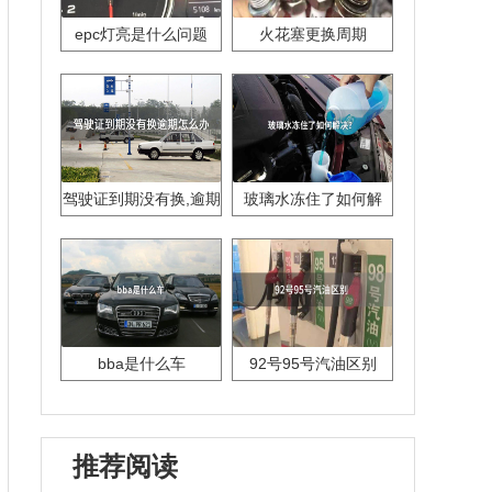
epc灯亮是什么问题
火花塞更换周期
驾驶证到期没有换,逾期
玻璃水冻住了如何解
怎么办??
决？
bba是什么车
92号95号汽油区别
推荐阅读