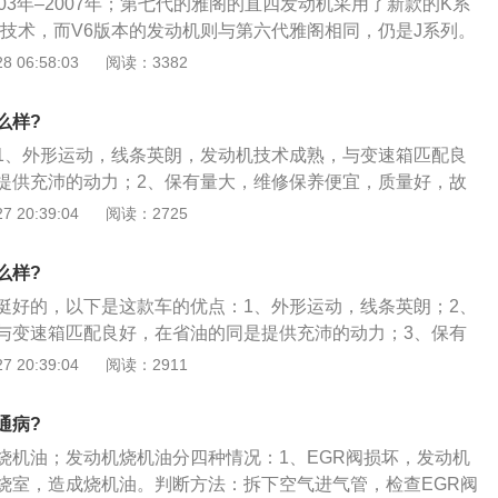
03年–2007年；第七代的雅阁的直四发动机采用了新款的K系
的车宣传品上的数据就是用的这个数据；有的车宣传品上的数
EC技术，而V6版本的发动机则与第六代雅阁相同，仍是J系列。
威的油耗测试结果再修正百公里等油耗的数据后给出的；3、一
1、外形运动，线条英朗；2、发动机技术成熟，与变速箱匹配
 06:58:03
阅读：3382
个高，个别人在顺风、下坡多的路上，千方百计的用省油的方
是提供充沛的动力；3、保有量大，维修保养便宜；4、质量
计量数是可以比生产厂家宣传品上的数据还低。
内饰宽大，隔音好，音响好，乘坐舒适；5、建议：按时保养很
么样?
好使用全合成机油，里程越多差别越明显；日本车发动机变速
1、外形运动，线条英朗，发动机技术成熟，与变速箱匹配良
盘就比较一般，要多注意下摆臂，避震等底盘件的情况，时刻
提供充沛的动力；2、保有量大，维修保养便宜，质量好，故
状态。
，隔音好，音响好，乘坐舒适；3、缺点是配置偏低，没有行
 20:39:04
阅读：2725
容易被划伤且容易老化，刹车衰退严重，高速刹车发抖；4、
体性不强，设计有缺陷，如怠速停车抖动，转向泵漏油等。
么样?
挺好的，以下是这款车的优点：1、外形运动，线条英朗；2、
与变速箱匹配良好，在省油的同是提供充沛的动力；3、保有
宜；4、质量好，故障率低5：内饰宽大，隔音好，音响好，乘
 20:39:04
阅读：2911
：按时保养很重要，有条件的最好使用全合成机油，里程越多
车发动机变速箱很耐用，但是底盘就比较一般，要多注意下摆
通病?
的情况，时刻保持车辆在最好的状态。
烧机油；发动机烧机油分四种情况：1、EGR阀损坏，发动机
烧室，造成烧机油。判断方法：拆下空气进气管，检查EGR阀