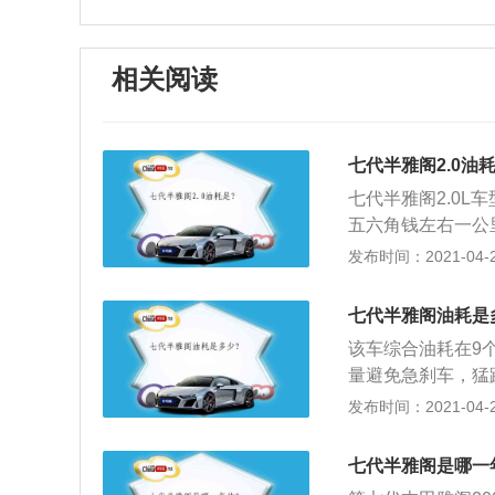
相关阅读
七代半雅阁2.0油
七代半雅阁2.0L
五六角钱左右一公
性能、设计上再次
发布时间：2021-04-28
的简练和美式的霸
投产，取代了依然
七代半雅阁油耗是
销量冠军纪录；3、
该车综合油耗在9
双横臂独立前悬挂\
量避免急刹车，猛
智能双安全气囊；D
的重量是满载或满
发布时间：2021-04-28
后面带上水负载，
升功率、扭力、缸
七代半雅阁是哪一
2、这个百公里等