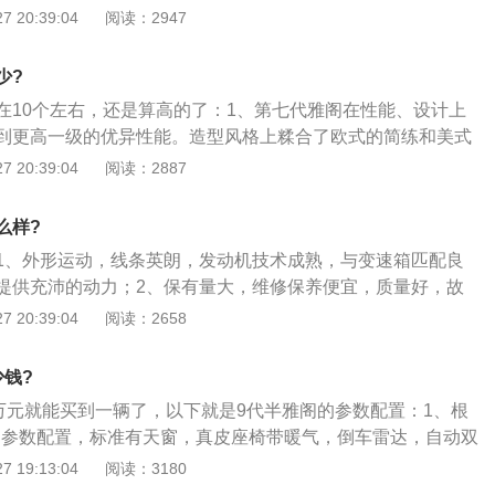
污。解决方法：维修或更换EGR阀；2、发动机气门与气门导
 20:39:04
阅读：2947
油封老化密封不严，使机油从气门位置进入燃烧室，造成烧机
车→打开机油加油口盖→检查有无蓝色气体喷出，有，漏气；
少?
：更换气门、气门油封、气门导管等；3、发动机汽缸垫烧
在10个左右，还是算高的了：1、第七代雅阁在性能、设计上
道漏入燃烧室，从而烧机油。判断方法：拆下火花塞→检查汽
到更高一级的优异性能。造型风格上糅合了欧式的简练和美式
两缸气压相近且气压低于标准值，就有汽缸串气，有可能造成
日本车型都显饱满；2、第七代雅阁在中国迅速投产，取代了
 20:39:04
阅读：2887
：更换汽缸垫；4、活塞、活塞环与汽缸壁间隙过大，造成机
车型，投产后立即热销，创下连续19个月同级车销量冠军纪
。判断方法：着车→拔出机油尺，观察机油尺口有无蓝色气体
2.4L双顶置凸轮轴i-VTEC发动机；5AT变速器；双横臂独立
；无，不烧机油。解决方法：发动机维修，更换活塞、活塞
么样?
横臂独立后悬挂；VSA车辆稳定性控制系统；i-SRS智能双安全
1、外形运动，线条英朗，发动机技术成熟，与变速箱匹配良
门；NAVI导航系统。
提供充沛的动力；2、保有量大，维修保养便宜，质量好，故
，隔音好，音响好，乘坐舒适；3、缺点是配置偏低，没有行
 20:39:04
阅读：2658
容易被划伤且容易老化，刹车衰退严重，高速刹车发抖；4、
体性不强，设计有缺陷，如怠速停车抖动，转向泵漏油等。
少钱?
0万元就能买到一辆了，以下就是9代半雅阁的参数配置：1、根
0的参数配置，标准有天窗，真皮座椅带暖气，倒车雷达，自动双
；2、在日常使用方面，这些配置是足够的，但更多的提示是，
 19:13:04
阅读：3180
议选择增加一款带有氙气大灯的车型；3、夜间行车氙气大灯