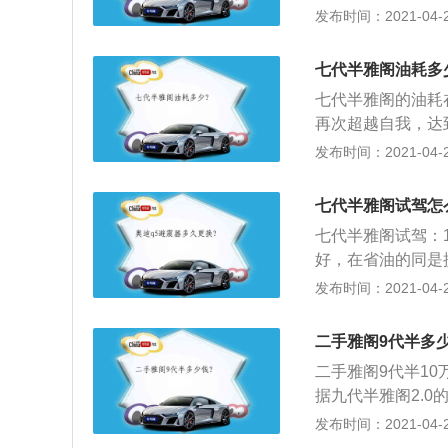
附近是否有明显油
发布时间：2021-04-27
管间隙过大或气门
油。检查方法：着
七代半雅阁油耗多
无良好。解决方法
七代半雅阁的油耗
穿，造成机油从油
再次超越自我，达
缸压力，如果相邻
的霸气，较过往的
发布时间：2021-04-27
漏机油。解决方法
依然热销的第六代
油进入燃烧室燃烧
录；3、核心技术：
喷出。有，烧机油
七代半雅阁试驾怎
前悬挂\/五连杆双
环、汽缸套等。
七代半雅阁试驾：
气囊；DBW电子油
好，在省油的同是
障率低，内饰宽大
发布时间：2021-04-27
车电脑，漆面软，
底盘不够结实，整
二手雅阁9代半多
二手雅阁9代半1
据九代半雅阁2.
区空调，6CD等
发布时间：2021-04-27
如果预算可行，建