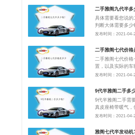
比普通卤素大灯照
二手雅阁九代半多
具体需要看您说的
判断大体需要多少钱
5%）×（1-15%
发布时间：2021-04-27
（1-15%）；
和审车费用按时间
二手雅阁七代价格
把）、说明书、工
二手雅阁七代价格
保养、维修维护的
置，以及实际的车
再在现在市值价上折
与运转情况，查看
发布时间：2021-04-27
体的颜色，假如排
发动机没有调校好
9代半雅阁二手多
3、检查车辆行驶
9代半雅阁二手需要
常的一挡，假如发
真皮座椅带暖气，
些配置是足够的，
发布时间：2021-04-25
大灯的车型；3、
提高行车安全性。
雅阁七代半发动机