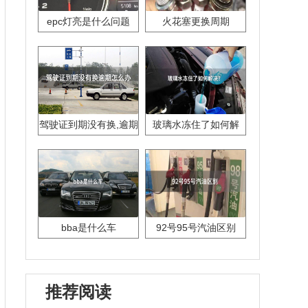
epc灯亮是什么问题
火花塞更换周期
驾驶证到期没有换,逾期
玻璃水冻住了如何解
怎么办??
决？
bba是什么车
92号95号汽油区别
推荐阅读