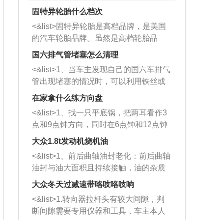
固特异轮胎什么档次
<&list>固特异轮胎是高档品牌，是美国
的汽车轮胎品牌。虽然是高档轮胎品
牌，但是中高低端的轮胎都有生产，这
国六排气管堵塞怎么清理
也是为了更好的开拓市场。
<&list>1、当车主发现自己的国六车排气
管出现堵塞的情况时，可以利用铁丝或
者是细棍，直接将杂物给取出来，如果
在家拿什么练方向盘
堵塞情况比较严重，也可以采取应急措
<&list>1、找一只平底锅，把两耳看作3
施。 <&list>2、直接利用木棍将所有的
点和9点钟方向，同时在6点钟和12点钟
杂物推到排气管里面的位置处，然后将
方向做一个标记。 <&list>2、双手握住
三元催化器拆解开，就可以将堵塞的东
大众1.8t发动机烧机油
平底锅两耳，然后往左打半圈、一圈、
西取出来。但如果是因为积碳过多引起
<&list>1、前后曲轴油封老化：前后曲轴
一圈半的练习，往右同样也要打相同的
的堵塞，就需要将三元催化器泡在草酸
油封与油大面积且持续接触，油的杂质
圈数。 <&list>3、最后强调要反复练
中进行清洗。 <&list>3、也可以利用清
和发动机内持续温度变化使其密封效果
习，这样就可以形成肌肉记忆，在真实
大众冬天过减速带咯吱咯吱响
洗剂对堵塞的情况得到解决，将清洗剂
逐渐减弱，导致渗油或漏油。<&list>2、
驾驶车辆时，不需要记忆也能打好方
放在燃油箱中，与燃油混合后，车辆启
<&list>1.转向器拉杆头有较大间隙，判
活塞间隙过大：积碳会使活塞环与缸体
向。
动时，就可以和汽油一起进入到燃烧
断间隙需要专用仪器和工具，车主本人
的间隙扩大，导致机油流入燃烧室中，