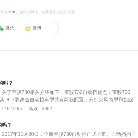
china.com
）编辑或翻译，转载请务必注明来源。
微信
微博
挡的吗？
，关于宝骏730相关介绍如下：宝骏730自动挡优点：宝骏730
，其DCT双离合自动挡车型共有两款配置，分别为风尚型和旗舰
-Tec1.5TDVVT发动机搭载6速湿式双离合自动变速器。宝骏7
 16:18:55
阅读：9452
骏730定位是家用MPV，其自动挡车型空间较大，内部装饰简
等价位MVP里属于佼佼者。
的吗？
。2017年11月20日，全新宝骏730自动挡正式上市。自动挡挡