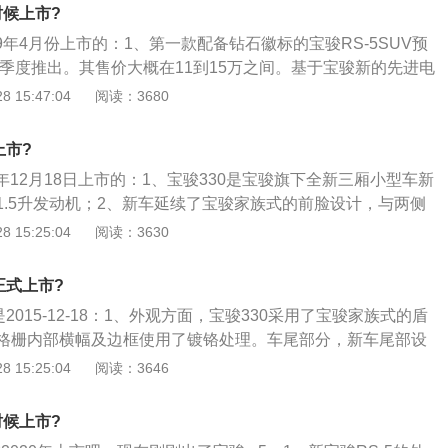
外，新车将搭载前后盘刹制动系统、博世9.0版ABSEBD、
时候上市?
后视镜带电加热、倒车雷达倒车影像、ISOFIX儿童座椅固定装
19年4月份上市的：1、第一款配备钻石徽标的宝骏RS-5SUV预
3、动力方面，宝骏310W或只提供1.5L车型，最大功率为82
一季度推出。其售价大概在11到15万之间。基于宝骏新的先进电
47Nm。传动方面，新车或将搭载一台与爱信合作研发的iAMT
备了行业领先的Level-2驾驶员辅助系统和智能连接系统；2、动
 15:47:04
阅读：3680
将依靠SGMW开发的1.500ccTurboLJO发动机。该发动机由15
并配有具有7种加速度的自动变速箱。宝骏在中国市场的销量很
上市?
V的出现可以将份额扩大到更高的市场并进一步加强。当然，如
15年12月18日上市的：1、宝骏330是宝骏旗下全新三厢小型车新
出售也会有很高的份额；4、总的来说如果不介意宝骏rs5与奥
1.5升发动机；2、新车延续了宝骏家族式的前脸设计，与两侧
疑的话，还是可以购买的。
气口中央镶嵌有品牌车标，而保险杠下方设计则很有层次感；
 15:25:04
阅读：3630
，宝骏330融入了多条横向线条设计，同样层次感明显，同时还
车雷达；4、另外，新车还将提供多种轮圈样式可选。车身尺
正式上市?
宽高分别为4300\/1748\/1500毫米，轴距为2520毫米。
2015-12-18：1、外观方面，宝骏330采用了宝骏家族式的盾
格栅内部横幅及边框使用了镀铬处理。车尾部分，新车尾部设
的尾灯组内部结构借鉴了宝骏730的设计。车身尺寸上，该车
 15:25:04
阅读：3646
\/1748\/1500mm，轴距为2520mm；2、新车内部整体采用了
色，中控台装配有大尺寸显示屏，并且中控台各部分的功能分
时候上市?
。配置方面，宝骏330装配了前排双安全气囊、倒车雷达、EP