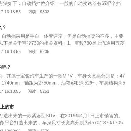
方法如下：自动挡挡位介绍：一般的自动变速器有6到7个挡
次排列。分别为：P(停车挡)、R(倒挡)、N(空挡)、D(前进
 16:18:55
阅读：9303
中包括D、3、2、1挡。有的车型前进挡只有三个挡位(D、2、
速器，则另有一个超速选择开关(O/D)接通超速挡。自动挡汽车
么？
自动挡汽车正确的驾驶方法是将变速杆放在P挡后起动发动
挡，自动挡采用是手自一体变速箱，但是自动挡卖的不多，主要
下制动踏板，方可由P挡转入其挡位，起步时要将变速杆推到
下是关于宝骏730的相关资料：1、宝骏730是上汽通用五菱
1挡，有些则还有3挡)，待车速提高到一定程度后，再转入D挡
PV产品，该车于2014年下半年正式上市。宝骏730整体造型
 16:18:55
阅读：6205
在高速公路上高速巡航时，可选用O/D挡，可节省燃油。
似的风格设计，该车采用了七座布局，最大载物空间可达1680
，宝骏730的4685mm的车身长度，甚至强过大众的途安，加
的吗？
后扭力梁式的悬挂设计，730在舒适性上也相当不错。
的，其属于宝骏汽车生产的一款MPV，车身长宽高分别是：47
m、1740mm，轴距为2750mm，油箱容积为52升，车身结构为5
搭载了1.5升涡轮增压发动机，最大功率是108kw，最大扭矩是2
 16:18:55
阅读：5251
速是每分钟5200rpm，最大扭矩转速是每分钟2000至3400rp
了麦弗逊式独立悬挂，后悬挂使用了扭力梁式非独立悬挂。
候上的市
台打造出来的一款紧凑型SUV，在2019年4月1日上市销售的。
平台打造出来的，车身尺寸长宽高分别为4570/1870/1705
前脸设计富有科技的感，侧面线条肌肉感强烈，后备箱造型显