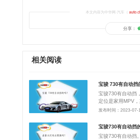
本文内容为中华网·汽车（
auto.
分享：
相关阅读
宝骏 730有自动
宝骏730有自动挡
定位是家用MPV
型，动力配置均为P
发布时间：2023-07-17
30手动挡优点：宝
洁明朗，油耗在中
宝骏730有自动挡
宝骏730有自动挡