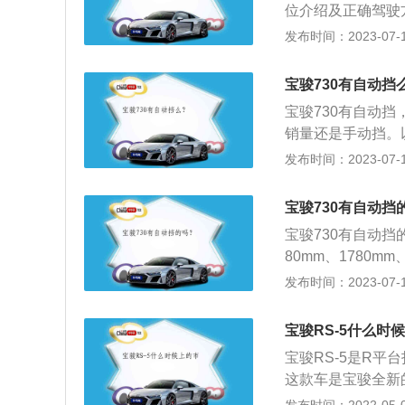
位介绍及正确驾驶
位，它们从前到后依
发布时间：2023-07-17
挡)，而有的前进挡
1)，若装备四挡变
宝骏730有自动挡
正确的驾驶方法：
宝骏730有自动
机。而且一定要踩
销量还是手动挡。以
较低挡位(即是2或
宝骏旗下一款家用M
发布时间：2023-07-17
进入正常行驶，若
采用与宝骏630相
L。2、从尺寸上说
宝骏730有自动挡
上全尺寸的车身与
宝骏730有自动挡
80mm、1780m
门7座。宝骏730
发布时间：2023-07-17
50nm，最大功率转
m，其前悬挂使用
宝骏RS-5什么时
宝骏RS-5是R平
这款车是宝骏全新的r
毫米。外观方面，