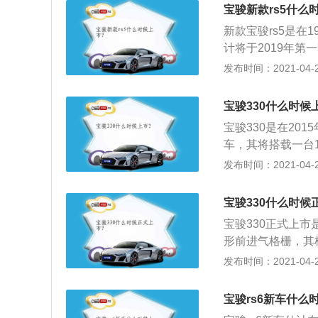
旋钮式换挡机构。此
宝骏新款rs5什么
胎压检测系统、外
新款宝骏rs5是在
置等系列安全配置；
计将于2019年第
kW，峰值扭矩为1
子架构，RS-5配
发布时间：2021-04-28
变速箱。
力方面，宝骏RS-5
1PS提供动力，
宝骏330什么时候
大；3、新款SU
宝骏330是在20
果这款车是在印尼
车，其将搭载一台
迪RS5有山寨嫌
大灯相连的盾形进
发布时间：2021-04-28
3、尾部造型方面
可见该车配备有倒
宝骏330什么时候
寸方面，宝骏330的长
宝骏330正式上市是
形前进气格栅，其
计较为简洁，两侧
发布时间：2021-04-28
长宽高分别为4300
上棕下米的双色配
宝骏rs6新车什么
区也较为清晰合理