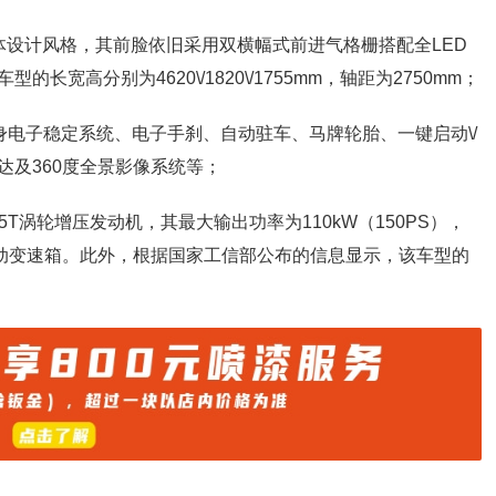
体设计风格，其前脸依旧采用双横幅式前进气格栅搭配全LED
高分别为4620\/1820\/1755mm，轴距为2750mm；
身电子稳定系统、电子手刹、自动驻车、马牌轮胎、一键启动\/
及360度全景影像系统等；
5T涡轮增压发动机，其最大输出功率为110kW（150PS），
合自动变速箱。此外，根据国家工信部公布的信息显示，该车型的