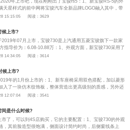
2020年上市吧，现在刚刚出了宝骏rs5：1、新宝骏RS-5的外
以及LED转向灯等；3、宝骏330搭载了一台1.5L自然吸气发
满天星样式的前中网将宝骏汽车全新品牌LOGO融入其中，带
109马力，峰值扭矩135牛·米。传动系统匹配5速手动变速
。分体式的前大灯是宝骏旗下SUV的家族式风格，部分配置车
 15:15:05
阅读：3629
.3L\/100km。
D大灯；2、车尾造型更加敦实，双色车身让它看上去会更加动
了全LED光源，符合当下的潮流；3、内饰采用环抱式的设
时候上市?
上去会更显挡次。在用料方面，其加入了大面积的软性材质覆
于2019年07月上市，宝骏730是上汽通用五菱宝骏旗下一款家
向盘底部采用镂空设计，12.3英寸的仪表盘显示信息十分丰富，
指导价为：6.08-10.88万：1、外观方面，新宝骏730采用了
换，科技感营造的比较到位。此外其还搭载了斑马智行，可通
镀铬车窗水切、高亮黑B柱的组合设计，打造出了极强的线条
 14:34:05
阅读：3614
分的软硬件设备，这也是宝骏旗下首款搭载该系统的车型。
更加硬朗。同时，悬浮式车顶展现出整体的运动感和时尚感。
镜大灯与横拉式高辨识度熏黑尾灯相互呼应，造型大胆；2、
时候上市?
宝骏730整体以灰色为主调，加上米色、棕色的双拼配色，视
在2019年的1月份上市的：1、新车座椅采用双色搭配，加以菱形
革的材料搭配表面菱形打孔也提升了质感。新车全系标配8英
加入了一块仿木纹饰板，整体营造出更高级别的质感，另外还
车型采用了7英寸全彩液晶仪表系统，7英寸全彩液晶仪表系统
y品牌音响；2、外观方面，新车将沿用现款在售车型的整体设计风格，
 12:07:04
阅读：3541
乐系统，同级鲜有。在智能互联方面，新车将搭载Carplay、S
横幅式前进气格栅搭配全LED前大灯的组合。车身尺寸方面，
互联平台等功能，能够同步支持安卓和苹果系统，让汽车与手机互
的长宽高分别为4620\/1820\/1755mm，轴距为2750mm；
障方面，新宝骏730全系标配了博世第9代ESP车身电子稳定
时间是什么时候?
车将配有博世第九代ESP车身电子稳定系统、电子手刹、自动
辆稳定性控制功能+ABS车辆防抱死功能+EBD电子制动力分配
上市了，可以到4S店购买，它的主要配置：1、宝骏730的外观
一键启动\/无钥匙进入系统、外后视镜电动折叠、前后泊车雷达
控制功能+HBA刹车辅助功能+HHC上坡辅助功能，可以在行车
格，其前脸造型很饱满，侧面设计简约时尚，后侧窗线条上
系统等；4、动力方面，新车将搭载一台型号为LL5的1.5T涡轮