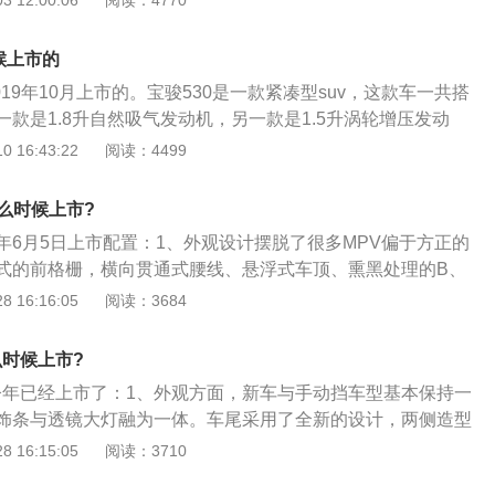
 12:00:06
阅读：4770
用了时下流行的贯穿式设计，设计很漂亮。动力方面，宝骏RS
t涡轮增压发动机，最大功率达到151马力，匹配手动或者CVT变速
候上市的
019年10月上市的。宝骏530是一款紧凑型suv，这款车一共搭
款是1.8升自然吸气发动机，另一款是1.5升涡轮增压发动
压发动机最大功率为108kw，最大扭矩为250牛米，这款发动机
 16:43:22
阅读：4499
钟时输出最大功率，能在2200到3400转每分钟时输出最大扭
载了多点电喷技术，并且使用了铝合金缸盖和铸铁缸体。与这
么时候上市?
速手动变速箱或cvt变速箱。1.8升自然吸气发动机最大功率为
9年6月5日上市配置：1、外观设计摆脱了很多MPV偏于方正的
矩为186牛米，这款发动机能在5600转每分钟时输出最大功率，
式的前格栅，横向贯通式腰线、悬浮式车顶、熏黑处理的B、
00转每分钟时输出最大扭矩。这款发动机搭载了vvt技术和多点电
2、车身侧面，横向贯通式腰线设计提升了整车的商务气质，搭
 16:16:05
阅读：3684
了铝合金缸盖缸体。与这款发动机匹配的是5速amt变速箱。宝
金轮毂。B、C、D柱采用熏黑处理，与后车窗连通形成视觉整
使用了麦弗逊独立悬架，后悬架使用了扭力梁非独立悬架。这种
长宽高分别4840\/186\/1890（1865）mm，轴距达到了28
悬架都会使用扭力梁非独立悬架，这种悬架占用的空间更小，并
么时候上市?
配置方面，欧尚科尚搭载了incall4.0智能车载互联系统，一键启
简单，成本也很低。如果大家对宝骏530感兴趣，可以去当地
在今年已经上市了：1、外观方面，新车与手动挡车型基本保持一
\/车载电话等智能配置。长安欧尚科尚车机系统内置高德地图3.
下。
饰条与透镜大灯融为一体。车尾采用了全新的设计，两侧造型
0寸中控大屏支持分屏控制，可保持导航、影音同时在线。
较高辨识度，使得该车的整体视觉效果更加精致；2、内饰方
 16:15:05
阅读：3710
英寸悬浮式中控屏、三辐式多功能方向盘，并且该车还采用了