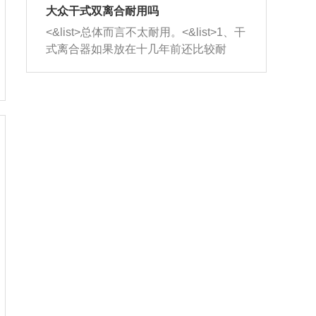
室，最后形成废气排出，就可以让三元
无法制作，需要将车辆送到修理厂或4s
造成烧机油。<&list>3、机油粘度。使用
大众干式双离合耐用吗
催化器得到清洗，排气管堵塞的情况就
店；<&list>2.车辆半轴套管防尘罩破
机油粘度过小的话，同样会有烧机油现
<&list>总体而言不太耐用。<&list>1、干
能够得到解决。
裂，破裂后会出现漏油现象，使半轴磨
象，机油粘度过小具有很好的流动性，
式离合器如果放在十几年前还比较耐
损严重，磨损的半轴容易损坏，产生异
容易窜入到气缸内，参与燃烧。<&list>
用，但是由于现在的汽车发动机动力输
响；<&list>3.稳定器的转向胶套和球头
4、机油量。机油量过多，机油压力过
出越来越高，使得干式离合器散热不足
老化，一般是使用时间过长造成的。解
大，会将部分机油压入气缸内，也会出
的缺陷也逐渐暴露出来。<&list>2、由于
决方法是更换新的质量好的转向橡胶套
现烧机油。<&list>5、机油滤清器堵塞：
干式双离合的工作环境暴露在空气中，
和球头。
会导致进气不畅，使进气压力下降，形
而离合器的散热也是通离合器罩上面的
成负压，使机油在负压的情况下吸入燃
几个小孔来进行散热。但是在行驶过程
烧室引起烧机油。<&list>6、正时齿轮或
中变速箱需要换挡，就不得不使得离合
链条磨损：正时齿轮或链条的磨损会引
器频繁工作。<&list>3、长时间的低速行
起气阀和曲轴的正时不同步。由于轮齿
驶以及过于频繁的启停，导致离合器的
或链条磨损产生的过量侧隙，使得发动
温度不断升高，而低速行驶时空气流动
机的调节无法实现：前一圈的正时和下
效率不高，无法将离合器中的热量有效
一圈可能就不一样。当气阀和活塞的运
的带走，导致离合器内部的温度不断升
动不同步时，会造成过大的机油消耗。
高，加速离合器的磨损。
解决方法：更换正时齿轮或链条。<&list
>7、内垫圈、进风口破裂：新的发动机
设计中，经常采用各种由金属和其他材