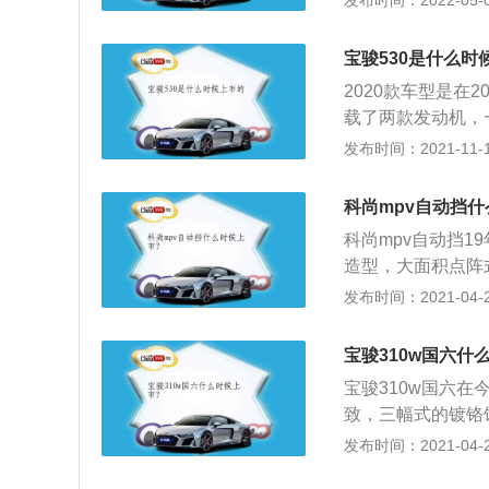
发布时间：2022-05-03
得很圆润，灯组采
-5搭载的是1.5
宝骏530是什么时
箱，动力这强大。
2020款车型是在2
载了两款发动机，一
机。1.5升涡轮增
发布时间：2021-11-10
能在5200转每分
矩。这款发动机搭
科尚mpv自动挡什
款发动机匹配的是6
科尚mpv自动挡1
101kw，最大扭
造型，大面积点阵
能在3600到46
C、D柱等设计；
发布时间：2021-04-28
喷技术，并且使用
配17寸双色铝合
骏530的前悬架
体，悬浮式车顶。新车
紧凑型suv的后
宝骏310w国六什
20mm；3、科技
且这种悬架的结构
宝骏310w国六
动智能钥匙、蓝牙
的宝骏4s店试驾一
致，三幅式的镀铬
0版本。其中，1
独特的尾灯组具有
发布时间：2021-04-28
面，新车配备有8