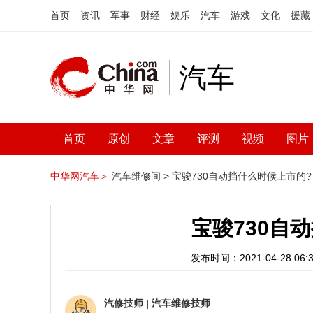
首页
资讯
军事
财经
娱乐
汽车
游戏
文化
援藏
汽车
首页
原创
文章
评测
视频
图片
中华网汽车＞
汽车维修间 >
宝骏730自动挡什么时候上市的?
宝骏730自
发布时间：2021-04-28 06:3
汽修技师
|
汽车维修技师