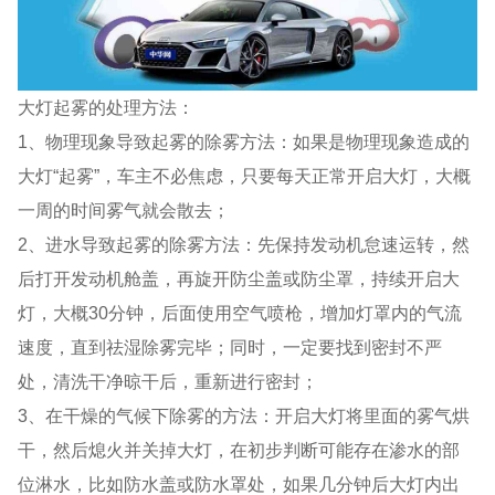
大灯起雾的处理方法：
1、物理现象导致起雾的除雾方法：如果是物理现象造成的
大灯“起雾”，车主不必焦虑，只要每天正常开启大灯，大概
一周的时间雾气就会散去；
2、进水导致起雾的除雾方法：先保持发动机怠速运转，然
后打开发动机舱盖，再旋开防尘盖或防尘罩，持续开启大
灯，大概30分钟，后面使用空气喷枪，增加灯罩内的气流
速度，直到祛湿除雾完毕；同时，一定要找到密封不严
处，清洗干净晾干后，重新进行密封；
3、在干燥的气候下除雾的方法：开启大灯将里面的雾气烘
干，然后熄火并关掉大灯，在初步判断可能存在渗水的部
位淋水，比如防水盖或防水罩处，如果几分钟后大灯内出