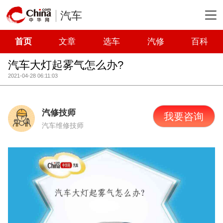
汽车
首页
文章
选车
汽修
百科
汽车大灯起雾气怎么办?
2021-04-28 06:11:03
汽修技师
我要咨询
汽车维修技师