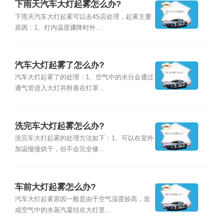
下雨天汽车大灯起雾怎么办?
下雨天汽车大灯起雾可以去4S店处理，起雾主要
原因：1、灯内温度骤降时外...
汽车大灯起雾了怎么办?
汽车大灯起雾了的处理：1、空气中的水分会通过
通气管进入大灯并附着在灯罩...
洗完车大灯起雾怎么办?
洗完车大灯起雾的处理方法如下：1、可以在室外
加温慢慢烘干，但不会完全修...
车前大灯起雾怎么办?
汽车大灯起雾原因一般是由于空气湿度较高，造
成空气中的水蒸汽凝结在大灯里...