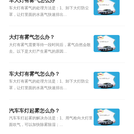
车大灯有雾气怎么办
车大灯有雾气的处理方法是：1、卸下大灯防尘
罩，让灯里面的水蒸气快速排出...
大灯有雾气怎么办？
大灯有雾气需要等待一段时间后，雾气自然会散
去。以下是大灯产生雾气的原因...
车大灯有雾气怎么办？
车大灯有雾气的处理方法是：1、卸下大灯防尘
罩，让灯里面的水蒸气快速排出...
汽车车灯起雾怎么办？
汽车车灯起雾的解决办法是：1、用气枪向大灯里
面吹气，可以加快除雾除湿；...