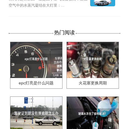
空气中的水蒸汽凝结在大灯里：...
热门阅读
epc灯亮是什么问题
火花塞更换周期