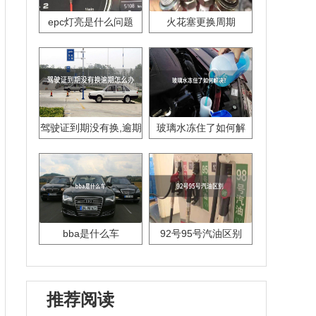
epc灯亮是什么问题
火花塞更换周期
驾驶证到期没有换,逾期
玻璃水冻住了如何解
怎么办??
决？
bba是什么车
92号95号汽油区别
推荐阅读