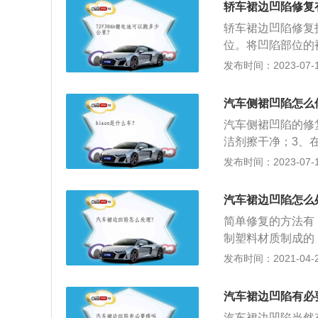
轿车裙边凹陷修复
来也比较方便，只
轿车裙边凹陷修复
在原件上修复而不
位。将凹陷部位的
砂轮机将焊点打磨
发布时间：2023-07-17
的裙边是行驶时比
水无时无刻不在侵
汽车侧裙凹陷怎么
来也比较方便，只
汽车侧裙凹陷的修
在原件上修复而不
洁剂擦干净；3、
5、使用启子抓住
发布时间：2023-07-17
的黑胶，成功修复
时间运转发动机；
汽车裙边凹陷怎么
的加油站给汽车加
简单修复的方法有
制塑料材质制成的
部只要加热就可以
发布时间：2021-04-28
有时只是靠热水的
维修工具刚好可以
汽车裙边凹陷有必
边发生小的凹陷，
汽车裙边凹陷当然