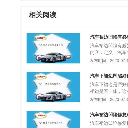
相关阅读
汽车裙边凹陷有必
汽车裙边凹陷有必
内容：定义：汽车
的车型。汽车裙边
发布时间：2023-07-17
况不是很严重都可
漆来进行处理了，
汽车下裙边凹陷好
就只能做个包铁了
汽车下裙边是否好
是属于正常的现象
裙边是否一体，这
况的，有些车型的
普遍是塑料材质，
发布时间：2023-07-17
好修复一些。注意
复的，毕竟塑料制
雪浸淋。除此之外
不行，也可以用一
汽车裙边凹陷修复
边凹陷修复起来相
汽车裙边凹陷修复
颗粒物，轻微凹陷