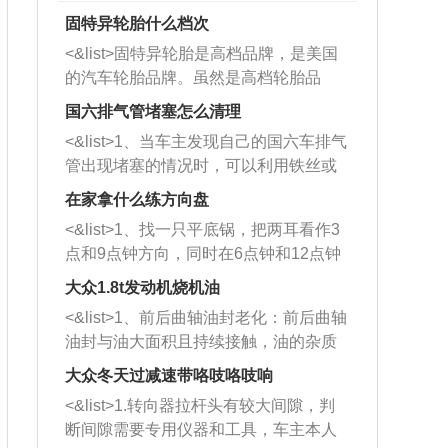
固特异轮胎什么档次
<&list>固特异轮胎是高档品牌，是美国
的汽车轮胎品牌。虽然是高档轮胎品
牌，但是中高低端的轮胎都有生产，这
国六排气管堵塞怎么清理
也是为了更好的开拓市场。
<&list>1、当车主发现自己的国六车排气
管出现堵塞的情况时，可以利用铁丝或
者是细棍，直接将杂物给取出来，如果
在家拿什么练方向盘
堵塞情况比较严重，也可以采取应急措
<&list>1、找一只平底锅，把两耳看作3
施。 <&list>2、直接利用木棍将所有的
点和9点钟方向，同时在6点钟和12点钟
杂物推到排气管里面的位置处，然后将
方向做一个标记。 <&list>2、双手握住
三元催化器拆解开，就可以将堵塞的东
大众1.8t发动机烧机油
平底锅两耳，然后往左打半圈、一圈、
西取出来。但如果是因为积碳过多引起
<&list>1、前后曲轴油封老化：前后曲轴
一圈半的练习，往右同样也要打相同的
的堵塞，就需要将三元催化器泡在草酸
油封与油大面积且持续接触，油的杂质
圈数。 <&list>3、最后强调要反复练
中进行清洗。 <&list>3、也可以利用清
和发动机内持续温度变化使其密封效果
习，这样就可以形成肌肉记忆，在真实
大众冬天过减速带咯吱咯吱响
洗剂对堵塞的情况得到解决，将清洗剂
逐渐减弱，导致渗油或漏油。<&list>2、
驾驶车辆时，不需要记忆也能打好方
放在燃油箱中，与燃油混合后，车辆启
<&list>1.转向器拉杆头有较大间隙，判
活塞间隙过大：积碳会使活塞环与缸体
向。
动时，就可以和汽油一起进入到燃烧
断间隙需要专用仪器和工具，车主本人
的间隙扩大，导致机油流入燃烧室中，