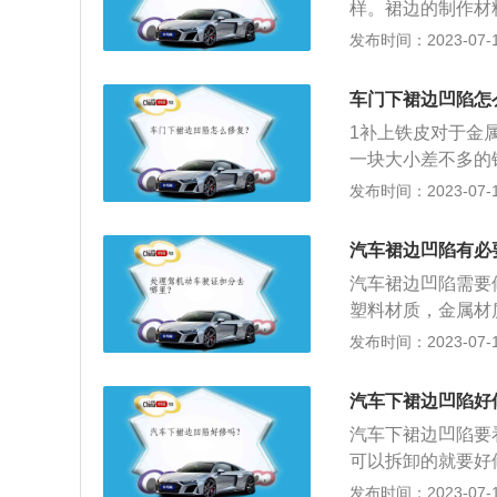
样。裙边的制作材
割，焊接上新的角
般在金属外壳会涂
发布时间：2023-07-17
度也是有关联的，
起来比较方便，塑
若是可拆卸的相对
材质：修复就比较
凹陷、掉漆一般都
车门下裙边凹陷怎
不是非常严重，可
1补上铁皮对于金
一块大小差不多的
再补上油漆即可。
发布时间：2023-07-17
汽车裙边凹陷有必
汽车裙边凹陷需要
塑料材质，金属材
围处理。使车漆保
发布时间：2023-07-17
上涂抹上黑胶，用
盘牢固后，使用启
汽车下裙边凹陷好
掉凹陷处的黑胶，
汽车下裙边凹陷要
定出来的凹陷，表
可以拆卸的就要好
力，恢复车漆表面
厂或者4S店。更
发布时间：2023-07-17
车修理凹陷的注意