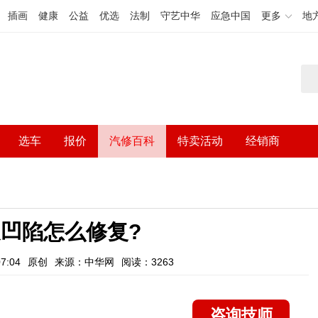
插画
健康
公益
优选
法制
守艺中华
应急中国
更多
地
选车
报价
汽修百科
特卖活动
经销商
凹陷怎么修复?
7:04
原创
来源：中华网
阅读：3263
咨询技师