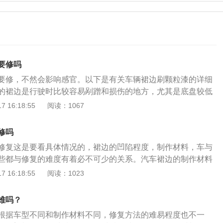
要修吗
要修，不然会影响感官。以下是有关车辆裙边刷颗粒漆的详细
的裙边是行驶时比较容易剐蹭和损伤的地方，尤其是底盘较低
普遍使用的是铝板或者塑料材质，修复起来比较方便，只要情
 16:18:55
阅读：1067
以在原件上修复而不用更换。出现这种情况：1、可用钣金喷
如果有钣金配件的当然是直接更换会比较好啦，但是没有的话
修吗
；2、这种维修后是看不出来之前凹陷过的，而且裙边凹陷也
修复这是要看具体情况的，裙边的凹陷程度，制作材料，车与
，是无法避免的；3、裙边凹陷要不要维修这个需要看具体情
些都与修复的难度有着必不可少的关系。汽车裙边的制作材料
裙边是一体的，大的凹陷很难修复，有些是可以拆卸的，就会
金属材质，铝合金材质三种，对于塑料材质来说还是比较好修
 16:18:55
阅读：1023
事项：汽车裙边挡板应保持干净整洁，避免阳光之家照射、雨
品有一定的收缩性，在凹陷处浇点热水尝试让它鼓起来，如果
，汽车裙边挡板传送带在存储期间要成卷放置。
些专业的吸附工具把它拉出来。金属材质和铝合金材质的下裙
难吗？
对于塑料材质要复杂一点，因为金属材质外壳一般会涂上一层
根据车型不同和制作材料不同，修复方法的难易程度也不一
的可以通过拉介子拉出来，如果拉不动就需要到4S店进行切