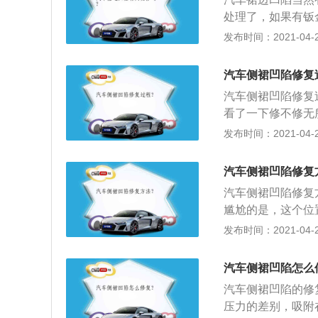
边里面，在后面的
处理了，如果有钣
个包铁了；2、这
发布时间：2021-04-28
常的现象，是无法
都能把底盘踩烂的
汽车侧裙凹陷修复
汽车侧裙凹陷修复
看了一下修不修无
便宜的，几十块钱
发布时间：2021-04-26
美主义者，我就建
从车门里面修复的
汽车侧裙凹陷修复
进去的，钣金修复
汽车侧裙凹陷修复
多是以车而定的，
尴尬的是，这个位
凹陷修复的方法还
发布时间：2021-04-26
是铁金属，一般有
喷漆了，不过价格一
汽车侧裙凹陷怎么
料，而且不是很严
汽车侧裙凹陷的修
了，塑料类的材料
压力的差别，吸附
维修店进行修补，