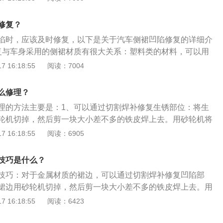
外壳变形部分进行修复，比如车体外壳被撞了个坑，就可以通
，下图中这辆车凹陷位于前翼子板楞线处，面积小因此不建议
样，然后再通过喷涂专用油漆，使变形的汽车金属表面恢复到
。在拆卸掉轮毂里面的挡泥板之后，利用杠杆工具从车身内部
修复？
一样，光亮如初。
步细化，在修复过程中一定要注意杠杆顶点的位置和修复力
陷时，应该及时修复，以下是关于汽车侧裙凹陷修复的详细介
复与车身采用的侧裙材质有很大关系：塑料类的材料，可以用
点敲，让其恢复；铁金属的材料，只能开去修理厂做钣金喷
 16:18:55
阅读：7004
质，无法修复需要更换掉。2、采用吸盘吸出凹陷位置：将吸
，然后借助钩子伸进凹陷区域背后，然后慢慢顶出来，最后用
么修理？
部分进行处理。如果凹陷比较大，你也可以多准备几个吸盘，
理的方法主要是：1、可以通过切割焊补修复生锈部位：将生
部位中心。3、借助工具用力往外拔：借助工具用力往外拔，
轮机切掉，然后剪一块大小差不多的铁皮焊上去。用砂轮机将
复。4、专门修复凹陷的桥式吸力杆：能够吸住我们贴上的溶
，然后再补上油漆即可。2、可以用颗粒胶修补：用颗粒胶喷
 16:18:55
阅读：6905
拧转螺帽直到拉拔到凹陷修平为止。
新喷上油漆即可。以下是一些其他内容介绍：1、介绍：汽车
较容易剐蹭和损伤到的地方，尤其是底盘较低的车型，泥沙雨
技巧是什么？
蚀着裙边。2、材料：汽车裙边普遍使用的是铝板或者塑料材
技巧：对于金属材质的裙边，可以通过切割焊补修复凹陷部
裙边用砂轮机切掉，然后剪一块大小差不多的铁皮焊上去。用
光滑平整，然后再补上油漆即可。以下为相关资料介绍：汽车
 16:18:55
阅读：6423
较容易剐蹭和损伤到的地方，尤其是底盘较低的车型，泥沙雨
蚀着裙边。汽车裙边普遍使用的是铝板或者塑料材质，修复起