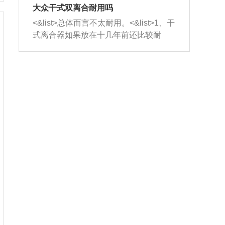
室，最后形成废气排出，就可以让三元
无法制作，需要将车辆送到修理厂或4s
造成烧机油。<&list>3、机油粘度。使用
大众干式双离合耐用吗
催化器得到清洗，排气管堵塞的情况就
店；<&list>2.车辆半轴套管防尘罩破
机油粘度过小的话，同样会有烧机油现
<&list>总体而言不太耐用。<&list>1、干
能够得到解决。
裂，破裂后会出现漏油现象，使半轴磨
象，机油粘度过小具有很好的流动性，
式离合器如果放在十几年前还比较耐
损严重，磨损的半轴容易损坏，产生异
容易窜入到气缸内，参与燃烧。<&list>
用，但是由于现在的汽车发动机动力输
响；<&list>3.稳定器的转向胶套和球头
4、机油量。机油量过多，机油压力过
出越来越高，使得干式离合器散热不足
老化，一般是使用时间过长造成的。解
大，会将部分机油压入气缸内，也会出
的缺陷也逐渐暴露出来。<&list>2、由于
决方法是更换新的质量好的转向橡胶套
现烧机油。<&list>5、机油滤清器堵塞：
干式双离合的工作环境暴露在空气中，
和球头。
会导致进气不畅，使进气压力下降，形
而离合器的散热也是通离合器罩上面的
成负压，使机油在负压的情况下吸入燃
几个小孔来进行散热。但是在行驶过程
烧室引起烧机油。<&list>6、正时齿轮或
中变速箱需要换挡，就不得不使得离合
链条磨损：正时齿轮或链条的磨损会引
器频繁工作。<&list>3、长时间的低速行
起气阀和曲轴的正时不同步。由于轮齿
驶以及过于频繁的启停，导致离合器的
或链条磨损产生的过量侧隙，使得发动
温度不断升高，而低速行驶时空气流动
机的调节无法实现：前一圈的正时和下
效率不高，无法将离合器中的热量有效
一圈可能就不一样。当气阀和活塞的运
的带走，导致离合器内部的温度不断升
动不同步时，会造成过大的机油消耗。
高，加速离合器的磨损。
解决方法：更换正时齿轮或链条。<&list
>7、内垫圈、进风口破裂：新的发动机
设计中，经常采用各种由金属和其他材