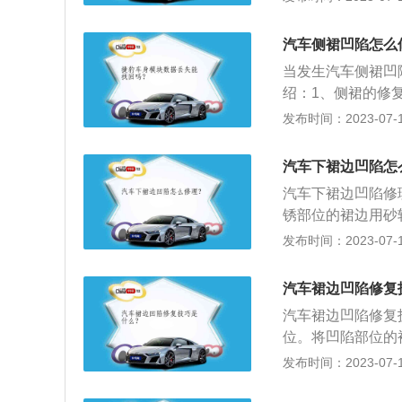
就是把将汽车金属
况。确定修复方案
过钣金使之恢复原
使用拉拔工具修复
汽车侧裙凹陷怎么
与其他完好的地方
修复，将凹陷一步
当发生汽车侧裙凹
度。
绍：1、侧裙的修
小锤子包毛巾小心
发布时间：2023-07-17
漆；铝合金类的材
盘吸附在凹陷部位
汽车下裙边凹陷怎
橡胶锤把突出来的
汽车下裙边凹陷修
均匀的吸附在凹陷
锈部位的裙边用砂
需要用巧力进行修
焊点打磨光滑平整
发布时间：2023-07-17
胶垫片，然后一直
涂一下，然后再重
的裙边是行驶时比
汽车裙边凹陷修复
水无时无刻不在侵
汽车裙边凹陷修复
质。
位。将凹陷部位的
砂轮机将焊点打磨
发布时间：2023-07-17
的裙边是行驶时比
水无时无刻不在侵