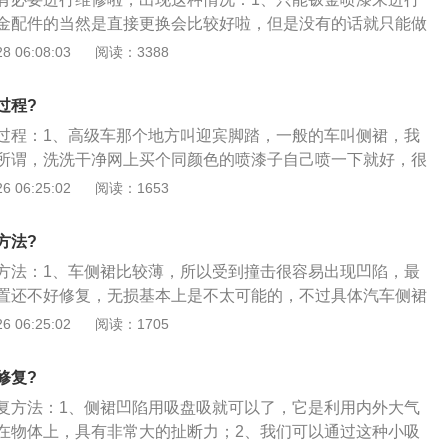
用力顶一下，其实也是可以恢复。
金配件的当然是直接更换会比较好啦，但是没有的话就只能做
种维修后是看不出来之前凹陷过的，而且裙边凹陷也是属于正
 06:08:03
阅读：3388
避免的；3、我就见过开了10年的普桑烂大底了，驾驶员的脚
，后来就更换了整个大底。
过程?
过程：1、高级车那个地方叫迎宾脚踏，一般的车叫侧裙，我
所谓，洗洗干净网上买个同颜色的喷漆子自己喷一下就好，很
，去店里喷漆做钣金可就不止这个价了。当然，你如果是个完
 06:25:02
阅读：1653
议你去私人小店修补一下；2、看损伤程度及位置，如果可以
话尽量从里面修复；3、车门边钣都比较薄，稍为碰撞都会凹
方法?
也比较容易操作，加喷漆价钱不会太贵约几百元钱，当然喷漆
方法：1、车侧裙比较薄，所以受到撞击很容易出现凹陷，最
车型越好就越贵。
置还不好修复，无损基本上是不太可能的，不过具体汽车侧裙
是要看材料，比如说是塑料、铁金属还是其他材料；2、如果
 06:25:02
阅读：1705
颗粒状的涂成在上面一层，这种情况就只能该去修理厂做钣金
般都不会很贵，在300-500元左右；3、如果是塑料类的材
修复?
重，可以用小锤子包毛巾来进行敲打，让其恢复形状就可以
复方法：1、侧裙凹陷用吸盘吸就可以了，它是利用内外大气
都是有一定收缩性能的。但如果损坏比较严重的，那就只能去
在物体上，具有非常大的扯断力；2、我们可以通过这种小吸
再进行喷漆才能恢复外观了；4、如果是铝合金类的材料，一