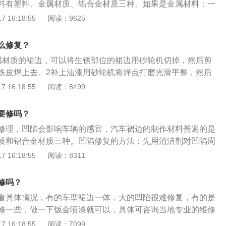
料有塑料、金属材质、铝合金材质三种。如果是金属材料：一
料，进行专业的修复。另外，汽车和裙边是否一体对修复的难
一层颗粒物，需要到4s店进行专业修复。如果是塑料件：修复
 16:18:55
阅读：9625
有的车型与裙边是一体的，大面积凹陷修复难度会比较大，倘
料材质具有一定收缩性质，可以进行塑修即可。如果是铝合金
来说会容易一些。汽车裙边只要不是破损得特别厉害，刮花、
麻烦。凹陷大的建议直接更换新的裙边。如果汽车裙边的凹陷
是可以在原件上进行修复而不需要更换的。
么修复？
以使用专门的吸附工具进行吸附修复。
属材质的裙边，可以将生锈部位的裙边用砂轮机切掉，然后剪
铁皮焊上去。2补上油漆用砂轮机将焊点打磨光滑平整，然后
 16:18:55
阅读：8499
要修吗？
修理，凹陷会影响车辆的感官，汽车裙边的制作材料普遍的是
质和铝合金材质三种。凹陷修复的方法：先用清洁剂对凹陷周
持干净。之后用抹布把清洁剂擦干净，需要反复擦拭。在吸盘
 16:18:55
阅读：8311
于增加吸盘的吸力。将吸盘对准凹陷处，放置一段时间。等吸
子抓住吸盘，向上提拉，利用提拉的力量修复凹陷。之后清理
修吗？
成功修复凹陷。用橡胶笔结合橡胶锤进行回敲，利用杠杆工具
看具体情况，有的车型裙边一体，大的凹陷很难修复，有的是
面可能会有个别点轻微凸起，利用橡胶锤对橡胶笔的二次作用
修一些，做一下钣金喷漆就可以，具体可咨询当地专业的维修
凸起的位置，这样可以防止橡胶锤对车漆产生的直接伤害。汽
多相关资料如下：￼钣金喷漆：钣金喷漆是一种汽车修复技术，
 16:18:55
阅读：7099
事项：开始修复之前，需要利用整平灯判断汽车凹陷修复情