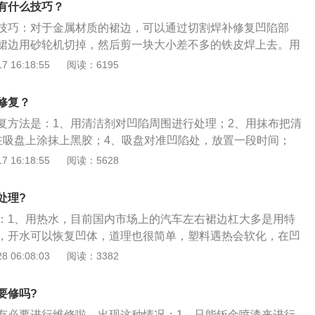
有什么技巧？
要不是烂的特别厉害比如凹陷、掉漆、划痕、生锈这类都能够
技巧：对于金属材质的裙边，可以通过切割焊补修复凹陷部
用更换。
裙边用砂轮机切掉，然后剪一块大小差不多的铁皮焊上去。用
光滑平整，然后再补上油漆即可。以下为相关资料介绍：汽车
 16:18:55
阅读：6195
较容易剐蹭和损伤到的地方，尤其是底盘较低的车型，泥沙雨
蚀着裙边。汽车裙边普遍使用的是铝板或者塑料材质，修复起
修复？
要不是烂的特别厉害比如凹陷、掉漆、划痕、生锈这类都能够
复方法是：1、用清洁剂对凹陷周围进行处理；2、用抹布把清
用更换。
在吸盘上涂抹上黑胶；4、吸盘对准凹陷处，放置一段时间；
吸盘，向上提拉，利用提拉的力量修复凹陷；6、清理掉凹陷处
 16:18:55
阅读：5628
凹陷。汽车保养的注意事项是：1、不要在不通风的车库内长
2、不要用嘴吸油管；3、避免沾上化油器清洗剂；4、到正规
处理?
油。
：1、用热水，目前国内市场上的汽车左右裙边杠大多是用特
，开水可以恢复凹体，道理也很简单，塑料遇热会软化，在凹
顶出来；2、使用凹陷修复工具，虽然保险杠可塑性很强，但
 06:08:03
阅读：3382
强度膨胀远远不够支撑维修，所以这次需要使用外力，而弧垂
满足需要，在网上就有得卖；3、卸力后用手顶，其实汽车裙
要修吗?
车主也可以试着卸下一个汽车螺丝，把自己的手伸进车身的裙
有必要进行维修啦，出现这种情况：1、只能钣金喷漆来进行