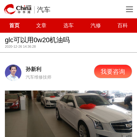
汽车
首页
文章
选车
汽修
百科
glc可以用0w20机油吗
2020-12-26 14:36:28
孙新利
我要咨询
汽车维修技师