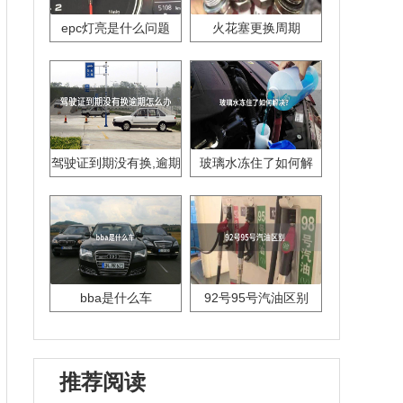
epc灯亮是什么问题
火花塞更换周期
驾驶证到期没有换,逾期
玻璃水冻住了如何解
怎么办??
决？
bba是什么车
92号95号汽油区别
推荐阅读