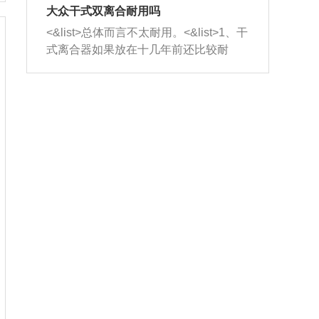
室，最后形成废气排出，就可以让三元
无法制作，需要将车辆送到修理厂或4s
造成烧机油。<&list>3、机油粘度。使用
大众干式双离合耐用吗
催化器得到清洗，排气管堵塞的情况就
店；<&list>2.车辆半轴套管防尘罩破
机油粘度过小的话，同样会有烧机油现
<&list>总体而言不太耐用。<&list>1、干
能够得到解决。
裂，破裂后会出现漏油现象，使半轴磨
象，机油粘度过小具有很好的流动性，
式离合器如果放在十几年前还比较耐
损严重，磨损的半轴容易损坏，产生异
容易窜入到气缸内，参与燃烧。<&list>
用，但是由于现在的汽车发动机动力输
响；<&list>3.稳定器的转向胶套和球头
4、机油量。机油量过多，机油压力过
出越来越高，使得干式离合器散热不足
老化，一般是使用时间过长造成的。解
大，会将部分机油压入气缸内，也会出
的缺陷也逐渐暴露出来。<&list>2、由于
决方法是更换新的质量好的转向橡胶套
现烧机油。<&list>5、机油滤清器堵塞：
干式双离合的工作环境暴露在空气中，
和球头。
会导致进气不畅，使进气压力下降，形
而离合器的散热也是通离合器罩上面的
成负压，使机油在负压的情况下吸入燃
几个小孔来进行散热。但是在行驶过程
烧室引起烧机油。<&list>6、正时齿轮或
中变速箱需要换挡，就不得不使得离合
链条磨损：正时齿轮或链条的磨损会引
器频繁工作。<&list>3、长时间的低速行
起气阀和曲轴的正时不同步。由于轮齿
驶以及过于频繁的启停，导致离合器的
或链条磨损产生的过量侧隙，使得发动
温度不断升高，而低速行驶时空气流动
机的调节无法实现：前一圈的正时和下
效率不高，无法将离合器中的热量有效
一圈可能就不一样。当气阀和活塞的运
的带走，导致离合器内部的温度不断升
动不同步时，会造成过大的机油消耗。
高，加速离合器的磨损。
解决方法：更换正时齿轮或链条。<&list
>7、内垫圈、进风口破裂：新的发动机
设计中，经常采用各种由金属和其他材