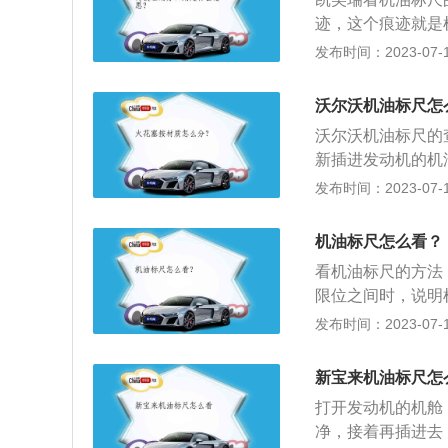
迹，这个痕迹就是
min，那就要加
发布时间：2023-07-17
大。凯美瑞搭载了2
90牛米，与发动
沃尔沃机油标尺怎
分别为4825mm、1
沃尔沃机油标尺的
新插进发动机的机
沃旗下的一款中型S
发布时间：2023-07-17
毫米，轴距为286
该发动机的最大马力
机油标尺怎么看？
功率转速为每分钟5
看机油标尺的方法
限位之间时，说明
限时，容易出现积
发布时间：2023-07-17
动机的缺缸现象，
机停止，检查的时
新宝来机油标尺怎
的温度正常时再把
打开发动机的机舱
一步的动作。
净，接着再插进去