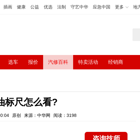
插画
健康
公益
优选
法制
守艺中华
应急中国
更多
地
选车
报价
汽修百科
特卖活动
经销商
油标尺怎么看?
0:04
原创
来源：中华网
阅读：3198
咨询技师