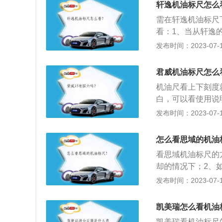
轩逸机油标尺怎么
在合理范围。常规
需在轩逸机油标尺
油位在上下之间即
看：1、当从轩逸
力越大，因为曲轴
油液位的上限和下
发布时间：2023-07-17
将液面保持在中间
低的位置，千万不
能也能保持稳定。
下查看，车辆熄火
高度上，也就是说
君威机油标尺怎么
换了新的机油，则
壳内的机油液面就
机油尺看上下刻度
来，然后熄灭发动
白，可以看使用说
低都会对发动机造
在打开发动机舱，
发布时间：2023-07-17
时间久了，发动机
油加到上下刻度之
油的假象。
然后如果实在不懂
怎么看思域的机油
有上下两个刻度，
看思域机油标尺的
空，所以启动车后
却的情况下；2、
的机油保存好。运
油系统一般包括润
发布时间：2023-07-17
标尺上下刻度中间
上，油尺是用来查
发动机机油损耗预
路径，因而要求油
凯美瑞怎么看机油
不是越多越好，油
凯美瑞看机油标尺