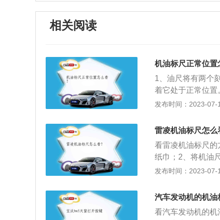
相关阅读
机油标尺正常位置
1、油尺将有两个
着它处于正常位置
3、拔出油尺，并
发布时间：2023-07-17
看到油尺的刻度标
然后拔出。注意：
雷凌机油标尺怎么
倾斜的或水平的，
看雷凌机油标尺的
5、检查卡在油尺
纸巾；2、将机油
高于最高上限，则
干净的机油尺插回
发布时间：2023-07-17
油标尺上粘住的机油
mm、高1455mm
汽车发动机的机油
力可供选择。其中1
看汽车发动机的机
匹配CVT无级变速