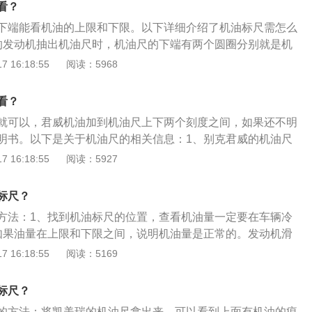
看？
机油尺都会有明显的上限位与下限位，只要确保检测出的机油
下端能看机油的上限和下限。以下详细介绍了机油标尺需怎么
可。2、机油不是越多越好，油液液面越高，其实发动机的阻
的发动机抽出机油尺时，机油尺的下端有两个圆圈分别就是机
是需要不停搅动油底壳机油来实现飞溅润滑，理想情况下，可
限，一般机油的加注量都是在上限与下限之间，最好是上限偏
 16:18:55
阅读：5968
位置偏下一点，此时发动机的阻力最小油耗最低，同时润滑性
要超过上限液位。2、在查看机油液位的时候应该在冷车状态
3、检查机油尺时，一定要确认车的四个轮子停在同个一水平
后应该等发动机冷却后再进行机油液位的查看，如果是刚刚更
前后左右都不要有任何的倾斜。理由是一旦车身有倾斜，油底
看？
应该先启动发动机怠速运转，让发动机内机油充分的流转起
会改变，测量结果不准。
就可以，君威机油加到机油尺上下两个刻度之间，如果还不明
机后等待数分钟后拨出机油尺查看液位。3、机油油量过高过
明书。以下是关于机油尺的相关信息：1、别克君威的机油尺
成一定的影响，机油过多易造成发动机负荷增加，影响动力；
在发动机前面有个带黄色环扣，拉出来就能看。别克君威的机
 16:18:55
阅读：5927
废气通风系统也易损坏，积碳增加，机油量过多还会造成烧机
间就可以，千万不要超过最高和限度，也不要低于最低限度。
，建议看一下使用说明书，上面会有很详细的解释。2、标尺
标尺？
新车在保养后添加到上下刻度中间，此时因为机油滤芯中比较
方法：1、找到机油标尺的位置，查看机油量一定要在车辆冷
经过机油循环，机油液面会有所下降，先不急着添加，把剩下
如果油量在上限和下限之间，说明机油量是正常的。发动机滑
行一天后，第二天，在初次启动车前，检查油面，补充添加到
滑油存储系统、润滑油分配系统、润滑油指示系统。在汽车
 16:18:55
阅读：5169
。旧车也是重复上述，机油添加略高于中间线，接近上线，给
看润滑油存量的一个常用控制量尺，由于油尺插入孔存在拐弯
留空间。
尺插入时的形变能在抽出来时回弹复原。需要注意的是，机油
标尺？
液液面越高，其实发动机的阻力越大。
的方法：将凯美瑞的机油尺拿出来，可以看到上面有机油的痕