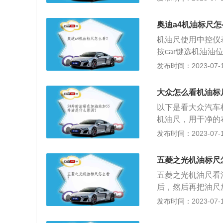
尺寸方面有了明显
费者对空间的需求
奥迪a4机油标尺
最新的EA211系列
机油尺使用中控仪
面优化的底盘技术
按car键选机油
是发动汽车10分
发布时间：2023-07-17
上，按CAR即可
像机油壶一样的图
大众怎么看机油标
机油。2、机油尺
以下是看大众汽车
量是否在合理范围
机油尺，用干净的
的机油油位在上下
过几秒钟在出机油
发布时间：2023-07-17
一点是，机油不是
度。以下是机油尺
是需要不停搅动油
盖，会发现发动机
间位置偏下一点，
五菱之光机油标尺
量尺，用来测量机
定。
五菱之光机油尺看
围。
后，然后再把油尺
和下限之间，说明
发布时间：2023-07-17
果上限以上部分被
1、机油尺的作用