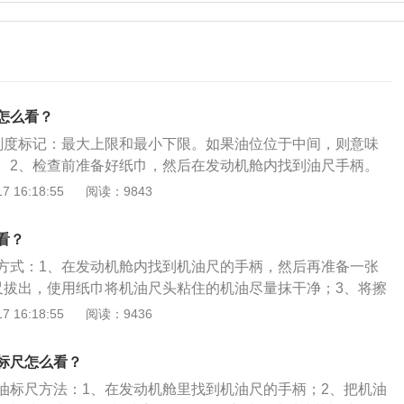
怎么看？
刻度标记：最大上限和最小下限。如果油位位于中间，则意味
。2、检查前准备好纸巾，然后在发动机舱内找到油尺手柄。
用纸巾将粘在油尺头上的机油尽可能清洁。此时，可以清楚地
 16:18:55
阅读：9843
记。4、将清洗后的油尺插回原位，注意将整个油尺插到底，
拔出油尺时，一定要注意握住油尺的姿势。它可以是垂直的、
看？
并且不能倒置。否则，油尺上的油会回流，影响油位判断。
方式：1、在发动机舱内找到机油尺的手柄，然后再准备一张
上的机油，以了解机油油位的位置。如果液位低于最低下限或
尺拔出，使用纸巾将机油尺头粘住的机油尽量抹干净；3、将擦
表明发动机机油需要补充或机油增加。
原位，注意要将整个机油尺插到底，然后再拔出；4、观测机
 16:18:55
阅读：9436
。以2019款广汽丰田雷凌为例，其车身长4640mm、宽1780
，轴距为2700mm，提供1.2T发动机和1.8L混合动力系统两种动
标尺怎么看？
.2T发动机的最大功率85千瓦，峰值扭矩185牛米，传动系统
油标尺方法：1、在发动机舱里找到机油尺的手柄；2、把机油
箱；1.8L混动系统中的发动机最大功率72千瓦，传动系统匹配