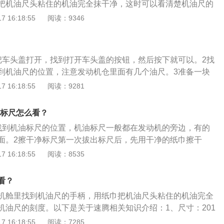
把机油尺头粘住的机油完全抹干净，这时可以看清楚机油尺的
通常都有MIN和MAX两个刻度）；3、把擦干净的机油尺插回
 16:18:55
阅读：9346
再拔出来，粘在机油尺末段的机油就可以用来观测；4、观测
油就可以知道发动机内的机油最高点在哪个位置；5、如果机
MIN和MAX的中间位，是最理想的位置，证明发动机里的机油
把车头盖打开，找到打开车头盖的按钮，然后按下就可以。2找
到机油尺的位置，注意发动机仓里面有几个油尺。3准备一块
用布擦干净油尺，这样才可以看清楚油尺。4擦干净油尺拨出
 16:18:55
阅读：9281
油尺，L是机油最低位置，H是机油最高位置。5机油擦干净看
上的机油擦干净，保持干净和干燥，然后插回去就可以。
机油标尺怎么看？
找到机油标尺的位置，机油标尺一般都在发动机的旁边，有的
面。2擦干净标尺第一次拔出标尺后，先用干净的纸巾擦干
。3查看油量第二次拔出机油标尺，即可查看标尺上的油量。
 16:18:55
阅读：8535
下限之间，说明机油量正常。
看？
机舱里找到机油尺的手柄，用纸巾把机油尺头粘住的机油完全
机油尺的刻度。以下是关于速腾相关知识介绍：1、尺寸：201
为4644mm、1778mm、1482mm，轴距为2651mm，车身
 16:18:55
阅读：7285