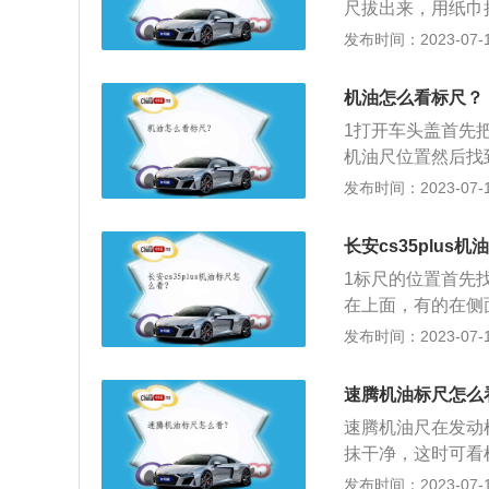
尺拔出来，用纸巾
ECVT变速箱。
刻度在哪个位置（
发布时间：2023-07-17
去，插到底，然后
机油尺上粘住的机
机油怎么看标尺？
油液面的位置处于
1打开车头盖首先
量很合适。
机油尺位置然后找
布测机油的时候要
发布时间：2023-07-17
机油尺用布擦干净
完之后请把机油尺
长安cs35plus
1标尺的位置首先
在上面，有的在侧
净，然后再插进去
发布时间：2023-07-17
如果油量在上限和
速腾机油标尺怎么
速腾机油尺在发动
抹干净，这时可看
2版速腾的长宽高分别
发布时间：2023-07-17