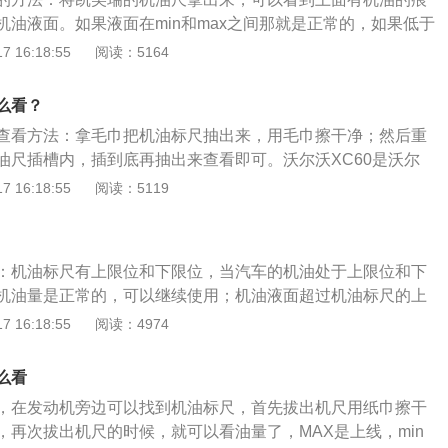
机油液面。如果液面在min和max之间那就是正常的，如果低于
机油。机油不是越多越好，油液液面越高，其实发动机的阻力越
 16:18:55
阅读：5164
.0L自然吸气发动机，最大输出功率为147马力，峰值扭矩为1
机匹配的是4速手自一体自动变速箱。凯美瑞的车身尺寸长宽高
么看？
820mm、1485mm，轴距为2775mm。
查看方法：拿毛巾把机油标尺抽出来，用毛巾擦干净；然后重
油尺插槽内，插到底再抽出来查看即可。沃尔沃XC60是沃尔
UV车型，该车的长宽高分别为4688毫米、1902毫米、1658
 16:18:55
阅读：5119
5毫米。动力方面，沃尔沃XC60搭载了一台涡轮增压发动机，
为190匹，最大扭矩为300牛米，最大功率为140千瓦，最大
000转，最大扭矩转速为每分钟1700到4000转。
：机油标尺有上限位和下限位，当汽车的机油处于上限位和下
机油量是正常的，可以继续使用；机油液面超过机油标尺的上
碳增多的情况；机油液面达到机油标尺的下限位时，会造成发
 16:18:55
阅读：4974
长时间会影响汽车发动机的使用寿命。在检查机油时，让发动
候要把车放在平地，拉起手刹，然后再启动发动机，等发动机
么看
发动机关掉，这时候等润滑油回到油底壳下面的时候再进行下
，在发动机旁边可以找到机油标尺，首先拔出机尺用纸巾擦干
，再次拔出机尺的时候，就可以看油量了，MAX是上线，min