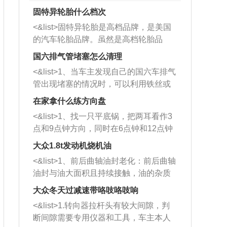
固特异轮胎什么档次
<&list>固特异轮胎是高档品牌，是美国
的汽车轮胎品牌。虽然是高档轮胎品
牌，但是中高低端的轮胎都有生产，这
国六排气管堵塞怎么清理
也是为了更好的开拓市场。
<&list>1、当车主发现自己的国六车排气
管出现堵塞的情况时，可以利用铁丝或
者是细棍，直接将杂物给取出来，如果
在家拿什么练方向盘
堵塞情况比较严重，也可以采取应急措
<&list>1、找一只平底锅，把两耳看作3
施。 <&list>2、直接利用木棍将所有的
点和9点钟方向，同时在6点钟和12点钟
杂物推到排气管里面的位置处，然后将
方向做一个标记。 <&list>2、双手握住
三元催化器拆解开，就可以将堵塞的东
大众1.8t发动机烧机油
平底锅两耳，然后往左打半圈、一圈、
西取出来。但如果是因为积碳过多引起
<&list>1、前后曲轴油封老化：前后曲轴
一圈半的练习，往右同样也要打相同的
的堵塞，就需要将三元催化器泡在草酸
油封与油大面积且持续接触，油的杂质
圈数。 <&list>3、最后强调要反复练
中进行清洗。 <&list>3、也可以利用清
和发动机内持续温度变化使其密封效果
习，这样就可以形成肌肉记忆，在真实
大众冬天过减速带咯吱咯吱响
洗剂对堵塞的情况得到解决，将清洗剂
逐渐减弱，导致渗油或漏油。<&list>2、
驾驶车辆时，不需要记忆也能打好方
放在燃油箱中，与燃油混合后，车辆启
<&list>1.转向器拉杆头有较大间隙，判
活塞间隙过大：积碳会使活塞环与缸体
向。
动时，就可以和汽油一起进入到燃烧
断间隙需要专用仪器和工具，车主本人
的间隙扩大，导致机油流入燃烧室中，