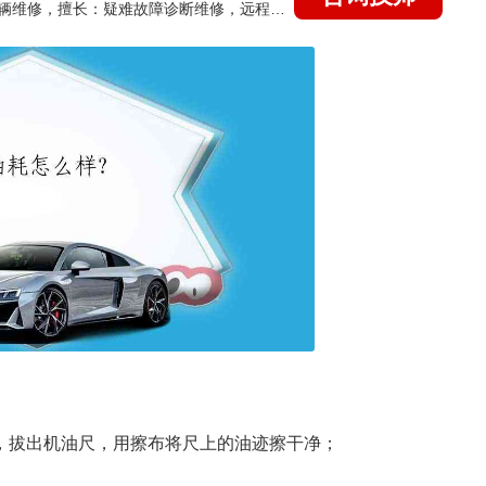
国家认证的汽车维修技师，15年德美日等各系车辆维修，擅长：疑难故障诊断维修，远程维修技术指导
），拔出机油尺，用擦布将尺上的油迹擦干净；