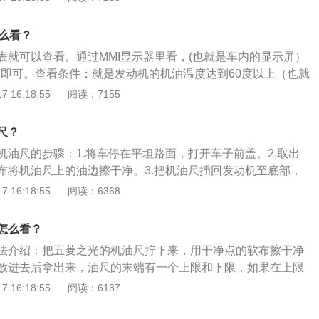
增加，特别是后排空间有了明显的改变。这一点满足了许多消
和喜好。2、动力：动力和操控方面，2015版速腾搭载了大众
怎么看？
发动机，包括1.6L和1.4TSI，并提供全新高功率调校版本。全
表就可以查看。通过MMI显示器里看，(也就是车内的显示屏）
结合先进的电子辅助装置，保证了无与伦比的纯正操控感受。
油位即可。查看条件：就是发动机的机油温度达到60度以上（也就
钟以上），熄火，1分钟后，打开点火开关才能看见，在显示屏
 16:18:55
阅读：7155
。以下是相关信息：1、车辆如果机油缺少，仪表盘上会有一个
标显示。如果正常驾驶中，没有这个图标，就表示不需要添加
尺？
的作用是测量机油静态液面的高度，从而反映出发动机机油存
机油尺的步骤：1.将车停在平坦路面，打开车子前盖。2.取出
。常规机油尺都会有明显的上限位与下限位，只要确保检测出
布将机油尺上的油边擦干净。3.把机油尺插回发动机至底部，
之间即可。如果能在中间的位置当然是最好。在这需要注意的
尺。4.观察机油尺被机油浸温的部分，就能准确测出地面高
 16:18:55
阅读：6368
越多越好，油液液面越高，其实发动机的阻力越大（因为曲轴
的位置介绍：1.机油尺一般都在发动机旁边。2.打开车子前
底壳机油来实现飞溅润滑），理想情况下，可将液面保持在中
左侧有一个黄色拉环，即机油尺。3.机油尺是一个常用的控制
此时发动机的阻力最小油耗最低，同时润滑性能也能保持稳
怎么看？
油静态液面高度，从而反映出发动机机油存量是否在合理范
法介绍：把五菱之光的机油尺拧下来，用干净点的软布擦干净
放进去后拿出来，油尺的末端有一个上限和下限，如果在上限
机油量正好，如果油尺下限没有碰到机油，说明机油加少，如
 16:18:55
阅读：6137
机油淹没，说明机油加多。以下是关于机油尺的相关介绍：
是测量机油静态液面的高度，从而反映出发动机机油存量是否